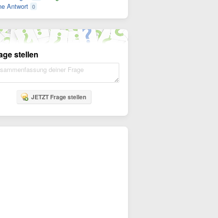
e Antwort
0
age stellen
JETZT Frage stellen