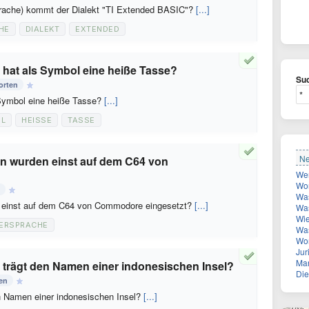
rache) kommt der Dialekt "TI Extended BASIC"?
[...]
HE
DIALEKT
EXTENDED
hat als Symbol eine heiße Tasse?
Suc
orten
Symbol eine heiße Tasse?
[...]
L
HEISSE
TASSE
Ne
 wurden einst auf dem C64 von
Wer
Wor
Was
 einst auf dem C64 von Commodore eingesetzt?
[...]
Was
Wie vie
ERSPRACHE
Was
Wona
Juri
Man suche
trägt den Namen einer indonesischen Insel?
Diese 
en
 Namen einer indonesischen Insel?
[...]