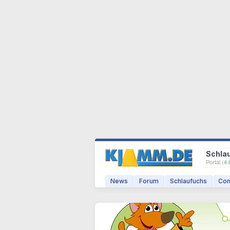
Schla
Portal (
4.
News
Forum
Schlaufuchs
Com