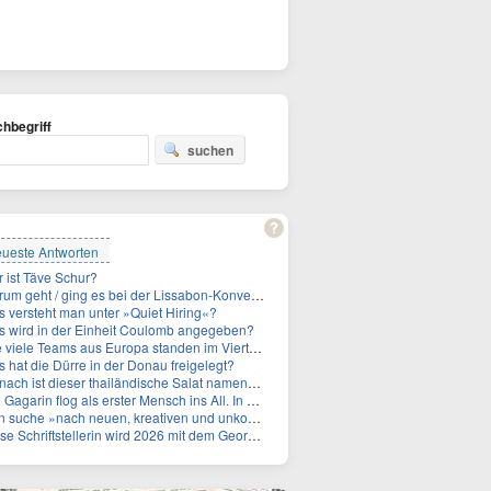
hbegriff
suchen
ueste Antworten
 ist Täve Schur?
um geht / ging es bei der Lissabon-Konvention?
 versteht man unter »Quiet Hiring«?
 wird in der Einheit Coulomb angegeben?
le Teams aus Europa standen im Viertelfinale der Fußball-WM 2026 in Mexiko, den USA und Kanada?
 hat die Dürre in der Donau freigelegt?
ch ist dieser thailändische Salat namens Nam Tok benannt?
 Gagarin flog als erster Mensch ins All. In welchem Jahr?
 »nach neuen, kreativen und unkonventionellen« Ideen im Umgang mit dem Iran, schrieb das US-Militär. An wen?
Schriftstellerin wird 2026 mit dem Georg-Büchner-Preis ausgezeichnet. Wie heißt sie?