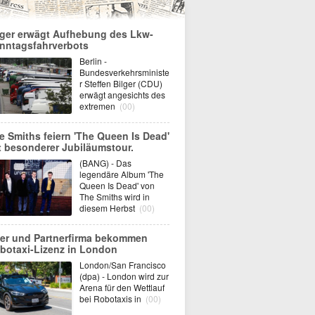
lger erwägt Aufhebung des Lkw-
nntagsfahrverbots
Berlin -
Bundesverkehrsministe
r Steffen Bilger (CDU)
erwägt angesichts des
extremen
(00)
e Smiths feiern 'The Queen Is Dead'
t besonderer Jubiläumstour.
(BANG) - Das
legendäre Album 'The
Queen Is Dead' von
The Smiths wird in
diesem Herbst
(00)
er und Partnerfirma bekommen
botaxi-Lizenz in London
London/San Francisco
(dpa) - London wird zur
Arena für den Wettlauf
bei Robotaxis in
(00)