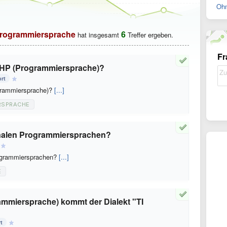
Ohn
rogrammiersprache
6
hat insgesamt
Treffer ergeben.
Fr
PHP (Programmiersprache)?
rt
grammiersprache)?
[...]
RSPRACHE
onalen Programmiersprachen?
rogrammiersprachen?
[...]
E
mmiersprache) kommt der Dialekt "TI
t