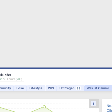
ufuchs
657
) · Forum (
733
)
munity
Lose
Lifestyle
WIN
Umfragen
Was ist klamm?
$$
1
Neu
Off