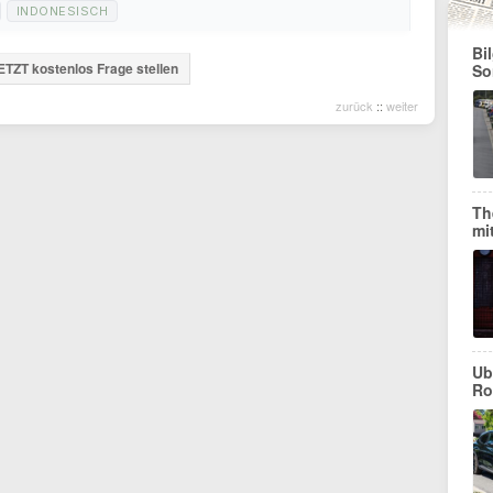
INDONESISCH
Bi
ETZT kostenlos Frage stellen
So
zurück
::
weiter
Th
mi
Ub
Ro