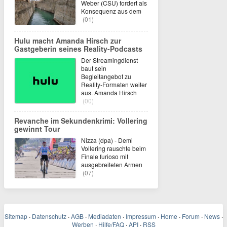
Weber (CSU) fordert als
Konsequenz aus dem
(01)
Hulu macht Amanda Hirsch zur
Gastgeberin seines Reality-Podcasts
Der Streamingdienst
baut sein
Begleitangebot zu
Reality-Formaten weiter
aus. Amanda Hirsch
(00)
Revanche im Sekundenkrimi: Vollering
gewinnt Tour
Nizza (dpa) - Demi
Vollering rauschte beim
Finale furioso mit
ausgebreiteten Armen
(07)
Sitemap
·
Datenschutz
·
AGB
·
Mediadaten
·
Impressum
·
Home
·
Forum
·
News
·
Werben
·
Hilfe/FAQ
·
API
·
RSS