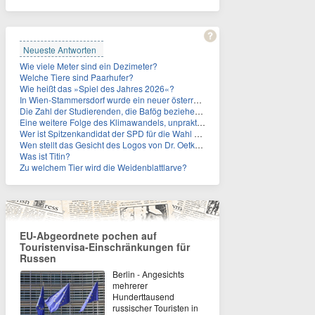
Neueste Antworten
Wie viele Meter sind ein Dezimeter?
Welche Tiere sind Paarhufer?
Wie heißt das »Spiel des Jahres 2026«?
In Wien-Stammersdorf wurde ein neuer österreichischer Temperaturrekord gemessen. Wie hoch war die Temperatur?
Die Zahl der Studierenden, die Bafög beziehen, sinkt. Woran liegt das?
Eine weitere Folge des Klimawandels, unpraktisch für Urlauber: Wo fehlt mittlerweile sogar das Trinkwasser?
Wer ist Spitzenkandidat der SPD für die Wahl zum Berliner Abgeordnetenhaus im September 2026?
Wen stellt das Gesicht des Logos von Dr. Oetker dar?
Was ist Titin?
Zu welchem Tier wird die Weidenblattlarve?
EU-Abgeordnete pochen auf
Touristenvisa-Einschränkungen für
Russen
Berlin - Angesichts
mehrerer
Hunderttausend
russischer Touristen in