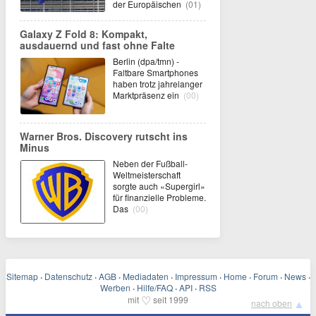
der Europäischen
(01)
Galaxy Z Fold 8: Kompakt,
ausdauernd und fast ohne Falte
Berlin (dpa/tmn) -
Faltbare Smartphones
haben trotz jahrelanger
Marktpräsenz ein
(00)
Warner Bros. Discovery rutscht ins
Minus
Neben der Fußball-
Weltmeisterschaft
sorgte auch «Supergirl»
für finanzielle Probleme.
Das
(00)
Sitemap
·
Datenschutz
·
AGB
·
Mediadaten
·
Impressum
·
Home
·
Forum
·
News
·
Werben
·
Hilfe/FAQ
·
API
·
RSS
♡
mit
seit 1999
▲
nach oben