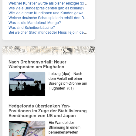
Welcher Künstler wurde als bisher einziger 3x in die Rock and Roll Hall of Fame aufgenommen?
Wie viele Bundespräsidenten gab es bislang?
Wie viele neue Kundinnen und Kunden gewann MagentaTV allein durch die WM hinzu?
Welche deutsche Schauspielerin erhält den Deutschen Kulturpolitikpreis?
Was ist die Mandelbrot-Menge?
Was sind Scheibenbäuche?
Bei welcher Stadt mündet der Fluss Tejo in den Atlantik?
Nach Drohnenvorfall: Neuer
Wachposten am Flughafen
Leipzig (dpa) - Nach
dem Vorfall mit einer
Sprengstoff-Drohne am
Flughafen
(01)
Hedgefonds überdenken Yen-
Positionen im Zuge der Stabilisierung
Bemühungen von US und Japan
Ein Wandel der
Stimmung In einem
bemerkenswerten