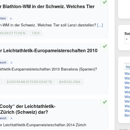
r Biathlon-WM in der Schweiz. Welches Tier
rten
on-WM in der Schweiz. Welches Tier soll Lenzi darstellen?
[...]
Suc
MASKOTTCHEN
TIER
r Leichtathletik-Europameisterschaften 2010
wort
Ne
thletik-Europameisterschaften 2010 Barcelona (Spanien)?
Was
Wan
K
EUROPAMEISTERSCHAFTE
BARCELONA
Welc
Welcher
Wie
Wie vi
Welch
Cooly“ der Leichtathletik-
Was
Wa
Zürich (Schweiz) dar?
Bei 
wort
r Leichtathletik-Europameisterschaften 2014 Zürich