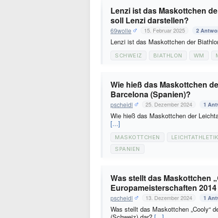
Lenzi ist das Maskottchen de
soll Lenzi darstellen?
69wolle
15. Februar 2025
2 Antwo
Lenzi ist das Maskottchen der Biathl
SCHWEIZ
BIATHLON
WM
Wie hieß das Maskottchen de
Barcelona (Spanien)?
pscheidl
25. Dezember 2024
1 Ant
Wie hieß das Maskottchen der Leichta
[...]
MASKOTTCHEN
LEICHTATHLETI
SPANIEN
Was stellt das Maskottchen „
Europameisterschaften 2014 
pscheidl
13. Dezember 2024
1 Ant
Was stellt das Maskottchen „Cooly“ de
(Schweiz) dar?
[...]