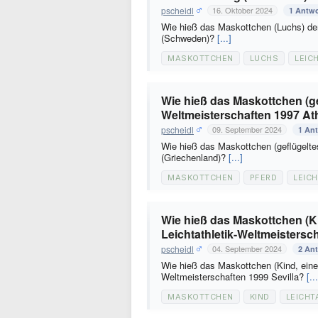
pscheidl
16. Oktober 2024
1 Antwo
Wie hieß das Maskottchen (Luchs) der
(Schweden)?
[...]
MASKOTTCHEN
LUCHS
LEIC
Wie hieß das Maskottchen (gef
Weltmeisterschaften 1997 At
pscheidl
09. September 2024
1 An
Wie hieß das Maskottchen (geflügeltes
(Griechenland)?
[...]
MASKOTTCHEN
PFERD
LEICH
Wie hieß das Maskottchen (K
Leichtathletik-Weltmeistersc
pscheidl
04. September 2024
2 An
Wie hieß das Maskottchen (Kind, einer
Weltmeisterschaften 1999 Sevilla?
[...
MASKOTTCHEN
KIND
LEICHT