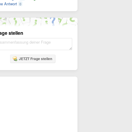
e Antwort
0
age stellen
JETZT Frage stellen