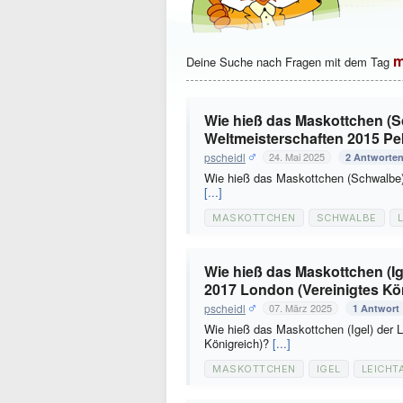
m
Deine Suche nach Fragen mit dem Tag
Wie hieß das Maskottchen (Sc
Weltmeisterschaften 2015 Pe
pscheidl
24. Mai 2025
2 Antworte
Wie hieß das Maskottchen (Schwalbe) 
[...]
MASKOTTCHEN
SCHWALBE
Wie hieß das Maskottchen (Ig
2017 London (Vereinigtes Kö
pscheidl
07. März 2025
1 Antwort
Wie hieß das Maskottchen (Igel) der L
Königreich)?
[...]
MASKOTTCHEN
IGEL
LEICHT