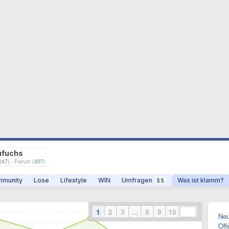
ufuchs
247
) · Forum (
997
)
munity
Lose
Lifestyle
WIN
Umfragen
Was ist klamm?
$$
1
2
3
...
8
9
10
Neu
Off