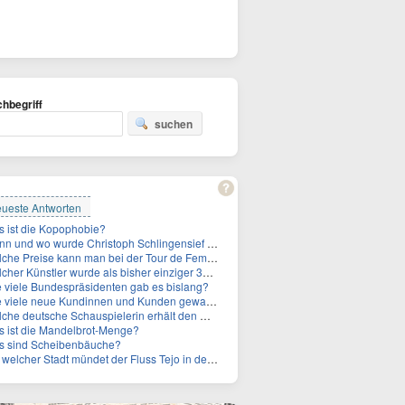
hbegriff
suchen
ueste Antworten
 ist die Kopophobie?
n und wo wurde Christoph Schlingensief geboren?
he Preise kann man bei der Tour de Femmes 2026 gewinnen?
 Künstler wurde als bisher einziger 3x in die Rock and Roll Hall of Fame aufgenommen?
 viele Bundespräsidenten gab es bislang?
ele neue Kundinnen und Kunden gewann MagentaTV allein durch die WM hinzu?
e deutsche Schauspielerin erhält den Deutschen Kulturpolitikpreis?
 ist die Mandelbrot-Menge?
s sind Scheibenbäuche?
welcher Stadt mündet der Fluss Tejo in den Atlantik?