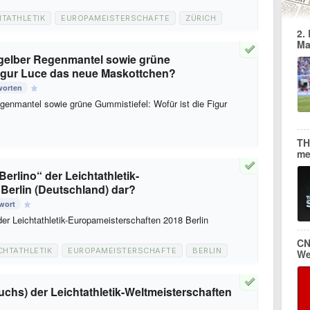
HTATHLETIK
EUROPAMEISTERSCHAFTE
ZÜRICH
2.
Ma
 gelber Regenmantel sowie grüne
 Figur Luce das neue Maskottchen?
worten
genmantel sowie grüne Gummistiefel: Wofür ist die Figur
TH
me
erlino“ der Leichtathletik-
Berlin (Deutschland) dar?
wort
der Leichtathletik-Europameisterschaften 2018 Berlin
CN
CHTATHLETIK
EUROPAMEISTERSCHAFTE
BERLIN
We
chs) der Leichtathletik-Weltmeisterschaften