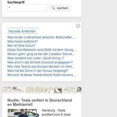
Suchbegriff
suchen
Neueste Antworten
Was ist der Unterschied zwischen Botschafter und Konsul?
Was heisst suffizient?
Wer ist Täve Schur?
Diese Schriftstellerin wird 2026 mit dem Georg-Büchner-Preis ausgezeichnet. Wie heißt sie?
Worum geht / ging es bei der Lissabon-Konvention?
Was versteht man unter »Quiet Hiring«?
Was wird in der Einheit Coulomb angegeben?
Wie viele Teams aus Europa standen im Viertelfinale der Fußball-WM 2026 in Mexiko, den USA und Kanada?
Was hat die Dürre in der Donau freigelegt?
Wonach ist dieser thailändische Salat namens Nam Tok benannt?
Studie: Tesla verliert in Deutschland
an Marktanteil
Hamburg - Tesla
profitiert vom E-Auto-