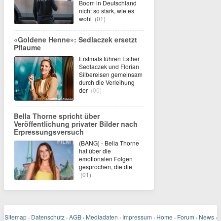
Boom in Deutschland
nicht so stark, wie es
wohl
(01)
«Goldene Henne»: Sedlaczek ersetzt
Pflaume
Erstmals führen Esther
Sedlaczek und Florian
Silbereisen gemeinsam
durch die Verleihung
der
(00)
Bella Thorne spricht über
Veröffentlichung privater Bilder nach
Erpressungsversuch
(BANG) - Bella Thorne
hat über die
emotionalen Folgen
gesprochen, die die
(01)
Sitemap
·
Datenschutz
·
AGB
·
Mediadaten
·
Impressum
·
Home
·
Forum
·
News
·