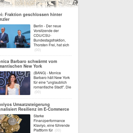
ei: Fraktion geschlossen hinter
nzler
Berlin - Der neue
Vorsitzende der
CDU/CSU-
Bundestagsfraktion,
Thorsten Frei, hat sich
(00)
nica Barbaro schwärmt vom
mantischen New York
(BANG) - Monica
Barbaro hält New York
für eine "unglaublich
romantische Stadt". Die
(00)
aviyos Umsatzsteigerung
gnalisiert Resilienz im E-Commerce
Starke
Finanzperformance
Klaviyo, eine führende
Plattform für
(00)