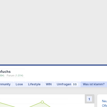
ufuchs
494
) · Forum (
1.014
)
munity
Lose
Lifestyle
WIN
Umfragen
Was ist klamm?
$$
1
Neu
Off