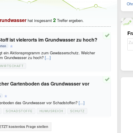
Ohn
rundwasser
2
hat insgesamt
Treffer ergeben.
Fr
Stoff ist vielerorts im Grundwasser zu hoch?
rten
ngt ein Aktionsprogramm zum Gewässerschutz. Welcher
ts im Grundwasser zu hoch?
[...]
WIRTSCHAFT
cher Gartenboden das Grundwasser vor
n
tenboden das Grundwasser vor Schadstoffen?
[...]
SCHADSTOFFE
HUMUSREICH
SCHUTZ
ETZT kostenlos Frage stellen