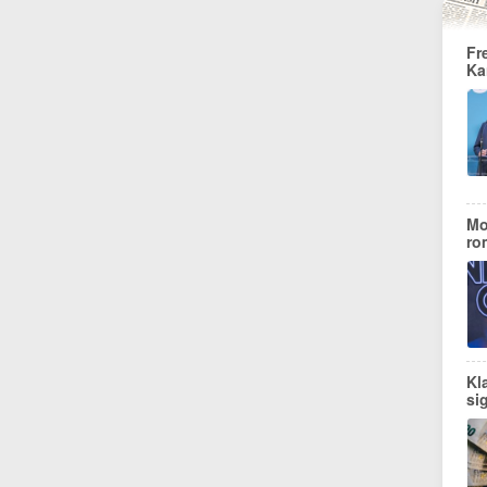
Fr
Ka
Mo
ro
Kl
si