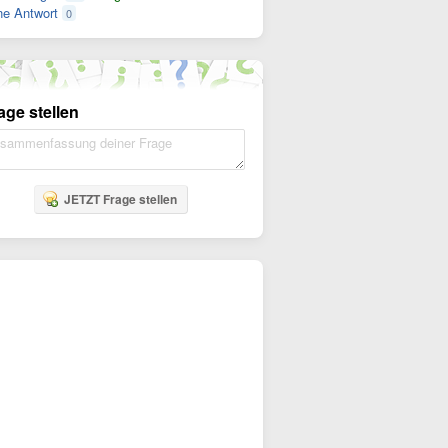
e Antwort
0
age stellen
JETZT Frage stellen