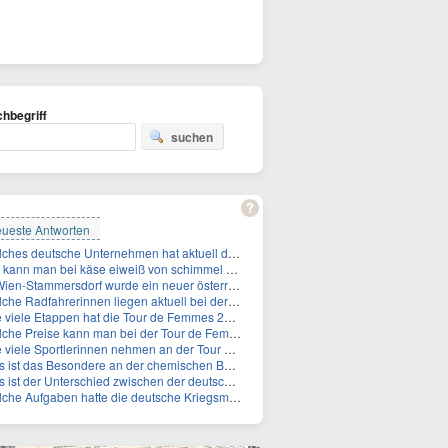
hbegriff
suchen
ueste Antworten
Welches deutsche Unternehmen hat aktuell die höchste Marktkapitalisierung?
kann man bei käse eiweiß von schimmel unterscheiden?
Stammersdorf wurde ein neuer österreichischer Temperaturrekord gemessen. Wie hoch war die Temperatur?
adfahrerinnen liegen aktuell bei der Tour de Femmes in der Gesamtwertung auf den ersten 3 Plåtzen?
 viele Etappen hat die Tour de Femmes 2026?
he Preise kann man bei der Tour de Femmes 2026 gewinnen?
viele Sportlerinnen nehmen an der Tour de Femmes teil?
ist das Besondere an der chemischen Bezeichnung für Titin?
 der Unterschied zwischen der deutschen Kriegsmarine im 2. Weltkrieg und der Naziflotte?
 Aufgaben hatte die deutsche Kriegsmarine im 2. Weltkrieg im Schwarzen Meer?