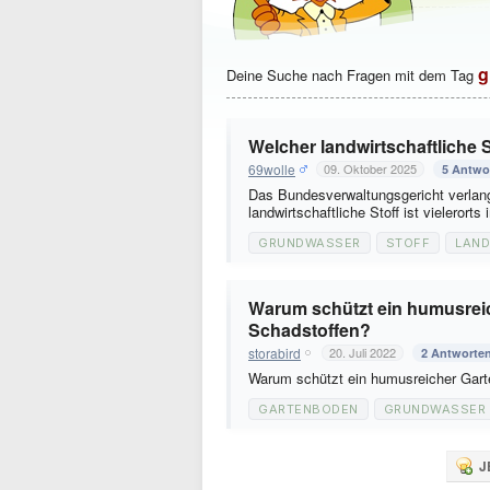
g
Deine Suche nach Fragen mit dem Tag
Welcher landwirtschaftliche 
69wolle
09. Oktober 2025
5 Antwo
Das Bundesverwaltungsgericht verla
landwirtschaftliche Stoff ist vieleror
GRUNDWASSER
STOFF
LAND
Warum schützt ein humusrei
Schadstoffen?
storabird
20. Juli 2022
2 Antworte
Warum schützt ein humusreicher Gar
GARTENBODEN
GRUNDWASSER
J