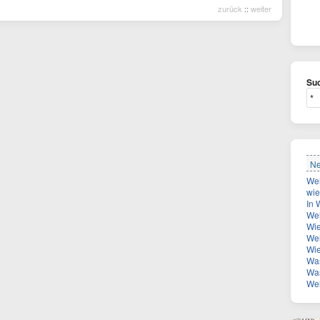
zurück
::
weiter
Suc
Ne
wie 
In Wien-
Welche R
Wie
Welc
Wie 
Was 
Was ist
Welche