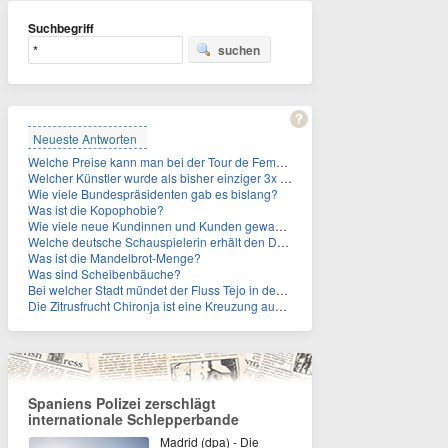
Suchbegriff
suchen
Neueste Antworten
Welche Preise kann man bei der Tour de Femmes 2026 gewinnen?
Welcher Künstler wurde als bisher einziger 3x in die Rock and Roll Hall of Fame aufgenommen?
Wie viele Bundespräsidenten gab es bislang?
Was ist die Kopophobie?
Wie viele neue Kundinnen und Kunden gewann MagentaTV allein durch die WM hinzu?
Welche deutsche Schauspielerin erhält den Deutschen Kulturpolitikpreis?
Was ist die Mandelbrot-Menge?
Was sind Scheibenbäuche?
Bei welcher Stadt mündet der Fluss Tejo in den Atlantik?
Die Zitrusfrucht Chironja ist eine Kreuzung aus welchen Früchten?
Spaniens Polizei zerschlägt
internationale Schlepperbande
Madrid (dpa) - Die