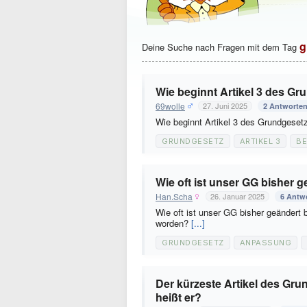
g
Deine Suche nach Fragen mit dem Tag
Wie beginnt Artikel 3 des G
69wolle
27. Juni 2025
2 Antworte
Wie beginnt Artikel 3 des Grundgese
GRUNDGESETZ
ARTIKEL 3
BE
Wie oft ist unser GG bisher 
Han.Scha
26. Januar 2025
6 Antw
Wie oft ist unser GG bisher geändert
worden?
[...]
GRUNDGESETZ
ANPASSUNG
Der kürzeste Artikel des Gru
heißt er?