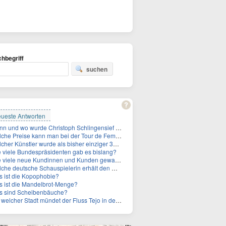
hbegriff
suchen
ueste Antworten
Wann und wo wurde Christoph Schlingensief geboren?
he Preise kann man bei der Tour de Femmes 2026 gewinnen?
 Künstler wurde als bisher einziger 3x in die Rock and Roll Hall of Fame aufgenommen?
 viele Bundespräsidenten gab es bislang?
ele neue Kundinnen und Kunden gewann MagentaTV allein durch die WM hinzu?
e deutsche Schauspielerin erhält den Deutschen Kulturpolitikpreis?
 ist die Kopophobie?
 ist die Mandelbrot-Menge?
s sind Scheibenbäuche?
welcher Stadt mündet der Fluss Tejo in den Atlantik?