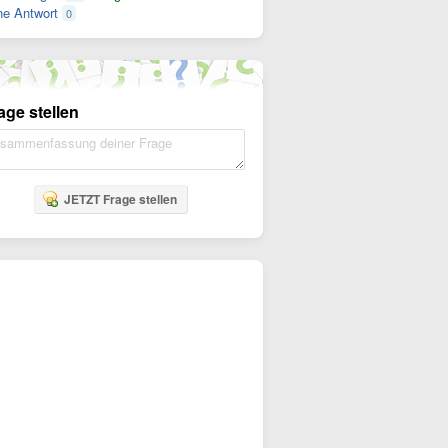
e Antwort
0
age stellen
JETZT Frage stellen