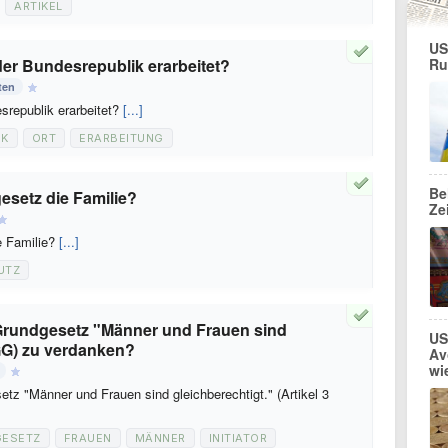
ARTIKEL
US
er Bundesrepublik erarbeitet?
Ru
ten
republik erarbeitet?
[...]
IK
ORT
ERARBEITUNG
Be
esetz die Familie?
Ze
e Familie?
[...]
UTZ
Grundgesetz "Männer und Frauen sind
US
 GG) zu verdanken?
Av
wi
z "Männer und Frauen sind gleichberechtigt." (Artikel 3
ESETZ
FRAUEN
MÄNNER
INITIATOR