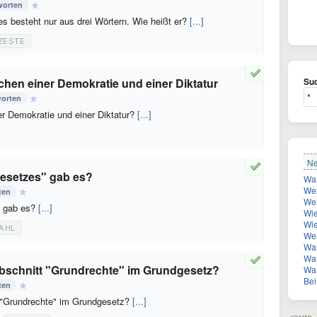
worten
s besteht nur aus drei Wörtern. Wie heißt er?
[...]
ZESTE
chen einer Demokratie und einer Diktatur
Suc
worten
er Demokratie und einer Diktatur?
[...]
Ne
gesetzes" gab es?
Welc
ten
Welcher
" gab es?
[...]
Wie
Wie vi
AHL
Welch
Was
Was
Abschnitt "Grundrechte" im Grundgesetz?
Wa
Bei 
ten
t "Grundrechte" im Grundgesetz?
[...]