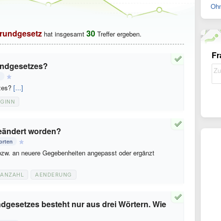
Ohn
rundgesetz
30
hat insgesamt
Treffer ergeben.
Fr
rundgesetzes?
n
tzes?
[...]
GINN
geändert worden?
orten
 bzw. an neuere Gegebenheiten angepasst oder ergänzt
ANZAHL
AENDERUNG
ndgesetzes besteht nur aus drei Wörtern. Wie