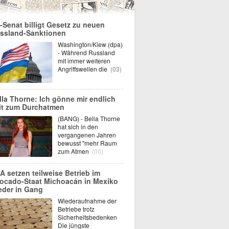
-Senat billigt Gesetz zu neuen
ssland-Sanktionen
Washington/Kiew (dpa)
- Während Russland
mit immer weiteren
Angriffswellen die
(03)
lla Thorne: Ich gönne mir endlich
it zum Durchatmen
(BANG) - Bella Thorne
hat sich in den
vergangenen Jahren
bewusst "mehr Raum
zum Atmen
(00)
A setzen teilweise Betrieb im
ocado-Staat Michoacán in Mexiko
eder in Gang
Wiederaufnahme der
Betriebe trotz
Sicherheitsbedenken
Die jüngste