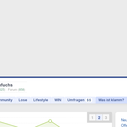
ufuchs
525
) · Forum (
858
)
munity
Lose
Lifestyle
WIN
Umfragen
Was ist klamm?
$$
1
2
3
Neu
Off