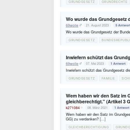
GRUNDGESETZ
GRUNDRECHTE
Wo wurde das Grundgesetz d
69wolle
21. August 2023
5 Antwor
Wo wurde das Grundgesetz der Bundes
GRUNDGESETZ
BUNDESREPUBL
Inwiefern schützt das Grundg
69wolle
07. Mai 2023
1 Antwort
Inwiefern schützt das Grundgesetz di
GRUNDGESETZ
FAMILIE
SCH
Wem haben wir den Satz im 
gleichberechtigt." (Artikel 3
k271084
08. März 2021
1 Antwort
Wem haben wir den Satz im Grundgeset
GG) zu verdanken?
[...]
GLEICHBERECHTIGUNG
GRUNDG