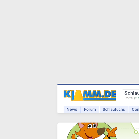
Schla
Portal (
2.
News
Forum
Schlaufuchs
Com