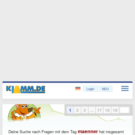
Login
NEU
1
2
3
...
17
18
19
maenner
Deine Suche nach Fragen mit dem Tag
hat insgesamt