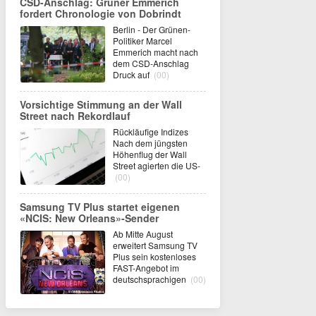
CSD-Anschlag: Grüner Emmerich
fordert Chronologie von Dobrindt
Berlin - Der Grünen-
Politiker Marcel
Emmerich macht nach
dem CSD-Anschlag
Druck auf
(00)
Vorsichtige Stimmung an der Wall
Street nach Rekordlauf
Rückläufige Indizes
Nach dem jüngsten
Höhenflug der Wall
Street agierten die US-
(00)
Samsung TV Plus startet eigenen
«NCIS: New Orleans»-Sender
Ab Mitte August
erweitert Samsung TV
Plus sein kostenloses
FAST-Angebot im
deutschsprachigen
(00)