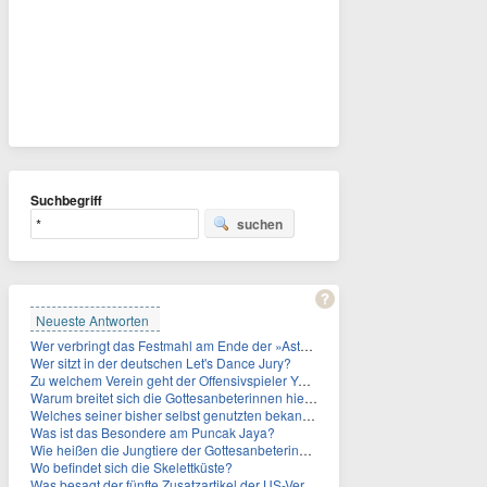
Suchbegriff
suchen
Neueste Antworten
Wer verbringt das Festmahl am Ende der »Asterix«-Comics oft gefesselt und/oder geknebelt?
Wer sitzt in der deutschen Let's Dance Jury?
Zu welchem Verein geht der Offensivspieler Yan Diomande?
Warum breitet sich die Gottesanbeterinnen hierzulande immer weiter aus?
Welches seiner bisher selbst genutzten bekannten Gebäude verpachtet der Vatikan nun?
Was ist das Besondere am Puncak Jaya?
Wie heißen die Jungtiere der Gottesanbeterinnen?
Wo befindet sich die Skelettküste?
Was besagt der fünfte Zusatzartikel der US-Verfassung, auf den sich Fauci berief?