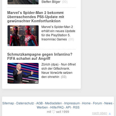
Steffen Bilger
(00)
Marvel’s Spider-Man 2 bekommt
überraschendes PS5-Update mit
gewünschter Komfortfunktion
Marvel’s Spider-Man 2
erhält ein neues Update
für die PlayStation 5.
Insomniac Games
(00)
Schmutzkampagne gegen Infantino?
FIFA schaltet auf Angriff
Zürich (dpa) - Nun öffnet
sich der Giftschrank.
Neue Vorwürfe setzen
den ohnehin
(03)
Sitemap
·
Datenschutz
·
AGB
·
Mediadaten
·
Impressum
·
Home
·
Forum
·
News
·
Werben
·
Hilfe/FAQ
·
API
·
RSS
♡
mit
seit 1999
▲
nach oben