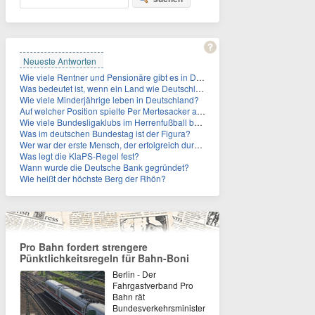
Neueste Antworten
Wie viele Rentner und Pensionäre gibt es in Deutschland aktuell?
Was bedeutet ist, wenn ein Land wie Deutschland ein Demographieproblem hat?
Wie viele Minderjährige leben in Deutschland?
Auf welcher Position spielte Per Mertesacker als Fußballer?
Wie viele Bundesligaklubs im Herrenfußball befinden sich in NRW?
Was im deutschen Bundestag ist der Figura?
Wer war der erste Mensch, der erfolgreich durch den Ärmelkanal schwamm?
Was legt die KlaPS-Regel fest?
Wann wurde die Deutsche Bank gegründet?
Wie heißt der höchste Berg der Rhön?
Pro Bahn fordert strengere
Pünktlichkeitsregeln für Bahn-Boni
Berlin - Der
Fahrgastverband Pro
Bahn rät
Bundesverkehrsminister