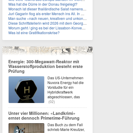
Was hat die Dürre in der Donau freigelegt?
Wonach ist dieser thailändische Salat namens Nam Tok benannt?
Juri Gagarin flog als erster Mensch ins All. In welchem Jahr?
Man suche »nach neuen, kreativen und unkonventionellen« Ideen im Umgang mit dem Iran, schrieb das US-Militär. An wen?
Diese Schriftstellerin wird 2026 mit dem Georg-Büchner-Preis ausgezeichnet. Wie heißt sie?
Worum geht / ging es bei der Lissabon-Konvention?
Was ist eine Gratifikationskrise?
Energie: 300-Megawatt-Reaktor mit
Wasserstoffproduktion besteht erste
Prüfung
Das US-Unternehmen
Nuvora Energy hat die
Vorstudie für ein
Hybridkraftwerk
abgeschlossen, das
(02)
Unter vier Millionen: «Landkrimi»
erntet dennoch Primetime-Führung
Das Buch zu dem Fall
schrieb Marie Kreutzer,