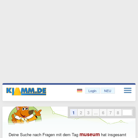
Login
NEU
1
2
3
...
6
7
8
museum
Deine Suche nach Fragen mit dem Tag
hat insgesamt