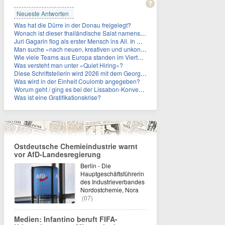
Neueste Antworten
Was hat die Dürre in der Donau freigelegt?
Wonach ist dieser thailändische Salat namens Nam Tok benannt?
Juri Gagarin flog als erster Mensch ins All. In welchem Jahr?
Man suche »nach neuen, kreativen und unkonventionellen« Ideen im Umgang mit dem Iran, schrieb das US-Militär. An wen?
Wie viele Teams aus Europa standen im Viertelfinale der Fußball-WM 2026 in Mexiko, den USA und Kanada?
Was versteht man unter »Quiet Hiring«?
Diese Schriftstellerin wird 2026 mit dem Georg-Büchner-Preis ausgezeichnet. Wie heißt sie?
Was wird in der Einheit Coulomb angegeben?
Worum geht / ging es bei der Lissabon-Konvention?
Was ist eine Gratifikationskrise?
Ostdeutsche Chemieindustrie warnt
vor AfD-Landesregierung
Berlin - Die
Hauptgeschäftsführerin
des Industrieverbandes
Nordostchemie, Nora
(07)
Medien: Infantino beruft FIFA-