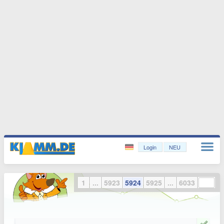
Login
NEU
1
...
5923
5924
5925
...
6033