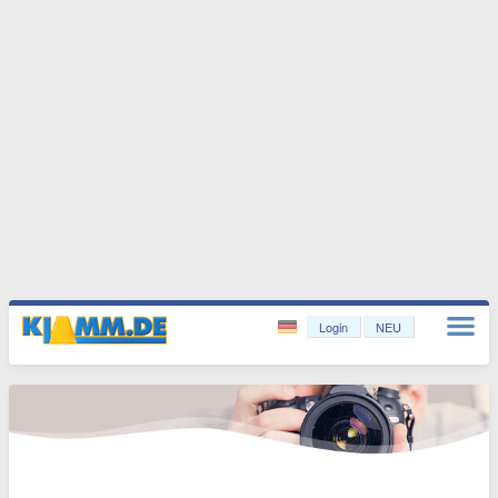
Login
NEU