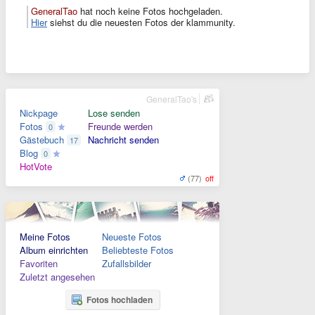
GeneralTao
hat noch keine Fotos hochgeladen.
Hier
siehst du die neuesten Fotos der klammunity.
GeneralTao's
Nickpage
Lose senden
Fotos
Freunde werden
0
Gästebuch
Nachricht senden
17
Blog
0
HotVote
(77)
off
Meine Fotos
Neueste Fotos
Album einrichten
Beliebteste Fotos
Favoriten
Zufallsbilder
Zuletzt angesehen
Fotos hochladen