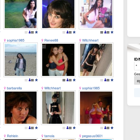
sophia1985
Renee88
Witchheart
ID/
Ges
barbarella
Witchheart
sophia1985
Rehlein
tamola
pegasus0601