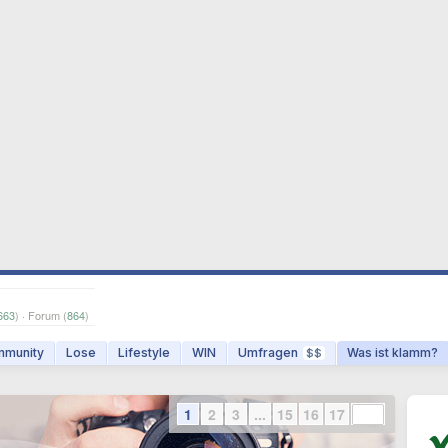
663
) · Forum (
864
)
munity
Lose
Lifestyle
WIN
Umfragen
Was ist klamm?
$$
1
2
3
...
15
16
17