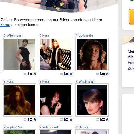
ler Zeiten. Es werden momentan nur Bilder von aktiven Usern
f-Fame
anzeigen lassen.
Witchheart
kura
barbarella
Mei
Alb
Fav
Zul
kura
kura
Witchheart
sophia1985
Witchheart
Rehlein