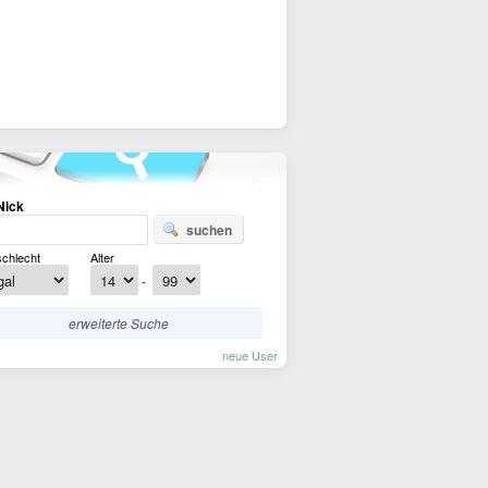
Nick
suchen
chlecht
Alter
-
erweiterte Suche
neue User