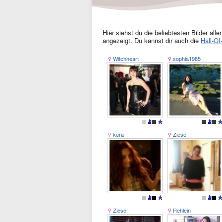
Hier siehst du die beliebtesten Bilder al
angezeigt. Du kannst dir auch die
Hall-O
Witchheart
sophia1985
kura
Ziese
Ziese
Rehlein