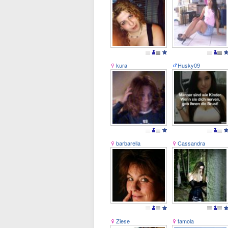
kura
Husky09
barbarella
Cassandra
Ziese
tamola