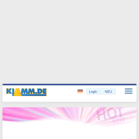
Login
NEU