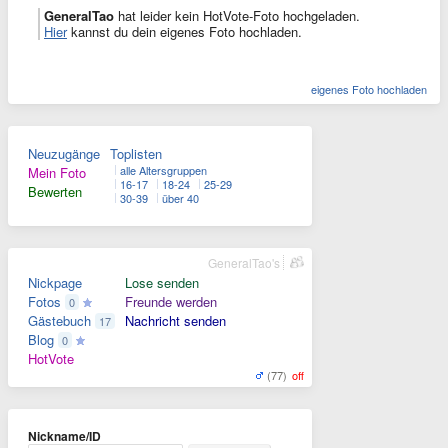
GeneralTao
hat leider kein HotVote-Foto hochgeladen.
Hier
kannst du dein eigenes Foto hochladen.
eigenes Foto hochladen
Neuzugänge
Toplisten
alle Altersgruppen
Mein Foto
16-17
18-24
25-29
Bewerten
30-39
über 40
GeneralTao's
Nickpage
Lose senden
Fotos
Freunde werden
0
Gästebuch
Nachricht senden
17
Blog
0
HotVote
(77)
off
Nickname/ID