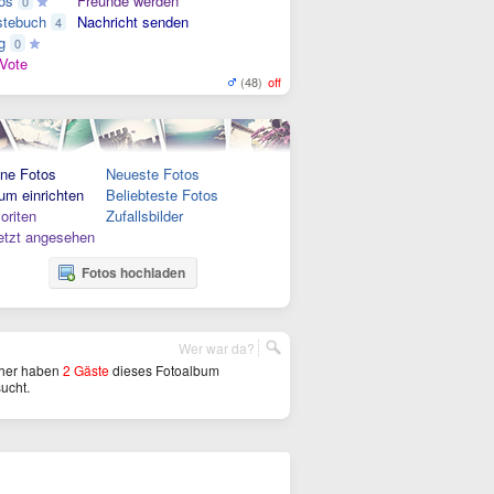
os
Freunde werden
0
tebuch
Nachricht senden
4
g
0
Vote
(48)
off
ne Fotos
Neueste Fotos
um einrichten
Beliebteste Fotos
oriten
Zufallsbilder
etzt angesehen
Fotos hochladen
Wer war da?
her haben
2 Gäste
dieses Fotoalbum
ucht.