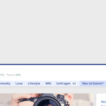
316
) · Forum (
893
)
munity
Lose
Lifestyle
WIN
Umfragen
Was ist klamm?
$$
Nic