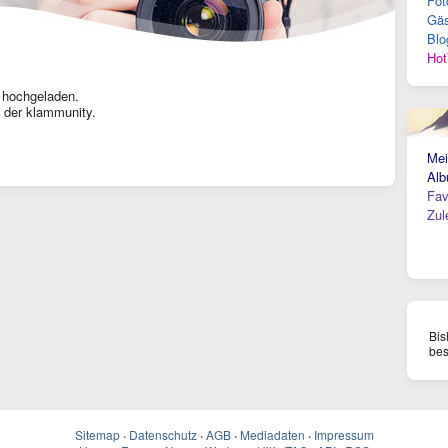
Fot
Gäs
Blo
Hot
 hochgeladen.
 der klammunity.
Mei
Alb
Fav
Zul
Bis
bes
Sitemap
·
Datenschutz
·
AGB
·
Mediadaten
·
Impressum