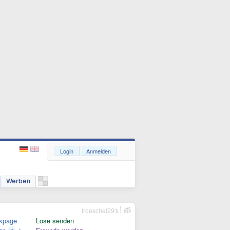
Login
Anmelden
Werben
froeschel29's
kpage
Lose senden