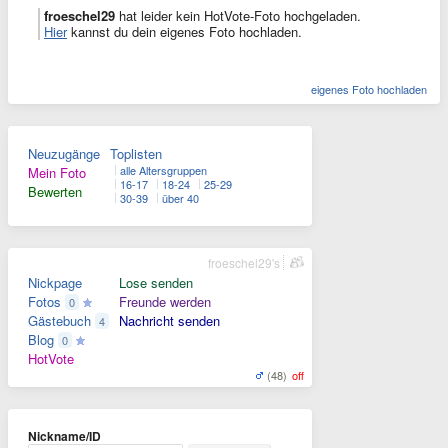
froeschel29
hat leider kein HotVote-Foto hochgeladen.
Hier
kannst du dein eigenes Foto hochladen.
eigenes Foto hochladen
Neuzugänge
Toplisten
alle Altersgruppen
Mein Foto
16-17
18-24
25-29
Bewerten
30-39
über 40
froeschel29's
Nickpage
Lose senden
Fotos
Freunde werden
0
Gästebuch
Nachricht senden
4
Blog
0
HotVote
(48)
off
Nickname/ID