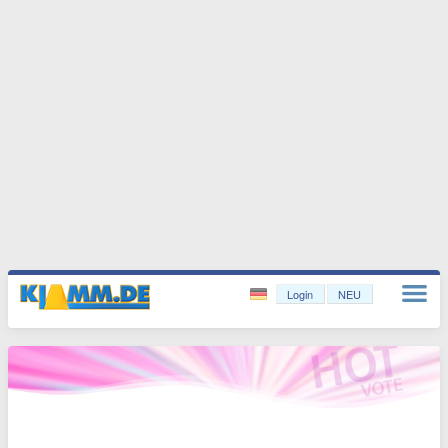
Login
NEU