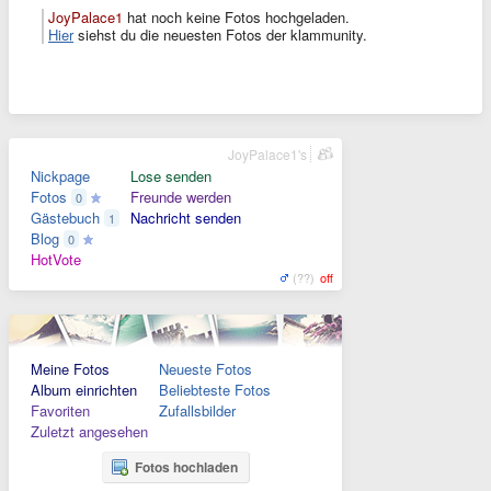
JoyPalace1
hat noch keine Fotos hochgeladen.
Hier
siehst du die neuesten Fotos der klammunity.
JoyPalace1's
Nickpage
Lose senden
Fotos
Freunde werden
0
Gästebuch
Nachricht senden
1
Blog
0
HotVote
(??)
off
Meine Fotos
Neueste Fotos
Album einrichten
Beliebteste Fotos
Favoriten
Zufallsbilder
Zuletzt angesehen
Fotos hochladen