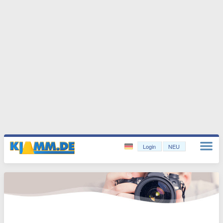
Login
NEU