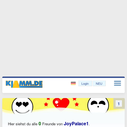
Login
NEU
1
0
JoyPalace1
Hier siehst du alle
Freunde von
.