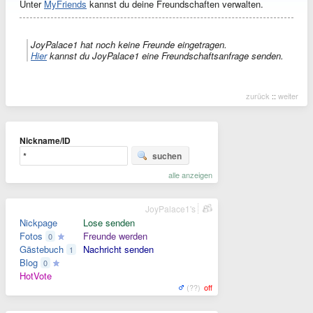
Unter
MyFriends
kannst du deine Freundschaften verwalten.
JoyPalace1 hat noch keine Freunde eingetragen.
Hier
kannst du JoyPalace1 eine Freundschaftsanfrage senden.
zurück
::
weiter
Nickname/ID
suchen
alle anzeigen
JoyPalace1's
Nickpage
Lose senden
Fotos
Freunde werden
0
Gästebuch
Nachricht senden
1
Blog
0
HotVote
(??)
off