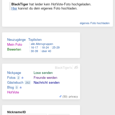
BlackTiger
hat leider kein HotVote-Foto hochgeladen.
Hier
kannst du dein eigenes Foto hochladen.
eigenes Foto hochladen
Neuzugänge
Toplisten
alle Altersgruppen
Mein Foto
16-17
18-24
25-29
Bewerten
30-39
über 40
BlackTiger's
Nickpage
Lose senden
Fotos
Freunde werden
2
Gästebuch
Nachricht senden
262
Blog
0
HotVote
(50)
privacy
Nickname/ID