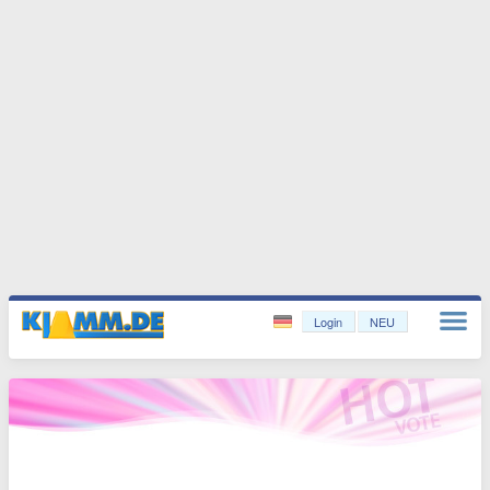
Login
NEU