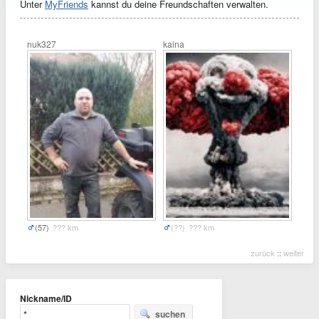
Unter
MyFriends
kannst du deine Freundschaften verwalten.
nuk327
kaina
(57)
??? km
(??)
??? km
zurück
::
weiter
Nickname/ID
suchen