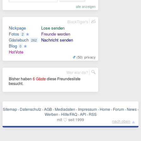
alle anzeigen
BlackTiger's
Nickpage
Lose senden
Fotos
Freunde werden
2
Gästebuch
Nachricht senden
262
Blog
0
HotVote
(50)
privacy
Wer war da?
Bisher haben
6 Gäste
diese Freundesliste
besucht.
Sitemap
·
Datenschutz
·
AGB
·
Mediadaten
·
Impressum
·
Home
·
Forum
·
News
·
Werben
·
Hilfe/FAQ
·
API
·
RSS
♡
mit
seit 1999
▲
nach oben