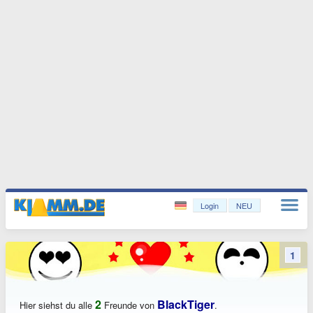
Login
NEU
1
2
BlackTiger
Hier siehst du alle
Freunde von
.