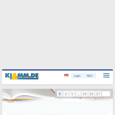
Login
NEU
1
2
3
...
25
26
27