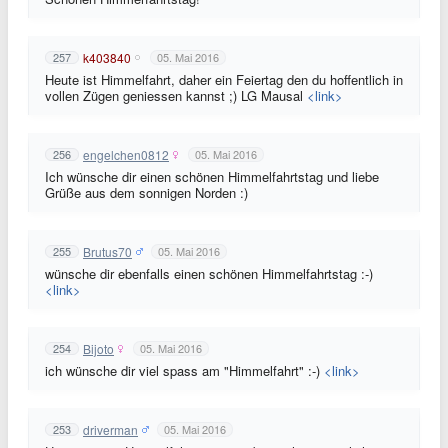
k403840
257
05. Mai 2016
Heute ist Himmelfahrt, daher ein Feiertag den du hoffentlich in
vollen Zügen geniessen kannst ;) LG Mausal
<link>
engelchen0812
256
05. Mai 2016
Ich wünsche dir einen schönen Himmelfahrtstag und liebe
Grüße aus dem sonnigen Norden :)
Brutus70
255
05. Mai 2016
wünsche dir ebenfalls einen schönen Himmelfahrtstag :-)
<link>
Bijoto
254
05. Mai 2016
ich wünsche dir viel spass am "Himmelfahrt" :-)
<link>
driverman
253
05. Mai 2016