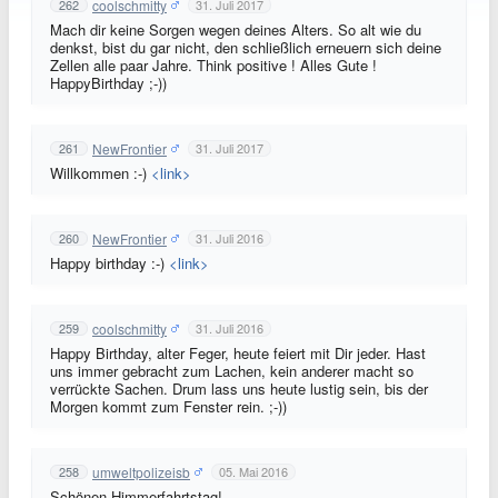
coolschmitty
262
31. Juli 2017
Mach dir keine Sorgen wegen deines Alters. So alt wie du
denkst, bist du gar nicht, den schließlich erneuern sich deine
Zellen alle paar Jahre. Think positive ! Alles Gute !
HappyBirthday ;-))
NewFrontier
261
31. Juli 2017
Willkommen :-)
<link>
NewFrontier
260
31. Juli 2016
Happy birthday :-)
<link>
coolschmitty
259
31. Juli 2016
Happy Birthday, alter Feger, heute feiert mit Dir jeder. Hast
uns immer gebracht zum Lachen, kein anderer macht so
verrückte Sachen. Drum lass uns heute lustig sein, bis der
Morgen kommt zum Fenster rein. ;-))
umweltpolizeisb
258
05. Mai 2016
Schönen Himmerfahrtstag!