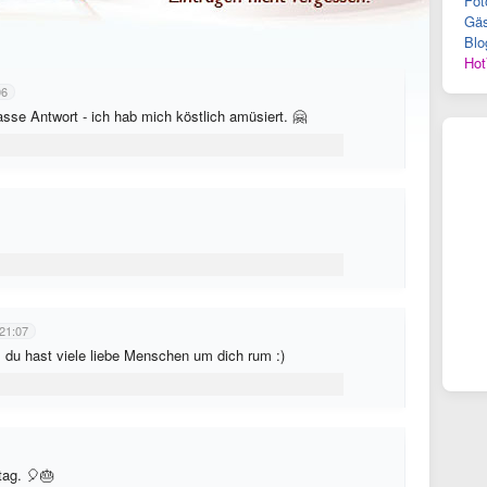
Fot
Gäs
Blo
Hot
06
asse Antwort - ich hab mich köstlich amüsiert. 🤗
21:07
, du hast viele liebe Menschen um dich rum :)
ag. 🎈🎂