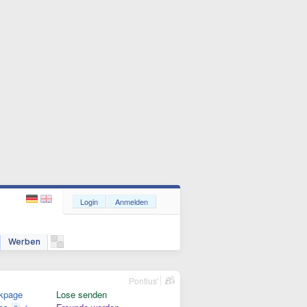
Login
Anmelden
Werben
Pontius'
kpage
Lose senden