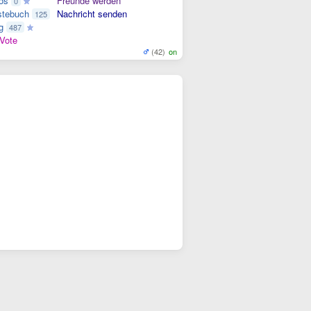
os
Freunde werden
0
tebuch
Nachricht senden
125
g
487
Vote
(42)
on