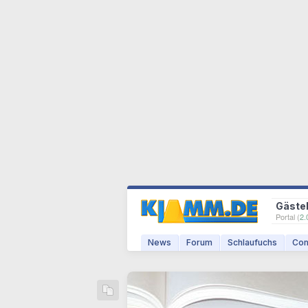
Gäste
Portal (
2.
News
Forum
Schlaufuchs
Com