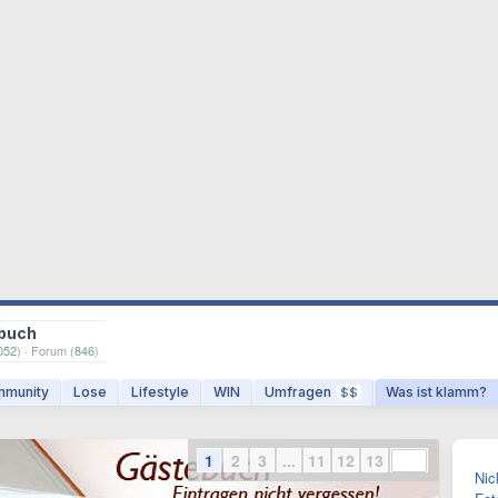
buch
052
) · Forum (
846
)
munity
Lose
Lifestyle
WIN
Umfragen
Was ist klamm?
$$
1
2
3
...
11
12
13
Nic