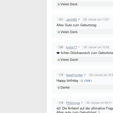
Vielen Dank
JanH85
121
03. Januar um 11:57
Alles Gute zum Geburtstag
Vielen Dank
krebs77
120
03. Januar um 10:53
❤️ lichen Glückwunsch zum Geburtstag
Vielen Dank!
NewFrontier
119
03. Januar um 10:
Happy birthday :-)
<link>
Danke
Philonous
118
03. Januar um 09:11
42! Die Antwort auf die ultimative F
Alles gute zum Geburtstag! :)