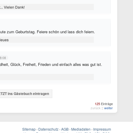
... Vielen Dank!
ute zum Geburtstag. Feiere schön und lass dich feiern.
 Neues
8:08
eit, Glück, Freiheit, Frieden und einfach alles was gut ist.
TZT ins Gästebuch eintragen
125
Einträge
zurück
::
weiter
Sitemap
·
Datenschutz
·
AGB
·
Mediadaten
·
Impressum