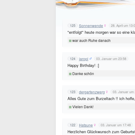
Sonnenwende
125
28. April um 13:
"entfolgt" heute morgen war so eine kl
war auch Ruhe danach
jaropl
124
03. Januar um 23:58
Happy Birthday! :]
Danke schön
dergartenzwerg
123
03. Januar um 
Alles Gute zum Burzeltach !! ich hoffe
Vielen Dank!
Hatsune
122
03. Januar um 17:48
Herzlichen Glückwunsch zum Geburtst