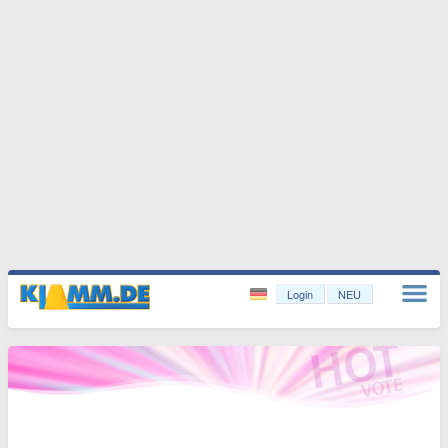
Login
NEU