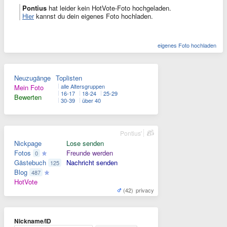
Pontius
hat leider kein HotVote-Foto hochgeladen.
Hier
kannst du dein eigenes Foto hochladen.
eigenes Foto hochladen
Neuzugänge
Toplisten
alle Altersgruppen
Mein Foto
16-17
18-24
25-29
Bewerten
30-39
über 40
Pontius'
Nickpage
Lose senden
Fotos
Freunde werden
0
Gästebuch
Nachricht senden
125
Blog
487
HotVote
(42)
privacy
Nickname/ID