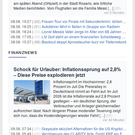
am späten Abend (Ortszeit) in der Stadt Rosario, wie örtliche
Medien berichteten. Vom Flughafen sei die Familie Messi
[…]
(00)
vor 5 Stunden
08.08. 19:27 |
(02)
Frauen-Tour vor Finale mit Sekundenkrimi: Vollering in Gelb
08.08. 18:25 |
(01)
Autofahrer fährt in Italien in Gruppe von Radlern
08.08. 18:24 |
(00)
Lionel Messis Vater Jorge im Alter von 68 Jahren gestorben
08.08. 17:05 |
(00)
LIV Golf steht an einem finanziellen Scheideweg auf der Suche nach neuen Investitionen
08.08. 15:37 |
(06)
Blackout stoppt Apnoetaucher kurz vor Tiefenrekord
FINANZNEWS
Schock für Urlauber: Inflationssprung auf 2,8%
– Diese Preise explodieren jetzt
Inflationssprint im Hochsommer: 2,8
Prozent im Juli Die Preisralley in
Deutschland nimmt an Fahrt auf. Im Juli
2026 ist die Inflationsrate auf 2,8 Prozent
gestiegen – ein deutlicher Sprung, der
Verbraucher und Anleger gleichermaßen
aufhorchen lässt. Nach längerer Phase moderater Teuerung zeigt
sich nun, dass die Kostensteigerungen wieder Fahrt
[…]
(00)
vor 42 Minuten
09.08. 07:34 |
(00)
Grayscale skizziert Alternativen für die US-Kryptoindustrie ohne CLARITY Act
09.08. 05:49 |
(00)
Verzögerung des CLARITY Acts: Droht XRP ein Fall unter die $1-Marke?