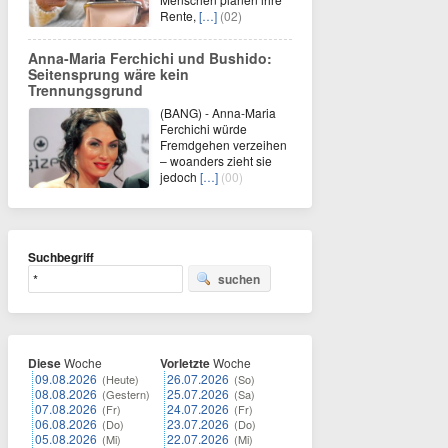
Rente,
[…]
(02)
Anna-Maria Ferchichi und Bushido:
Seitensprung wäre kein
Trennungsgrund
(BANG) - Anna-Maria
Ferchichi würde
Fremdgehen verzeihen
– woanders zieht sie
jedoch
[…]
(00)
Suchbegriff
suchen
Diese
Woche
Vorletzte
Woche
09.08.2026
26.07.2026
(Heute)
(So)
08.08.2026
25.07.2026
(Gestern)
(Sa)
07.08.2026
24.07.2026
(Fr)
(Fr)
06.08.2026
23.07.2026
(Do)
(Do)
05.08.2026
22.07.2026
(Mi)
(Mi)