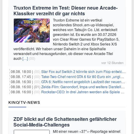
Truxton Extreme im Test: Dieser neue Arcade-
Klassiker verzeiht dir gar nichts
Truxton Extreme ist ein vertikal
scrollendes Shoot-‚em-up-Videospiel,
welches von Tatsujin Co. Ltd. entwickelt
geworden ist. Es wurde am 30.07.2026
von Clear River Games für PlayStation 5,
Nintendo Switch 2 und Xbox Series X/S
veröffentlicht. Wir haben unser Daheim in eine Spielhalle
verwandelt und herausgefunden, ob dieser neue Arcade-Titel
auch
[…]
(00)
vor 12 Stunden
08.08. 18:00 |
(00)
Star Fox auf Switch 2 könnte sich zum Flop entwickeln
08.08. 17:45 |
(00)
Take-Two-Chef nennt GTA 6 für 80 Euro ein „unglaubliches Schnäppchen“
08.08. 16:30 |
(00)
GTA 6: Netflix nennt angeblich Laufzeit der neuen Gameplay-Präsentation
08.08. 16:00 |
(01)
Zelda-Film: Ganondorf, Impa und weitere Darsteller sollen feststehen
08.08. 16:00 |
(00)
Rockstar-CEO: In drei Jahren werden alle Spiele gestreamt
KINO/TV-NEWS
ZDF blickt auf die Schattenseiten gefährlicher
Social-Media-Challenges
Mit einer neuen «37°»-Reportage widmet