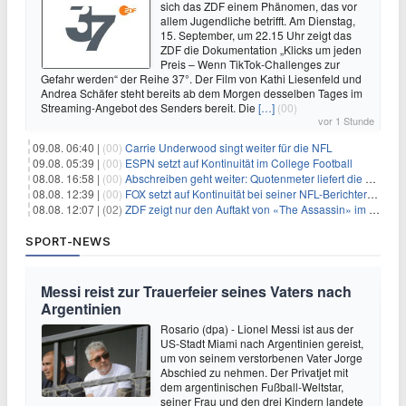
sich das ZDF einem Phänomen, das vor
allem Jugendliche betrifft. Am Dienstag,
15. September, um 22.15 Uhr zeigt das
ZDF die Dokumentation „Klicks um jeden
Preis – Wenn TikTok-Challenges zur
Gefahr werden“ der Reihe 37°. Der Film von Kathi Liesenfeld und
Andrea Schäfer steht bereits ab dem Morgen desselben Tages im
Streaming-Angebot des Senders bereit. Die
[…]
(00)
vor 1 Stunde
09.08. 06:40 |
(00)
Carrie Underwood singt weiter für die NFL
09.08. 05:39 |
(00)
ESPN setzt auf Kontinuität im College Football
08.08. 16:58 |
(00)
Abschreiben geht weiter: Quotenmeter liefert die Vorlagen
08.08. 12:39 |
(00)
FOX setzt auf Kontinuität bei seiner NFL-Berichterstattung
08.08. 12:07 |
(02)
ZDF zeigt nur den Auftakt von «The Assassin» im Fernsehen
SPORT-NEWS
Messi reist zur Trauerfeier seines Vaters nach
Argentinien
Rosario (dpa) - Lionel Messi ist aus der
US-Stadt Miami nach Argentinien gereist,
um von seinem verstorbenen Vater Jorge
Abschied zu nehmen. Der Privatjet mit
dem argentinischen Fußball-Weltstar,
seiner Frau und den drei Kindern landete