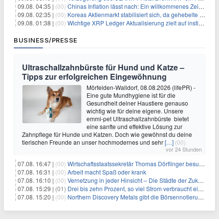
09.08. 04:35 |
(00)
Chinas Inflation lässt nach: Ein willkommenes Zeichen für Investoren angesichts der Folgen des Öl-Schocks
09.08. 02:35 |
(00)
Koreas Aktienmarkt stabilisiert sich, da gehebelte Positionen abgebaut werden
09.08. 01:38 |
(00)
Wichtige XRP Ledger Aktualisierung zielt auf institutionelle Akzeptanz ab
BUSINESS/PRESSE
Ultraschallzahnbürste für Hund und Katze –
Tipps zur erfolgreichen Eingewöhnung
Mörfelden-Walldorf, 08.08.2026 (lifePR) -
Eine gute Mundhygiene ist für die
Gesundheit deiner Haustiere genauso
wichtig wie für deine eigene. Unsere
emmi-pet Ultraschallzahnbürste bietet
eine sanfte und effektive Lösung zur
Zahnpflege für Hunde und Katzen. Doch wie gewöhnst du deine
tierischen Freunde an unser hochmodernes und sehr
[…]
(00)
vor 24 Stunden
07.08. 16:47 |
(00)
Wirtschaftsstaatssekretär Thomas Dörflinger besucht Handwerksbetrieb im Kammerbezirk Freiburg
07.08. 16:31 |
(00)
Arbeit macht Spaß oder krank
07.08. 16:10 |
(00)
Vernetzung in jeder Hinsicht – Die Städte der Zukunft sind grün-blau
07.08. 15:29 |
(01)
Drei bis zehn Prozent, so viel Strom verbraucht ein Aufzug im Gebäude
07.08. 15:20 |
(00)
Northern Discovery Metals gibt die Börsennotierung an der Frankfurter Wertpapierbörse bekannt