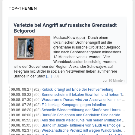
TOP-THEMEN
Verletzte bei Angriff auf russische Grenzstadt
Belgorod
Moskau/Kiew (dpa) - Durch einen
ukrainischen Drohnenangriff auf die
grenznahe russische Großstadt Belgorod
sind nach Behördenangaben mindestens
13 Menschen verletzt worden. Vier
Wohnblocks seien beschädigt worden,
teilte der Gouverneur der Region, Alexander Schuwajew, auf
Telegram mit. Bilder in sozialen Netzwerken ließen auf mehrere
Brände in der Stadt
[…]
(00)
vor 10 Minuten
09.08. 08:27 |
(02)
Kubicki drängt auf Ende der Frühverrentung
09.08. 08:22 |
(00)
Sonnenschein mit lokalen Gewittern und hohen Temperaturen
09.08. 07:30 |
(00)
Wasserarme Donau wird zur Asservatenkammer der Geschichte
09.08. 07:26 |
(02)
Fifa beklagt Kampagne gegen Infantino
09.08. 06:20 |
(02)
Schnelle Wiedereröffnung der Straße von Hormus ungewiss
09.08. 06:00 |
(15)
Barfuß in Schlappen und Sandalen: Sind nackte Füße eklig?
09.08. 05:55 |
(03)
Aus drei mach viele: Türkei will neuen Militärpakt erweitern
09.08. 05:05 |
(00)
Brand im Jazan-Raffinerie von Saudi Aramco gelöscht: Auswirkungen auf die Energiemärkte
09.08. 02:37 |
(02)
Westkanadische Provinz ruft wegen Waldbränden Notstand aus