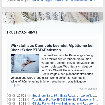
09.08. 01:00 |
(02)
Bofinger gegen österreichisches Renten-Modell für Schwerarbeiter
BOULEVARD-NEWS
Wirkstoff aus Cannabis beendet Alpträume bei
über 1/3 der PTSD-Patienten
Die posttraumatische Belastungsstörung
ist oft mit wiederkehrenden Alpträumen
verbunden, die den einzelnen Menschen
extrem belasten. Was lässt sich dagegen
tun? Die Charité Universitätsmedizin
Berlin wagte einen placebokontrollierten
Versuch und wurde fündig: Ein wenig bekannter Cannabis-
Wirkstoff könnte auf natürlichem Weg helfen. Was hilft gegen
[…]
(00)
vor 16 Stunden
08.08. 20:55 |
(00)
Engelhorn Sale: 15% Extra-Rabatt on top auf Mode- und Sport-Artikel
08.08. 19:33 |
(01)
Tefal Easy Fry Max EY2458 Heißluftfritteuse mit 5 Litern für 64,99€
08.08. 18:33 |
(00)
Gillette Fusion 5 Styler Barttrimmer und Rasierer (All in One) für 16€