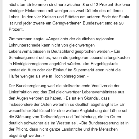
höchsten Einkommen sind nur zwischen 8 und 12 Prozent Bezieher
niedriger Einkommen mit weniger als zwei Dritteln des mittleren
Lohns. In den vier Kreisen und Städten am unteren Ende der Skala
ist rund jeder zweite ein Geringverdiener. Bundesweit sind es 20
Prozent.
Zimmermann sagte: «Angesichts der deutlichen regionalen
Lohnunterschiede kann nicht von gleichwertigen
Lebensverhältnissen in Deutschland gesprochen werden.» Ein
Scheinargument sei es, wenn die geringeren Lebenshaltungskosten
in Niedriglohnregionen angeführt würden. «Im Erzgebirgskreis
kostet ein Auto oder der Einkauf im Supermarkt eben nicht die
Hälfte weniger als wie in Hochlohnregionen.»
Der Bundesregierung warf die stellvertretende Vorsitzende der
Linksfraktion vor, das Ziel gleichwertiger Lebensverhältnisse aus
den Augen verloren zu haben. «Es ist ein Skandal, dass
insbesondere der Osten weiterhin so deutlich abgehängt ist.» Ein
wesentlicher Schlüssel für eine weitere Angleichung der Löhne sei
die Stärkung von Tarifverträgen und Tarifbindung, die im Osten
deutlich schwächer als im Westen sei. «Die Bundesregierung ist in
der Pflicht, dass nicht ganze Landstriche und ihre Menschen
abgehängt werden.»