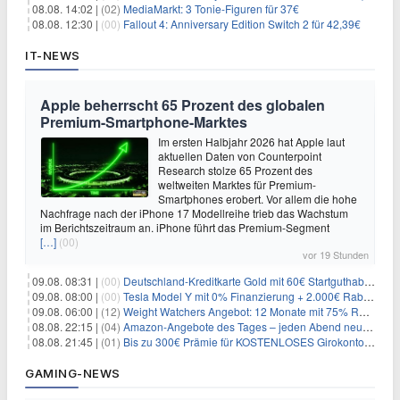
08.08. 14:02 |
(02)
MediaMarkt: 3 Tonie-Figuren für 37€
08.08. 12:30 |
(00)
Fallout 4: Anniversary Edition Switch 2 für 42,39€
IT-NEWS
Apple beherrscht 65 Prozent des globalen
Premium-Smartphone-Marktes
Im ersten Halbjahr 2026 hat Apple laut
aktuellen Daten von Counterpoint
Research stolze 65 Prozent des
weltweiten Marktes für Premium-
Smartphones erobert. Vor allem die hohe
Nachfrage nach der iPhone 17 Modellreihe trieb das Wachstum
im Berichtszeitraum an. iPhone führt das Premium-Segment
[…]
(00)
vor 19 Stunden
09.08. 08:31 |
(00)
Deutschland-Kreditkarte Gold mit 60€ Startguthaben (45€ Gewinn)
09.08. 08:00 |
(00)
Tesla Model Y mit 0% Finanzierung + 2.000€ Rabatt für 38.970€
09.08. 06:00 |
(12)
Weight Watchers Angebot: 12 Monate mit 75% Rabatt ab 6,25€/Monat
08.08. 22:15 |
(04)
Amazon-Angebote des Tages – jeden Abend neue Deals zum Stöbern
08.08. 21:45 |
(01)
Bis zu 300€ Prämie für KOSTENLOSES Girokonto bei der Santander – 50€ schon nach 1 Woche!
GAMING-NEWS