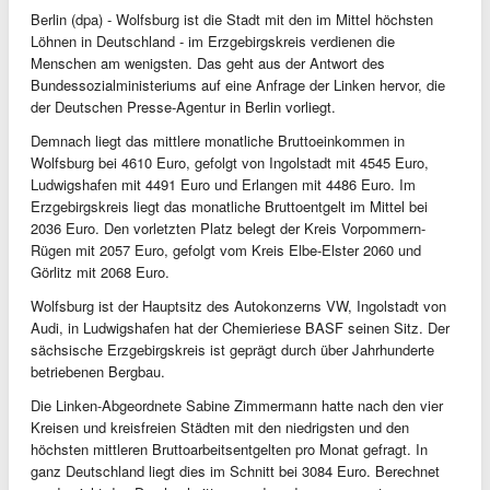
Berlin (dpa) - Wolfsburg ist die Stadt mit den im Mittel höchsten
Löhnen in Deutschland - im Erzgebirgskreis verdienen die
Menschen am wenigsten. Das geht aus der Antwort des
Bundessozialministeriums auf eine Anfrage der Linken hervor, die
der Deutschen Presse-Agentur in Berlin vorliegt.
Demnach liegt das mittlere monatliche Bruttoeinkommen in
Wolfsburg bei 4610 Euro, gefolgt von Ingolstadt mit 4545 Euro,
Ludwigshafen mit 4491 Euro und Erlangen mit 4486 Euro. Im
Erzgebirgskreis liegt das monatliche Bruttoentgelt im Mittel bei
2036 Euro. Den vorletzten Platz belegt der Kreis Vorpommern-
Rügen mit 2057 Euro, gefolgt vom Kreis Elbe-Elster 2060 und
Görlitz mit 2068 Euro.
Wolfsburg ist der Hauptsitz des Autokonzerns VW, Ingolstadt von
Audi, in Ludwigshafen hat der Chemieriese BASF seinen Sitz. Der
sächsische Erzgebirgskreis ist geprägt durch über Jahrhunderte
betriebenen Bergbau.
Die Linken-Abgeordnete Sabine Zimmermann hatte nach den vier
Kreisen und kreisfreien Städten mit den niedrigsten und den
höchsten mittleren Bruttoarbeitsentgelten pro Monat gefragt. In
ganz Deutschland liegt dies im Schnitt bei 3084 Euro. Berechnet