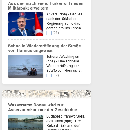
Aus drei mach viele: Türkei will neuen
Militärpakt erweitern
Ankara (dpa) - Geht es
nach der türkischen
Regierung, sollte das
gerade erst ins Leben
[…]
(03)
Schnelle Wiedereröffnung der Straße
von Hormus ungewiss
Teheran/Washington
(dpa) - Eine schnelle
Wiedereröffnung der
Straße von Hormus ist
[…]
(02)
Wasserarme Donau wird zur
Asservatenkammer der Geschichte
Budapest/Prahovo/Sofia
/Bratislava (dpa) - Der
Rekord-Tiefstand der
Donau wirft für
[…]
(00)