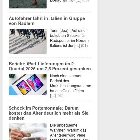
Autofahrer fährt in Italien in Gruppe
von Radlern
Turin (dpa) - Auf einer
beliebten Strecke für
Radsportler im Norden
Italiens ist der
[…]
(01)
Bericht: iPad-Lieferungen im 2.
Quartal 2026 um 7,5 Prozent gesunken
Nach einem neuen
Bericht des
Marktforschungsunterne
hmens Omdia fielen
[…]
(00)
Schock im Portemonnaie: Darum
kostet das Alter deutlich mehr als Sie
denken
Die unbequeme
Wahrheit: Warum das
Alter teuer wird Viele
Menschen planen ihre