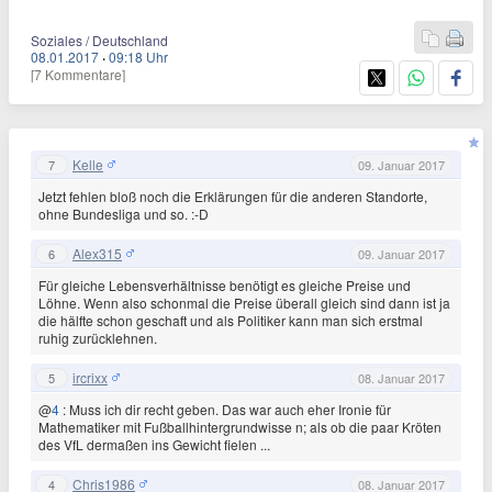
Soziales / Deutschland
08.01.2017
·
09:18 Uhr
[7 Kommentare]
Kelle
7
09. Januar 2017
Jetzt fehlen bloß noch die Erklärungen für die anderen Standorte,
ohne Bundesliga und so. :-D
Alex315
6
09. Januar 2017
Für gleiche Lebensverhältnisse benötigt es gleiche Preise und
Löhne. Wenn also schonmal die Preise überall gleich sind dann ist ja
die hälfte schon geschaft und als Politiker kann man sich erstmal
ruhig zurücklehnen.
ircrixx
5
08. Januar 2017
@
4
: Muss ich dir recht geben. Das war auch eher Ironie für
Mathematiker mit Fußballhintergrundwisse n; als ob die paar Kröten
des VfL dermaßen ins Gewicht fielen ...
Chris1986
4
08. Januar 2017