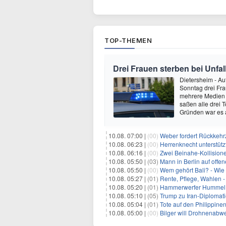
TOP-THEMEN
Drei Frauen sterben bei Unfall
Dietersheim - Au
Sonntag drei Fr
mehrere Medien 
saßen alle drei 
Gründen war es
10.08. 07:00 |
(00)
Weber fordert Rückkehrz
10.08. 06:23 |
(00)
Herrenknecht unterstüt
10.08. 06:16 |
(00)
Zwei Beinahe-Kollision
10.08. 05:50 |
(03)
Mann in Berlin auf offe
10.08. 05:50 |
(00)
Wem gehört Bali? - Wie
10.08. 05:27 |
(01)
Rente, Pflege, Wahlen -
10.08. 05:20 |
(01)
Hammerwerfer Hummel: 
10.08. 05:10 |
(05)
Trump zu Iran-Diplomati
10.08. 05:04 |
(01)
Tote auf den Philippin
10.08. 05:00 |
(00)
Bilger will Drohnenabw