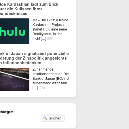
loé Kardashian lädt zum Blick
nter die Kulissen ihres
eundeskreises
Mit «The Girls: A Khloé
Kardashian Project»
startet Hulu eine neue
Realityserie, in der
nicht
[…]
(00)
nk of Japan signalisiert potenzielle
derung der Zinspolitik angesichts
n Inflationsbedenken
Zunehmende
Inflationsbedenken Die
Bank of Japan (BOJ) ist
zunehmend wachsam
[…]
(00)
hbegriff
suchen