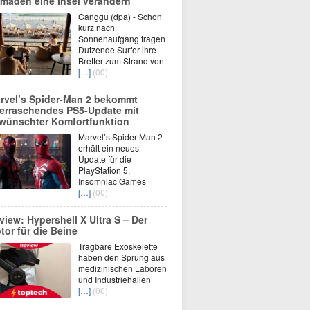
maden eine Insel verändern
Canggu (dpa) - Schon
kurz nach
Sonnenaufgang tragen
Dutzende Surfer ihre
Bretter zum Strand von
[…]
(00)
rvel’s Spider-Man 2 bekommt
erraschendes PS5-Update mit
wünschter Komfortfunktion
Marvel’s Spider-Man 2
erhält ein neues
Update für die
PlayStation 5.
Insomniac Games
[…]
(00)
view: Hypershell X Ultra S – Der
tor für die Beine
Tragbare Exoskelette
haben den Sprung aus
medizinischen Laboren
und Industriehallen
[…]
(00)