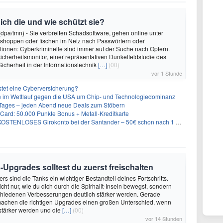
ch die und wie schützt sie?
dpa/tmn) - Sie verbreiten Schadsoftware, gehen online unter
ät shoppen oder fischen im Netz nach Passwörtern oder
ionen: Cyberkriminelle sind immer auf der Suche nach Opfern.
cherheitsmonitor, einer repräsentativen Dunkelfeldstudie des
icherheit in der Informationstechnik
[…]
(00)
vor 1 Stunde
stet eine Cyberversicherung?
ien im Wettlauf gegen die USA um Chip- und Technologiedominanz
ages – jeden Abend neue Deals zum Stöbern
Card: 50.000 Punkte Bonus + Metall-Kreditkarte
KOSTENLOSES Girokonto bei der Santander – 50€ schon nach 1 Woche!
Upgrades solltest du zuerst freischalten
rs sind die Tanks ein wichtiger Bestandteil deines Fortschritts.
cht nur, wie du dich durch die Spirhalit-Inseln bewegst, sondern
chiedenen Verbesserungen deutlich stärker werden. Gerade
machen die richtigen Upgrades einen großen Unterschied, wenn
stärker werden und die
[…]
(00)
vor 14 Stunden