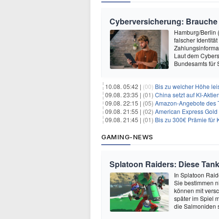
Cyberversicherung: Brauche i
Hamburg/Berlin (
falscher Identit
Zahlungsinformat
Laut dem Cybersi
Bundesamts für S
10.08. 05:42 |
(00)
Bis zu welcher Höhe lei
09.08. 23:35 |
(01)
China setzt auf KI-Akt
09.08. 22:15 |
(05)
Amazon-Angebote des T
09.08. 21:55 |
(02)
American Express Gold 
09.08. 21:45 |
(01)
Bis zu 300€ Prämie für 
GAMING-NEWS
Splatoon Raiders: Diese Tank-
In Splatoon Raide
Sie bestimmen ni
können mit vers
später im Spiel 
die Salmoniden 