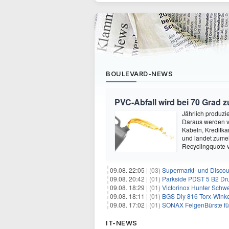
BOULEVARD-NEWS
PVC-Abfall wird bei 70 Grad 
Jährlich produzi
Daraus werden vi
Kabeln, Kreditka
und landet zumei
Recyclingquote 
09.08. 22:05 |
(03)
Supermarkt- und Discou
09.08. 20:42 |
(01)
Parkside PDST 5 B2 Dru
09.08. 18:29 |
(01)
Victorinox Hunter Schw
09.08. 18:11 |
(01)
BGS Diy 816 Torx-Winkel
09.08. 17:02 |
(01)
SONAX FelgenBürste für 
IT-NEWS