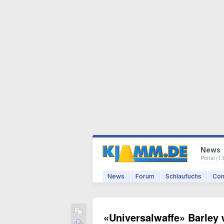
News
Portal (
1.
News
Forum
Schlaufuchs
Com
«Universalwaffe» Barley 