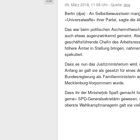
09. März 2018, 11:06 Uhr
·
Quelle:
dpa
Berlin (dpa) - An Selbstbewusstsein mange
«Universalwaffe» ihrer Partei, sagte die 4
Das war beim politischen Aschermittwoch 
auch etwas augenzwinkernd gemeint. Aber
geschäftsführende Chefin des Arbeitsres
höhere Ämter in Stellung bringen, nahme
spekuliert.
Dass es nun das Justizministerium wird, 
Anfang an galt sie als gesetzt für eines 
Bundesregierung als Familienministerin an
Mecklenburg-Vorpommern wurde.
Dass ihr der Ministerjob Spaß gemacht ha
gerne» SPD-Generalsekretärin gewesen, s
oberste Wahlkampfmanagerin galt sie viele