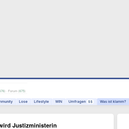
676
) · Forum (
675
)
munity
Lose
Lifestyle
WIN
Umfragen
Was ist klamm?
$$
wird Justizministerin