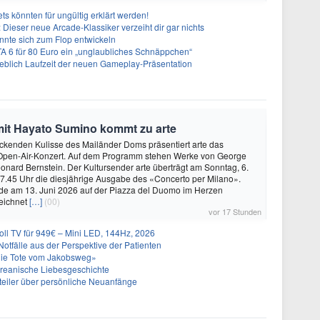
s könnten für ungültig erklärt werden!
 Dieser neue Arcade-Klassiker verzeiht dir gar nichts
önnte sich zum Flop entwickeln
A 6 für 80 Euro ein „unglaubliches Schnäppchen“
geblich Laufzeit der neuen Gameplay-Präsentation
mit Hayato Sumino kommt zu arte
ckenden Kulisse des Mailänder Doms präsentiert arte das
e Open-Air-Konzert. Auf dem Programm stehen Werke von George
nard Bernstein. Der Kultursender arte überträgt am Sonntag, 6.
7.45 Uhr die diesjährige Ausgabe des «Concerto per Milano».
de am 13. Juni 2026 auf der Piazza del Duomo im Herzen
eichnet
[…]
(00)
vor 17 Stunden
l TV für 949€ – Mini LED, 144Hz, 2026
Notfälle aus der Perspektive der Patienten
Die Tote vom Jakobsweg»
oreanische Liebesgeschichte
teiler über persönliche Neuanfänge