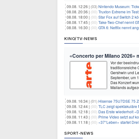
09.08. 12:26 |
(03)
Nintendo Museum: Ticket
08.08. 20:36 |
(00)
Truxton Extreme im Test:
08.08. 18:00 |
(00)
Star Fox auf Switch 2 k
08.08. 17:45 |
(00)
Take-Two-Chef nennt GT
08.08. 16:30 |
(00)
GTA 6: Netflix nennt an
KINO/TV-NEWS
«Concerto per Milano 2026» 
Vor der beeindru
traditionsreich
Gershwin und Leo
September, um 1
Das Konzert wur
Mailands aufgez
09.08. 16:34 |
(01)
Hisense 75U7DSE 75 Zol
09.08. 12:44 |
(00)
TLC zeigt spektakuläre 
09.08. 12:18 |
(00)
Das Erste wiederholt «
09.08. 11:43 |
(00)
Prime Video setzt auf k
09.08. 11:18 |
(00)
«37°Leben» startet Drei
SPORT-NEWS