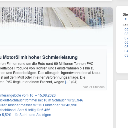
Di
1
Let
0
0
0
0
0
0
0
zu Motoröl mit hoher Schmierleistung
eren Firmen rund um die Erde rund 60 Millionen Tonnen PVC.
elfältige Produkte von Rohren und Fensterrahmen bis hin zu
rten und Bodenbelägen. Das alles geht irgendwann einmal kaputt
st auf dem Müll oder in einer Verbrennungsanlage. Die
von PVC liegt unter einem Prozent, wegen
[…]
(04)
vor 21 Stunden
nterangebote vom 10. – 15.08.2026
ckluft-Schlauchtrommel mit 10 m Schlauch für 25,94€
eizer Taschenmesser mit 12 Funktionen für 43,99€
schlüssel-Satz 9-teilig für 6,45€
5,52€ – für Stahl- und Alufelgen