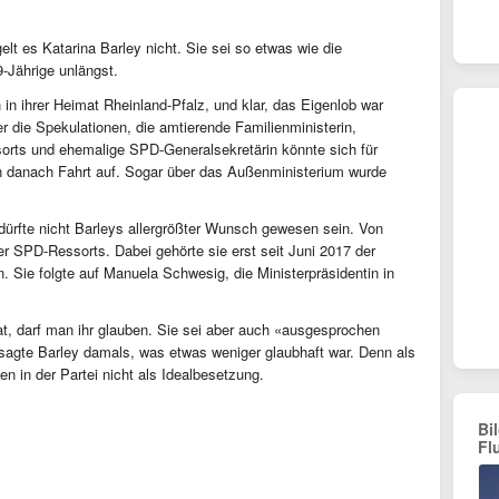
lt es Katarina Barley nicht. Sie sei so etwas wie die
9-Jährige unlängst.
in ihrer Heimat Rheinland-Pfalz, und klar, das Eigenlob war
 die Spekulationen, die amtierende Familienministerin,
sorts und ehemalige SPD-Generalsekretärin könnte sich für
n danach Fahrt auf. Sogar über das Außenministerium wurde
dürfte nicht Barleys allergrößter Wunsch gewesen sein. Von
der SPD-Ressorts. Dabei gehörte sie erst seit Juni 2017 der
. Sie folgte auf Manuela Schwesig, die Ministerpräsidentin in
t, darf man ihr glauben. Sie sei aber auch «ausgesprochen
agte Barley damals, was etwas weniger glaubhaft war. Denn als
n in der Partei nicht als Idealbesetzung.
Bi
Fl