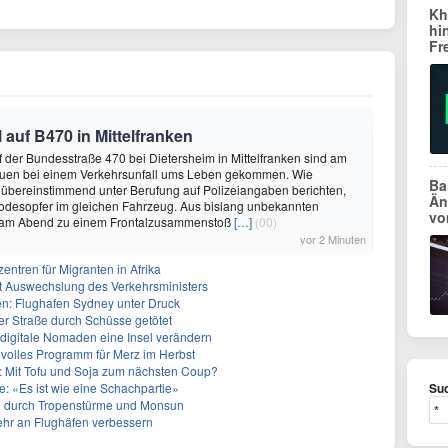
Kh
hi
Fr
 auf B470 in Mittelfranken
f der Bundesstraße 470 bei Dietersheim in Mittelfranken sind am
auen bei einem Verkehrsunfall ums Leben gekommen. Wie
Ba
übereinstimmend unter Berufung auf Polizeiangaben berichten,
Än
Todesopfer im gleichen Fahrzeug. Aus bislang unbekannten
vo
 am Abend zu einem Frontalzusammenstoß
[…]
(00)
vor 2 Minuten
entren für Migranten in Afrika
zt Auswechslung des Verkehrsministers
en: Flughafen Sydney unter Druck
ner Straße durch Schüsse getötet
 digitale Nomaden eine Insel verändern
 volles Programm für Merz im Herbst
Mit Tofu und Soja zum nächsten Coup?
e: «Es ist wie eine Schachpartie»
Suc
en durch Tropenstürme und Monsun
ehr an Flughäfen verbessern