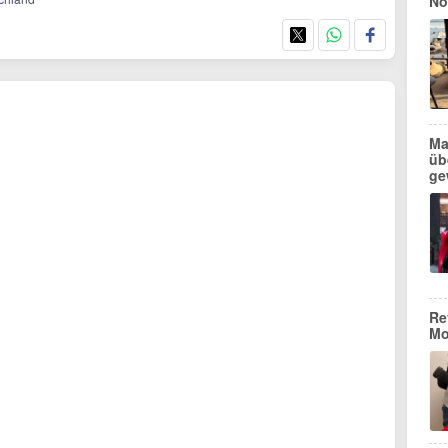
No
Ma
üb
ge
Re
Mo