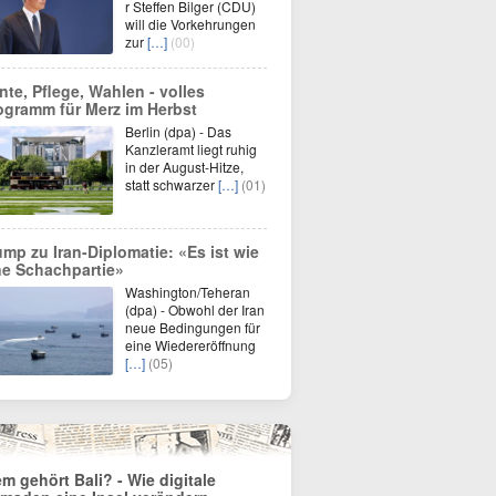
r Steffen Bilger (CDU)
will die Vorkehrungen
zur
[…]
(00)
nte, Pflege, Wahlen - volles
ogramm für Merz im Herbst
Berlin (dpa) - Das
Kanzleramt liegt ruhig
in der August-Hitze,
statt schwarzer
[…]
(01)
ump zu Iran-Diplomatie: «Es ist wie
ne Schachpartie»
Washington/Teheran
(dpa) - Obwohl der Iran
neue Bedingungen für
eine Wiedereröffnung
[…]
(05)
m gehört Bali? - Wie digitale