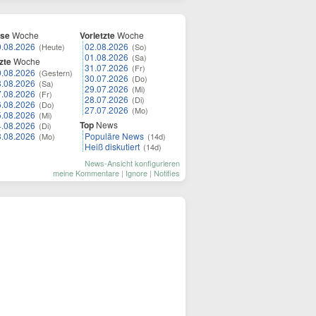
ese
Woche
Vorletzte
Woche
0.08.2026
02.08.2026
(Heute)
(So)
01.08.2026
(Sa)
zte
Woche
31.07.2026
(Fr)
9.08.2026
(Gestern)
30.07.2026
(Do)
8.08.2026
(Sa)
29.07.2026
(Mi)
7.08.2026
(Fr)
28.07.2026
(Di)
6.08.2026
(Do)
27.07.2026
(Mo)
5.08.2026
(Mi)
Top
News
4.08.2026
(Di)
3.08.2026
Populäre News
(Mo)
(14d)
Heiß diskutiert
(14d)
News-Ansicht konfigurieren
meine Kommentare
|
Ignore
|
Notifies