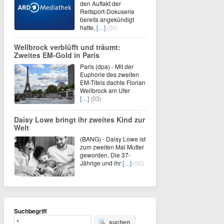
den Auftakt der
Reitsport-Dokuserie
bereits angekündigt
hatte,
[…]
(00)
Wellbrock verblüfft und träumt:
Zweites EM-Gold in Paris
Paris (dpa) - Mit der
Euphorie des zweiten
EM-Titels dachte Florian
Wellbrock am Ufer
[…]
(03)
Daisy Lowe bringt ihr zweites Kind zur
Welt
(BANG) - Daisy Lowe ist
zum zweiten Mal Mutter
geworden. Die 37-
Jährige und ihr
[…]
(00)
Suchbegriff
suchen