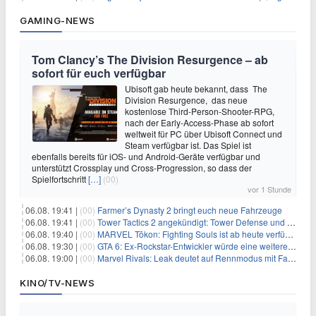
GAMING-NEWS
Tom Clancy’s The Division Resurgence – ab
sofort für euch verfügbar
Ubisoft gab heute bekannt, dass The
Division Resurgence, das neue
kostenlose Third-Person-Shooter-RPG,
nach der Early-Access-Phase ab sofort
weltweit für PC über Ubisoft Connect und
Steam verfügbar ist. Das Spiel ist
ebenfalls bereits für iOS- und Android-Geräte verfügbar und
unterstützt Crossplay und Cross-Progression, so dass der
Spielfortschritt
[…]
(00)
vor 1 Stunde
06.08. 19:41 |
(00)
Farmer’s Dynasty 2 bringt euch neue Fahrzeuge
06.08. 19:41 |
(00)
Tower Tactics 2 angekündigt: Tower Defense und Deckbuilding Kombo kehrt zurück
06.08. 19:40 |
(00)
MARVEL Tōkon: Fighting Souls ist ab heute verfügbar
06.08. 19:30 |
(00)
GTA 6: Ex-Rockstar-Entwickler würde eine weitere Verschiebung nicht überraschen
06.08. 19:00 |
(00)
Marvel Rivals: Leak deutet auf Rennmodus mit Fahrzeugen hin
KINO/TV-NEWS