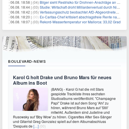
06.08. 18:58 |
(04)
Bilger sieht Restrisiko für Drohnen-Anschläge an Flughäfen
06.08. 18:44 |
(03)
Studie: Wirtschaft droht Milliardenverlust durch Niedrigwasser
06.08. 18:42 |
(05)
Verfassungsschutz beobachtet AfD-Abgeordneten Nolte
06.08. 18:20 |
(00)
Ex-Caritas-Chef kritisiert abschlagsfreie Rente nach 45 Jahren
06.08. 18:07 |
(03)
Rekord-Wassertemperatur vor Mallorca: 33,02 Grad
BOULEVARD-NEWS
Karol G holt Drake und Bruno Mars für neues
Album ins Boot
(BANG) - Karol G hat die mit Stars
gespickte Trackliste ihres sechsten
Studioalbums veröffentlicht. "Champagne
Papi" Drake ist auf dem Song 'Ahí' zu
hören, während Bruno Mars auf 'Still'
mitwirkt. Außerdem sind Judeline und
Rusowsky auf 'Bby Wow' zu hören. Cigarettes After Sex-Sänger
und Gitarrist Greg Gonzalez spielt auf dem Albumabschluss
'Después de
[…]
(00)