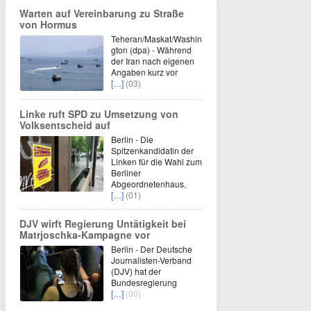
Warten auf Vereinbarung zu Straße
von Hormus
Teheran/Maskat/Washin
gton (dpa) - Während
der Iran nach eigenen
Angaben kurz vor
[…]
(03)
Linke ruft SPD zu Umsetzung von
Volksentscheid auf
Berlin - Die
Spitzenkandidatin der
Linken für die Wahl zum
Berliner
Abgeordnetenhaus,
[…]
(01)
DJV wirft Regierung Untätigkeit bei
Matrjoschka-Kampagne vor
Berlin - Der Deutsche
Journalisten-Verband
(DJV) hat der
Bundesregierung
[…]
(00)