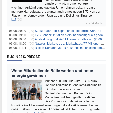
pausieren wird. In einer weiteren
wichtigen Ankündigung gab das Unternehmen bekannt, dass
mehrere Handelspaare, darunter auch eines gegen BTC, von der
Plattform entfernt werden. Upgrade und Delistings Binance
[…]
(00)
vor 34 Minuten
06.08. 20:00 |
(00)
Südkoreas Chip-Giganten explodieren: Warum dieser Rekord-Tag die KI-Branche erschüttert
06.08. 19:00 |
(00)
EZB-Schock: Inflation bleibt hartnäckiger als gedacht – 2027 wird zum kritischen Test
06.08. 19:00 |
(00)
Analyst prognostiziert Ethereum-Rallye auf $3.000 nach entscheidendem On-Chain-Ausbruch
06.08. 18:00 |
(00)
NatWest Markets trotzt Marktchaos: 77 Millionen Pfund Gewinn im ersten Halbjahr
06.08. 17:24 |
(00)
Bitcoin-Kursanalyse: BTC kämpft mit entscheidender $65K-Hürde, während sich ein Liquidationscluster aufbaut
BUSINESS/PRESSE
Wenn Mitarbeitende Bälle werfen und neue
Energie gewinnen
München, 06.08.2026 (lifePR) - Neuro-
Jonglage verbindet Jonglierbewegungen
mit Erkenntnissen aus der
Gehirnforschung, um Konzentration,
Motivation und Teamgefühl zu stärken.
Das Konzept setzt dabei vor allem auf
koordinative Überkreuzbewegungen, die die Aktivierung beider
Gehirnhälften unterstützen. Für die betriebliche Umsetzung bietet