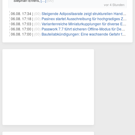
Stephan Ehlers,
[…]
(00)
vor 4 Stunden
06.08. 17:34 |
(00)
Steigende Adipositasrate zeigt strukturellen Handlungsbedarf bei der Ernährung schulpflichtiger Kinder
06.08. 17:18 |
(00)
Pasinex startet Ausschreibung für hochgradiges Zinksulfidkonzentrat mit Germanium- und Silbergehalten und stellt ein Betriebsupdate bereit
06.08. 17:03 |
(00)
Variantenreiche Miniaturkupplungen für diverse Einsatzbereiche
06.08. 17:00 |
(00)
Passwork 7.7 führt sicheren Offline-Modus für Desktop- und Mobile-Apps ein
06.08. 17:00 |
(00)
Bauteilabkündigungen: Eine wachsende Gefahr für industrielle Elektroniksysteme