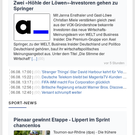
Zwei «Höhle der Löwen»-Investoren gehen zu
Springer
Mit Janna Ensthaler und Gast-Löwe
Christian Miele verstärken gleich zwei
aus der VOX-Gründershow bekannte
Investoren das neue Wirtschafts-
Meinungsteam von WELT und Business
Insider. Die Premium-Gruppe von Axel
Springer, zu der WELT, Business Insider Deutschland und Politico
Deutschland gehören, baut ihr wirtschaftspolitisches
Meinungsangebot aus. Unter dem Titel „Die Stimme der
Wirtschaft“
[…]
(00)
vor 5 Stunden
06.08. 17:00 |
(00)
'Stranger Things'-Star David Harbour kehrt für 'Violent Night 2' zurück – Kristen Bell stößt zur Besetzung
06.08. 15:22 |
(00)
Deutsche Telekom bleibt bei MagentaTV-Kunden vage
06.08. 13:17 |
(00)
FIFA-WM macht Fox Corporation glücklich
06.08. 12:56 |
(00)
Britische Regierung erlaubt Warner Bros. Discovery-Übernahme
06.08. 12:40 |
(00)
Versant schrumpft weiter
SPORT-NEWS
Pienaar gewinnt Etappe - Lippert im Sprint
chancenlos
Tournon-sur-Rhône (dpa) - Die frühere