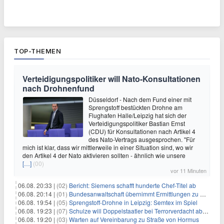
TOP-THEMEN
Verteidigungspolitiker will Nato-Konsultationen
nach Drohnenfund
Düsseldorf - Nach dem Fund einer mit
Sprengstoff bestückten Drohne am
Flughafen Halle/Leipzig hat sich der
Verteidigungspolitiker Bastian Ernst
(CDU) für Konsultationen nach Artikel 4
des Nato-Vertrags ausgesprochen. "Für
mich ist klar, dass wir mittlerweile in einer Situation sind, wo wir
den Artikel 4 der Nato aktivieren sollten - ähnlich wie unsere
[…]
(00)
vor 11 Minuten
06.08. 20:33 |
(02)
Bericht: Siemens schafft hunderte Chef-Titel ab
06.08. 20:14 |
(01)
Bundesanwaltschaft übernimmt Ermittlungen zu Drohnenvorfall
06.08. 19:54 |
(05)
Sprengstoff-Drohne in Leipzig: Semtex im Spiel
06.08. 19:23 |
(07)
Schulze will Doppelstaatler bei Terrorverdacht abschieben
06.08. 19:20 |
(03)
Warten auf Vereinbarung zu Straße von Hormus