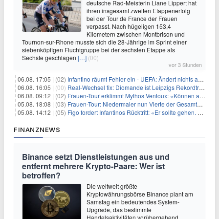
deutsche Rad-Meisterin Liane Lippert hat
ihren insgesamt zweiten Etappenerfolg
bei der Tour de France der Frauen
verpasst. Nach hügeligen 153,4
Kilometern zwischen Montbrison und
Tournon-sur-Rhone musste sich die 28-Jährige im Sprint einer
siebenköpfigen Fluchtgruppe bei der sechsten Etappe als
Sechste geschlagen
[…]
(00)
vor 3 Stunden
06.08. 17:05 |
(02)
Infantino räumt Fehler ein - UEFA: Ändert nichts an Boykott
06.08. 16:05 |
(00)
Real-Wechsel fix: Diomande ist Leipzigs Rekordtransfer
06.08. 09:12 |
(02)
Frauen-Tour erklimmt Mythos Ventoux: «Können alles schaffen»
05.08. 18:08 |
(03)
Frauen-Tour: Niedermaier nun Vierte der Gesamtwertung
05.08. 14:12 |
(05)
Figo fordert Infantinos Rücktritt: «Er sollte gehen. Jetzt»
FINANZNEWS
Binance setzt Dienstleistungen aus und
entfernt mehrere Krypto-Paare: Wer ist
betroffen?
Die weltweit größte
Kryptowährungsbörse Binance plant am
Samstag ein bedeutendes System-
Upgrade, das bestimmte
Handelsaktivitäten vorübergehend