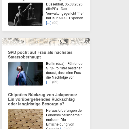
Düsseldorf, 05.08.2026
(lifePR) - Das
Verwaltungsgericht Trier
hat laut ARAG Experten
[…]
(00)
SPD pocht auf Frau als nächstes
Staatsoberhaupt
Berlin (dpa) - Führende
SPD-Politiker bestehen
darauf, dass eine Frau
die Nachfolge von
[…]
(09)
Chipotles Rückzug von Jalapenos:
Ein vorübergehendes Rückschlag
oder langfristige Besorgnis?
Herausforderungen der
Lebensmittelsicherheit
meistern Die
Entscheidung von
Chipotle
[…]
(00)