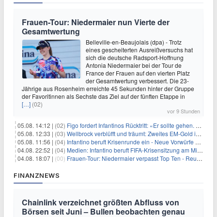
Frauen-Tour: Niedermaier nun Vierte der
Gesamtwertung
Belleville-en-Beaujolais (dpa) - Trotz
eines gescheiterten Ausreißversuchs hat
sich die deutsche Radsport-Hoffnung
Antonia Niedermaier bei der Tour de
France der Frauen auf den vierten Platz
der Gesamtwertung verbessert. Die 23-
Jährige aus Rosenheim erreichte 45 Sekunden hinter der Gruppe
der Favoritinnen als Sechste das Ziel auf der fünften Etappe in
[…]
(02)
vor 9 Stunden
05.08. 14:12 |
(02)
Figo fordert Infantinos Rücktritt: «Er sollte gehen. Jetzt»
05.08. 12:33 |
(03)
Wellbrock verblüfft und träumt: Zweites EM-Gold in Paris
05.08. 11:56 |
(04)
Infantino beruft Krisenrunde ein - Neue Vorwürfe gegen FIFA
04.08. 22:52 |
(04)
Medien: Infantino beruft FIFA-Krisensitzung am Mittwoch ein
04.08. 18:07 |
(00)
Frauen-Tour: Niedermaier verpasst Top Ten - Reusser siegt
FINANZNEWS
Chainlink verzeichnet größten Abfluss von
Börsen seit Juni – Bullen beobachten genau