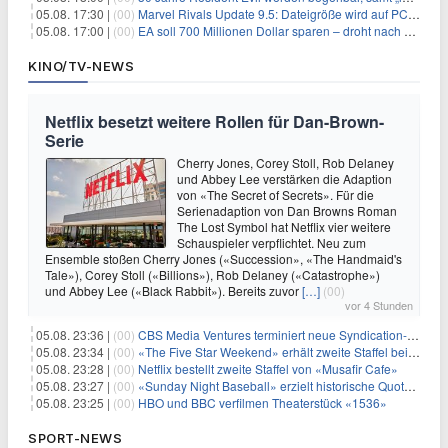
05.08. 17:30 |
(00)
Marvel Rivals Update 9.5: Dateigröße wird auf PC und Konsolen deutlich reduziert
05.08. 17:00 |
(00)
EA soll 700 Millionen Dollar sparen – droht nach der Übernahme die nächste Entlassungswelle?
KINO/TV-NEWS
Netflix besetzt weitere Rollen für Dan-Brown-
Serie
Cherry Jones, Corey Stoll, Rob Delaney
und Abbey Lee verstärken die Adaption
von «The Secret of Secrets». Für die
Serienadaption von Dan Browns Roman
The Lost Symbol hat Netflix vier weitere
Schauspieler verpflichtet. Neu zum
Ensemble stoßen Cherry Jones («Succession», «The Handmaid's
Tale»), Corey Stoll («Billions»), Rob Delaney («Catastrophe»)
und Abbey Lee («Black Rabbit»). Bereits zuvor
[…]
(00)
vor 4 Stunden
05.08. 23:36 |
(00)
CBS Media Ventures terminiert neue Syndication-Formate
05.08. 23:34 |
(00)
«The Five Star Weekend» erhält zweite Staffel bei Peacock
05.08. 23:28 |
(00)
Netflix bestellt zweite Staffel von «Musafir Cafe»
05.08. 23:27 |
(00)
«Sunday Night Baseball» erzielt historische Quotenserie für NBC
05.08. 23:25 |
(00)
HBO und BBC verfilmen Theaterstück «1536»
SPORT-NEWS