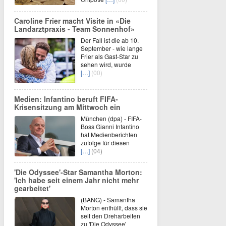
Caroline Frier macht Visite in «Die
Landarztpraxis - Team Sonnenhof»
Der Fall ist die ab 10.
September - wie lange
Frier als Gast-Star zu
sehen wird, wurde
[…]
(00)
Medien: Infantino beruft FIFA-
Krisensitzung am Mittwoch ein
München (dpa) - FIFA-
Boss Gianni Infantino
hat Medienberichten
zufolge für diesen
[…]
(04)
'Die Odyssee'-Star Samantha Morton:
'Ich habe seit einem Jahr nicht mehr
gearbeitet'
(BANG) - Samantha
Morton enthüllt, dass sie
seit den Dreharbeiten
zu 'Die Odyssee'