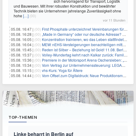
sich hervorragend für Transport, Logistik
und Bauwesen. Mit ihrer robusten Konstruktion und bewährter
Technik bieten sie Unternehmen jahrelange Zuverlässigkeit ohne
hohe
[…]
(00)
vor 11 Stunden
05.08. 16:47 |
(00)
First Phosphate unterzeichnet Vereinbarungen für nicht zu refundierende Zuwendungen in Höhe von 4,84 Mio. $ von der kanadischen Regierung für Straßeninfrastruktur und Stromübertragungsleitungen
05.08. 16:28 |
(00)
„Made in Germany“ oder nur deutsche Adresse? So erkennen Sie, wo Ihre Leiterplatten wirklich gefertigt werden
05.08. 16:05 |
(00)
Konzentration trainieren, wo das Leben stattfindet: Mobile EEG-Technologie bringt Neurofeedback in den Alltag
05.08. 16:04 |
(00)
MEW: nEHS-Versteigerungen benachteiligen mittelständische Unternehmen
05.08. 15:45 |
(00)
Reden ist Silber – Beziehung ist Gold! 11.08. Berlin – 18:30 Uhr
05.08. 15:37 |
(00)
Volley-Wundertag kehrt nach Kalkar zurück: Familien-Event verbindet Sport und Freizeitpark-Erlebnis
05.08. 15:36 |
(00)
Premiere in der Motorsport Arena Oschersleben: „Tage des Donners – die Börde bebt“ feiert ostdeutsche Fahrzeugkultur
05.08. 15:34 |
(00)
Vom Vertrag zur Unternehmenssteuerung: LEGANTA® stellt neues NIS2-Scoremodell für die Bewertung kritischer Verträge vor
05.08. 15:15 |
(00)
vhs-Kurs: Yoga für Ältere
05.08. 14:44 |
(00)
Vom Offset zum Digitaldruck: Neue Produktionsmodelle für eine Branche im Wandel
TOP-THEMEN
Linke beharrt in Berlin auf