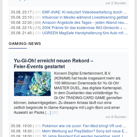
vor 2 Stunden
05.08. 23:17 |
(00)
EMF-dVAE: KI reduziert Videobearbeitung durch audio-gesteuerte Bildauswahl um 65%
05.08. 23:10 |
(00)
Influencer in Mexiko während Livestreaming getötet
05.08. 22:30 |
(04)
Amazon-Angebote des Tages – jeden Abend neue Deals zum Stöbern
05.08. 22:15 |
(15)
200€ Prämie für das kostenlose ING Girokonto + gratis Visa + 3,75% Zinsen
05.08. 21:40 |
(00)
UGREEN MagSafe Handyhalterung fürs Auto mit 20 N52-Magneten für 7,96€
GAMING-NEWS
Yu‑Gi‑Oh! erreicht neuen Rekord –
Feier‑Events gestartet
Konami Digital Entertainment, B.V.
(KONAMI) hat heute insgesamt mehr als
100 Millionen Downloads für Yu-Gi-Oh!
MASTER DUEL, das digitale Kartenspiel,
in dem Duellanten das vollständige Yu-
Gi-Oh! TRADING CARD GAME genießen
können, bekanntgegeben. Zu diesem Anlass läuft nun eine
zeitlich begrenzte In-Game-Kampagne mit Login-Boni und einer
Auswahl an Packs
[…]
(00)
vor 8 Stunden
05.08. 19:00 |
(00)
Pokémon wie nie zuvor: Fan-Mod bringt VR und Ego-Perspektive nach Kanto
05.08. 18:30 |
(00)
Mehr Werbung auf PlayStation? Sony soll neue Einnahmequellen prüfen
05.08. 18:00 |
(00)
30 Jahre Resident Evil werden begehbar, samt „lebensgroßem Leon“