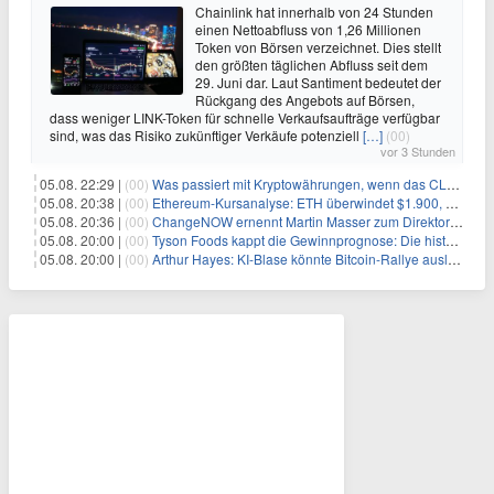
Chainlink hat innerhalb von 24 Stunden
einen Nettoabfluss von 1,26 Millionen
Token von Börsen verzeichnet. Dies stellt
den größten täglichen Abfluss seit dem
29. Juni dar. Laut Santiment bedeutet der
Rückgang des Angebots auf Börsen,
dass weniger LINK-Token für schnelle Verkaufsaufträge verfügbar
sind, was das Risiko zukünftiger Verkäufe potenziell
[…]
(00)
vor 3 Stunden
05.08. 22:29 |
(00)
Was passiert mit Kryptowährungen, wenn das CLARITY-Gesetz diese Woche scheitert? Hougan erklärt
05.08. 20:38 |
(00)
Ethereum-Kursanalyse: ETH überwindet $1.900, aber größere Herausforderungen stehen bevor
05.08. 20:36 |
(00)
ChangeNOW ernennt Martin Masser zum Direktor für strategische Partnerschaften
05.08. 20:00 |
(00)
Tyson Foods kappt die Gewinnprognose: Die historische Rinderkrise will einfach nicht enden
05.08. 20:00 |
(00)
Arthur Hayes: KI-Blase könnte Bitcoin-Rallye auslösen