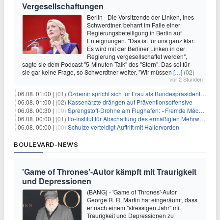
Vergesellschaftungen
Berlin - Die Vorsitzende der Linken, Ines
Schwerdtner, beharrt im Falle einer
Regierungsbeteiligung in Berlin auf
Enteignungen. "Das ist für uns ganz klar:
Es wird mit der Berliner Linken in der
Regierung vergesellschaftet werden",
sagte sie dem Podcast "5-Minuten-Talk" des "Stern". Das sei für
sie gar keine Frage, so Schwerdtner weiter. "Wir müssen
[…]
(02)
vor 2 Stunden
06.08. 01:00 |
(01)
Özdemir spricht sich für Frau als Bundespräsidentin aus
06.08. 01:00 |
(02)
Kassenärzte drängen auf Präventionsoffensive
06.08. 00:30 |
(00)
Sprengstoff-Drohne am Flughafen: «Fremde Mächte» am Werk?
06.08. 00:00 |
(01)
Ifo-Institut für Abschaffung des ermäßigten Mehrwertsteuersatzes
06.08. 00:00 |
(00)
Schulze verteidigt Auftritt mit Hallervorden
BOULEVARD-NEWS
'Game of Thrones'-Autor kämpft mit Traurigkeit
und Depressionen
(BANG) - 'Game of Thrones'-Autor
George R. R. Martin hat eingeräumt, dass
er nach einem "stressigen Jahr" mit
Traurigkeit und Depressionen zu