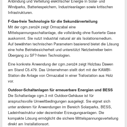
Anbindung und Verteilung elektrischer Energie in Solar- und
Windparks, Batteriespeichern, Industrieanlagen sowie kritischen
Infrastrukturen.
F-Gas-freie Technologie für die Sekundärverteilung
Mit der cgm.zero24 zeigt Ormazabal eine
Mittelspannungsschaltanlage, die vollständig ohne fluorierte Gase
auskommt. Sie nutzt industrial natural air als Isolationsmedium.
Auf bewährten technischen Parametern basierend bietet die Lösung
eine hohe Betriebssicherheit und unterstützt Netzbetreiber beim
Übergang zu SF?-freien Technologien.
Eine konkrete Anwendung der cgm.zero24 zeigt Holzbau Dawen
am Stand C5.479. Das Unternehmen stellt dort mit der KAMBI-
Station die Anlage von Ormazabal in einer Trafostation aus Holz
vor.
Outdoor-Schaltanlagen für erneuerbare Energien und BESS
Die Schaltanlage cgm.3 mit Outdoor-Gehäuse ist für
anspruchsvolle Umweltbedingungen ausgelegt. Sie eignet sich
unter anderem für Anwendungen im Bereich Solarparks, BESS,
Ladeinfrastruktur oder dezentraler Erzeugungsanlagen. Die
kompakte Lösung ermöglicht die sichere Mittelspannungsverteilung
direkt am Installationsort.