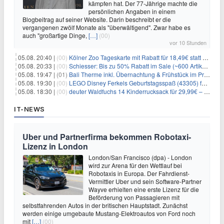
kämpfen hat. Der 77-Jährige machte die
persönlichen Angaben in einem
Blogbeitrag auf seiner Website. Darin beschreibt er die
vergangenen zwölf Monate als "überwältigend". Zwar habe es
auch "großartige Dinge,
[…]
(00)
vor 10 Stunden
05.08. 20:40 |
(00)
Kölner Zoo Tageskarte mit Rabatt für 18,49€ statt 29,50€ – einlösbar bis Dezember
05.08. 20:33 |
(00)
Schiesser: Bis zu 50% Rabatt im Sale (~600 Artikel zur Auswahl)
05.08. 19:47 |
(01)
Bali Therme inkl. Übernachtung & Frühstück im Premium Hotel (Bad Oeynhausen) ab 89€ p.P.
05.08. 19:30 |
(00)
LEGO Disney Ferkels Geburtstagsspaß (43305) für 29,10€
05.08. 18:30 |
(00)
deuter Waldfuchs 14 Kinderrucksack für 29,99€ – Amber-maple
IT-NEWS
Uber und Partnerfirma bekommen Robotaxi-
Lizenz in London
London/San Francisco (dpa) - London
wird zur Arena für den Wettlauf bei
Robotaxis in Europa. Der Fahrdienst-
Vermittler Uber und sein Software-Partner
Wayve erhielten eine erste Lizenz für die
Beförderung von Passagieren mit
selbstfahrenden Autos in der britischen Hauptstadt. Zunächst
werden einige umgebaute Mustang-Elektroautos von Ford noch
mit
[…]
(00)