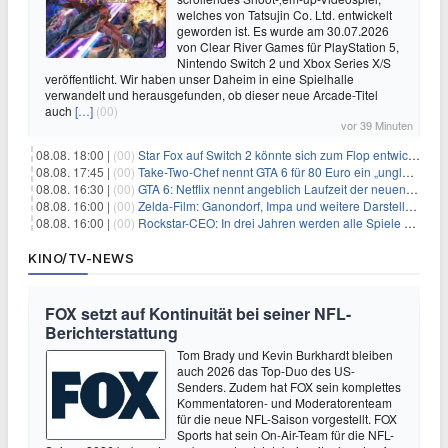
welches von Tatsujin Co. Ltd. entwickelt
geworden ist. Es wurde am 30.07.2026
von Clear River Games für PlayStation 5,
Nintendo Switch 2 und Xbox Series X/S
veröffentlicht. Wir haben unser Daheim in eine Spielhalle
verwandelt und herausgefunden, ob dieser neue Arcade-Titel
auch
[…]
(00)
vor 39 Minuten
08.08. 18:00 |
(00)
Star Fox auf Switch 2 könnte sich zum Flop entwickeln
08.08. 17:45 |
(00)
Take-Two-Chef nennt GTA 6 für 80 Euro ein „unglaubliches Schnäppchen“
08.08. 16:30 |
(00)
GTA 6: Netflix nennt angeblich Laufzeit der neuen Gameplay-Präsentation
08.08. 16:00 |
(00)
Zelda-Film: Ganondorf, Impa und weitere Darsteller sollen feststehen
08.08. 16:00 |
(00)
Rockstar-CEO: In drei Jahren werden alle Spiele gestreamt
KINO/TV-NEWS
FOX setzt auf Kontinuität bei seiner NFL-
Berichterstattung
Tom Brady und Kevin Burkhardt bleiben
auch 2026 das Top-Duo des US-
Senders. Zudem hat FOX sein komplettes
Kommentatoren- und Moderatorenteam
für die neue NFL-Saison vorgestellt. FOX
Sports hat sein On-Air-Team für die NFL-