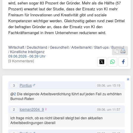
wird, sehen sogar 83 Prozent der Gründer. Mehr als die Hälfte (57
Prozent) erwartet laut der Studie, dass der Einsatz von KI mehr
Freiraum für Innovationen und Kreativität gibt und soziale
Kompetenzen wichtiger werden. Gleichzeitig geben rund zwei Drittel
der befragten Gründer an, dass der Einsatz von KI den
Fachkräftemangel in ihrem Unternehmen reduzieren wird.
Wirtschaft / Deutschland / Gesundheit / Arbeitsmarkt / Start-ups / Burnout
/ Künstliche Intelligenz
09.06.2026
·
06:39 Uhr
[3 Kommentare]
Pontius
3
09.06. um 15:19
@
2
Die steigende Arbeitsverdichtung führt auf jeden Fall zu erhöhten
Burnout-Raten
Iceman2004_9
2
09.06. um 11:57
ich frage mich, ob es nicht überall steigt bei den aktuellen
Arbeitsbedingungen überall