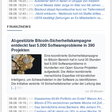
08.08. 18:25 |
(00)
Autofahrer fährt in Italien in Gruppe von Radlern
08.08. 18:24 |
(00)
Lionel Messis Vater Jorge im Alter von 68 Jahren gestorben
08.08. 15:37 |
(05)
Blackout stoppt Apnoetaucher kurz vor Tiefenrekord
08.08. 12:40 |
(00)
«Nicht erträumt»: Wellbrock holt mit Staffel drittes EM-Gold
08.08. 11:00 |
(00)
UEFA bestätigt Zahlungen an Ex-Mitarbeiterin von Infantino
FINANZNEWS
AI-gestützte Bitcoin-Sicherheitskampagne
entdeckt fast 5.000 Softwareprobleme in 390
Projekten
Eine koordinierte Sicherheitskampagne
im Bitcoin-Bereich hat in rund 30 Stunden
fast 5.000 Softwareprobleme in
Hunderten von Open-Source-Projekten
aufgedeckt. Die Aktion kombinierte
menschliche Expertise mit künstlicher
Intelligenz, um Schwachstellen in der Software zu identifizieren.
Die Initiative vereinte 16 Sicherheitsforscher unter der Leitung des
[…]
(00)
vor 29 Minuten
08.08. 20:00 |
(00)
Klassisches 60/40-Portfolio am Ende? Warum Anleger jetzt radikal umdenken müssen
08.08. 18:19 |
(00)
Bitcoin-ETFs verzeichnen perfekte Woche mit Zuflüssen auf 3-Monats-Hoch
08.08. 18:00 |
(00)
Das Vermächtnis eines Bankiers: Wie Johann Friedrich Städel sein Imperium unsterblich machte
08.08. 16:11 |
(00)
Cardano (ADA) steigt um 18% in einer Woche: Steht ein Kurs von $0,30 bevor?