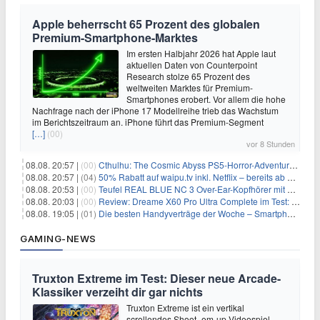
Apple beherrscht 65 Prozent des globalen
Premium-Smartphone-Marktes
Im ersten Halbjahr 2026 hat Apple laut
aktuellen Daten von Counterpoint
Research stolze 65 Prozent des
weltweiten Marktes für Premium-
Smartphones erobert. Vor allem die hohe
Nachfrage nach der iPhone 17 Modellreihe trieb das Wachstum
im Berichtszeitraum an. iPhone führt das Premium-Segment
[…]
(00)
vor 8 Stunden
08.08. 20:57 |
(00)
Cthulhu: The Cosmic Abyss PS5-Horror-Adventure für 27,99€
08.08. 20:57 |
(04)
50% Rabatt auf waipu.tv inkl. Netflix – bereits ab 9€/Monat (statt 17,99€)
08.08. 20:53 |
(00)
Teufel REAL BLUE NC 3 Over-Ear-Kopfhörer mit ANC für 149,99€
08.08. 20:03 |
(00)
Review: Dreame X60 Pro Ultra Complete im Test: 42.000 Pa, 100 °C Moppwäsche & erstaunlich viel Technik in nur 8,9 cm Höhe
08.08. 19:05 |
(01)
Die besten Handyverträge der Woche – Smartphone-Tarife & SIM-Only im Überblick
GAMING-NEWS
Truxton Extreme im Test: Dieser neue Arcade-
Klassiker verzeiht dir gar nichts
Truxton Extreme ist ein vertikal
scrollendes Shoot-‚em-up-Videospiel,