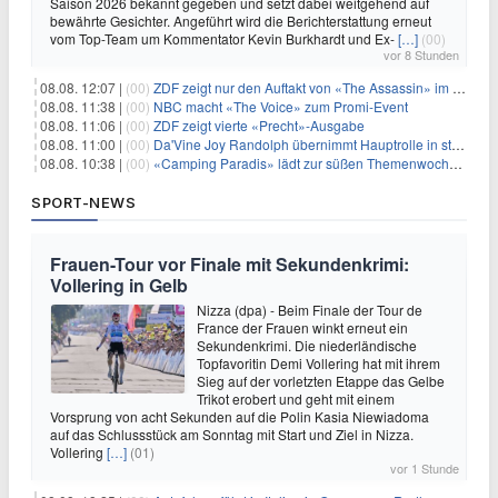
Saison 2026 bekannt gegeben und setzt dabei weitgehend auf
bewährte Gesichter. Angeführt wird die Berichterstattung erneut
vom Top-Team um Kommentator Kevin Burkhardt und Ex-
[…]
(00)
vor 8 Stunden
08.08. 12:07 |
(00)
ZDF zeigt nur den Auftakt von «The Assassin» im Fernsehen
08.08. 11:38 |
(00)
NBC macht «The Voice» zum Promi-Event
08.08. 11:06 |
(00)
ZDF zeigt vierte «Precht»-Ausgabe
08.08. 11:00 |
(00)
Da'Vine Joy Randolph übernimmt Hauptrolle in starbesetzter schwarzer Komödie
08.08. 10:38 |
(00)
«Camping Paradis» lädt zur süßen Themenwoche ein
SPORT-NEWS
Frauen-Tour vor Finale mit Sekundenkrimi:
Vollering in Gelb
Nizza (dpa) - Beim Finale der Tour de
France der Frauen winkt erneut ein
Sekundenkrimi. Die niederländische
Topfavoritin Demi Vollering hat mit ihrem
Sieg auf der vorletzten Etappe das Gelbe
Trikot erobert und geht mit einem
Vorsprung von acht Sekunden auf die Polin Kasia Niewiadoma
auf das Schlussstück am Sonntag mit Start und Ziel in Nizza.
Vollering
[…]
(01)
vor 1 Stunde