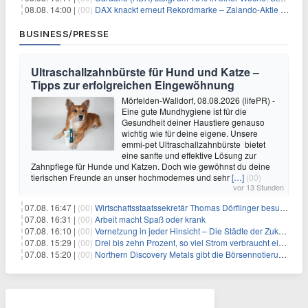
08.08. 14:00 |
(00)
DAX knackt erneut Rekordmarke – Zalando-Aktie crasht nach Quartalszahlen
BUSINESS/PRESSE
Ultraschallzahnbürste für Hund und Katze –
Tipps zur erfolgreichen Eingewöhnung
Mörfelden-Walldorf, 08.08.2026 (lifePR) -
Eine gute Mundhygiene ist für die
Gesundheit deiner Haustiere genauso
wichtig wie für deine eigene. Unsere
emmi-pet Ultraschallzahnbürste bietet
eine sanfte und effektive Lösung zur
Zahnpflege für Hunde und Katzen. Doch wie gewöhnst du deine
tierischen Freunde an unser hochmodernes und sehr
[…]
(00)
vor 13 Stunden
07.08. 16:47 |
(00)
Wirtschaftsstaatssekretär Thomas Dörflinger besucht Handwerksbetrieb im Kammerbezirk Freiburg
07.08. 16:31 |
(00)
Arbeit macht Spaß oder krank
07.08. 16:10 |
(00)
Vernetzung in jeder Hinsicht – Die Städte der Zukunft sind grün-blau
07.08. 15:29 |
(00)
Drei bis zehn Prozent, so viel Strom verbraucht ein Aufzug im Gebäude
07.08. 15:20 |
(00)
Northern Discovery Metals gibt die Börsennotierung an der Frankfurter Wertpapierbörse bekannt