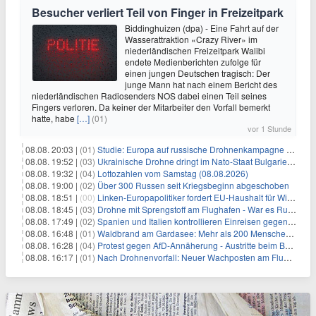
Besucher verliert Teil von Finger in Freizeitpark
Biddinghuizen (dpa) - Eine Fahrt auf der
Wasserattraktion «Crazy River» im
niederländischen Freizeitpark Walibi
endete Medienberichten zufolge für
einen jungen Deutschen tragisch: Der
junge Mann hat nach einem Bericht des
niederländischen Radiosenders NOS dabei einen Teil seines
Fingers verloren. Da keiner der Mitarbeiter den Vorfall bemerkt
hatte, habe
[…]
(01)
vor 1 Stunde
08.08. 20:03 |
(01)
Studie: Europa auf russische Drohnenkampagne unzureichend vorbereitet
08.08. 19:52 |
(03)
Ukrainische Drohne dringt im Nato-Staat Bulgarien ein
08.08. 19:32 |
(04)
Lottozahlen vom Samstag (08.08.2026)
08.08. 19:00 |
(02)
Über 300 Russen seit Kriegsbeginn abgeschoben
08.08. 18:51 |
(00)
Linken-Europapolitiker fordert EU-Haushalt für Wirtschaftsumbau
08.08. 18:45 |
(03)
Drohne mit Sprengstoff am Flughafen - War es Russland?
08.08. 17:49 |
(02)
Spanien und Italien kontrollieren Einreisen gegenseitig
08.08. 16:48 |
(01)
Waldbrand am Gardasee: Mehr als 200 Menschen evakuiert
08.08. 16:28 |
(04)
Protest gegen AfD-Annäherung - Austritte beim BSW Sachsen-Anhalt
08.08. 16:17 |
(01)
Nach Drohnenvorfall: Neuer Wachposten am Flughafen