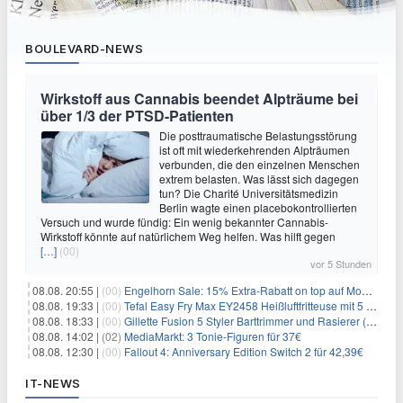
BOULEVARD-NEWS
Wirkstoff aus Cannabis beendet Alpträume bei
über 1/3 der PTSD-Patienten
Die posttraumatische Belastungsstörung
ist oft mit wiederkehrenden Alpträumen
verbunden, die den einzelnen Menschen
extrem belasten. Was lässt sich dagegen
tun? Die Charité Universitätsmedizin
Berlin wagte einen placebokontrollierten
Versuch und wurde fündig: Ein wenig bekannter Cannabis-
Wirkstoff könnte auf natürlichem Weg helfen. Was hilft gegen
[…]
(00)
vor 5 Stunden
08.08. 20:55 |
(00)
Engelhorn Sale: 15% Extra-Rabatt on top auf Mode- und Sport-Artikel
08.08. 19:33 |
(00)
Tefal Easy Fry Max EY2458 Heißluftfritteuse mit 5 Litern für 64,99€
08.08. 18:33 |
(00)
Gillette Fusion 5 Styler Barttrimmer und Rasierer (All in One) für 16€
08.08. 14:02 |
(02)
MediaMarkt: 3 Tonie-Figuren für 37€
08.08. 12:30 |
(00)
Fallout 4: Anniversary Edition Switch 2 für 42,39€
IT-NEWS