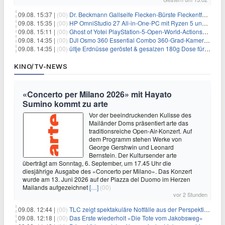
09.08. 15:37 |
(00)
Dr. Beckmann Gallseife Flecken-Bürste Fleckentferner 250 ml für 1,25€
09.08. 15:35 |
(00)
HP OmniStudio 27 All-in-One-PC mit Ryzen 5 und 1 TB SSD für 699€
09.08. 15:11 |
(00)
Ghost of Yotei PlayStation-5-Open-World-Actionspiel für 55,65€
09.08. 14:35 |
(00)
DJI Osmo 360 Essential Combo 360-Grad-Kamera für 375€
09.08. 14:35 |
(00)
ültje Erdnüsse geröstet & gesalzen 180g Dose für 1,52€ im Spar-Abo
KINO/TV-NEWS
«Concerto per Milano 2026» mit Hayato
Sumino kommt zu arte
Vor der beeindruckenden Kulisse des
Mailänder Doms präsentiert arte das
traditionsreiche Open-Air-Konzert. Auf
dem Programm stehen Werke von
George Gershwin und Leonard
Bernstein. Der Kultursender arte
überträgt am Sonntag, 6. September, um 17.45 Uhr die
diesjährige Ausgabe des «Concerto per Milano». Das Konzert
wurde am 13. Juni 2026 auf der Piazza del Duomo im Herzen
Mailands aufgezeichnet
[…]
(00)
vor 2 Stunden
09.08. 12:44 |
(00)
TLC zeigt spektakuläre Notfälle aus der Perspektive der Patienten
09.08. 12:18 |
(00)
Das Erste wiederholt «Die Tote vom Jakobsweg»