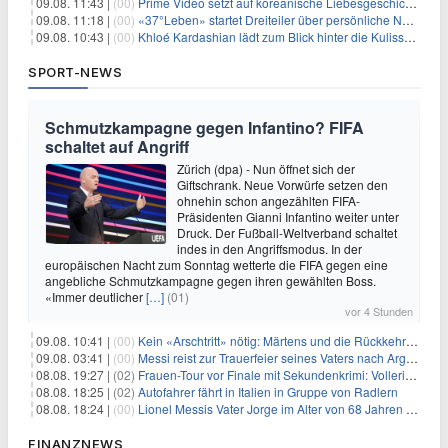
09.08. 11:43 |
(00)
Prime Video setzt auf koreanische Liebesgeschichte
09.08. 11:18 |
(00)
«37°Leben» startet Dreiteiler über persönliche Neuanfänge
09.08. 10:43 |
(00)
Khloé Kardashian lädt zum Blick hinter die Kulissen ihres Freundeskreises
SPORT-NEWS
Schmutzkampagne gegen Infantino? FIFA
schaltet auf Angriff
Zürich (dpa) - Nun öffnet sich der
Giftschrank. Neue Vorwürfe setzen den
ohnehin schon angezählten FIFA-
Präsidenten Gianni Infantino weiter unter
Druck. Der Fußball-Weltverband schaltet
indes in den Angriffsmodus. In der
europäischen Nacht zum Sonntag wetterte die FIFA gegen eine
angebliche Schmutzkampagne gegen ihren gewählten Boss.
«Immer deutlicher
[…]
(01)
vor 4 Stunden
09.08. 10:41 |
(00)
Kein «Arschtritt» nötig: Märtens und die Rückkehr nach Paris
09.08. 03:41 |
(00)
Messi reist zur Trauerfeier seines Vaters nach Argentinien
08.08. 19:27 |
(02)
Frauen-Tour vor Finale mit Sekundenkrimi: Vollering in Gelb
08.08. 18:25 |
(02)
Autofahrer fährt in Italien in Gruppe von Radlern
08.08. 18:24 |
(00)
Lionel Messis Vater Jorge im Alter von 68 Jahren gestorben
FINANZNEWS