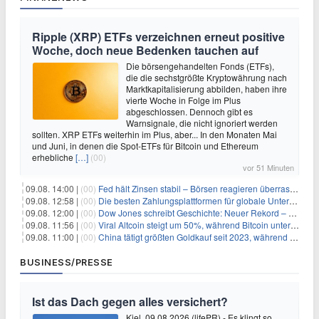
Ripple (XRP) ETFs verzeichnen erneut positive
Woche, doch neue Bedenken tauchen auf
Die börsengehandelten Fonds (ETFs),
die die sechstgrößte Kryptowährung nach
Marktkapitalisierung abbilden, haben ihre
vierte Woche in Folge im Plus
abgeschlossen. Dennoch gibt es
Warnsignale, die nicht ignoriert werden
sollten. XRP ETFs weiterhin im Plus, aber... In den Monaten Mai
und Juni, in denen die Spot-ETFs für Bitcoin und Ethereum
erhebliche
[…]
(00)
vor 51 Minuten
09.08. 14:00 |
(00)
Fed hält Zinsen stabil – Börsen reagieren überraschend volatil
09.08. 12:58 |
(00)
Die besten Zahlungsplattformen für globale Unternehmen im Jahr 2026
09.08. 12:00 |
(00)
Dow Jones schreibt Geschichte: Neuer Rekord – und Amazon knackt die nächste Billionen-Marke
09.08. 11:56 |
(00)
Viral Altcoin steigt um 50%, während Bitcoin unter $65.000 fällt
09.08. 11:00 |
(00)
China tätigt größten Goldkauf seit 2023, während Goldpreis um 8% steigt
BUSINESS/PRESSE
Ist das Dach gegen alles versichert?
Kiel, 09.08.2026 (lifePR) - Es klingt so