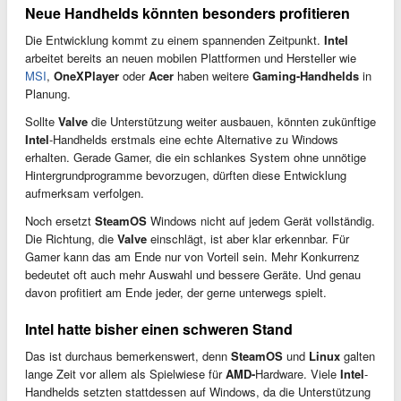
Neue Handhelds könnten besonders profitieren
Die Entwicklung kommt zu einem spannenden Zeitpunkt.
Intel
arbeitet bereits an neuen mobilen Plattformen und Hersteller wie
MSI
,
OneXPlayer
oder
Acer
haben weitere
Gaming-Handhelds
in
Planung.
Sollte
Valve
die Unterstützung weiter ausbauen, könnten zukünftige
Intel
-Handhelds erstmals eine echte Alternative zu Windows
erhalten. Gerade Gamer, die ein schlankes System ohne unnötige
Hintergrundprogramme bevorzugen, dürften diese Entwicklung
aufmerksam verfolgen.
Noch ersetzt
SteamOS
Windows nicht auf jedem Gerät vollständig.
Die Richtung, die
Valve
einschlägt, ist aber klar erkennbar. Für
Gamer kann das am Ende nur von Vorteil sein. Mehr Konkurrenz
bedeutet oft auch mehr Auswahl und bessere Geräte. Und genau
davon profitiert am Ende jeder, der gerne unterwegs spielt.
Intel hatte bisher einen schweren Stand
Das ist durchaus bemerkenswert, denn
SteamOS
und
Linux
galten
lange Zeit vor allem als Spielwiese für
AMD-
Hardware. Viele
Intel
-
Handhelds setzten stattdessen auf Windows, da die Unterstützung