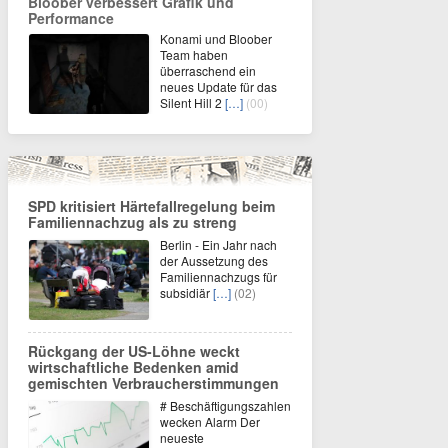
Bloober verbessert Grafik und
Performance
Konami und Bloober
Team haben
überraschend ein
neues Update für das
Silent Hill 2
[…]
(00)
SPD kritisiert Härtefallregelung beim
Familiennachzug als zu streng
Berlin - Ein Jahr nach
der Aussetzung des
Familiennachzugs für
subsidiär
[…]
(02)
Rückgang der US-Löhne weckt
wirtschaftliche Bedenken amid
gemischten Verbraucherstimmungen
# Beschäftigungszahlen
wecken Alarm Der
neueste