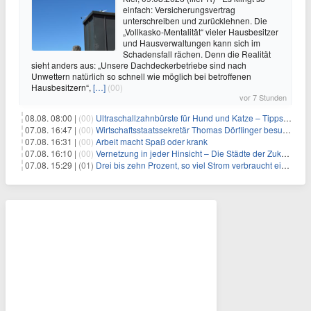
einfach: Versicherungsvertrag
unterschreiben und zurücklehnen. Die
„Vollkasko-Mentalität“ vieler Hausbesitzer
und Hausverwaltungen kann sich im
Schadensfall rächen. Denn die Realität
sieht anders aus: „Unsere Dachdeckerbetriebe sind nach
Unwettern natürlich so schnell wie möglich bei betroffenen
Hausbesitzern“,
[…]
(00)
vor 7 Stunden
08.08. 08:00 |
(00)
Ultraschallzahnbürste für Hund und Katze – Tipps zur erfolgreichen Eingewöhnung
07.08. 16:47 |
(00)
Wirtschaftsstaatssekretär Thomas Dörflinger besucht Handwerksbetrieb im Kammerbezirk Freiburg
07.08. 16:31 |
(00)
Arbeit macht Spaß oder krank
07.08. 16:10 |
(00)
Vernetzung in jeder Hinsicht – Die Städte der Zukunft sind grün-blau
07.08. 15:29 |
(01)
Drei bis zehn Prozent, so viel Strom verbraucht ein Aufzug im Gebäude