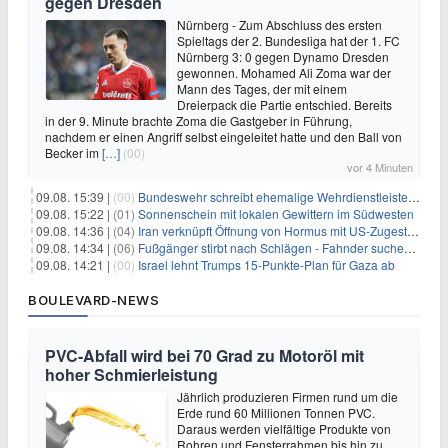
gegen Dresden
Nürnberg - Zum Abschluss des ersten
Spieltags der 2. Bundesliga hat der 1. FC
Nürnberg 3: 0 gegen Dynamo Dresden
gewonnen. Mohamed Ali Zoma war der
Mann des Tages, der mit einem
Dreierpack die Partie entschied. Bereits
in der 9. Minute brachte Zoma die Gastgeber in Führung,
nachdem er einen Angriff selbst eingeleitet hatte und den Ball von
Becker im
[…]
(00)
vor 4 Minuten
09.08. 15:39 |
(00)
Bundeswehr schreibt ehemalige Wehrdienstleistende an
09.08. 15:22 |
(01)
Sonnenschein mit lokalen Gewittern im Südwesten
09.08. 14:36 |
(04)
Iran verknüpft Öffnung von Hormus mit US-Zugeständnissen
09.08. 14:34 |
(06)
Fußgänger stirbt nach Schlägen - Fahnder suchen Autofahrer
09.08. 14:21 |
(00)
Israel lehnt Trumps 15-Punkte-Plan für Gaza ab
BOULEVARD-NEWS
PVC-Abfall wird bei 70 Grad zu Motoröl mit
hoher Schmierleistung
Jährlich produzieren Firmen rund um die
Erde rund 60 Millionen Tonnen PVC.
Daraus werden vielfältige Produkte von
Rohren und Fensterrahmen bis hin zu