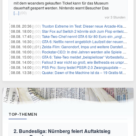
mit dem woanders gekauften Ticket kann für das Museum
dauerhaft gesperrt werden. Nintendo warnt Besucher Das
[…]
(00)
vor 3 Stunden
08.08. 20:36 |
(00)
Truxton Extreme im Test: Dieser neue Arcade-Klassiker verzeiht dir gar nichts
08.08. 18:00 |
(00)
Star Fox auf Switch 2 könnte sich zum Flop entwickeln
08.08. 17:45 |
(00)
Take-Two-Chef nennt GTA 6 für 80 Euro ein „unglaubliches Schnäppchen“
08.08. 16:30 |
(00)
GTA 6: Netflix nennt angeblich Laufzeit der neuen Gameplay-Präsentation
08.08. 16:00 |
(01)
Zelda-Film: Ganondorf, Impa und weitere Darsteller sollen feststehen
08.08. 16:00 |
(00)
Rockstar-CEO: In drei Jahren werden alle Spiele gestreamt
08.08. 15:00 |
(00)
GTA 6: Take-Two meldet „beispiellose“ Vorbestellungen – und nennt sie im selben Atemzug unkalkulierbar
08.08. 14:00 |
(00)
Fallout 3 war nicht so groß, wie Bethesda es ursprünglich wollte
08.08. 14:00 |
(00)
PS5 Pro: Sony testet PSSR-2.0 Zwangsupdate – und das ist gut so
08.08. 13:38 |
(00)
Quake: Dawn of the Machine ist da – 19 Gratis-Maps von MachineGames zum 30. Jubiläum
TOP-THEMEN
2. Bundesliga: Nürnberg feiert Auftaktsieg