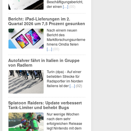
Beschäftigungsbericht,
der einen
[…]
(00)
Bericht: iPad-Lieferungen im 2.
Quartal 2026 um 7,5 Prozent gesunken
Nach einem neuen
Bericht des
Marktforschungsunterne
hmens Omdia fielen
[…]
(00)
Autofahrer fährt in Italien in Gruppe
von Radlern
Turin (dpa) - Auf einer
beliebten Strecke für
Radsportler im Norden
Italiens ist der
[…]
(02)
Splatoon Raiders: Update verbessert
Tank-Limiter und behebt Bugs
Nur wenige Wochen
nach dem sehr
erfolgreichen Release
legt Nintendo mit dem