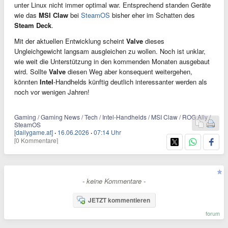
unter Linux nicht immer optimal war. Entsprechend standen Geräte
wie das
MSI Claw
bei
SteamOS
bisher eher im Schatten des
Steam Deck
.
Mit der aktuellen Entwicklung scheint
Valve
dieses
Ungleichgewicht langsam ausgleichen zu wollen. Noch ist unklar,
wie weit die Unterstützung in den kommenden Monaten ausgebaut
wird. Sollte
Valve
diesen Weg aber konsequent weitergehen,
könnten
Intel
-Handhelds künftig deutlich interessanter werden als
noch vor wenigen Jahren!
Gaming / Gaming News / Tech / Intel-Handhelds / MSI Claw / ROG Ally /
SteamOS
[dailygame.at]
·
16.06.2026
·
07:14 Uhr
[0 Kommentare]
- keine Kommentare -
JETZT kommentieren
forum