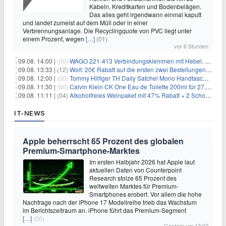
Kabeln, Kreditkarten und Bodenbelägen.
Das alles geht irgendwann einmal kaputt
und landet zumeist auf dem Müll oder in einer
Verbrennungsanlage. Die Recyclingquote von PVC liegt unter
einem Prozent, wegen
[…]
(01)
vor 6 Stunden
09.08. 14:00 |
(00)
WAGO 221-413 Verbindungsklemmen mit Hebel, 50 Stück für 14,99€
09.08. 13:33 |
(12)
Wolt: 20€ Rabatt auf die ersten zwei Bestellungen für Neukunden
09.08. 12:00 |
(00)
Tommy Hilfiger TH Daily Satchel Mono Handtasche für 73,97€
09.08. 11:30 |
(00)
Calvin Klein CK One Eau de Toilette 200ml für 27,99€
09.08. 11:11 |
(04)
Alkoholfreies Weinpaket mit 47% Rabatt + 2 Schott Zwiesel Gläser GRATIS für 29,99€
IT-NEWS
Apple beherrscht 65 Prozent des globalen
Premium-Smartphone-Marktes
Im ersten Halbjahr 2026 hat Apple laut
aktuellen Daten von Counterpoint
Research stolze 65 Prozent des
weltweiten Marktes für Premium-
Smartphones erobert. Vor allem die hohe
Nachfrage nach der iPhone 17 Modellreihe trieb das Wachstum
im Berichtszeitraum an. iPhone führt das Premium-Segment
[…]
(00)
Gestern um 13:02