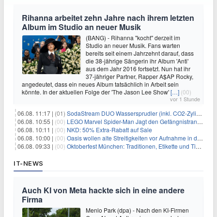
Rihanna arbeitet zehn Jahre nach ihrem letzten
Album im Studio an neuer Musik
(BANG) - Rihanna "kocht" derzeit im
Studio an neuer Musik. Fans warten
bereits seit einem Jahrzehnt darauf, dass
die 38-jährige Sängerin ihr Album 'Anti'
aus dem Jahr 2016 fortsetzt. Nun hat ihr
37-jähriger Partner, Rapper A$AP Rocky,
angedeutet, dass ein neues Album tatsächlich in Arbeit sein
könnte. In der aktuellen Folge der 'The Jason Lee Show'
[…]
(00)
vor 1 Stunde
06.08. 11:17 |
(01)
SodaStream DUO Wassersprudler (inkl. CO2-Zylinder) für 94€
06.08. 10:55 |
(00)
LEGO Marvel Spider-Man Jagt den Gefängnistransporter (76349) für 32,99€
06.08. 10:11 |
(00)
NKD: 50% Extra-Rabatt auf Sale
06.08. 10:00 |
(00)
Oasis wollen alte Streitigkeiten vor Aufnahme in die Rock and Roll Hall of Fame begraben
06.08. 09:33 |
(00)
Oktoberfest München: Traditionen, Etikette und Tipps für Gäste aus dem In- und Ausland
IT-NEWS
Auch KI von Meta hackte sich in eine andere
Firma
Menlo Park (dpa) - Nach den KI-Firmen