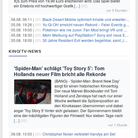
X|S zum Preis von 19,99 Euro erscheinen wird. Das Spiel bietet
ein Erlebnis mit hochwertiger Grafik
[…]
(00)
vor 5 Stunden
06.08. 06:11 |
(00)
Black Desert Mobile optimiert Inhalte und erweitert Treasure Access
05.08. 19:26 |
(00)
Yu‑Gi‑Oh! erreicht neuen Rekord – Feier‑Events gestartet
05.08. 19:00 |
(00)
Pokémon wie nie zuvor: Fan-Mod bringt VR und Ego-Perspektive nach Kanto
05.08. 18:30 |
(00)
Mehr Werbung auf PlayStation? Sony soll neue Einnahmequellen prüfen
05.08. 18:00 |
(00)
30 Jahre Resident Evil werden begehbar, samt „lebensgroßem Leon“
KINO/TV-NEWS
'Spider-Man' schlägt 'Toy Story 5': Tom
Hollands neuer Film bricht alle Rekorde
(BANG) - 'Spider-Man: Brand New Day'
sorgt für einen historischen Kinoerfolg.
Der neue Marvel-Blockbuster mit Tom
Holland und Zendaya hat nach nur einer
Woche weltweit die Spitzenposition an
den Kinokassen übernommen und dabei
sogar 'Toy Story 5' hinter sich gelassen. Der Spinnenmann bleibt
eine der mächtigsten Figuren der Filmwelt: Nur sieben Tage nach
[…]
(00)
vor 1 Stunde
06.08. 10:00 |
(00)
Christopher Nolan verbietet Handys am Set