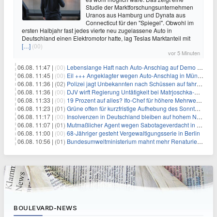
Studie der Marktforschungsunternehmen
Uranos aus Hamburg und Dynata aus
Connecticut für den "Spiegel". Obwohl im
ersten Halbjahr fast jedes vierte neu zugelassene Auto in
Deutschland einen Elektromotor hatte, lag Teslas Marktanteil mit
[…]
(00)
vor 5 Minuten
06.08. 11:47 |
(00)
Lebenslange Haft nach Auto-Anschlag auf Demo in München
06.08. 11:45 |
(00)
Eil +++ Angeklagter wegen Auto-Anschlag in München zu lebenslanger Haft verurteilt
06.08. 11:36 |
(02)
Polizei jagt Unbekannten nach Schüssen auf fahrendes Auto
06.08. 11:36 |
(00)
DJV wirft Regierung Untätigkeit bei Matrjoschka-Kampagne vor
06.08. 11:33 |
(00)
19 Prozent auf alles? Ifo-Chef für höhere Mehrwertsteuer
06.08. 11:23 |
(01)
Grüne offen für kurzfristige Aufhebung des Sonntagsfahrverbots
06.08. 11:17 |
(00)
Insolvenzen in Deutschland bleiben auf hohem Niveau
06.08. 11:07 |
(01)
Mutmaßlicher Agent wegen Sabotageverdacht in Thüringen festgenommen
06.08. 11:00 |
(00)
68-Jähriger gesteht Vergewaltigungsserie in Berlin
06.08. 10:56 |
(01)
Bundesumweltministerium mahnt mehr Renaturierung an
BOULEVARD-NEWS