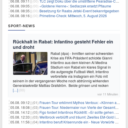
06.08. 09:11 |
(00)
TLC zeigt Doku über die umstrittene Pearadise-Community
06.08. 09:05 |
(00)
«Goldene Henne»: Sedlaczek ersetzt Pflaume
06.08. 08:35 |
(00)
Besetzung für Raabs Jetski-Event bekanntgegeben
06.08. 08:16 |
(00)
Primetime-Check: Mittwoch, 5. August 2026
SPORT-NEWS
Rückhalt in Rabat: Infantino gesteht Fehler ein
und droht
Rabat (dpa) - Inmitten seiner schwersten
Krise als FIFA-Präsident schickte Gianni
Infantino aus dem kleinen Al Medina
Stadium von Rabat ein klares Signal in
die aufgeregte Fußball-Welt. Infantino
verbreitete via Instagram ein Foto mit
seinem in der vergangenen Woche noch abtrünnig wirkenden
Generalsekretär Mattias Grafström. Beide grinsen und recken
[…]
(00)
vor 11 Minuten
06.08. 09:12 |
(01)
Frauen-Tour erklimmt Mythos Ventoux: «Können alles schaffen»
05.08. 18:08 |
(03)
Frauen-Tour: Niedermaier nun Vierte der Gesamtwertung
05.08. 14:12 |
(05)
Figo fordert Infantinos Rücktritt: «Er sollte gehen. Jetzt»
05.08. 12:33 |
(03)
Wellbrock verblüfft und träumt: Zweites EM-Gold in Paris
05.08. 11:56 |
(04)
Infantino beruft Krisenrunde ein - Neue Vorwürfe gegen FIFA