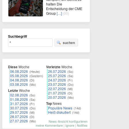
halten Die
Entscheidung der CME
Group
[…]
(00)
Suchbegriff
suchen
Diese
Woche
Vorletzte
Woche
06.08.2026
26.07.2026
(Heute)
(So)
05.08.2026
25.07.2026
(Gestern)
(Sa)
04.08.2026
24.07.2026
(Di)
(Fr)
03.08.2026
23.07.2026
(Mo)
(Do)
22.07.2026
(Mi)
Letzte
Woche
21.07.2026
(Di)
02.08.2026
(So)
20.07.2026
(Mo)
01.08.2026
(Sa)
Top
News
31.07.2026
(Fr)
30.07.2026
Populäre News
(Do)
(14d)
29.07.2026
Heiß diskutiert
(Mi)
(14d)
28.07.2026
(Di)
27.07.2026
(Mo)
News-Ansicht konfigurieren
meine Kommentare
|
Ignore
|
Notifies