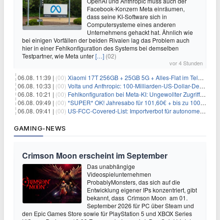
OpenAI und Anthropic muss auch der
Facebook-Konzern Meta einräumen,
dass seine KI-Software sich in
Computersysteme eines anderen
Unternehmens gehackt hat. Ähnlich wie
bei einigen Vorfällen der beiden Rivalen lag das Problem auch
hier in einer Fehlkonfiguration des Systems bei demselben
Testpartner, wie Meta unter
[…]
(02)
vor 4 Stunden
06.08. 11:39 |
(00)
Xiaomi 17T 256GB + 25GB 5G + Alles-Flat im Telekom-Netz für 9,99€/Monat
06.08. 10:33 |
(00)
Volta und Anthropic: 100-Milliarden-US-Dollar-Deal für KI-Rechenleistung
06.08. 10:21 |
(00)
Fehlkonfiguration bei Meta-KI: Ungewollter Zugriff auf fremde Systeme
06.08. 09:49 |
(00)
*SUPER* OK! Jahresabo für 101,60€ + bis zu 100€ Prämie
06.08. 09:41 |
(00)
US-FCC-Covered-List: Importverbot für autonome Roboter ab Juli 2026
GAMING-NEWS
Crimson Moon erscheint im September
Das unabhängige
Videospielunternehmen
ProbablyMonsters, das sich auf die
Entwicklung eigener IPs konzentriert, gibt
bekannt, dass Crimson Moon am 01.
September 2026 für PC über Steam und
den Epic Games Store sowie für PlayStation 5 und XBOX Series