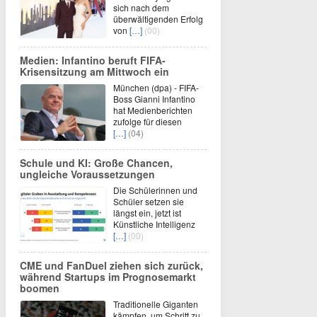
sich nach dem
überwältigenden Erfolg
von
[…]
(00)
Medien: Infantino beruft FIFA-
Krisensitzung am Mittwoch ein
München (dpa) - FIFA-
Boss Gianni Infantino
hat Medienberichten
zufolge für diesen
[…]
(04)
Schule und KI: Große Chancen,
ungleiche Voraussetzungen
Die Schülerinnen und
Schüler setzen sie
längst ein, jetzt ist
Künstliche Intelligenz
[…]
(00)
CME und FanDuel ziehen sich zurück,
während Startups im Prognosemarkt
boomen
Traditionelle Giganten
kämpfen, um Schritt zu