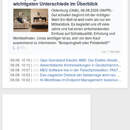
wichtigsten Unterschiede im Überblick
Oldenburg (Oldb), 06.08.2026 (lifePR) -
Gut schlafen beginnt mit der richtigen
Wahl Ein Bett ist weit mehr als nur ein
Möbelstück. Es begleitet uns oft viele
Jahre und hat einen entscheidenden
Einfluss auf Schlafqualität, Erholung und
Wohlbefinden. Umso wichtiger ist es, sich vor dem Kauf
ausreichend zu informieren. "Boxspringbett oder Polsterbett?"
[…]
(00)
vor 1 Stunde
06.08. 10:19 |
(00)
Opel Grandland Electric AWD: Der Elektro-Allradler als zugkräftiges Wohnwagen-Gespann
06.08. 10:12 |
(00)
Adventistische Kirchenleitungen in Deutschland bekräftigen ihre „Stellungnahme zur gesellschaftlichen Situation“
06.08. 10:07 |
(00)
MES-Software live in der Fleischproduktion: FASTEC 4 PRO steigert OEE und spart bei Goldschmaus zwei Schichten pro Woche
06.08. 10:03 |
(00)
Das magische Dreieck der Geldanlage wird neu definiert
06.08. 10:02 |
(00)
KI-Workflows im Endpoint Management: baramundi erweitert die Management Suite um MCP-Server und n8n-Integration