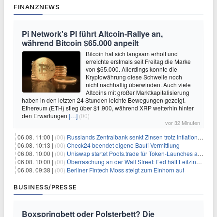
FINANZNEWS
Pi Network's PI führt Altcoin-Rallye an,
während Bitcoin $65.000 anpeilt
Bitcoin hat sich langsam erholt und
erreichte erstmals seit Freitag die Marke
von $65.000. Allerdings konnte die
Kryptowährung diese Schwelle noch
nicht nachhaltig überwinden. Auch viele
Altcoins mit großer Marktkapitalisierung
haben in den letzten 24 Stunden leichte Bewegungen gezeigt.
Ethereum (ETH) stieg über $1.900, während XRP weiterhin hinter
den Erwartungen
[…]
(00)
vor 32 Minuten
06.08. 11:00 |
(00)
Russlands Zentralbank senkt Zinsen trotz Inflations-Schock – ein riskantes Spiel
06.08. 10:13 |
(00)
Check24 beendet eigene Baufi-Vermittlung
06.08. 10:00 |
(00)
Uniswap startet Pools.trade für Token-Launches auf Robinhood Chain
06.08. 10:00 |
(00)
Überraschung an der Wall Street: Fed hält Leitzins fest – aber Warsh sendet klares Signal
06.08. 09:38 |
(00)
Berliner Fintech Moss steigt zum Einhorn auf
BUSINESS/PRESSE
Boxspringbett oder Polsterbett? Die