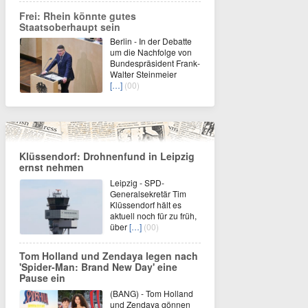
Frei: Rhein könnte gutes
Staatsoberhaupt sein
Berlin - In der Debatte
um die Nachfolge von
Bundespräsident Frank-
Walter Steinmeier
[…]
(00)
Klüssendorf: Drohnenfund in Leipzig
ernst nehmen
Leipzig - SPD-
Generalsekretär Tim
Klüssendorf hält es
aktuell noch für zu früh,
über
[…]
(00)
Tom Holland und Zendaya legen nach
'Spider-Man: Brand New Day' eine
Pause ein
(BANG) - Tom Holland
und Zendaya gönnen