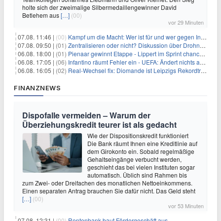
holte sich der zweimalige Silbermedaillengewinner David
Betlehem aus
[…]
(00)
vor 29 Minuten
07.08. 11:46 |
(00)
Kampf um die Macht: Wer ist für und wer gegen Infantino?
07.08. 09:50 |
(01)
Zentralisieren oder nicht? Diskussion über Drohnenabwehr
06.08. 18:00 |
(01)
Pienaar gewinnt Etappe - Lippert im Sprint chancenlos
06.08. 17:05 |
(06)
Infantino räumt Fehler ein - UEFA: Ändert nichts an Boykott
06.08. 16:05 |
(02)
Real-Wechsel fix: Diomande ist Leipzigs Rekordtransfer
FINANZNEWS
Dispofalle vermeiden – Warum der
Überziehungskredit teurer ist als gedacht
Wie der Dispositionskredit funktioniert
Die Bank räumt Ihnen eine Kreditlinie auf
dem Girokonto ein. Sobald regelmäßige
Gehaltseingänge verbucht werden,
geschieht das bei vielen Instituten sogar
automatisch. Üblich sind Rahmen bis
zum Zwei- oder Dreifachen des monatlichen Nettoeinkommens.
Einen separaten Antrag brauchen Sie dafür nicht. Das Geld steht
[…]
(00)
vor 53 Minuten
07.08. 12:31 |
(00)
Rentenbank baut Fördergeschäft aus