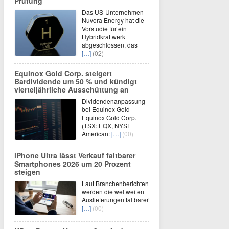
Prüfung
Das US-Unternehmen
Nuvora Energy hat die
Vorstudie für ein
Hybridkraftwerk
abgeschlossen, das
[…]
(02)
Equinox Gold Corp. steigert
Bardividende um 50 % und kündigt
vierteljährliche Ausschüttung an
Dividendenanpassung
bei Equinox Gold
Equinox Gold Corp.
(TSX: EQX, NYSE
American:
[…]
(00)
iPhone Ultra lässt Verkauf faltbarer
Smartphones 2026 um 20 Prozent
steigen
Laut Branchenberichten
werden die weltweiten
Auslieferungen faltbarer
[…]
(00)