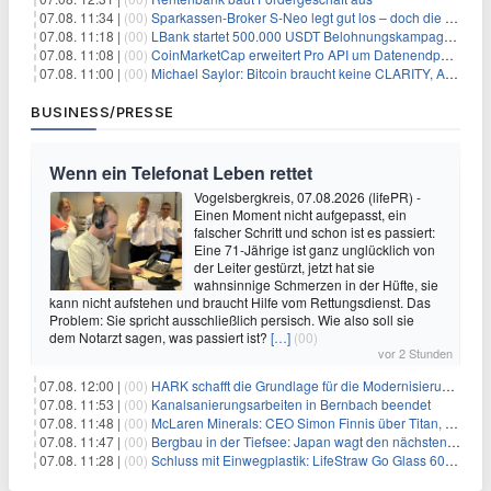
07.08. 11:34 |
(00)
Sparkassen-Broker S-Neo legt gut los – doch die Schwachstellen bleiben
07.08. 11:18 |
(00)
LBank startet 500.000 USDT Belohnungskampagne mit Pudgy Penguins
07.08. 11:08 |
(00)
CoinMarketCap erweitert Pro API um Datenendpunkte für reale Vermögenswerte
07.08. 11:00 |
(00)
Michael Saylor: Bitcoin braucht keine CLARITY, Amerika schon
BUSINESS/PRESSE
Wenn ein Telefonat Leben rettet
Vogelsbergkreis, 07.08.2026 (lifePR) -
Einen Moment nicht aufgepasst, ein
falscher Schritt und schon ist es passiert:
Eine 71-Jährige ist ganz unglücklich von
der Leiter gestürzt, jetzt hat sie
wahnsinnige Schmerzen in der Hüfte, sie
kann nicht aufstehen und braucht Hilfe vom Rettungsdienst. Das
Problem: Sie spricht ausschließlich persisch. Wie also soll sie
dem Notarzt sagen, was passiert ist?
[…]
(00)
vor 2 Stunden
07.08. 12:00 |
(00)
HARK schafft die Grundlage für die Modernisierung seiner IBM i-Anwendungen
07.08. 11:53 |
(00)
Kanalsanierungsarbeiten in Bernbach beendet
07.08. 11:48 |
(00)
McLaren Minerals: CEO Simon Finnis über Titan, Zirkon und Seltene Erden
07.08. 11:47 |
(00)
Bergbau in der Tiefsee: Japan wagt den nächsten Schritt
07.08. 11:28 |
(00)
Schluss mit Einwegplastik: LifeStraw Go Glass 600ml bringt gefiltertes Trinkwasser aus der Glasflasche