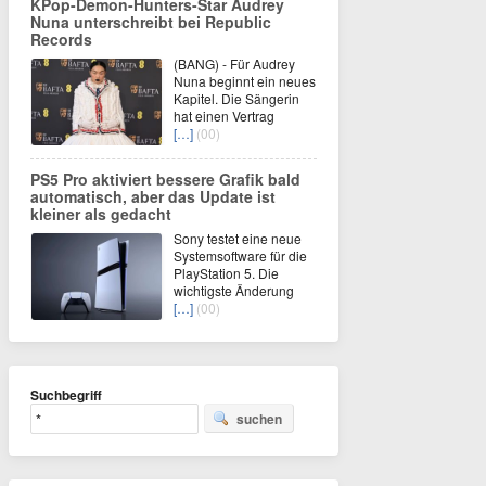
KPop-Demon-Hunters-Star Audrey
Nuna unterschreibt bei Republic
Records
(BANG) - Für Audrey
Nuna beginnt ein neues
Kapitel. Die Sängerin
hat einen Vertrag
[…]
(00)
PS5 Pro aktiviert bessere Grafik bald
automatisch, aber das Update ist
kleiner als gedacht
Sony testet eine neue
Systemsoftware für die
PlayStation 5. Die
wichtigste Änderung
[…]
(00)
Suchbegriff
suchen