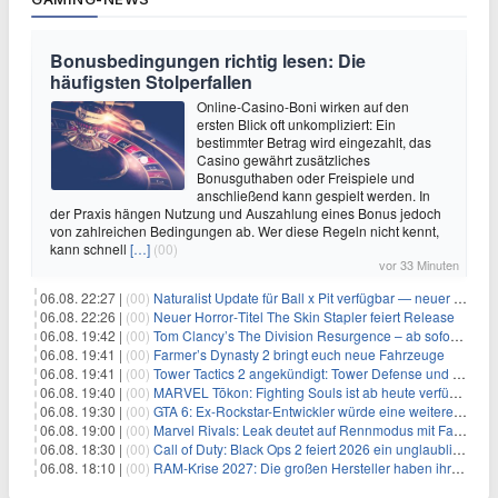
Bonusbedingungen richtig lesen: Die
häufigsten Stolperfallen
Online-Casino-Boni wirken auf den
ersten Blick oft unkompliziert: Ein
bestimmter Betrag wird eingezahlt, das
Casino gewährt zusätzliches
Bonusguthaben oder Freispiele und
anschließend kann gespielt werden. In
der Praxis hängen Nutzung und Auszahlung eines Bonus jedoch
von zahlreichen Bedingungen ab. Wer diese Regeln nicht kennt,
kann schnell
[…]
(00)
vor 33 Minuten
06.08. 22:27 |
(00)
Naturalist Update für Ball x Pit verfügbar — neuer Content auf allen Plattformen
06.08. 22:26 |
(00)
Neuer Horror‑Titel The Skin Stapler feiert Release
06.08. 19:42 |
(00)
Tom Clancy’s The Division Resurgence – ab sofort für euch verfügbar
06.08. 19:41 |
(00)
Farmer’s Dynasty 2 bringt euch neue Fahrzeuge
06.08. 19:41 |
(00)
Tower Tactics 2 angekündigt: Tower Defense und Deckbuilding Kombo kehrt zurück
06.08. 19:40 |
(00)
MARVEL Tōkon: Fighting Souls ist ab heute verfügbar
06.08. 19:30 |
(00)
GTA 6: Ex-Rockstar-Entwickler würde eine weitere Verschiebung nicht überraschen
06.08. 19:00 |
(00)
Marvel Rivals: Leak deutet auf Rennmodus mit Fahrzeugen hin
06.08. 18:30 |
(00)
Call of Duty: Black Ops 2 feiert 2026 ein unglaubliches Comeback
06.08. 18:10 |
(00)
RAM-Krise 2027: Die großen Hersteller haben ihre Produktion offenbar schon verkauft