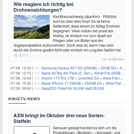
Wie reagiere ich richtig bei
Drohnensichtungen?
Kiel/Braunschweig (dpa/tmn) - Plötzlich
surrt es über dem Kopf: Es ist keine
Seltenheit, dass einem im Alltag Drohnen
begegnen. Viele nutzen sie privat als
Hobby, ob einfach nur zum Spaß am
Fliegen oder um Bilder aus der
Vogelperspektive aufzunehmen. Doch was ist, wenn man sich
durch die Drohne gestört fühlt oder einfach ein ungutes Gefühl hat
-
[…]
(00)
vor 19 Minuten
07.08. 12:30 |
(00)
Samsung Galaxy A57 5G (256GB) + 50GB 5G + Alles-Flat im Vodafone-Netz für 19,99€/Monat – eff. 2,36€/Monat
07.08. 12:15 |
(00)
Apple AirTag 4er Pack (2. Gen.), Allnet Flat 20GB 5G im Telekom-Netz für 14,99€/Monat – eff. 2,07€/Monat
07.08. 10:45 |
(00)
Xiaomi 17T Pro 1TB + Unlimited 5G + Alles-Flat im o2 Netz für 29,99€/Monat – eff. 1,15€/Monat
07.08. 10:30 |
(00)
Apple iPhone 17 256GB + 250GB 5G + Alles-Flat im Telekom-Netz für 34€/Monat – eff. 6,29€/Monat
07.08. 09:40 |
(00)
GaiaZOO Ticket für 24,50€ statt 28,50€
KINO/TV-NEWS
AXN bringt im Oktober drei neue Serien-
Staffeln
Genauer gesagt handelt es sich um die
Produktionen «Bookish», «Accused» und