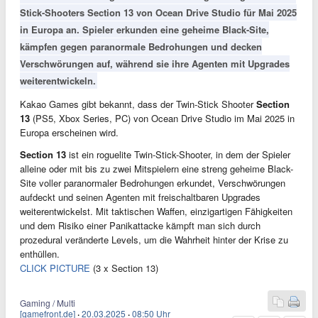
Stick-Shooters Section 13 von Ocean Drive Studio für Mai 2025
in Europa an. Spieler erkunden eine geheime Black-Site,
kämpfen gegen paranormale Bedrohungen und decken
Verschwörungen auf, während sie ihre Agenten mit Upgrades
weiterentwickeln.
Kakao Games gibt bekannt, dass der Twin-Stick Shooter
Section
13
(PS5, Xbox Series, PC) von Ocean Drive Studio im Mai 2025 in
Europa erscheinen wird.
Section 13
ist ein roguelite Twin-Stick-Shooter, in dem der Spieler
alleine oder mit bis zu zwei Mitspielern eine streng geheime Black-
Site voller paranormaler Bedrohungen erkundet, Verschwörungen
aufdeckt und seinen Agenten mit freischaltbaren Upgrades
weiterentwickelst. Mit taktischen Waffen, einzigartigen Fähigkeiten
und dem Risiko einer Panikattacke kämpft man sich durch
prozedural veränderte Levels, um die Wahrheit hinter der Krise zu
enthüllen.
CLICK PICTURE
(3 x Section 13)
Gaming / Multi
[gamefront.de]
·
20.03.2025
·
08:50 Uhr