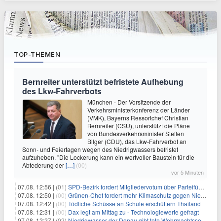
TOP-THEMEN
Bernreiter unterstützt befristete Aufhebung
des Lkw-Fahrverbots
München - Der Vorsitzende der
Verkehrsministerkonferenz der Länder
(VMK), Bayerns Ressortchef Christian
Bernreiter (CSU), unterstützt die Pläne
von Bundesverkehrsminister Steffen
Bilger (CDU), das Lkw-Fahrverbot an
Sonn- und Feiertagen wegen des Niedrigwassers befristet
aufzuheben. "Die Lockerung kann ein wertvoller Baustein für die
Abfederung der
[…]
(00)
vor 5 Minuten
07.08. 12:56 |
(01)
SPD-Bezirk fordert Mitgliedervotum über Parteiführung
07.08. 12:50 |
(00)
Grünen-Chef fordert mehr Klimaschutz gegen Niedrigwasser
07.08. 12:42 |
(00)
Tödliche Schüsse an Schule erschüttern Thailand
07.08. 12:31 |
(00)
Dax legt am Mittag zu - Technologiewerte gefragt
07.08. 12:27 |
(02)
Niedrigwasser der Donau gibt tote Wehrmachtssoldaten frei