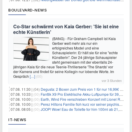
BOULEVARD-NEWS
Co-Star schwärmt von Kaia Gerber: 'Sie ist eine
echte Künstlerin'
(BANG) - Für Graham Campbell ist Kaia
Gerber weit mehr als nur ein
erfolgreiches Model und eine
Schauspielerin: Er hält sie für eine "echte
Künstlerin". Der 24-jährige Schauspieler
steht gemeinsam mit der ebenfalls 24-
jährigen Kaia für die neue Teenie-Thrillerserie 'The Shards' vor
der Kamera und findet für seine Kollegin nur lobende Worte. Im
Gespräch
[…]
(00)
vor 3 Stunden
07.08. 11:30 |
(04)
Degusta: 2 Boxen zum Preis von 1 für nur 16,99€ inkl. Versand
07.08. 10:33 |
(00)
Fanttik X9 Pro Elektrische Akku-Luftpumpe für 39,99€
07.08. 10:00 |
(00)
Earth, Wind Fire verschieben Konzert mit Lionel Richie nach medizinischem Notfall
07.08. 10:00 |
(00)
Perez Hiltons Familie floh kurz vor seiner psychischen Krise aus dem Haus
07.08. 08:05 |
(00)
JOOP! Wow! Eau de Toilette for him 100ml ab 21,84€ im Sparabo
IT-NEWS