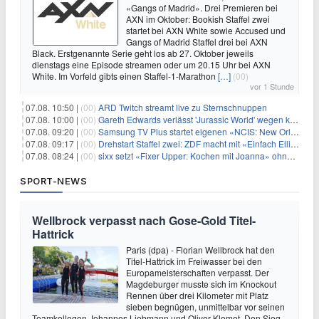
«Gangs of Madrid». Drei Premieren bei
AXN im Oktober: Bookish Staffel zwei
startet bei AXN White sowie Accused und
Gangs of Madrid Staffel drei bei AXN
Black. Erstgenannte Serie geht los ab 27. Oktober jeweils
dienstags eine Episode streamen oder um 20.15 Uhr bei AXN
White. Im Vorfeld gibts einen Staffel-1-Marathon
[…]
(00)
vor 1 Stunde
07.08. 10:50 |
(00)
ARD Twitch streamt live zu Sternschnuppen
07.08. 10:00 |
(00)
Gareth Edwards verlässt 'Jurassic World' wegen kreativer Differenzen
07.08. 09:20 |
(00)
Samsung TV Plus startet eigenen «NCIS: New Orleans»-Sender
07.08. 09:17 |
(00)
Drehstart Staffel zwei: ZDF macht mit «Einfach Elli» weiter
07.08. 08:24 |
(00)
sixx setzt «Fixer Upper: Kochen mit Joanna» ohne Pause fort
SPORT-NEWS
Wellbrock verpasst nach Gose-Gold Titel-
Hattrick
Paris (dpa) - Florian Wellbrock hat den
Titel-Hattrick im Freiwasser bei den
Europameisterschaften verpasst. Der
Magdeburger musste sich im Knockout
Rennen über drei Kilometer mit Platz
sieben begnügen, unmittelbar vor seinen
Teamkollegen Johannes Liebmann und Oliver Klemet. Den Sieg