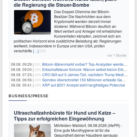
die Regierung die Steuer-Bombe
Das Doppel-Dilemma der Bitcoin-
Besitzer Die Nachrichten aus dem
Kryptomarkt werden derzeit immer
düsterer. Während Bitcoin deutlich an
Wert verliert und Anleger mit erheblichen
Kursverlisten kämpfen, zeichnet sich am
politischen Horizont eine zusätzliche Belastung ab: Regierungen
weltweit, insbesondere in Europa und den USA, prüfen
verschärfte
[…]
(00)
vor 1 Stunde
08.08. 09:29 |
(00)
Bitcoin-Bärenmarkt vorbei? Top-Analysten werden optimistisch, aber die Geschichte sagt etwas anderes
08.08. 09:00 |
(00)
Erbschaftsteuer-Schock: Warum selbst kleine Erbschaften den Fiskus Millionen kosten
08.08. 07:23 |
(00)
CRO fällt auf 3-Jahres-Tief, nachdem Trump Media zwei große Crypto.com-Deals storniert
08.08. 06:56 |
(00)
Spindex überschreitet 150 Millionen erfasste Gaming-Ereignisse in Echtzeit-Datenpipeline
08.08. 05:41 |
(00)
XRP auf $50? Analyst sieht langfristiges Potenzial
BUSINESS/PRESSE
Ultraschallzahnbürste für Hund und Katze –
Tipps zur erfolgreichen Eingewöhnung
Mörfelden-Walldorf, 08.08.2026 (lifePR) -
Eine gute Mundhygiene ist für die
Gesundheit deiner Haustiere genauso