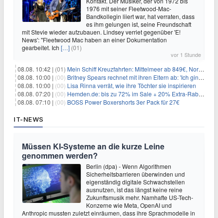
Kontakt. Der Musiker, der von 1972 bis
1976 mit seiner Fleetwood-Mac-
Bandkollegin liiert war, hat verraten, dass
es ihm gelungen ist, seine Freundschaft
mit Stevie wieder aufzubauen. Lindsey verriet gegenüber 'E!
News': "Fleetwood Mac haben an einer Dokumentation
gearbeitet. Ich
[…]
(01)
vor 1 Stunde
08.08. 10:42 |
(01)
Mein Schiff Kreuzfahrten: Mittelmeer ab 849€, Norwegen ab 999€ p.P.
08.08. 10:00 |
(00)
Britney Spears rechnet mit ihren Eltern ab: 'Ich ging zwei Monate lang auf die Knie und weinte'
08.08. 10:00 |
(00)
Lisa Rinna verrät, wie ihre Töchter sie inspirieren
08.08. 07:20 |
(00)
Hemden.de: bis zu 72% im Sale + 20% Extra-Rabatt dank Gutschein
08.08. 07:10 |
(00)
BOSS Power Boxershorts 3er Pack für 27€
IT-NEWS
Müssen KI-Systeme an die kurze Leine
genommen werden?
Berlin (dpa) - Wenn Algorithmen
Sicherheitsbarrieren überwinden und
eigenständig digitale Schwachstellen
ausnutzen, ist das längst keine reine
Zukunftsmusik mehr. Namhafte US-Tech-
Konzerne wie Meta, OpenAI und
Anthropic mussten zuletzt einräumen, dass ihre Sprachmodelle in