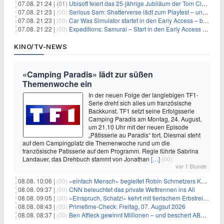
07.08. 21:24 |
(01)
Ubisoft feiert das 25-jährige Jubiläum der Tom Clancy’s Ghost Recon-Reihe
07.08. 21:23 |
(00)
Serious Sam: Shatterverse lädt zum Playtest – und erscheint schon bald!
07.08. 21:23 |
(00)
Car Was Simulator startet in den Early Access – bald gehts los!
07.08. 21:22 |
(00)
Expeditions: Samurai – Start in den Early Access ab heute im feudalen Japan
KINO/TV-NEWS
«Camping Paradis» lädt zur süßen
Themenwoche ein
In der neuen Folge der langlebigen TF1-
Serie dreht sich alles um französische
Backkunst. TF1 setzt seine Erfolgsserie
Camping Paradis am Montag, 24. August,
um 21.10 Uhr mit der neuen Episode
„Pâtisserie au Paradis“ fort. Diesmal steht
auf dem Campingplatz die Themenwoche rund um die
französische Patisserie auf dem Programm. Regie führte Sabrina
Landauer, das Drehbuch stammt von Jonathan
[…]
(00)
vor 1 Stunde
08.08. 10:06 |
(00)
«einfach Mensch» begleitet Robin Schmetzers Kampf gegen eine seltene Krankheit
08.08. 09:37 |
(00)
CNN beleuchtet das private Wettrennen ins All
08.08. 09:05 |
(00)
«Einspruch, Schatz!» kehrt mit tierischem Erbstreit zurück
08.08. 08:43 |
(00)
Primetime-Check: Freitag, 07. Augsut 2026
08.08. 08:37 |
(00)
Ben Affleck gewinnt Millionen – und beschert ABC Top-Quoten