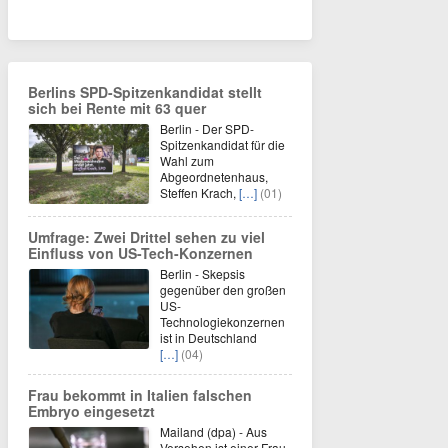
Berlins SPD-Spitzenkandidat stellt
sich bei Rente mit 63 quer
Berlin - Der SPD-
Spitzenkandidat für die
Wahl zum
Abgeordnetenhaus,
Steffen Krach,
[…]
(01)
Umfrage: Zwei Drittel sehen zu viel
Einfluss von US-Tech-Konzernen
Berlin - Skepsis
gegenüber den großen
US-
Technologiekonzernen
ist in Deutschland
[…]
(04)
Frau bekommt in Italien falschen
Embryo eingesetzt
Mailand (dpa) - Aus
Versehen ist einer Frau