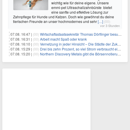
wichtig wie für deine eigene. Unsere
emmi-pet Ultraschallzahnbürste bietet
eine sanfte und effektive Lösung zur
Zahnpflege für Hunde und Katzen. Doch wie gewöhnst du deine
tierischen Freunde an unser hochmodernes und sehr
[…]
(00)
vor 3 Stunden
07.08. 16:47 |
(00)
Wirtschaftsstaatssekretär Thomas Dörflinger besucht Handwerksbetrieb im Kammerbezirk Freiburg
07.08. 16:31 |
(00)
Arbeit macht Spaß oder krank
07.08. 16:10 |
(00)
Vernetzung in jeder Hinsicht – Die Städte der Zukunft sind grün-blau
07.08. 15:29 |
(00)
Drei bis zehn Prozent, so viel Strom verbraucht ein Aufzug im Gebäude
07.08. 15:20 |
(00)
Northern Discovery Metals gibt die Börsennotierung an der Frankfurter Wertpapierbörse bekannt