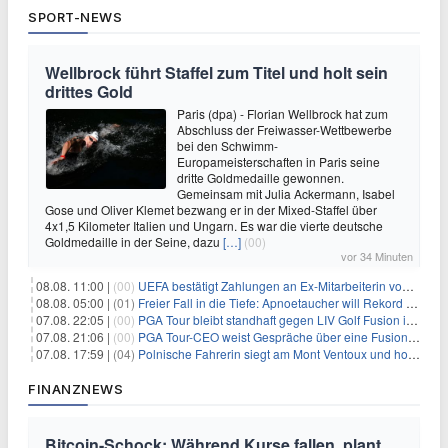
SPORT-NEWS
Wellbrock führt Staffel zum Titel und holt sein
drittes Gold
Paris (dpa) - Florian Wellbrock hat zum
Abschluss der Freiwasser-Wettbewerbe
bei den Schwimm-
Europameisterschaften in Paris seine
dritte Goldmedaille gewonnen.
Gemeinsam mit Julia Ackermann, Isabel
Gose und Oliver Klemet bezwang er in der Mixed-Staffel über
4x1,5 Kilometer Italien und Ungarn. Es war die vierte deutsche
Goldmedaille in der Seine, dazu
[…]
(00)
vor 34 Minuten
08.08. 11:00 |
(00)
UEFA bestätigt Zahlungen an Ex-Mitarbeiterin von Infantino
08.08. 05:00 |
(01)
Freier Fall in die Tiefe: Apnoetaucher will Rekord brechen
07.08. 22:05 |
(00)
PGA Tour bleibt standhaft gegen LIV Golf Fusion in einem sich wandelnden Sportumfeld
07.08. 21:06 |
(00)
PGA Tour-CEO weist Gespräche über eine Fusion mit LIV Golf zurück und bekräftigt die Wettbewerbslandschaft
07.08. 17:59 |
(04)
Polnische Fahrerin siegt am Mont Ventoux und holt Tour-Gelb
FINANZNEWS
Bitcoin-Schock: Während Kurse fallen, plant