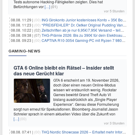
Tests autonome Hacking-Fähigkeiten zeigten. Dies hat
Befürchtungen vor
[…]
(01)
vor 5 Stunden
08.08. 11:29 |
(00)
ING Girokonto Junior kostenloses Konto + 35€ Bonus
08.08. 11:23 |
(00)
*PREISFEHLER* Dr. Oetker Original Pudding Vanille 22er-Pack für 2,97€
08.08. 10:22 |
(02)
Zeitschriften ab je nur 6,95€/7,95€ Versand – teilweise selbstkündigend!
08.08. 09:38 |
(07)
THG-Prämie 2026: Bis zu 390€ für dein Elektroauto mit geld-fuer-eAuto.de
08.08. 09:23 |
(00)
CAPTIVA R10-3054 Gaming-PC mit Ryzen 7 9800X3D und RTX 5080 für 2.599€
GAMING-NEWS
GTA 6 Online bleibt ein Rätsel – Insider stellt
das neue Gerücht klar
GTA 6 erscheint am 19. November 2026,
doch über einen neuen Online-Modus
wissen wir erstaunlich wenig. Rockstar
Games bewirbt Grand Theft Auto VI
bislang ausdrücklich als „Single Player
Experience“. Genau diese Formulierung
sorgt nun erneut für Spekulationen. Bloomberg-Journalist Jason
Schreier sprach in einem aktuellen Video über die Zukunft von
[…]
(00)
vor 3 Stunden
08.08. 07:41 |
(00)
THQ Nordic Showcase 2026 – Erhaltet mehr Informationen