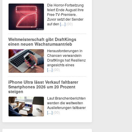
Die Horror-Fortsetzung
feiert Ende August ihre
Free-TV-Premiere.
Zuvor setzt der Sender
auf den
[…]
(00)
Weltmeisterschaft gibt DraftKings
einen neuen Wachstumsantrieb
Herausforderungen in
Chancen verwandeln
DraftKings hat Resilienz
angesichts eines
[…]
(00)
iPhone Ultra lässt Verkauf faltbarer
Smartphones 2026 um 20 Prozent
steigen
Laut Branchenberichten
werden die weltweiten
Auslieferungen faltbarer
[…]
(00)