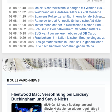
vor 3 Minuten
08.08. 11:48 |
(00)
Maier: Sicherheitsvorfälle hängen mit Wahlen zusammen
08.08. 11:32 |
(00)
Waldbrand am Gardasee: Mehr als 200 Menschen evakuiert
08.08. 11:29 |
(00)
Spaniens Polizei zerschlägt internationale Schlepperbande
08.08. 11:10 |
(00)
Ramelow fordert Amnestie für kurdische Aktivisten
08.08. 11:00 |
(02)
Immer mehr Männer in Deutschland bleiben kinderlos
08.08. 10:52 |
(00)
Schüsse in Berlin-Kreuzberg: Verletzter außer Lebensgefahr
08.08. 10:38 |
(00)
EVG warnt vor weiterem Abbau bei DB Cargo
08.08. 10:29 |
(01)
Frau bekommt in Italien falschen Embryo eingesetzt
08.08. 10:09 |
(02)
Riesige Marienstatue in Polen soll Pilger anziehen
08.08. 10:00 |
(06)
Rufe nach härterem Vorgehen gegen China
BOULEVARD-NEWS
Fleetwood Mac: Versöhnung bei Lindsey
Buckingham und Stevie Nicks
(BANG) - Lindsey Buckingham und
Stevie Nicks stehen wieder regelmäßig in