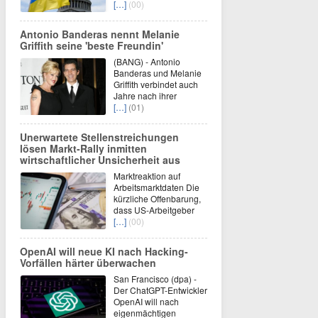
[…]
(00)
Antonio Banderas nennt Melanie
Griffith seine 'beste Freundin'
(BANG) - Antonio
Banderas und Melanie
Griffith verbindet auch
Jahre nach ihrer
[…]
(01)
Unerwartete Stellenstreichungen
lösen Markt-Rally inmitten
wirtschaftlicher Unsicherheit aus
Marktreaktion auf
Arbeitsmarktdaten Die
kürzliche Offenbarung,
dass US-Arbeitgeber
[…]
(00)
OpenAI will neue KI nach Hacking-
Vorfällen härter überwachen
San Francisco (dpa) -
Der ChatGPT-Entwickler
OpenAI will nach
eigenmächtigen