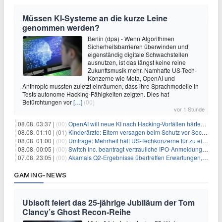
Müssen KI-Systeme an die kurze Leine
genommen werden?
Berlin (dpa) - Wenn Algorithmen
Sicherheitsbarrieren überwinden und
eigenständig digitale Schwachstellen
ausnutzen, ist das längst keine reine
Zukunftsmusik mehr. Namhafte US-Tech-
Konzerne wie Meta, OpenAI und
Anthropic mussten zuletzt einräumen, dass ihre Sprachmodelle in
Tests autonome Hacking-Fähigkeiten zeigten. Dies hat
Befürchtungen vor
[…]
(00)
vor 1 Stunde
08.08. 03:37 |
(00)
OpenAI will neue KI nach Hacking-Vorfällen härter überwachen
08.08. 01:10 |
(01)
Kinderärzte: Eltern versagen beim Schutz vor Social Media
08.08. 01:00 |
(00)
Umfrage: Mehrheit hält US-Techkonzerne für zu einflussreich
08.08. 00:05 |
(00)
Switch Inc. beantragt vertrauliche IPO-Anmeldung im Zuge des AI-Booms
07.08. 23:05 |
(00)
Akamais Q2-Ergebnisse übertreffen Erwartungen, doch Aktien fallen: Ein tieferer Blick
GAMING-NEWS
Ubisoft feiert das 25-jährige Jubiläum der Tom
Clancy’s Ghost Recon-Reihe