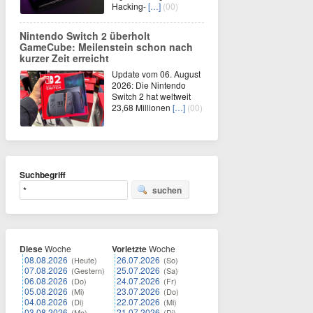
Hacking-
[…]
(00)
Nintendo Switch 2 überholt
GameCube: Meilenstein schon nach
kurzer Zeit erreicht
Update vom 06. August
2026: Die Nintendo
Switch 2 hat weltweit
23,68 Millionen
[…]
(00)
Suchbegriff
suchen
Diese
Woche
Vorletzte
Woche
08.08.2026
26.07.2026
(Heute)
(So)
07.08.2026
25.07.2026
(Gestern)
(Sa)
06.08.2026
24.07.2026
(Do)
(Fr)
05.08.2026
23.07.2026
(Mi)
(Do)
04.08.2026
22.07.2026
(Di)
(Mi)
03.08.2026
21.07.2026
(Mo)
(Di)