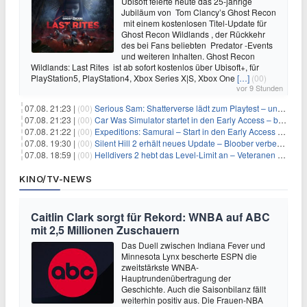
Ubisoft feierte heute das 25-jährige
Jubiläum von Tom Clancy’s Ghost Recon
mit einem kostenlosen Titel-Update für
Ghost Recon Wildlands , der Rückkehr
des bei Fans beliebten Predator -Events
und weiteren Inhalten. Ghost Recon
Wildlands: Last Rites ist ab sofort kostenlos über Ubisoft+, für
PlayStation5, PlayStation4, Xbox Series X|S, Xbox One
[…]
(00)
vor 9 Stunden
07.08. 21:23 |
(00)
Serious Sam: Shatterverse lädt zum Playtest – und erscheint schon bald!
07.08. 21:23 |
(00)
Car Was Simulator startet in den Early Access – bald gehts los!
07.08. 21:22 |
(00)
Expeditions: Samurai – Start in den Early Access ab heute im feudalen Japan
07.08. 19:30 |
(00)
Silent Hill 2 erhält neues Update – Bloober verbessert Grafik und Performance
07.08. 18:59 |
(00)
Helldivers 2 hebt das Level-Limit an – Veteranen können endlich weiter aufsteigen
KINO/TV-NEWS
Caitlin Clark sorgt für Rekord: WNBA auf ABC
mit 2,5 Millionen Zuschauern
Das Duell zwischen Indiana Fever und
Minnesota Lynx bescherte ESPN die
zweitstärkste WNBA-
Hauptrundenübertragung der
Geschichte. Auch die Saisonbilanz fällt
weiterhin positiv aus. Die Frauen-NBA