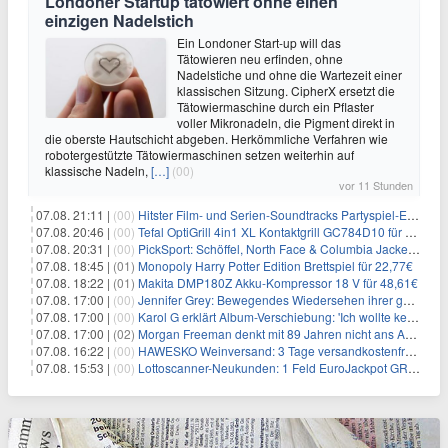
Londoner Startup tätowiert ohne einen
einzigen Nadelstich
Ein Londoner Start-up will das
Tätowieren neu erfinden, ohne
Nadelstiche und ohne die Wartezeit einer
klassischen Sitzung. CipherX ersetzt die
Tätowiermaschine durch ein Pflaster
voller Mikronadeln, die Pigment direkt in
die oberste Hautschicht abgeben. Herkömmliche Verfahren wie
robotergestützte Tätowiermaschinen setzen weiterhin auf
klassische Nadeln,
[…]
(00)
vor 11 Stunden
07.08. 21:11 |
(00)
Hitster Film- und Serien-Soundtracks Partyspiel-Erweiterung für 6,99€
07.08. 20:46 |
(00)
Tefal OptiGrill 4in1 XL Kontaktgrill GC784D10 für 239,99€
07.08. 20:31 |
(00)
PickSport: Schöffel, North Face & Columbia Jacken ab 39,60€
07.08. 18:45 |
(01)
Monopoly Harry Potter Edition Brettspiel für 22,77€
07.08. 18:22 |
(01)
Makita DMP180Z Akku-Kompressor 18 V für 48,61€
07.08. 17:00 |
(00)
Jennifer Grey: Bewegendes Wiedersehen ihrer geschiedenen Eltern kurz vor dem Tod ihrer Mutter
07.08. 17:00 |
(00)
Karol G erklärt Album-Verschiebung: 'Ich wollte keine persönliche Situation ausnutzen'
07.08. 17:00 |
(02)
Morgan Freeman denkt mit 89 Jahren nicht ans Aufhören
07.08. 16:22 |
(00)
HAWESKO Weinversand: 3 Tage versandkostenfrei bestellen (MBW 25€)
07.08. 15:53 |
(00)
Lottoscanner-Neukunden: 1 Feld EuroJackpot GRATIS spielen