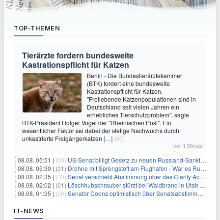
TOP-THEMEN
Tierärzte fordern bundesweite
Kastrationspflicht für Katzen
Berlin - Die Bundestierärztekammer
(BTK) fordert eine bundesweite
Kastrationspflicht für Katzen.
"Freilebende Katzenpopulationen sind in
Deutschland seit vielen Jahren ein
erhebliches Tierschutzproblem", sagte
BTK-Präsident Holger Vogel der "Rheinischen Post". Ein
wesentlicher Faktor sei dabei der stetige Nachwuchs durch
unkastrierte Freigängerkatzen
[…]
(00)
vor 1 Minute
08.08. 05:51 |
(00)
US-Senat billigt Gesetz zu neuen Russland-Sanktionen
08.08. 05:30 |
(01)
Drohne mit Sprengstoff am Flughafen - War es Russland?
08.08. 02:35 |
(00)
Senat verschiebt Abstimmung über das Clarity Act: Auswirkungen auf Unternehmen und das Vertrauen der Investoren
08.08. 02:02 |
(01)
Löschhubschrauber stürzt bei Waldbrand in Utah ab
08.08. 01:35 |
(00)
Senator Coons optimistisch über Senatsabstimmungen angesichts von Finanzierungsbedenken
IT-NEWS