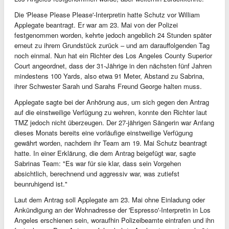
Die 'Please Please Please'-Interpretin hatte Schutz vor William
Applegate beantragt. Er war am 23. Mai von der Polizei
festgenommen worden, kehrte jedoch angeblich 24 Stunden später
erneut zu ihrem Grundstück zurück – und am darauffolgenden Tag
noch einmal. Nun hat ein Richter des Los Angeles County Superior
Court angeordnet, dass der 31-Jährige in den nächsten fünf Jahren
mindestens 100 Yards, also etwa 91 Meter, Abstand zu Sabrina,
ihrer Schwester Sarah und Sarahs Freund George halten muss.
Applegate sagte bei der Anhörung aus, um sich gegen den Antrag
auf die einstweilige Verfügung zu wehren, konnte den Richter laut
TMZ jedoch nicht überzeugen. Der 27-jährigen Sängerin war Anfang
dieses Monats bereits eine vorläufige einstweilige Verfügung
gewährt worden, nachdem ihr Team am 19. Mai Schutz beantragt
hatte. In einer Erklärung, die dem Antrag beigefügt war, sagte
Sabrinas Team: "Es war für sie klar, dass sein Vorgehen
absichtlich, berechnend und aggressiv war, was zutiefst
beunruhigend ist."
Laut dem Antrag soll Applegate am 23. Mai ohne Einladung oder
Ankündigung an der Wohnadresse der 'Espresso'-Interpretin in Los
Angeles erschienen sein, woraufhin Polizeibeamte eintrafen und ihn