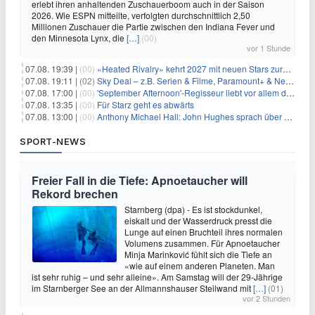
erlebt ihren anhaltenden Zuschauerboom auch in der Saison
2026. Wie ESPN mitteilte, verfolgten durchschnittlich 2,50
Millionen Zuschauer die Partie zwischen den Indiana Fever und
den Minnesota Lynx, die
[…]
(00)
vor 1 Stunde
07.08. 19:39 |
(00)
«Heated Rivalry» kehrt 2027 mit neuen Stars zurück
07.08. 19:11 |
(02)
Sky Deal – z.B. Serien & Filme, Paramount+ & Netflix für 19,99€/Monat
07.08. 17:00 |
(00)
'September Afternoon'-Regisseur liebt vor allem die 'Banalität' in seinen Filmen
07.08. 13:35 |
(00)
Für Starz geht es abwärts
07.08. 13:00 |
(00)
Anthony Michael Hall: John Hughes sprach über eine Fortsetzung von 'The Breakfast Club'
SPORT-NEWS
Freier Fall in die Tiefe: Apnoetaucher will
Rekord brechen
Starnberg (dpa) - Es ist stockdunkel,
eiskalt und der Wasserdruck presst die
Lunge auf einen Bruchteil ihres normalen
Volumens zusammen. Für Apnoetaucher
Minja Marinković fühlt sich die Tiefe an
«wie auf einem anderen Planeten. Man
ist sehr ruhig – und sehr alleine». Am Samstag will der 29-Jährige
im Starnberger See an der Allmannshauser Steilwand mit
[…]
(01)
vor 2 Stunden