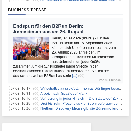
BUSINESS/PRESSE
Endspurt für den B2Run Berlin:
Anmeldeschluss am 26. August
Berlin, 07.08.2026 (lifePR) - Für den
B2Run Berlin am 16. September 2026
können sich Unternehmen noch bis zum
26. August 2026 anmelden. Im
Olympiastadion kommen Mitarbeitende
aus Unternehmen jeder Größe
zusammen, um die 5,7 Kilometer lange Strecke in der
beeindruckenden Stadionkulisse zu absolvieren. Als Teil der
deutschlandweiten B2Run Laufserie
[…]
(00)
vor 18 Stunden
07.08. 16:47 |
(00)
Wirtschaftsstaatssekretär Thomas Dörflinger besucht Handwerksbetrieb im Kammerbezirk Freiburg
07.08. 16:31 |
(00)
Arbeit macht Spaß oder krank
07.08. 16:10 |
(00)
Vernetzung in jeder Hinsicht – Die Städte der Zukunft sind grün-blau
07.08. 15:29 |
(00)
Drei bis zehn Prozent, so viel Strom verbraucht ein Aufzug im Gebäude
07.08. 15:20 |
(00)
Northern Discovery Metals gibt die Börsennotierung an der Frankfurter Wertpapierbörse bekannt