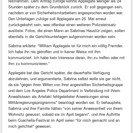
festnahmen. Dem Antrag zufolge kehrte Applegate weniger als 24
Stunden später zu dem Grundstück zurück. Er soll gegangen sein,
nachdem er von Sicherheitsmitarbeitern angesprochen worden war.
Den Unterlagen zufolge soll Applegate am 25. Mai erneut
zurückgekehrt sein, was offenbar einen weiteren Polizeieinsatz
auslöste. Fotos, die einen Mann an Sabrinas Haustür zeigen, sollen
ebenfalls in die Gerichtsunterlagen aufgenommen worden sein.
Sabrina erklärte: "William Applegate ist für mich ein völlig Fremder.
Ich habe ihn nie getroffen und in keiner Weise mit ihm
kommuniziert. Ich habe kein Interesse daran, ihn zu treffen oder mit
ihm zu kommunizieren."
Applegate bat das Gericht später, die dauerhafte Verfügung
abzulehnen, und argumentierte, Sabrina selbst wolle sie gar nicht,
da sie "gegen ihren Willen von ihrer angestellten Sicherheitsgruppe
und dem Los Angeles Police Department in Verbindung mit ihrem
Anwaltsteam als Artefakt fehlgeleiteter Anweisungen eines
Militärregierungsprogramms" beantragt worden sei. Er behauptete,
Sabrina und ihre Familie hätten "von seiner Anwesenheit vor ihrem
Wohnsitz gewusst, sobald sie im April begann", und ihre Auftritte
beim Coachella-Festival im April seien "für mich gemacht und an
mich gerichtet" gewesen.