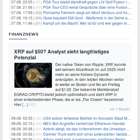
07.08. 22:05 |
(00)
PGA Tour bleibt standhaft gegen LIV Golf Fusion in einem sich wandelnden Sportumfeld
07.08. 21:06 |
(00)
PGA Tour-CEO weist Gespräche über eine Fusion mit LIV Golf zurück und bekräftigt die Wettbewerbslandschaft
07.08. 17:59 |
(03)
Polnische Fahrerin siegt am Mont Ventoux und holt Tour-Gelb
07.08. 16:15 |
(04)
Gose bejubelt EM-Gold - Wellbrock in der Seine ausgebremst
07.08. 11:46 |
(01)
Kampf um die Macht: Wer ist für und wer gegen Infantino?
FINANZNEWS
XRP auf $50? Analyst sieht langfristiges
Potenzial
Der native Token von Ripple, XRP, konnte
seit seinem Allzeithoch im Juli 2025 nicht
mehr an seine frühere Dynamik
anknüpfen. In den letzten Wochen verlor
er weiter an Boden und fiel am Freitag
auf $1,02. Der bekannte Marktanalyst
EGRAG CRYPTO bleibt jedoch optimistisch und sieht XRP in
einer entscheidenden Phase, die er als „The Chasm“ bezeichnet.
Hier
[…]
(00)
vor 1 Stunde
08.08. 02:35 |
(00)
USA setzen teilweise Betrieb im Avocado-Staat Michoacán in Mexiko wieder in Gang
08.08. 02:10 |
(00)
MEV-Bot-Angreifer verliert bei Ethereum-Handel
08.08. 00:36 |
(00)
Airbnb steigt, da das Unternehmen die Umsatzprognose anhebt und starkes Wachstum signalisiert
08.08. 00:35 |
(00)
Daimler Truck sieht sich einer potenziellen Geldstrafe von 1 Milliarde Euro aufgrund von EU-Emissionsvorschriften gegenüber
08.08. 00:35 |
(00)
Adnoc sieht sich zunehmenden maritimen Bedrohungen angesichts regionaler Spannungen gegenüber