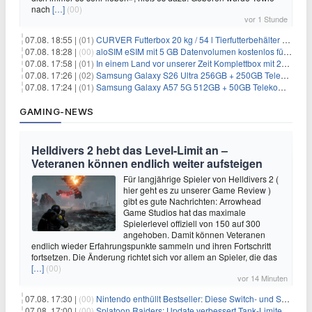
nach
[…]
(00)
vor 1 Stunde
07.08. 18:55 |
(01)
CURVER Futterbox 20 kg / 54 l Tierfutterbehälter mit Rollen für 19,99€
07.08. 18:28 |
(00)
aloSIM eSIM mit 5 GB Datenvolumen kostenlos für Windscribe-Pro-Nutzer
07.08. 17:58 |
(01)
In einem Land vor unserer Zeit Komplettbox mit 27 DVDs für 59,49€
07.08. 17:26 |
(02)
Samsung Galaxy S26 Ultra 256GB + 250GB Telekom-Netz für 34€/Monat (effektiv 5,42€/Monat)
07.08. 17:24 |
(01)
Samsung Galaxy A57 5G 512GB + 50GB Telekom-Netz für 20€/Monat (effektiv 3,33€/Monat)
GAMING-NEWS
Helldivers 2 hebt das Level-Limit an –
Veteranen können endlich weiter aufsteigen
Für langjährige Spieler von Helldivers 2 (
hier geht es zu unserer Game Review )
gibt es gute Nachrichten: Arrowhead
Game Studios hat das maximale
Spielerlevel offiziell von 150 auf 300
angehoben. Damit können Veteranen
endlich wieder Erfahrungspunkte sammeln und ihren Fortschritt
fortsetzen. Die Änderung richtet sich vor allem an Spieler, die das
[…]
(00)
vor 14 Minuten
07.08. 17:30 |
(00)
Nintendo enthüllt Bestseller: Diese Switch- und Switch-2-Spiele verkaufen sich am besten
07.08. 17:00 |
(00)
Splatoon Raiders: Update verbessert Tank-Limiter und behebt Bugs