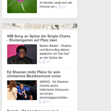
Im Norden zeigt sich der
Himmel am
[…]
(00)
WM-Song an Spitze der Single-Charts
- Blumengarten auf Platz zwei
Baden-Baden - Shakira
und Burna Boy stehen
weiterhin mit "Dai Dai"
an der Spitze der
[…]
(00)
Ed Sheeran treibt Pläne für sein
ultimatives Musikzentrum voran
(BANG) - Ed Sheeran
möchte sechs
historische Scheunen
auf einem
denkmalgeschützten
[…]
(00)