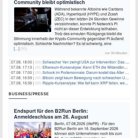
Community bleibt optimistisch
Während bekannte Altcoins wie Cardano
(ADA), Hyperliquid (HYPE) und Zcash
(ZEC) in den letzten 24 Stunden Gewinne
verzeichneten, konnte Pi Network's PI
nicht an dieser Entwicklung teilhaben.
Trotz des erneuten Rückgangs bleibt die
Stimmung innerhalb der Krypto-Community gegenüber PI äußerst
optimistisch. Schlechte Nachrichten? Es ist schwierig, eine
[…]
(00)
vor 34 Minuten
07.08. 18:00 |
(00)
Schwacher Yen zwingt USA zur Intervention: Das größte Risiko seit 15 Jahren
07.08. 17:13 |
(00)
Ethereum-Kursanalyse: Kann ETH die Widerstände der gleitenden Durchschnitte überwinden?
07.08. 17:00 |
(00)
Schock im Portemonnaie: Darum kostet das Alter deutlich mehr als Sie denken
07.08. 16:59 |
(00)
Bitcoin zeigt kaum Bewegung nach schwachen US-Arbeitsmarktdaten, Fed-Zinserhöhungschancen sinken auf 44%
07.08. 16:36 |
(00)
Ripple-Kursanalyse: Wie tief kann XRP fallen, wenn die $1-Unterstützung am Wochenende verloren geht?
BUSINESS/PRESSE
Endspurt für den B2Run Berlin:
Anmeldeschluss am 26. August
Berlin, 07.08.2026 (lifePR) - Für den
B2Run Berlin am 16. September 2026
können sich Unternehmen noch bis zum