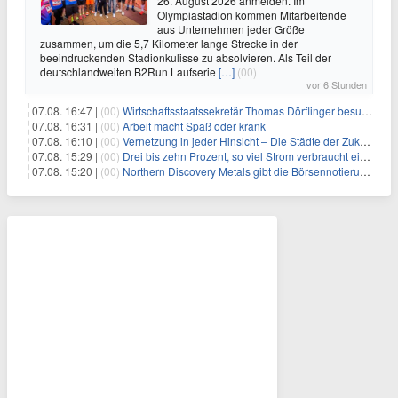
26. August 2026 anmelden. Im
Olympiastadion kommen Mitarbeitende
aus Unternehmen jeder Größe
zusammen, um die 5,7 Kilometer lange Strecke in der
beeindruckenden Stadionkulisse zu absolvieren. Als Teil der
deutschlandweiten B2Run Laufserie
[…]
(00)
vor 6 Stunden
07.08. 16:47 |
(00)
Wirtschaftsstaatssekretär Thomas Dörflinger besucht Handwerksbetrieb im Kammerbezirk Freiburg
07.08. 16:31 |
(00)
Arbeit macht Spaß oder krank
07.08. 16:10 |
(00)
Vernetzung in jeder Hinsicht – Die Städte der Zukunft sind grün-blau
07.08. 15:29 |
(00)
Drei bis zehn Prozent, so viel Strom verbraucht ein Aufzug im Gebäude
07.08. 15:20 |
(00)
Northern Discovery Metals gibt die Börsennotierung an der Frankfurter Wertpapierbörse bekannt