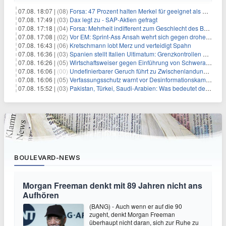
07.08. 18:07 |
(08)
Forsa: 47 Prozent halten Merkel für geeignet als Bundespräsidentin
07.08. 17:49 |
(03)
Dax legt zu - SAP-Aktien gefragt
07.08. 17:18 |
(04)
Forsa: Mehrheit indifferent zum Geschlecht des Bundespräsidenten
07.08. 17:08 |
(02)
Vor EM: Sprint-Ass Ansah wehrt sich gegen drohende Sperre
07.08. 16:43 |
(06)
Kretschmann lobt Merz und verteidigt Spahn
07.08. 16:36 |
(03)
Spanien stellt Italien Ultimatum: Grenzkontrollen beenden
07.08. 16:26 |
(05)
Wirtschaftsweiser gegen Einführung von Schwerarbeiter-Rente
07.08. 16:06 |
(00)
Undefinierbarer Geruch führt zu Zwischenlandung von Flieger
07.08. 16:06 |
(05)
Verfassungsschutz warnt vor Desinformationskampagne gegen Merz
07.08. 15:52 |
(03)
Pakistan, Türkei, Saudi-Arabien: Was bedeutet der neue Pakt?
BOULEVARD-NEWS
Morgan Freeman denkt mit 89 Jahren nicht ans
Aufhören
(BANG) - Auch wenn er auf die 90
zugeht, denkt Morgan Freeman
überhaupt nicht daran, sich zur Ruhe zu