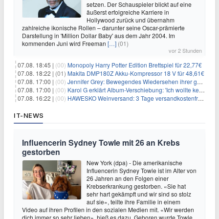
setzen. Der Schauspieler blickt auf eine
äußerst erfolgreiche Karriere in
Hollywood zurück und übernahm
zahlreiche ikonische Rollen – darunter seine Oscar-prämierte
Darstellung in 'Million Dollar Baby' aus dem Jahr 2004. Im
kommenden Juni wird Freeman
[…]
(01)
vor 2 Stunden
07.08. 18:45 |
(00)
Monopoly Harry Potter Edition Brettspiel für 22,77€
07.08. 18:22 |
(01)
Makita DMP180Z Akku-Kompressor 18 V für 48,61€
07.08. 17:00 |
(00)
Jennifer Grey: Bewegendes Wiedersehen ihrer geschiedenen Eltern kurz vor dem Tod ihrer Mutter
07.08. 17:00 |
(00)
Karol G erklärt Album-Verschiebung: 'Ich wollte keine persönliche Situation ausnutzen'
07.08. 16:22 |
(00)
HAWESKO Weinversand: 3 Tage versandkostenfrei bestellen (MBW 25€)
IT-NEWS
Influencerin Sydney Towle mit 26 an Krebs
gestorben
New York (dpa) - Die amerikanische
Influencerin Sydney Towle ist im Alter von
26 Jahren an den Folgen einer
Krebserkrankung gestorben. «Sie hat
sehr hart gekämpft und wir sind so stolz
auf sie», teilte ihre Familie in einem
Video auf ihren Profilen in den sozialen Medien mit. «Wir werden
dich immer so sehr lieben», hieß es dazu. Geboren wurde Towle