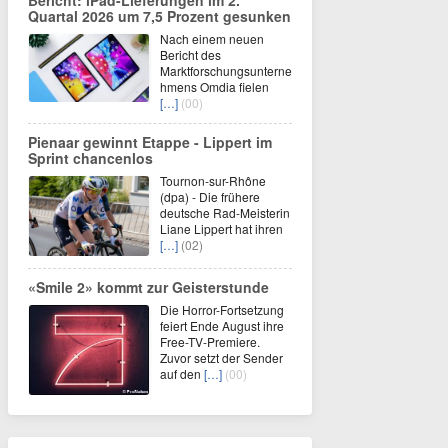
Bericht: iPad-Lieferungen im 2.
Quartal 2026 um 7,5 Prozent gesunken
Nach einem neuen
Bericht des
Marktforschungsunterne
hmens Omdia fielen
[…]
(00)
Pienaar gewinnt Etappe - Lippert im
Sprint chancenlos
Tournon-sur-Rhône
(dpa) - Die frühere
deutsche Rad-Meisterin
Liane Lippert hat ihren
[…]
(02)
«Smile 2» kommt zur Geisterstunde
Die Horror-Fortsetzung
feiert Ende August ihre
Free-TV-Premiere.
Zuvor setzt der Sender
auf den
[…]
(00)