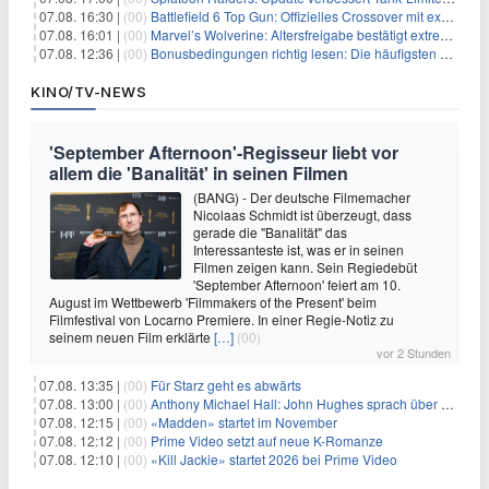
07.08. 16:30 |
(00)
Battlefield 6 Top Gun: Offizielles Crossover mit exklusiven Inhalten angekündigt
07.08. 16:01 |
(00)
Marvel’s Wolverine: Altersfreigabe bestätigt extreme Gewalt und düstere Szenen
07.08. 12:36 |
(00)
Bonusbedingungen richtig lesen: Die häufigsten Stolperfallen
KINO/TV-NEWS
'September Afternoon'-Regisseur liebt vor
allem die 'Banalität' in seinen Filmen
(BANG) - Der deutsche Filmemacher
Nicolaas Schmidt ist überzeugt, dass
gerade die "Banalität" das
Interessanteste ist, was er in seinen
Filmen zeigen kann. Sein Regiedebüt
'September Afternoon' feiert am 10.
August im Wettbewerb 'Filmmakers of the Present' beim
Filmfestival von Locarno Premiere. In einer Regie-Notiz zu
seinem neuen Film erklärte
[…]
(00)
vor 2 Stunden
07.08. 13:35 |
(00)
Für Starz geht es abwärts
07.08. 13:00 |
(00)
Anthony Michael Hall: John Hughes sprach über eine Fortsetzung von 'The Breakfast Club'
07.08. 12:15 |
(00)
«Madden» startet im November
07.08. 12:12 |
(00)
Prime Video setzt auf neue K-Romanze
07.08. 12:10 |
(00)
«Kill Jackie» startet 2026 bei Prime Video