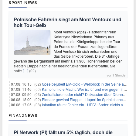
SPORT-NEWS
Polnische Fahrerin siegt am Mont Ventoux und
holt Tour-Gelb
Mont Ventoux (dpa) - Radrennfahrerin
Katarzyna Niewiadoma-Phinney aus
Polen hat die Königsetappe bei der Tour
de France der Frauen zum legendären
Mont Ventoux für sich entschieden und
das Gelbe Trikot erobert. Die 31-Jährige
gewann die Bergankunft auf mehr als 1.900 Höhenmetern bei der
siebten Etappe nach einer beeindruckenden Kletterpartie. Sie
hatte
[…]
(02)
vor 1 Stunde
07.08. 16:15 |
(02)
Gose bejubelt EM-Gold - Wellbrock in der Seine ausgebremst
07.08. 11:46 |
(00)
Kampf um die Macht: Wer ist für und wer gegen Infantino?
07.08. 09:50 |
(03)
Zentralisieren oder nicht? Diskussion über Drohnenabwehr
06.08. 18:00 |
(02)
Pienaar gewinnt Etappe - Lippert im Sprint chancenlos
06.08. 17:05 |
(08)
Infantino räumt Fehler ein - UEFA: Ändert nichts an Boykott
FINANZNEWS
Pi Network (PI) fällt um 5% täglich, doch die