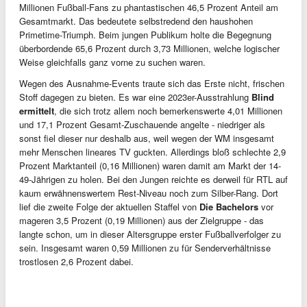
Millionen Fußball-Fans zu phantastischen 46,5 Prozent Anteil am
Gesamtmarkt. Das bedeutete selbstredend den haushohen
Primetime-Triumph. Beim jungen Publikum holte die Begegnung
überbordende 65,6 Prozent durch 3,73 Millionen, welche logischer
Weise gleichfalls ganz vorne zu suchen waren.
Wegen des Ausnahme-Events traute sich das Erste nicht, frischen
Stoff dagegen zu bieten. Es war eine 2023er-Ausstrahlung
Blind
ermittelt
, die sich trotz allem noch bemerkenswerte 4,01 Millionen
und 17,1 Prozent Gesamt-Zuschauende angelte - niedriger als
sonst fiel dieser nur deshalb aus, weil wegen der WM insgesamt
mehr Menschen lineares TV guckten. Allerdings bloß schlechte 2,9
Prozent Marktanteil (0,16 Millionen) waren damit am Markt der 14-
49-Jährigen zu holen. Bei den Jungen reichte es derweil für RTL auf
kaum erwähnenswertem Rest-Niveau noch zum Silber-Rang. Dort
lief die zweite Folge der aktuellen Staffel von
Die Bachelors
vor
mageren 3,5 Prozent (0,19 Millionen) aus der Zielgruppe - das
langte schon, um in dieser Altersgruppe erster Fußballverfolger zu
sein. Insgesamt waren 0,59 Millionen zu für Senderverhältnisse
trostlosen 2,6 Prozent dabei.