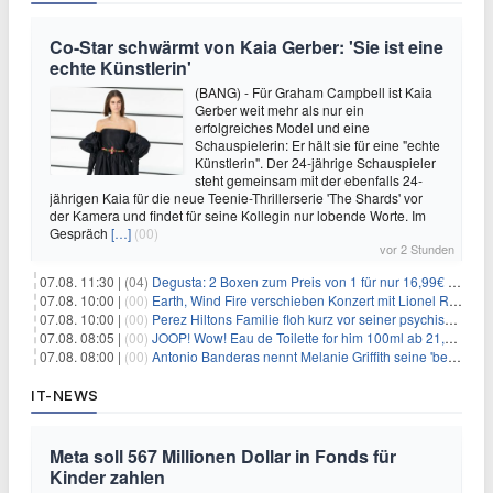
Co-Star schwärmt von Kaia Gerber: 'Sie ist eine
echte Künstlerin'
(BANG) - Für Graham Campbell ist Kaia
Gerber weit mehr als nur ein
erfolgreiches Model und eine
Schauspielerin: Er hält sie für eine "echte
Künstlerin". Der 24-jährige Schauspieler
steht gemeinsam mit der ebenfalls 24-
jährigen Kaia für die neue Teenie-Thrillerserie 'The Shards' vor
der Kamera und findet für seine Kollegin nur lobende Worte. Im
Gespräch
[…]
(00)
vor 2 Stunden
07.08. 11:30 |
(04)
Degusta: 2 Boxen zum Preis von 1 für nur 16,99€ inkl. Versand
07.08. 10:00 |
(00)
Earth, Wind Fire verschieben Konzert mit Lionel Richie nach medizinischem Notfall
07.08. 10:00 |
(00)
Perez Hiltons Familie floh kurz vor seiner psychischen Krise aus dem Haus
07.08. 08:05 |
(00)
JOOP! Wow! Eau de Toilette for him 100ml ab 21,84€ im Sparabo
07.08. 08:00 |
(00)
Antonio Banderas nennt Melanie Griffith seine 'beste Freundin'
IT-NEWS
Meta soll 567 Millionen Dollar in Fonds für
Kinder zahlen