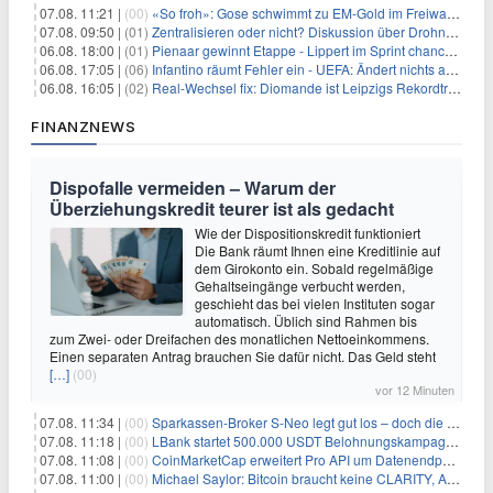
07.08. 11:21 |
(00)
«So froh»: Gose schwimmt zu EM-Gold im Freiwasser
07.08. 09:50 |
(01)
Zentralisieren oder nicht? Diskussion über Drohnenabwehr
06.08. 18:00 |
(01)
Pienaar gewinnt Etappe - Lippert im Sprint chancenlos
06.08. 17:05 |
(06)
Infantino räumt Fehler ein - UEFA: Ändert nichts an Boykott
06.08. 16:05 |
(02)
Real-Wechsel fix: Diomande ist Leipzigs Rekordtransfer
FINANZNEWS
Dispofalle vermeiden – Warum der
Überziehungskredit teurer ist als gedacht
Wie der Dispositionskredit funktioniert
Die Bank räumt Ihnen eine Kreditlinie auf
dem Girokonto ein. Sobald regelmäßige
Gehaltseingänge verbucht werden,
geschieht das bei vielen Instituten sogar
automatisch. Üblich sind Rahmen bis
zum Zwei- oder Dreifachen des monatlichen Nettoeinkommens.
Einen separaten Antrag brauchen Sie dafür nicht. Das Geld steht
[…]
(00)
vor 12 Minuten
07.08. 11:34 |
(00)
Sparkassen-Broker S-Neo legt gut los – doch die Schwachstellen bleiben
07.08. 11:18 |
(00)
LBank startet 500.000 USDT Belohnungskampagne mit Pudgy Penguins
07.08. 11:08 |
(00)
CoinMarketCap erweitert Pro API um Datenendpunkte für reale Vermögenswerte
07.08. 11:00 |
(00)
Michael Saylor: Bitcoin braucht keine CLARITY, Amerika schon