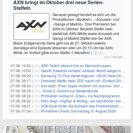
AXN bringt im Oktober drei neue Serien-
Staffeln
Genauer gesagt handelt es sich um die
Produktionen «Bookish», «Accused» und
«Gangs of Madrid». Drei Premieren bei
AXN im Oktober: Bookish Staffel zwei
startet bei AXN White sowie Accused und
Gangs of Madrid Staffel drei bei AXN
Black. Erstgenannte Serie geht los ab 27. Oktober jeweils
dienstags eine Episode streamen oder um 20.15 Uhr bei AXN
White. Im Vorfeld gibts einen Staffel-1-Marathon
[…]
(00)
vor 1 Stunde
07.08. 10:50 |
(00)
ARD Twitch streamt live zu Sternschnuppen
07.08. 10:00 |
(00)
Gareth Edwards verlässt 'Jurassic World' wegen kreativer Differenzen
07.08. 09:20 |
(00)
Samsung TV Plus startet eigenen «NCIS: New Orleans»-Sender
07.08. 09:17 |
(00)
Drehstart Staffel zwei: ZDF macht mit «Einfach Elli» weiter
07.08. 08:24 |
(00)
sixx setzt «Fixer Upper: Kochen mit Joanna» ohne Pause fort
07.08. 08:23 |
(00)
«Smile 2» kommt zur Geisterstunde
07.08. 08:22 |
(00)
ProSieben verbannt «Eden» ins Nachtprogramm
07.08. 08:22 |
(00)
Nitro zeigt «Highter & Wolkig» als nächtlichen Serienmarathon
07.08. 08:21 |
(00)
VOX blickt hinter die Kulissen des Friedrichstadt-Palasts
07.08. 07:34 |
(00)
Primetime-Check: Donnerstag, 6. August 2026