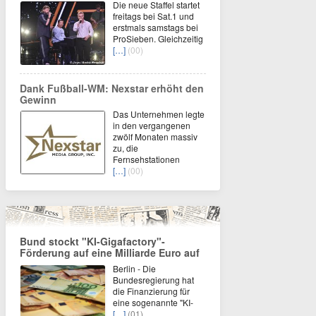
Die neue Staffel startet
freitags bei Sat.1 und
erstmals samstags bei
ProSieben. Gleichzeitig
[…]
(00)
Dank Fußball-WM: Nexstar erhöht den
Gewinn
Das Unternehmen legte
in den vergangenen
zwölf Monaten massiv
zu, die
Fernsehstationen
[…]
(00)
Bund stockt "KI-Gigafactory"-
Förderung auf eine Milliarde Euro auf
Berlin - Die
Bundesregierung hat
die Finanzierung für
eine sogenannte "KI-
[…]
(01)