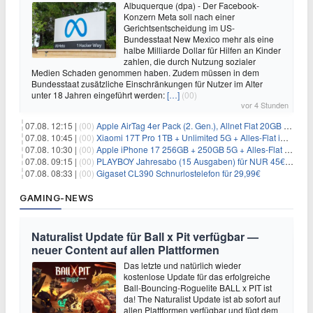
Albuquerque (dpa) - Der Facebook-
Konzern Meta soll nach einer
Gerichtsentscheidung im US-
Bundesstaat New Mexico mehr als eine
halbe Milliarde Dollar für Hilfen an Kinder
zahlen, die durch Nutzung sozialer
Medien Schaden genommen haben. Zudem müssen in dem
Bundesstaat zusätzliche Einschränkungen für Nutzer im Alter
unter 18 Jahren eingeführt werden:
[…]
(00)
vor 4 Stunden
07.08. 12:15 |
(00)
Apple AirTag 4er Pack (2. Gen.), Allnet Flat 20GB 5G im Telekom-Netz für 14,99€/Monat – eff. 2,07€/Monat
07.08. 10:45 |
(00)
Xiaomi 17T Pro 1TB + Unlimited 5G + Alles-Flat im o2 Netz für 29,99€/Monat – eff. 1,15€/Monat
07.08. 10:30 |
(00)
Apple iPhone 17 256GB + 250GB 5G + Alles-Flat im Telekom-Netz für 34€/Monat – eff. 6,29€/Monat
07.08. 09:15 |
(00)
PLAYBOY Jahresabo (15 Ausgaben) für NUR 45€ (statt 198€)
07.08. 08:33 |
(00)
Gigaset CL390 Schnurlostelefon für 29,99€
GAMING-NEWS
Naturalist Update für Ball x Pit verfügbar —
neuer Content auf allen Plattformen
Das letzte und natürlich wieder
kostenlose Update für das erfolgreiche
Ball-Bouncing-Roguelite BALL x PIT ist
da! The Naturalist Update ist ab sofort auf
allen Plattformen verfügbar und fügt dem