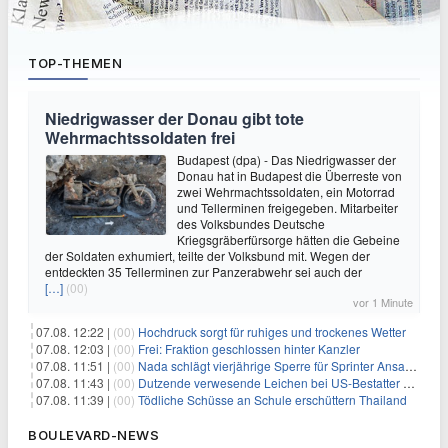
TOP-THEMEN
Niedrigwasser der Donau gibt tote
Wehrmachtssoldaten frei
Budapest (dpa) - Das Niedrigwasser der
Donau hat in Budapest die Überreste von
zwei Wehrmachtssoldaten, ein Motorrad
und Tellerminen freigegeben. Mitarbeiter
des Volksbundes Deutsche
Kriegsgräberfürsorge hätten die Gebeine
der Soldaten exhumiert, teilte der Volksbund mit. Wegen der
entdeckten 35 Tellerminen zur Panzerabwehr sei auch der
[…]
(00)
vor 1 Minute
07.08. 12:22 |
(00)
Hochdruck sorgt für ruhiges und trockenes Wetter
07.08. 12:03 |
(00)
Frei: Fraktion geschlossen hinter Kanzler
07.08. 11:51 |
(00)
Nada schlägt vierjährige Sperre für Sprinter Ansah vor
07.08. 11:43 |
(00)
Dutzende verwesende Leichen bei US-Bestatter gefunden
07.08. 11:39 |
(00)
Tödliche Schüsse an Schule erschüttern Thailand
BOULEVARD-NEWS