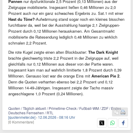
Pannen
nur dysfunktionale 2,5 Prozent (0,13 Millionen) aus der
Zielgruppe mobilisierte. Insgesamt ließen 0,46 Millionen zu 2,0
Prozent auch nur ein ganz schwaches Ergebnis zu. Sat.1 mit einer
Hast du Töne?
-Aufwärmung stand sogar noch ein kleines bisschen
furchtbarer da, weil bei der Ausstrahlung haarige 2,1 Zielgruppen-
Prozent durch 0,12 Millionen herauskamen. Am Gesamtmarkt
mobilisierte die Ratesendung lediglich 0,48 Millionen zu wirklich
schmalen 2,2 Prozent.
Die rote Kugel zeigte einen alten Blockbuster:
The Dark Knight
brachte gleichwertig triste 2,2 Prozent in der Zielgruppe auf, weil
gleichfalls nur 0,12 Millionen aus dieser von der Partie waren.
Insgesamt kam man auf wahrlich limitierte 1,8 Prozent durch 0,39
Millionen. Genauso lost war die orange Eins mit
American Pie 2
.
Denn die Quoten verharrten ebenso bei 2,2 Prozent und 0,12
Millionen 14-49-Jährigen. Insgesamt zeigte der Tacho massiv
angeschlagene 1,0 Prozent (0,24 Millionen).
Quoten / Täglich aktuell / Primetime-Check / Fußball-WM / ZDF / Erstes
Deutsches Fernsehen / RTL
[quotenmeter.de]
·
12.06.2026
·
08:16 Uhr
[0 Kommentare]