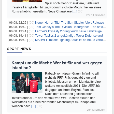
Spiel noch mehr Charaktere, Bälle und
Passive Fähigkeiten hinzu, wodurch sich die Möglichkeiten eines
Runs erheblich erweitern. Neue Charaktere
[…]
(00)
vor 14 Stunden
06.08. 22:26 |
(00)
Neuer Horror‑Titel The Skin Stapler feiert Release
06.08. 19:42 |
(00)
Tom Clancy’s The Division Resurgence – ab sofort für euch verfügbar
06.08. 19:41 |
(00)
Farmer’s Dynasty 2 bringt euch neue Fahrzeuge
06.08. 19:41 |
(00)
Tower Tactics 2 angekündigt: Tower Defense und Deckbuilding Kombo kehrt zurück
06.08. 19:40 |
(00)
MARVEL Tōkon: Fighting Souls ist ab heute verfügbar
SPORT-NEWS
Kampf um die Macht: Wer ist für und wer gegen
Infantino?
Rabat/Nyon (dpa) - Gianni Infantino will
nicht als FIFA-Präsident abtreten und
bittet stattdessen um ein Mandat für eine
weitere Amtszeit bis 2031. Die UEFA hält
dagegen an ihrem Boykott-Plan fest:
Nach dem krachend gescheiterten
Investorendeal um den Verkauf von WM-Rechten steuert der
Weltfußball auf einen zehrenden Machtkampf zu. Knapp drei
Wochen nach
[…]
(00)
vor 43 Minuten