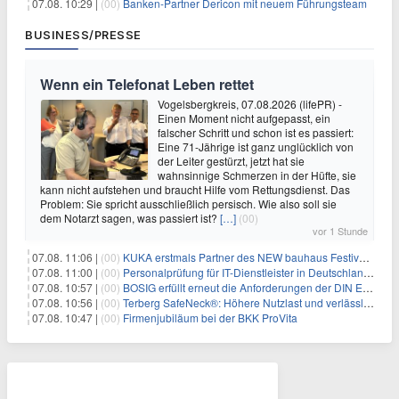
07.08. 10:29 |
(00)
Banken-Partner Dericon mit neuem Führungsteam
BUSINESS/PRESSE
Wenn ein Telefonat Leben rettet
Vogelsbergkreis, 07.08.2026 (lifePR) -
Einen Moment nicht aufgepasst, ein
falscher Schritt und schon ist es passiert:
Eine 71-Jährige ist ganz unglücklich von
der Leiter gestürzt, jetzt hat sie
wahnsinnige Schmerzen in der Hüfte, sie
kann nicht aufstehen und braucht Hilfe vom Rettungsdienst. Das
Problem: Sie spricht ausschließlich persisch. Wie also soll sie
dem Notarzt sagen, was passiert ist?
[…]
(00)
vor 1 Stunde
07.08. 11:06 |
(00)
KUKA erstmals Partner des NEW bauhaus Festivals 2026 in Weimar
07.08. 11:00 |
(00)
Personalprüfung für IT-Dienstleister in Deutschland: Was öffentliche Auftraggeber jetzt voraussetzen
07.08. 10:57 |
(00)
BOSIG erfüllt erneut die Anforderungen der DIN EN ISO 45001
07.08. 10:56 |
(00)
Terberg SafeNeck®: Höhere Nutzlast und verlässliche Fahrstabilität auf steilen Rampen
07.08. 10:47 |
(00)
Firmenjubiläum bei der BKK ProVita