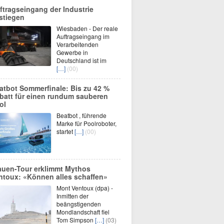
ftragseingang der Industrie
stiegen
Wiesbaden - Der reale
Auftragseingang im
Verarbeitenden
Gewerbe in
Deutschland ist im
[…]
(00)
atbot Sommerfinale: Bis zu 42 %
batt für einen rundum sauberen
ol
Beatbot , führende
Marke für Poolroboter,
startet
[…]
(00)
auen-Tour erklimmt Mythos
ntoux: «Können alles schaffen»
Mont Ventoux (dpa) -
Inmitten der
beängstigenden
Mondlandschaft fiel
Tom Simpson
[…]
(03)