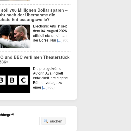
 soll 700 Millionen Dollar sparen –
oht nach der Übernahme die
chste Entlassungswelle?
Electronic Arts ist seit
dem 04. August 2026
offiziell nicht mehr an
der Börse. Nur
[…]
(00)
O und BBC verfilmen Theaterstück
536»
Die preisgekrönte
Autorin Ava Pickett
entwickelt ihre eigene
Bühnenvorlage zu
einer
[…]
(00)
hbegriff
suchen