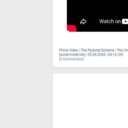
Prime Video / The Pyramid Scheme / The Vir
[quotenmeter.de]
·
03.06.2026
·
23:12 Uhr
[0 Kommentare]