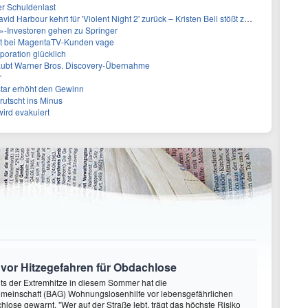
er Schuldenlast
 Harbour kehrt für 'Violent Night 2' zurück – Kristen Bell stößt zur Besetzung
-Investoren gehen zu Springer
bt bei MagentaTV-Kunden vage
oration glücklich
laubt Warner Bros. Discovery-Übernahme
r
tar erhöht den Gewinn
rutscht ins Minus
ird evakuiert
 vor Hitzegefahren für Obdachlose
hts der Extremhitze in diesem Sommer hat die
meinschaft (BAG) Wohnungslosenhilfe vor lebensgefährlichen
hlose gewarnt. "Wer auf der Straße lebt, trägt das höchste Risiko