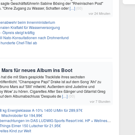
, sagte Geschäftsführerin Sabine Bösing der "Rheinischen Post"
). "Ohne Zugang zu Wasser, Schatten oder
[…]
(00)
vor 24 Minuten
nenabwehr beim Innenministerium
alen Kraftakt für Wasserversorgung
Ölpreis steigt kräftig
will Nato-Konsultationen nach Drohnenfund
 hunderte Chef-Titel ab
 Mars für neues Album ins Boot
hat die mit Stars gespickte Trackliste ihres sechsten
öffentlicht. "Champagne Papi" Drake ist auf dem Song 'Ahí' zu
runo Mars auf 'Still' mitwirkt. Außerdem sind Judeline und
y Wow' zu hören. Cigarettes After Sex-Sänger und Gitarrist Greg
 auf dem Albumabschluss 'Después de
[…]
(00)
vor 7 Stunden
 kg Energieklasse A-10% 1400 U/Min für 289,97€
Wischroboter für 194,99€
nachtungen im DAS LUDWIG Sports Resort inkl. HP + Wellness ab 174€ p.P.
hings Eimer 150 Lutscher für 21,95€
eites Kind zur Welt