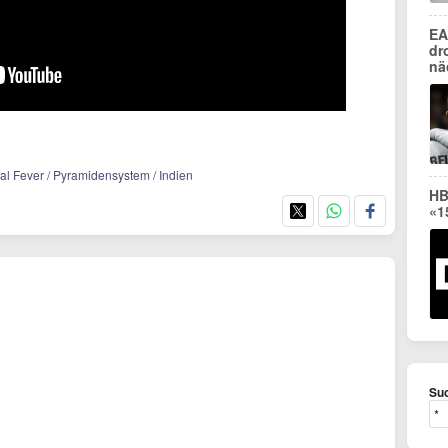
EA
dr
nä
al Fever / Pyramidensystem / Indien
HB
«1
Suc