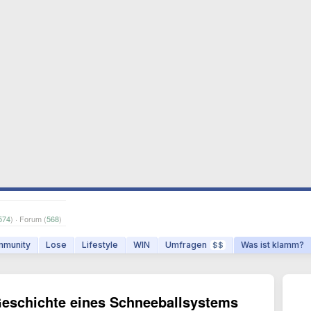
574
) · Forum (
568
)
munity
Lose
Lifestyle
WIN
Umfragen
Was ist klamm?
$$
 Geschichte eines Schneeballsystems