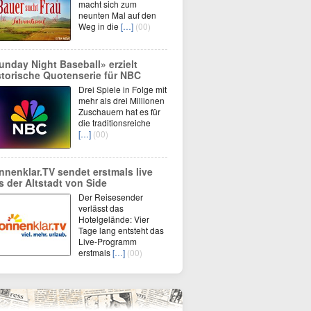
macht sich zum
neunten Mal auf den
Weg in die
[…]
(00)
unday Night Baseball» erzielt
storische Quotenserie für NBC
Drei Spiele in Folge mit
mehr als drei Millionen
Zuschauern hat es für
die traditionsreiche
[…]
(00)
nnenklar.TV sendet erstmals live
s der Altstadt von Side
Der Reisesender
verlässt das
Hotelgelände: Vier
Tage lang entsteht das
Live-Programm
erstmals
[…]
(00)