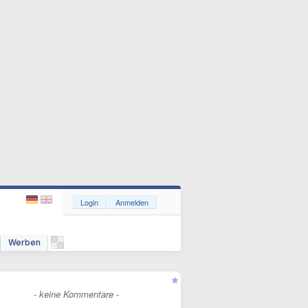
Login
Anmelden
Werben
- keine Kommentare -