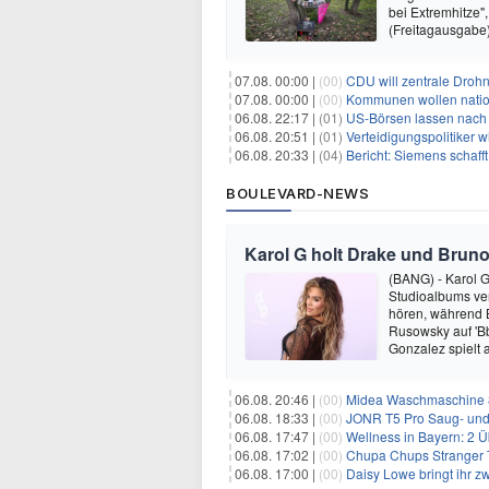
bei Extremhitze"
(Freitagausgabe
07.08. 00:00 |
(00)
CDU will zentrale Droh
07.08. 00:00 |
(00)
Kommunen wollen nation
06.08. 22:17 |
(01)
US-Börsen lassen nach - 
06.08. 20:51 |
(01)
Verteidigungspolitiker 
06.08. 20:33 |
(04)
Bericht: Siemens schafft
BOULEVARD-NEWS
Karol G holt Drake und Bruno
(BANG) - Karol G 
Studioalbums ver
hören, während B
Rusowsky auf 'Bb
Gonzalez spielt
06.08. 20:46 |
(00)
Midea Waschmaschine 8
06.08. 18:33 |
(00)
JONR T5 Pro Saug- und 
06.08. 17:47 |
(00)
Wellness in Bayern: 2 Über
06.08. 17:02 |
(00)
Chupa Chups Stranger T
06.08. 17:00 |
(00)
Daisy Lowe bringt ihr zw