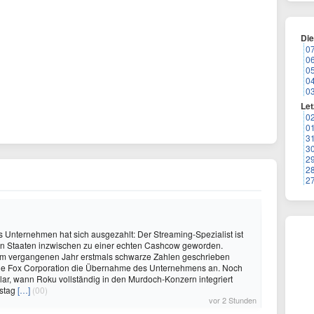
Di
0
0
0
0
0
Let
0
0
3
3
2
2
2
s Unternehmen hat sich ausgezahlt: Der Streaming-Spezialist ist
ten Staaten inzwischen zu einer echten Cashcow geworden.
 vergangenen Jahr erstmals schwarze Zahlen geschrieben
 die Fox Corporation die Übernahme des Unternehmens an. Noch
nklar, wann Roku vollständig in den Murdoch-Konzern integriert
rstag
[…]
(00)
vor 2 Stunden