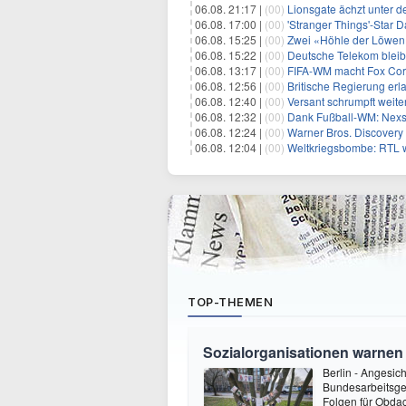
06.08. 21:17 |
(00)
Lionsgate ächzt unter d
06.08. 17:00 |
(00)
'Stranger Things'-Star David
06.08. 15:25 |
(00)
Zwei «Höhle der Löwen»
06.08. 15:22 |
(00)
Deutsche Telekom blei
06.08. 13:17 |
(00)
FIFA-WM macht Fox Corp
06.08. 12:56 |
(00)
Britische Regierung er
06.08. 12:40 |
(00)
Versant schrumpft weite
06.08. 12:32 |
(00)
Dank Fußball-WM: Nexs
06.08. 12:24 |
(00)
Warner Bros. Discovery 
06.08. 12:04 |
(00)
Weltkriegsbombe: RTL w
TOP-THEMEN
Sozialorganisationen warnen
Berlin - Angesic
Bundesarbeitsge
Folgen für Obdac