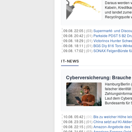
Daraus werden vi
Kabeln, Kreditka
und landet zumei
Recyclingquote 
09.08. 22:05 |
(03)
Supermarkt- und Discou
09.08. 20:42 |
(01)
Parkside PDST 5 B2 Dru
09.08. 18:29 |
(01)
Victorinox Hunter Schw
09.08. 18:11 |
(01)
BGS Diy 816 Torx-Winkel
09.08. 17:02 |
(01)
SONAX FelgenBürste für 
IT-NEWS
Cyberversicherung: Brauche i
Hamburg/Berlin (
falscher Identit
Zahlungsinformat
Laut dem Cybersi
Bundesamts für S
10.08. 05:42 |
(00)
Bis zu welcher Höhe lei
09.08. 23:35 |
(01)
China setzt auf KI-Akt
09.08. 22:15 |
(05)
Amazon-Angebote des T
09.08. 21:55 |
(02)
American Express Gold 