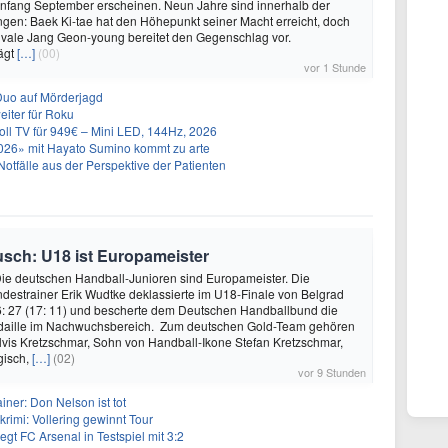
Anfang September erscheinen. Neun Jahre sind innerhalb der
en: Baek Ki-tae hat den Höhepunkt seiner Macht erreicht, doch
 Rivale Jang Geon-young bereitet den Gegenschlag vor.
lägt
[…]
(00)
vor 1 Stunde
r-Duo auf Mörderjagd
eiter für Roku
l TV für 949€ – Mini LED, 144Hz, 2026
026» mit Hayato Sumino kommt zu arte
Notfälle aus der Perspektive der Patienten
usch: U18 ist Europameister
Die deutschen Handball-Junioren sind Europameister. Die
estrainer Erik Wudtke deklassierte im U18-Finale von Belgrad
6: 27 (17: 11) und bescherte dem Deutschen Handballbund die
aille im Nachwuchsbereich. Zum deutschen Gold-Team gehören
vis Kretzschmar, Sohn von Handball-Ikone Stefan Kretzschmar,
gisch,
[…]
(02)
vor 9 Stunden
iner: Don Nelson ist tot
imi: Vollering gewinnt Tour
gt FC Arsenal in Testspiel mit 3:2