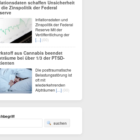
flationsdaten schaffen Unsicherheit
r die Zinspolitik der Federal
serve
Inflationsdaten und
Zinspolitik der Federal
Reserve Mit der
Veröffentlichung der
[…]
(00)
rkstoff aus Cannabis beendet
pträume bei über 1/3 der PTSD-
tienten
Die posttraumatische
Belastungsstörung ist
oft mit
wiederkehrenden
Alpträumen
[…]
(00)
hbegriff
suchen