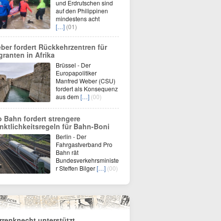
und Erdrutschen sind
auf den Philippinen
mindestens acht
[…]
(01)
ber fordert Rückkehrzentren für
granten in Afrika
Brüssel - Der
Europapolitiker
Manfred Weber (CSU)
fordert als Konsequenz
aus dem
[…]
(00)
o Bahn fordert strengere
nktlichkeitsregeln für Bahn-Boni
Berlin - Der
Fahrgastverband Pro
Bahn rät
Bundesverkehrsministe
r Steffen Bilger
[…]
(00)
rrenknecht unterstützt