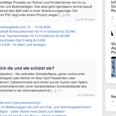
In
elfältige Produkte von Rohren und Fensterrahmen bis hin zu
fü
rten und Bodenbelägen. Das alles geht irgendwann einmal kaputt
Re
st auf dem Müll oder in einer Verbrennungsanlage. Die
von PVC liegt unter einem Prozent, wegen
[…]
(04)
vor 22 Stunden
nterangebote vom 10. – 15.08.2026
ckluft-Schlauchtrommel mit 10 m Schlauch für 25,94€
eizer Taschenmesser mit 12 Funktionen für 43,99€
schlüssel-Satz 9-teilig für 6,45€
Wi
5,52€ – für Stahl- und Alufelgen
Al
Pa
ch die und wie schützt sie?
dpa/tmn) - Sie verbreiten Schadsoftware, gehen online unter
ät shoppen oder fischen im Netz nach Passwörtern oder
ionen: Cyberkriminelle sind immer auf der Suche nach Opfern.
cherheitsmonitor, einer repräsentativen Dunkelfeldstudie des
icherheit in der Informationstechnik
[…]
(00)
vor 2 Stunden
Suc
stet eine Cyberversicherung?
ien im Wettlauf gegen die USA um Chip- und Technologiedominanz
ages – jeden Abend neue Deals zum Stöbern
Card: 50.000 Punkte Bonus + Metall-Kreditkarte