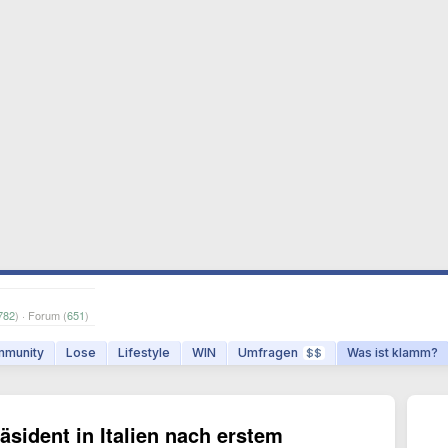
782
) · Forum (
651
)
munity
Lose
Lifestyle
WIN
Umfragen
Was ist klamm?
$$
äsident in Italien nach erstem