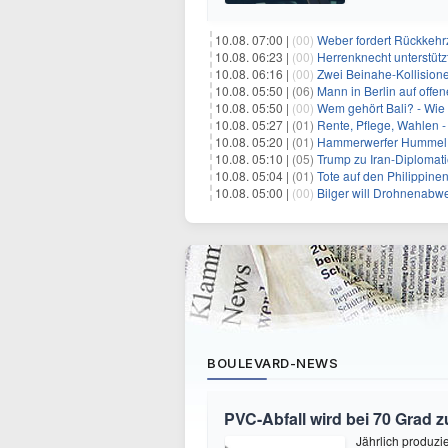
10.08. 07:00 |
(00)
Weber fordert Rückkehrz
10.08. 06:23 |
(00)
Herrenknecht unterstüt
10.08. 06:16 |
(00)
Zwei Beinahe-Kollision
10.08. 05:50 |
(06)
Mann in Berlin auf offe
10.08. 05:50 |
(00)
Wem gehört Bali? - Wie
10.08. 05:27 |
(01)
Rente, Pflege, Wahlen -
10.08. 05:20 |
(01)
Hammerwerfer Hummel: 
10.08. 05:10 |
(05)
Trump zu Iran-Diplomati
10.08. 05:04 |
(01)
Tote auf den Philippin
10.08. 05:00 |
(00)
Bilger will Drohnenabw
BOULEVARD-NEWS
PVC-Abfall wird bei 70 Grad 
Jährlich produzi