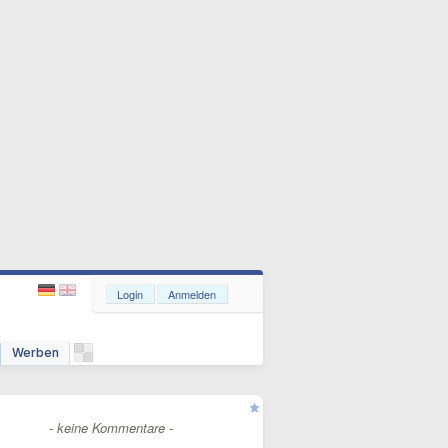
Login
Anmelden
Werben
- keine Kommentare -