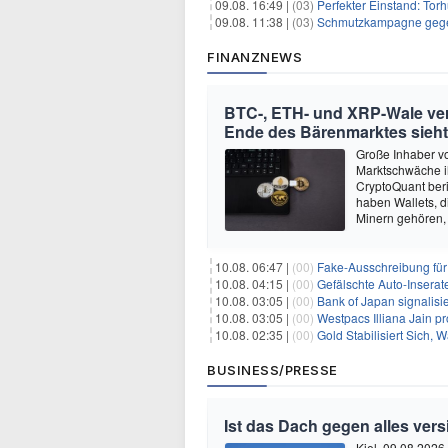
09.08. 16:49 |
(03)
Perfekter Einstand: Torh
09.08. 11:38 |
(03)
Schmutzkampagne gegen I
FINANZNEWS
BTC-, ETH- und XRP-Wale ver
Ende des Bärenmarktes sieht
Große Inhaber v
Marktschwäche i
CryptoQuant beri
haben Wallets, d
Minern gehören, 
10.08. 06:47 |
(00)
Fake-Ausschreibung für
10.08. 04:15 |
(00)
Gefälschte Auto-Inserat
10.08. 03:05 |
(00)
Bank of Japan signalisier
10.08. 03:05 |
(00)
Westpacs Illiana Jain prognos
10.08. 02:35 |
(00)
Gold Stabilisiert Sich,
BUSINESS/PRESSE
Ist das Dach gegen alles vers
Kiel, 09.08.2026 