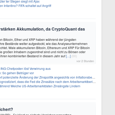
üter ter Stegen siegt mit Ajax
nfantino? FIFA schaltet auf Angriff
stärken Akkumulation, da CryptoQuant das
on Bitcoin, Ether und XRP haben während der jüngsten
hre Bestände weiter aufgestockt, wie das Analyseunternehmen
chtet. Wale akkumulieren Bitcoin, Ethereum und XRP Für Bitcoin
ie großen Inhabern zugeordnet sind und nicht zu Börsen oder
ihren kombinierten Bestand in diesem Jahr auf
[…]
(00)
vor 2 Stunden
 ING-Chefposten löst Verwirrung aus
e: So gehen Betrüger vor
t potenzielle Änderung der Zinspolitik angesichts von Inflationsbedenken
tiziert, dass die Fed die Zinssätze nach dem Arbeitsmarktbericht stabil halten wird
 Während Weiche US-Arbeitsmarktdaten Zinsängste Lindern
ichert?
(lifePR) - Es klingt so einfach: Versicherungsvertrag