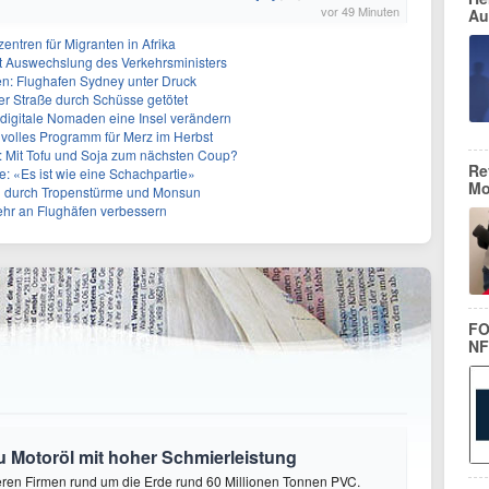
vor 49 Minuten
Au
entren für Migranten in Afrika
zt Auswechslung des Verkehrsministers
en: Flughafen Sydney unter Druck
ner Straße durch Schüsse getötet
 digitale Nomaden eine Insel verändern
 volles Programm für Merz im Herbst
Mit Tofu und Soja zum nächsten Coup?
Re
e: «Es ist wie eine Schachpartie»
Mo
en durch Tropenstürme und Monsun
ehr an Flughäfen verbessern
FO
NF
zu Motoröl mit hoher Schmierleistung
eren Firmen rund um die Erde rund 60 Millionen Tonnen PVC.