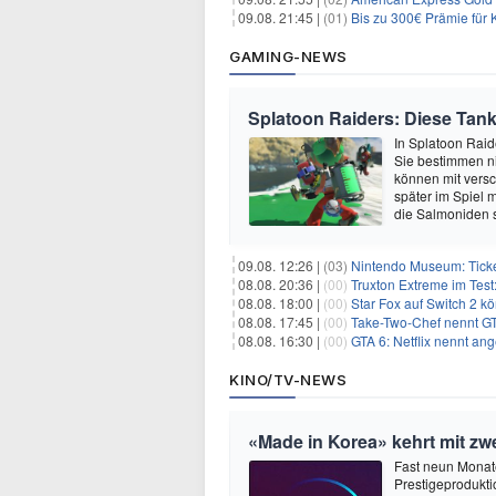
09.08. 21:45 |
(01)
Bis zu 300€ Prämie für 
GAMING-NEWS
Splatoon Raiders: Diese Tank-
In Splatoon Raide
Sie bestimmen ni
können mit vers
später im Spiel 
die Salmoniden 
09.08. 12:26 |
(03)
Nintendo Museum: Ticket
08.08. 20:36 |
(00)
Truxton Extreme im Test:
08.08. 18:00 |
(00)
Star Fox auf Switch 2 k
08.08. 17:45 |
(00)
Take-Two-Chef nennt GT
08.08. 16:30 |
(00)
GTA 6: Netflix nennt an
KINO/TV-NEWS
«Made in Korea» kehrt mit zwe
Fast neun Monate
Prestigeprodukti