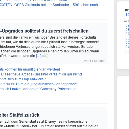
KOSTENLOSES Girokonto bei der Santander – 50€ schon nach 1 Woche!
Di
1
Let
0
0
Upgrades solltest du zuerst freischalten
0
rs sind die Tanks ein wichtiger Bestandteil deines Fortschritts.
0
cht nur, wie du dich durch die Spirhalit-Inseln bewegst, sondern
0
chiedenen Verbesserungen deutlich stärker werden. Gerade
0
machen die richtigen Upgrades einen großen Unterschied, wenn
0
stärker werden und die
[…]
(00)
vor 14 Stunden
s könnten für ungültig erklärt werden!
 Dieser neue Arcade-Klassiker verzeiht dir gar nichts
önnte sich zum Flop entwickeln
A 6 für 80 Euro ein „unglaubliches Schnäppchen“
geblich Laufzeit der neuen Gameplay-Präsentation
iter Staffel zurück
 nach dem Serienstart setzt Disney+ seine koreanische
on «Made in Korea» fort. Ein erster Teaser stimmt auf die neuen