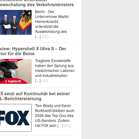
swechslung des Verkehrsministers
Berlin - Der
Unternehmer Martin
Herrenknecht
unterstützt die
Auswechslung des
[…]
(00)
view: Hypershell X Ultra S – Der
tor für die Beine
Tragbare Exoskelette
haben den Sprung aus
medizinischen Laboren
und Industriehallen
[…]
(00)
X setzt auf Kontinuität bei seiner
L-Berichterstattung
Tom Brady und Kevin
Burkhardt bleiben auch
2026 das Top-Duo des
US-Senders. Zudem
hat FOX sein
[…]
(00)