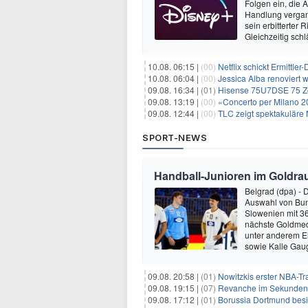
Folgen ein, die 
Handlung vergang
sein erbitterter
Gleichzeitig sch
10.08. 06:15 |
(00)
Netflix schickt Ermittle
10.08. 06:04 |
(00)
Jessica Alba renoviert w
09.08. 16:34 |
(01)
Hisense 75U7DSE 75 Zol
09.08. 13:19 |
(00)
«Concerto per Milano 2
09.08. 12:44 |
(00)
TLC zeigt spektakuläre 
SPORT-NEWS
Handball-Junioren im Goldra
Belgrad (dpa) - 
Auswahl von Bund
Slowenien mit 3
nächste Goldmed
unter anderem El
sowie Kalle Gau
09.08. 20:58 |
(01)
Nowitzkis erster NBA-Tra
09.08. 19:15 |
(07)
Revanche im Sekundenkr
09.08. 17:12 |
(01)
Borussia Dortmund besie