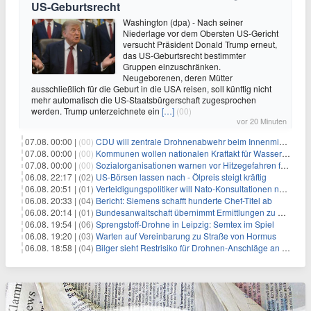
US-Geburtsrecht
Washington (dpa) - Nach seiner
Niederlage vor dem Obersten US-Gericht
versucht Präsident Donald Trump erneut,
das US-Geburtsrecht bestimmter
Gruppen einzuschränken.
Neugeborenen, deren Mütter
ausschließlich für die Geburt in die USA reisen, soll künftig nicht
mehr automatisch die US-Staatsbürgerschaft zugesprochen
werden. Trump unterzeichnete ein
[…]
(00)
vor 20 Minuten
07.08. 00:00 |
(00)
CDU will zentrale Drohnenabwehr beim Innenministerium
07.08. 00:00 |
(00)
Kommunen wollen nationalen Kraftakt für Wasserversorgung
07.08. 00:00 |
(00)
Sozialorganisationen warnen vor Hitzegefahren für Obdachlose
06.08. 22:17 |
(02)
US-Börsen lassen nach - Ölpreis steigt kräftig
06.08. 20:51 |
(01)
Verteidigungspolitiker will Nato-Konsultationen nach Drohnenfund
06.08. 20:33 |
(04)
Bericht: Siemens schafft hunderte Chef-Titel ab
06.08. 20:14 |
(01)
Bundesanwaltschaft übernimmt Ermittlungen zu Drohnenvorfall
06.08. 19:54 |
(06)
Sprengstoff-Drohne in Leipzig: Semtex im Spiel
06.08. 19:20 |
(03)
Warten auf Vereinbarung zu Straße von Hormus
06.08. 18:58 |
(04)
Bilger sieht Restrisiko für Drohnen-Anschläge an Flughäfen