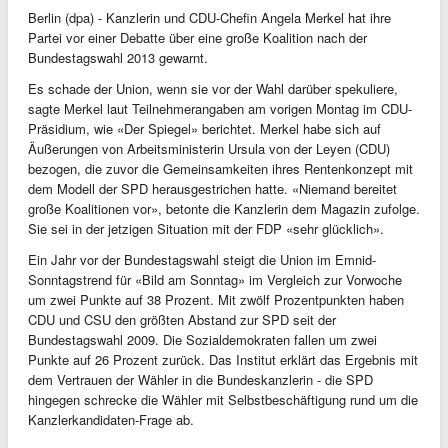
Berlin (dpa) - Kanzlerin und CDU-Chefin Angela Merkel hat ihre
Partei vor einer Debatte über eine große Koalition nach der
Bundestagswahl 2013 gewarnt.
Es schade der Union, wenn sie vor der Wahl darüber spekuliere,
sagte Merkel laut Teilnehmerangaben am vorigen Montag im CDU-
Präsidium, wie «Der Spiegel» berichtet. Merkel habe sich auf
Äußerungen von Arbeitsministerin Ursula von der Leyen (CDU)
bezogen, die zuvor die Gemeinsamkeiten ihres Rentenkonzept mit
dem Modell der SPD herausgestrichen hatte. «Niemand bereitet
große Koalitionen vor», betonte die Kanzlerin dem Magazin zufolge.
Sie sei in der jetzigen Situation mit der FDP «sehr glücklich».
Ein Jahr vor der Bundestagswahl steigt die Union im Emnid-
Sonntagstrend für «Bild am Sonntag» im Vergleich zur Vorwoche
um zwei Punkte auf 38 Prozent. Mit zwölf Prozentpunkten haben
CDU und CSU den größten Abstand zur SPD seit der
Bundestagswahl 2009. Die Sozialdemokraten fallen um zwei
Punkte auf 26 Prozent zurück. Das Institut erklärt das Ergebnis mit
dem Vertrauen der Wähler in die Bundeskanzlerin - die SPD
hingegen schrecke die Wähler mit Selbstbeschäftigung rund um die
Kanzlerkandidaten-Frage ab.