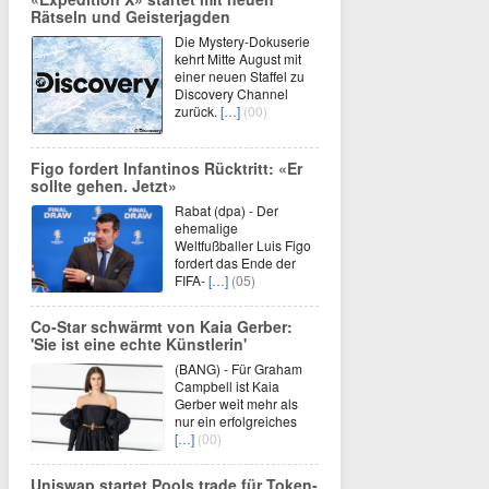
Rätseln und Geisterjagden
Die Mystery-Dokuserie
kehrt Mitte August mit
einer neuen Staffel zu
Discovery Channel
zurück.
[…]
(00)
Figo fordert Infantinos Rücktritt: «Er
sollte gehen. Jetzt»
Rabat (dpa) - Der
ehemalige
Weltfußballer Luis Figo
fordert das Ende der
FIFA-
[…]
(05)
Co-Star schwärmt von Kaia Gerber:
'Sie ist eine echte Künstlerin'
(BANG) - Für Graham
Campbell ist Kaia
Gerber weit mehr als
nur ein erfolgreiches
[…]
(00)
Uniswap startet Pools.trade für Token-