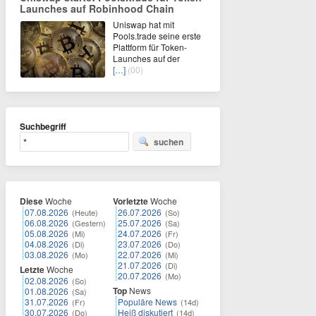
Launches auf Robinhood Chain
Uniswap hat mit
Pools.trade seine erste
Plattform für Token-
Launches auf der
[…]
(00)
Suchbegriff
suchen
Diese
Woche
Vorletzte
Woche
07.08.2026
26.07.2026
(Heute)
(So)
06.08.2026
25.07.2026
(Gestern)
(Sa)
05.08.2026
24.07.2026
(Mi)
(Fr)
04.08.2026
23.07.2026
(Di)
(Do)
03.08.2026
22.07.2026
(Mo)
(Mi)
21.07.2026
(Di)
Letzte
Woche
20.07.2026
(Mo)
02.08.2026
(So)
Top
News
01.08.2026
(Sa)
31.07.2026
Populäre News
(Fr)
(14d)
30.07.2026
Heiß diskutiert
(Do)
(14d)