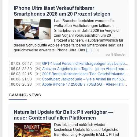
iPhone Ultra lässt Verkauf faltbarer
Smartphones 2026 um 20 Prozent steigen
Laut Branchenberichten werden die
weltweiten Auslieferungen faltbarer
Smartphones im Jahr 2026 im Vergleich
zum Vorjahr voraussichtlich um 20
Prozent wachsen. Hauptverantwortlich für
diesen Schub dürfte Apples erstes faltbares Smartphone sein: das
gerüchteweise erwartete iPhone Ultra. Das
[…]
(00)
vor 8 Stunden
07.08. 00:47 |
(00)
GPT-4 baut Persönlichkeitsfragebögen aus beliebigen Texten und sagt Antworten voraus
06.08. 22:30 |
(04)
Amazon-Angebote des Tages – jeden Abend neue Deals zum Stöbern
06.08. 22:15 |
(01)
200€ Bonus für kostenloses Tide Geschäftskundenkonto
06.08. 21:33 |
(00)
SportSpar: Jackpot Sale – Viele Artikel für nur 6,66€ – nur 48 Stunden
06.08. 20:23 |
(00)
Apple iPhone 17 256GB + 70GB 5G + Alles-Flat im Vodafone-Netz für 34,99€/Monat – eff. 4,65€/Monat
GAMING-NEWS
Naturalist Update für Ball x Pit verfügbar —
neuer Content auf allen Plattformen
Das letzte und natürlich wieder
kostenlose Update für das erfolgreiche
Ball-Bouncing-Roguelite BALL x PIT ist