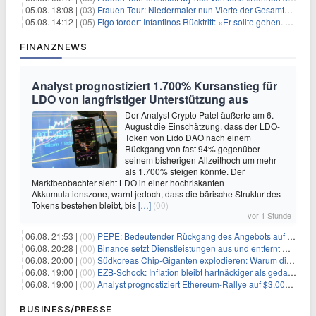
05.08. 18:08 |
(03)
Frauen-Tour: Niedermaier nun Vierte der Gesamtwertung
05.08. 14:12 |
(05)
Figo fordert Infantinos Rücktritt: «Er sollte gehen. Jetzt»
FINANZNEWS
Analyst prognostiziert 1.700% Kursanstieg für
LDO von langfristiger Unterstützung aus
Der Analyst Crypto Patel äußerte am 6.
August die Einschätzung, dass der LDO-
Token von Lido DAO nach einem
Rückgang von fast 94% gegenüber
seinem bisherigen Allzeithoch um mehr
als 1.700% steigen könnte. Der
Marktbeobachter sieht LDO in einer hochriskanten
Akkumulationszone, warnt jedoch, dass die bärische Struktur des
Tokens bestehen bleibt, bis
[…]
(00)
vor 1 Stunde
06.08. 21:53 |
(00)
PEPE: Bedeutender Rückgang des Angebots auf Börsen – Was kommt als Nächstes?
06.08. 20:28 |
(00)
Binance setzt Dienstleistungen aus und entfernt mehrere Krypto-Paare: Wer ist betroffen?
06.08. 20:00 |
(00)
Südkoreas Chip-Giganten explodieren: Warum dieser Rekord-Tag die KI-Branche erschüttert
06.08. 19:00 |
(00)
EZB-Schock: Inflation bleibt hartnäckiger als gedacht – 2027 wird zum kritischen Test
06.08. 19:00 |
(00)
Analyst prognostiziert Ethereum-Rallye auf $3.000 nach entscheidendem On-Chain-Ausbruch
BUSINESS/PRESSE