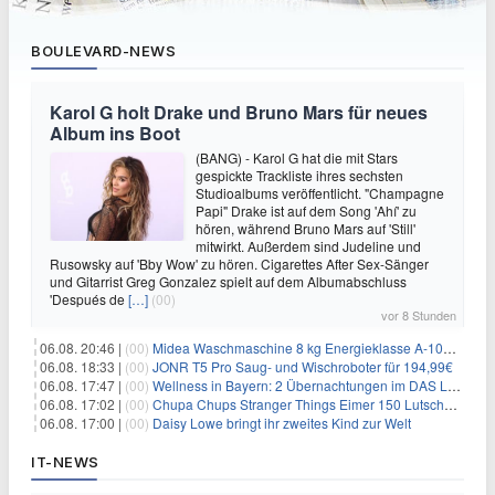
BOULEVARD-NEWS
Karol G holt Drake und Bruno Mars für neues
Album ins Boot
(BANG) - Karol G hat die mit Stars
gespickte Trackliste ihres sechsten
Studioalbums veröffentlicht. "Champagne
Papi" Drake ist auf dem Song 'Ahí' zu
hören, während Bruno Mars auf 'Still'
mitwirkt. Außerdem sind Judeline und
Rusowsky auf 'Bby Wow' zu hören. Cigarettes After Sex-Sänger
und Gitarrist Greg Gonzalez spielt auf dem Albumabschluss
'Después de
[…]
(00)
vor 8 Stunden
06.08. 20:46 |
(00)
Midea Waschmaschine 8 kg Energieklasse A-10% 1400 U/Min für 289,97€
06.08. 18:33 |
(00)
JONR T5 Pro Saug- und Wischroboter für 194,99€
06.08. 17:47 |
(00)
Wellness in Bayern: 2 Übernachtungen im DAS LUDWIG Sports Resort inkl. HP + Wellness ab 174€ p.P.
06.08. 17:02 |
(00)
Chupa Chups Stranger Things Eimer 150 Lutscher für 21,95€
06.08. 17:00 |
(00)
Daisy Lowe bringt ihr zweites Kind zur Welt
IT-NEWS