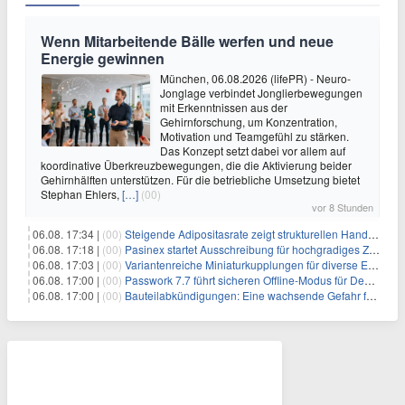
Wenn Mitarbeitende Bälle werfen und neue
Energie gewinnen
München, 06.08.2026 (lifePR) - Neuro-
Jonglage verbindet Jonglierbewegungen
mit Erkenntnissen aus der
Gehirnforschung, um Konzentration,
Motivation und Teamgefühl zu stärken.
Das Konzept setzt dabei vor allem auf
koordinative Überkreuzbewegungen, die die Aktivierung beider
Gehirnhälften unterstützen. Für die betriebliche Umsetzung bietet
Stephan Ehlers,
[…]
(00)
vor 8 Stunden
06.08. 17:34 |
(00)
Steigende Adipositasrate zeigt strukturellen Handlungsbedarf bei der Ernährung schulpflichtiger Kinder
06.08. 17:18 |
(00)
Pasinex startet Ausschreibung für hochgradiges Zinksulfidkonzentrat mit Germanium- und Silbergehalten und stellt ein Betriebsupdate bereit
06.08. 17:03 |
(00)
Variantenreiche Miniaturkupplungen für diverse Einsatzbereiche
06.08. 17:00 |
(00)
Passwork 7.7 führt sicheren Offline-Modus für Desktop- und Mobile-Apps ein
06.08. 17:00 |
(00)
Bauteilabkündigungen: Eine wachsende Gefahr für industrielle Elektroniksysteme