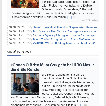
da! The Naturalist Update ist ab sofort auf
allen Plattformen verfügbar und fügt dem
Spiel noch mehr Charaktere, Bälle und
Passive Fähigkeiten hinzu, wodurch sich die Möglichkeiten eines
Runs erheblich erweitern. Neue Charaktere
[…]
(00)
vor 2 Stunden
06.08. 22:26 |
(00)
Neuer Horror‑Titel The Skin Stapler feiert Release
06.08. 19:42 |
(00)
Tom Clancy’s The Division Resurgence – ab sofort für euch verfügbar
06.08. 19:41 |
(00)
Farmer’s Dynasty 2 bringt euch neue Fahrzeuge
06.08. 19:41 |
(00)
Tower Tactics 2 angekündigt: Tower Defense und Deckbuilding Kombo kehrt zurück
06.08. 19:40 |
(00)
MARVEL Tōkon: Fighting Souls ist ab heute verfügbar
KINO/TV-NEWS
«Conan O'Brien Must Go» geht bei HBO Max in
die dritte Runde
Die Reise-Dokuserie mit dem US-
amerikanischen Late-Night-Star führt
diesmal nach Indien, in die Niederlande,
auf die Philippinen und nach Marokko.
HBO Max bringt die dritte Staffel der
Reise-Dokuserie Conan O'Brien Must Go
am 22. August nach Deutschland, Österreich, in die Schweiz,
nach Luxemburg und Liechtenstein. Die vier neuen Episoden
erscheinen wöchentlich. Die ersten beiden Staffeln
[…]
(00)