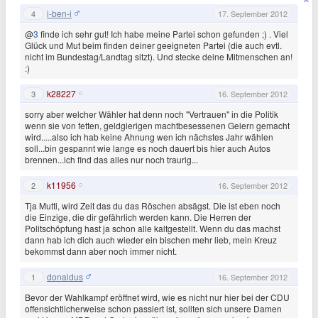
i-ben-i
4
17. September 2012
@
3
finde ich sehr gut! Ich habe meine Partei schon gefunden ;) . Viel
Glück und Mut beim finden deiner geeigneten Partei (die auch evtl.
nicht im Bundestag/Landtag sitzt). Und stecke deine Mitmenschen an!
:)
k28227
3
16. September 2012
sorry aber welcher Wähler hat denn noch "Vertrauen" in die Politik
wenn sie von fetten, geldgierigen machtbesessenen Geiern gemacht
wird.....also ich hab keine Ahnung wen ich nächstes Jahr wählen
soll...bin gespannt wie lange es noch dauert bis hier auch Autos
brennen...ich find das alles nur noch traurig...
k11956
2
16. September 2012
Tja Mutti, wird Zeit das du das Röschen absägst. Die ist eben noch
die Einzige, die dir gefährlich werden kann. Die Herren der
Politschöpfung hast ja schon alle kaltgestellt. Wenn du das machst
dann hab ich dich auch wieder ein bischen mehr lieb, mein Kreuz
bekommst dann aber noch immer nicht.
donaldus
1
16. September 2012
Bevor der Wahlkampf eröffnet wird, wie es nicht nur hier bei der CDU
offensichtlicherweise schon passiert ist, sollten sich unsere Damen