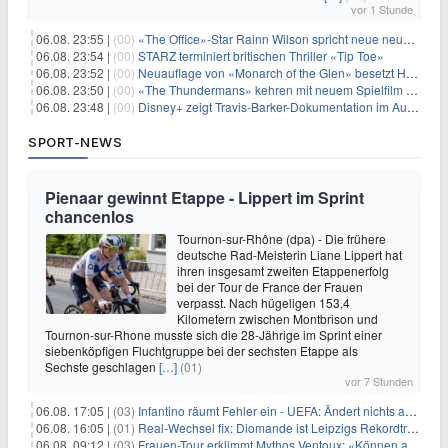
vor 1 Stunde
06.08. 23:55 |
(00)
«The Office»-Star Rainn Wilson spricht neue neuseeländische Serie «Settling»
06.08. 23:54 |
(00)
STARZ terminiert britischen Thriller «Tip Toe»
06.08. 23:52 |
(00)
Neuauflage von «Monarch of the Glen» besetzt Hauptrollen
06.08. 23:50 |
(00)
«The Thundermans» kehren mit neuem Spielfilm zurück
06.08. 23:48 |
(00)
Disney+ zeigt Travis-Barker-Dokumentation im August
SPORT-NEWS
Pienaar gewinnt Etappe - Lippert im Sprint
chancenlos
Tournon-sur-Rhône (dpa) - Die frühere
deutsche Rad-Meisterin Liane Lippert hat
ihren insgesamt zweiten Etappenerfolg
bei der Tour de France der Frauen
verpasst. Nach hügeligen 153,4
Kilometern zwischen Montbrison und
Tournon-sur-Rhone musste sich die 28-Jährige im Sprint einer
siebenköpfigen Fluchtgruppe bei der sechsten Etappe als
Sechste geschlagen
[…]
(01)
vor 7 Stunden
06.08. 17:05 |
(03)
Infantino räumt Fehler ein - UEFA: Ändert nichts an Boykott
06.08. 16:05 |
(01)
Real-Wechsel fix: Diomande ist Leipzigs Rekordtransfer
06.08. 09:12 |
(03)
Frauen-Tour erklimmt Mythos Ventoux: «Können alles schaffen»