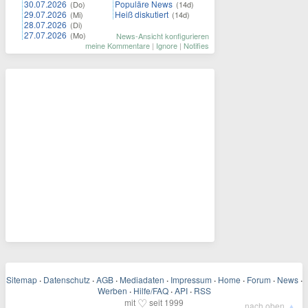
30.07.2026
Populäre News
(Do)
(14d)
29.07.2026
Heiß diskutiert
(Mi)
(14d)
28.07.2026
(Di)
27.07.2026
(Mo)
News-Ansicht konfigurieren
meine Kommentare
|
Ignore
|
Notifies
Sitemap
·
Datenschutz
·
AGB
·
Mediadaten
·
Impressum
·
Home
·
Forum
·
News
·
Werben
·
Hilfe/FAQ
·
API
·
RSS
♡
mit
seit 1999
▲
nach oben