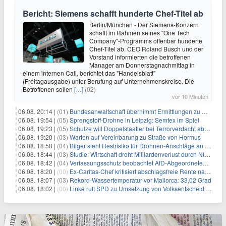
Bericht: Siemens schafft hunderte Chef-Titel ab
Berlin/München - Der Siemens-Konzern
schafft im Rahmen seines "One Tech
Company"-Programms offenbar hunderte
Chef-Titel ab. CEO Roland Busch und der
Vorstand informierten die betroffenen
Manager am Donnerstagnachmittag in
einem internen Call, berichtet das "Handelsblatt"
(Freitagausgabe) unter Berufung auf Unternehmenskreise. Die
Betroffenen sollen
[…]
(02)
vor 10 Minuten
06.08. 20:14 |
(01)
Bundesanwaltschaft übernimmt Ermittlungen zu Drohnenvorfall
06.08. 19:54 |
(05)
Sprengstoff-Drohne in Leipzig: Semtex im Spiel
06.08. 19:23 |
(05)
Schulze will Doppelstaatler bei Terrorverdacht abschieben
06.08. 19:20 |
(03)
Warten auf Vereinbarung zu Straße von Hormus
06.08. 18:58 |
(04)
Bilger sieht Restrisiko für Drohnen-Anschläge an Flughäfen
06.08. 18:44 |
(03)
Studie: Wirtschaft droht Milliardenverlust durch Niedrigwasser
06.08. 18:42 |
(04)
Verfassungsschutz beobachtet AfD-Abgeordneten Nolte
06.08. 18:20 |
(00)
Ex-Caritas-Chef kritisiert abschlagsfreie Rente nach 45 Jahren
06.08. 18:07 |
(03)
Rekord-Wassertemperatur vor Mallorca: 33,02 Grad
06.08. 18:02 |
(00)
Linke ruft SPD zu Umsetzung von Volksentscheid auf