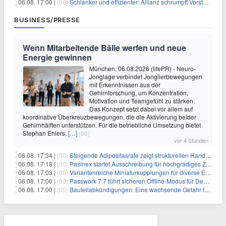
06.08. 17:00 |
(00)
Schlanker und effizienter: Allianz schrumpft Vorstand auf 8 Köpfe – das steckt dahinter
BUSINESS/PRESSE
Wenn Mitarbeitende Bälle werfen und neue
Energie gewinnen
München, 06.08.2026 (lifePR) - Neuro-
Jonglage verbindet Jonglierbewegungen
mit Erkenntnissen aus der
Gehirnforschung, um Konzentration,
Motivation und Teamgefühl zu stärken.
Das Konzept setzt dabei vor allem auf
koordinative Überkreuzbewegungen, die die Aktivierung beider
Gehirnhälften unterstützen. Für die betriebliche Umsetzung bietet
Stephan Ehlers,
[…]
(00)
vor 4 Stunden
06.08. 17:34 |
(00)
Steigende Adipositasrate zeigt strukturellen Handlungsbedarf bei der Ernährung schulpflichtiger Kinder
06.08. 17:18 |
(00)
Pasinex startet Ausschreibung für hochgradiges Zinksulfidkonzentrat mit Germanium- und Silbergehalten und stellt ein Betriebsupdate bereit
06.08. 17:03 |
(00)
Variantenreiche Miniaturkupplungen für diverse Einsatzbereiche
06.08. 17:00 |
(00)
Passwork 7.7 führt sicheren Offline-Modus für Desktop- und Mobile-Apps ein
06.08. 17:00 |
(00)
Bauteilabkündigungen: Eine wachsende Gefahr für industrielle Elektroniksysteme