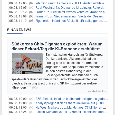
06.08. 17:05 |
(02)
Infantino räumt Fehler ein - UEFA: Ändert nichts an Boykott
06.08. 16:05 |
(00)
Real-Wechsel fix: Diomande ist Leipzigs Rekordtransfer
06.08. 09:12 |
(02)
Frauen-Tour erklimmt Mythos Ventoux: «Können alles schaffen»
05.08. 18:08 |
(03)
Frauen-Tour: Niedermaier nun Vierte der Gesamtwertung
05.08. 14:12 |
(05)
Figo fordert Infantinos Rücktritt: «Er sollte gehen. Jetzt»
FINANZNEWS
Südkoreas Chip-Giganten explodieren: Warum
dieser Rekord-Tag die KI-Branche erschüttert
Ein historischer Handelstag für Südkorea
Der koreanische Aktienmarkt hat am
Freitag eine beispiellose Performance
abgeliefert. Der Kospi-Index verzeichnete
seinen besten Handelstag in der
Börsengeschichte, angetrieben durch
spektakuläre Kursgewinne in den Tech-Schwergewichten des
Landes. Samsung Electronics und SK Hynix, zwei der weltweit
führenden
[…]
(00)
vor 44 Minuten
06.08. 19:00 |
(00)
EZB-Schock: Inflation bleibt hartnäckiger als gedacht – 2027 wird zum kritischen Test
06.08. 19:00 |
(00)
Analyst prognostiziert Ethereum-Rallye auf $3.000 nach entscheidendem On-Chain-Ausbruch
06.08. 18:00 |
(00)
NatWest Markets trotzt Marktchaos: 77 Millionen Pfund Gewinn im ersten Halbjahr
06.08. 17:24 |
(00)
Bitcoin-Kursanalyse: BTC kämpft mit entscheidender $65K-Hürde, während sich ein Liquidationscluster aufbaut