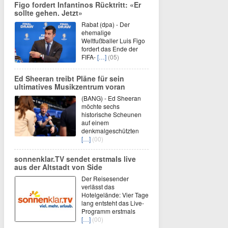
Figo fordert Infantinos Rücktritt: «Er
sollte gehen. Jetzt»
Rabat (dpa) - Der
ehemalige
Weltfußballer Luis Figo
fordert das Ende der
FIFA-
[…]
(05)
Ed Sheeran treibt Pläne für sein
ultimatives Musikzentrum voran
(BANG) - Ed Sheeran
möchte sechs
historische Scheunen
auf einem
denkmalgeschützten
[…]
(00)
sonnenklar.TV sendet erstmals live
aus der Altstadt von Side
Der Reisesender
verlässt das
Hotelgelände: Vier Tage
lang entsteht das Live-
Programm erstmals
[…]
(00)