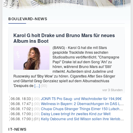
BOULEVARD-NEWS
Karol G holt Drake und Bruno Mars für neues
Album ins Boot
(BANG) - Karol G hat die mit Stars
gespickte Trackliste ihres sechsten
Studioalbums veröffentlicht. "Champagne
Papi" Drake ist auf dem Song 'Ahí' zu
hören, während Bruno Mars auf 'Still'
mitwirkt. Außerdem sind Judeline und
Rusowsky auf 'Bby Wow' zu hören. Cigarettes After Sex-Sänger
und Gitarrist Greg Gonzalez spielt auf dem Albumabschluss
'Después de
[…]
(00)
vor 3 Stunden
06.08. 18:33 |
(00)
JONR T5 Pro Saug- und Wischroboter für 194,99€
06.08. 17:47 |
(00)
Wellness in Bayern: 2 Übernachtungen im DAS LUDWIG Sports Resort inkl. HP + Wellness ab 174€ p.P.
06.08. 17:02 |
(00)
Chupa Chups Stranger Things Eimer 150 Lutscher für 21,95€
06.08. 17:00 |
(00)
Daisy Lowe bringt ihr zweites Kind zur Welt
06.08. 17:00 |
(01)
Kelly Osbourne und Sid Wilson sollen ihre Verlobung gelöst haben
IT-NEWS