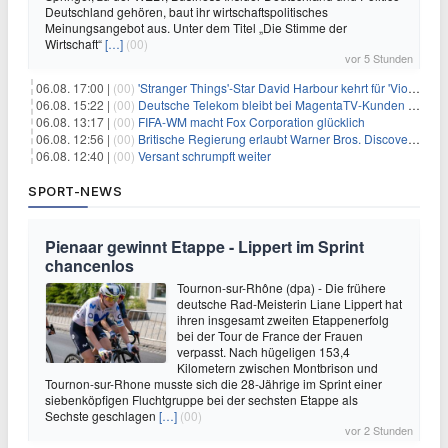
Deutschland gehören, baut ihr wirtschaftspolitisches
Meinungsangebot aus. Unter dem Titel „Die Stimme der
Wirtschaft“
[…]
(00)
vor 5 Stunden
06.08. 17:00 |
(00)
'Stranger Things'-Star David Harbour kehrt für 'Violent Night 2' zurück – Kristen Bell stößt zur Besetzung
06.08. 15:22 |
(00)
Deutsche Telekom bleibt bei MagentaTV-Kunden vage
06.08. 13:17 |
(00)
FIFA-WM macht Fox Corporation glücklich
06.08. 12:56 |
(00)
Britische Regierung erlaubt Warner Bros. Discovery-Übernahme
06.08. 12:40 |
(00)
Versant schrumpft weiter
SPORT-NEWS
Pienaar gewinnt Etappe - Lippert im Sprint
chancenlos
Tournon-sur-Rhône (dpa) - Die frühere
deutsche Rad-Meisterin Liane Lippert hat
ihren insgesamt zweiten Etappenerfolg
bei der Tour de France der Frauen
verpasst. Nach hügeligen 153,4
Kilometern zwischen Montbrison und
Tournon-sur-Rhone musste sich die 28-Jährige im Sprint einer
siebenköpfigen Fluchtgruppe bei der sechsten Etappe als
Sechste geschlagen
[…]
(00)
vor 2 Stunden