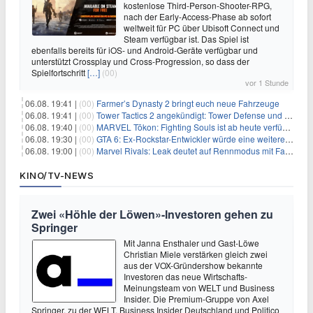
kostenlose Third-Person-Shooter-RPG,
nach der Early-Access-Phase ab sofort
weltweit für PC über Ubisoft Connect und
Steam verfügbar ist. Das Spiel ist
ebenfalls bereits für iOS- und Android-Geräte verfügbar und
unterstützt Crossplay und Cross-Progression, so dass der
Spielfortschritt
[…]
(00)
vor 1 Stunde
06.08. 19:41 |
(00)
Farmer’s Dynasty 2 bringt euch neue Fahrzeuge
06.08. 19:41 |
(00)
Tower Tactics 2 angekündigt: Tower Defense und Deckbuilding Kombo kehrt zurück
06.08. 19:40 |
(00)
MARVEL Tōkon: Fighting Souls ist ab heute verfügbar
06.08. 19:30 |
(00)
GTA 6: Ex-Rockstar-Entwickler würde eine weitere Verschiebung nicht überraschen
06.08. 19:00 |
(00)
Marvel Rivals: Leak deutet auf Rennmodus mit Fahrzeugen hin
KINO/TV-NEWS
Zwei «Höhle der Löwen»-Investoren gehen zu
Springer
Mit Janna Ensthaler und Gast-Löwe
Christian Miele verstärken gleich zwei
aus der VOX-Gründershow bekannte
Investoren das neue Wirtschafts-
Meinungsteam von WELT und Business
Insider. Die Premium-Gruppe von Axel
Springer, zu der WELT, Business Insider Deutschland und Politico