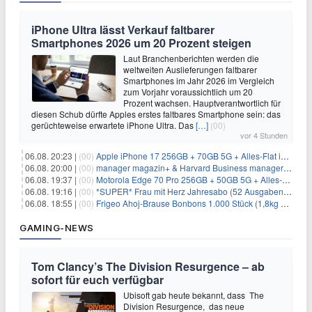
iPhone Ultra lässt Verkauf faltbarer
Smartphones 2026 um 20 Prozent steigen
Laut Branchenberichten werden die
weltweiten Auslieferungen faltbarer
Smartphones im Jahr 2026 im Vergleich
zum Vorjahr voraussichtlich um 20
Prozent wachsen. Hauptverantwortlich für
diesen Schub dürfte Apples erstes faltbares Smartphone sein: das
gerüchteweise erwartete iPhone Ultra. Das
[…]
(00)
vor 4 Stunden
06.08. 20:23 |
(00)
Apple iPhone 17 256GB + 70GB 5G + Alles-Flat im Vodafone-Netz für 34,99€/Monat – eff. 4,65€/Monat
06.08. 20:00 |
(00)
manager magazin+ & Harvard Business manager+ Digital-Kombi-Abo 1 Monat kostenlos
06.08. 19:37 |
(00)
Motorola Edge 70 Pro 256GB + 50GB 5G + Alles-Flat im Vodafone-Netz für 19,99€/Monat – eff. 0,61€/Monat
06.08. 19:16 |
(00)
*SUPER* Frau mit Herz Jahresabo (52 Ausgaben) für 161,40€ + bis zu 150€ Prämie
06.08. 18:55 |
(00)
Frigeo Ahoj-Brause Bonbons 1.000 Stück (1,8kg Eimer) für 6,29€
GAMING-NEWS
Tom Clancy’s The Division Resurgence – ab
sofort für euch verfügbar
Ubisoft gab heute bekannt, dass The
Division Resurgence, das neue