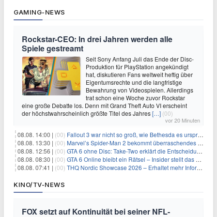
GAMING-NEWS
Rockstar-CEO: In drei Jahren werden alle
Spiele gestreamt
Seit Sony Anfang Juli das Ende der Disc-
Produktion für PlayStation angekündigt
hat, diskutieren Fans weltweit heftig über
Eigentumsrechte und die langfristige
Bewahrung von Videospielen. Allerdings
trat schon eine Woche zuvor Rockstar
eine große Debatte los. Denn mit Grand Theft Auto VI erscheint
der höchstwahrscheinlich größte Titel des Jahres
[…]
(00)
vor 20 Minuten
08.08. 14:00 |
(00)
Fallout 3 war nicht so groß, wie Bethesda es ursprünglich wollte
08.08. 13:30 |
(00)
Marvel’s Spider-Man 2 bekommt überraschendes PS5-Update mit gewünschter Komfortfunktion
08.08. 12:56 |
(00)
GTA 6 ohne Disc: Take-Two erklärt die Entscheidung für Download-Codes
08.08. 08:30 |
(00)
GTA 6 Online bleibt ein Rätsel – Insider stellt das neue Gerücht klar
08.08. 07:41 |
(00)
THQ Nordic Showcase 2026 – Erhaltet mehr Informationen
KINO/TV-NEWS
FOX setzt auf Kontinuität bei seiner NFL-