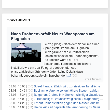
TOP-THEMEN
Nach Drohnenvorfall: Neuer Wachposten am
Flughafen
Leipzig (dpa) - Nach dem Vorfall mit einer
Sprengstoff-Drohne am Flughafen
Leipzig/Halle hat die Polizei einen
Posten mit speziellem Radar eingerichtet.
Die Technik wurde auf der
Besucherplattform des alten Towers
installiert, wie ein dpa-Fotograf beobachtete. Aus
einsatztaktischen Gründen würden keine Details dazu
bekanntgegeben, sagte ein Sprecher der
[…]
(00)
vor 4 Minuten
08.08. 16:05 |
(00)
Street Parade: Zürich wird zur riesigen Tanzfläche
08.08. 15:46 |
(00)
Bestimmte Vereine sollen höhere Steuern zahlen
08.08. 15:34 |
(01)
Bulgarien: Drohne in Nähe von wichtiger Gaspipeline explodiert
08.08. 15:03 |
(01)
2. Bundesliga: Braunschweig schießt Magdeburg ab
08.08. 14:23 |
(01)
Erneut Demonstration gegen den Massentourismus auf Mallorca
08.08. 14:08 |
(03)
Union kritisiert geplante Steueränderung für Vereine