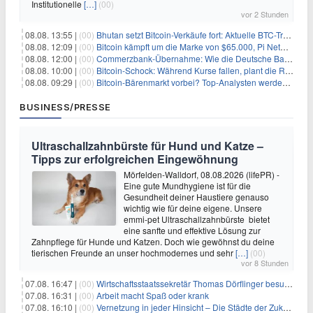
Institutionelle
[…]
(00)
vor 2 Stunden
08.08. 13:55 |
(00)
Bhutan setzt Bitcoin-Verkäufe fort: Aktuelle BTC-Transaktionen
08.08. 12:09 |
(00)
Bitcoin kämpft um die Marke von $65.000, Pi Network gewinnt an Unterstützung
08.08. 12:00 |
(00)
Commerzbank-Übernahme: Wie die Deutsche Bank im Schatten zum großen Gewinner wird
08.08. 10:00 |
(00)
Bitcoin-Schock: Während Kurse fallen, plant die Regierung die Steuer-Bombe
08.08. 09:29 |
(00)
Bitcoin-Bärenmarkt vorbei? Top-Analysten werden optimistisch, aber die Geschichte sagt etwas anderes
BUSINESS/PRESSE
Ultraschallzahnbürste für Hund und Katze –
Tipps zur erfolgreichen Eingewöhnung
Mörfelden-Walldorf, 08.08.2026 (lifePR) -
Eine gute Mundhygiene ist für die
Gesundheit deiner Haustiere genauso
wichtig wie für deine eigene. Unsere
emmi-pet Ultraschallzahnbürste bietet
eine sanfte und effektive Lösung zur
Zahnpflege für Hunde und Katzen. Doch wie gewöhnst du deine
tierischen Freunde an unser hochmodernes und sehr
[…]
(00)
vor 8 Stunden
07.08. 16:47 |
(00)
Wirtschaftsstaatssekretär Thomas Dörflinger besucht Handwerksbetrieb im Kammerbezirk Freiburg
07.08. 16:31 |
(00)
Arbeit macht Spaß oder krank
07.08. 16:10 |
(00)
Vernetzung in jeder Hinsicht – Die Städte der Zukunft sind grün-blau