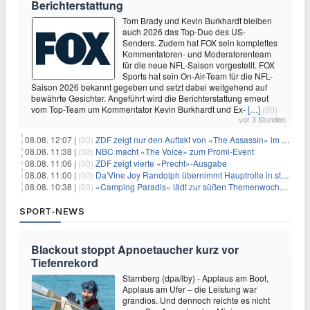
Berichterstattung
Tom Brady und Kevin Burkhardt bleiben
auch 2026 das Top-Duo des US-
Senders. Zudem hat FOX sein komplettes
Kommentatoren- und Moderatorenteam
für die neue NFL-Saison vorgestellt. FOX
Sports hat sein On-Air-Team für die NFL-
Saison 2026 bekannt gegeben und setzt dabei weitgehend auf
bewährte Gesichter. Angeführt wird die Berichterstattung erneut
vom Top-Team um Kommentator Kevin Burkhardt und Ex-
[…]
(00)
vor 3 Stunden
08.08. 12:07 |
(00)
ZDF zeigt nur den Auftakt von «The Assassin» im Fernsehen
08.08. 11:38 |
(00)
NBC macht «The Voice» zum Promi-Event
08.08. 11:06 |
(00)
ZDF zeigt vierte «Precht»-Ausgabe
08.08. 11:00 |
(00)
Da'Vine Joy Randolph übernimmt Hauptrolle in starbesetzter schwarzer Komödie
08.08. 10:38 |
(00)
«Camping Paradis» lädt zur süßen Themenwoche ein
SPORT-NEWS
Blackout stoppt Apnoetaucher kurz vor
Tiefenrekord
Starnberg (dpa/lby) - Applaus am Boot,
Applaus am Ufer – die Leistung war
grandios. Und dennoch reichte es nicht