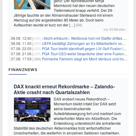
ganz: Der Apnoetaucher Minja
Marinković hat den neuen deutschen
Tiefenrekord knapp verfehlt. Der 29-
Jährige tauchte an der Allmannshauser Steilwand mit einem
Atemzug auf die angestrebten 85 Meter ab. Doch beim
Auftauchen wurde er kurz vor der
[…]
(04)
vor 43 Minuten
08.08. 12:40 |
(00)
«Nicht erträumt»: Wellbrock holt mit Staffel drittes EM-Gold
08.08. 11:00 |
(00)
UEFA bestätigt Zahlungen an Ex-Mitarbeiterin von Infantino
07.08. 22:05 |
(00)
PGA Tour bleibt standhaft gegen LIV Golf Fusion in einem sich wandelnden Sportumfeld
07.08. 21:06 |
(00)
PGA Tour-CEO weist Gespräche über eine Fusion mit LIV Golf zurück und bekräftigt die Wettbewerbslandschaft
07.08. 17:59 |
(04)
Polnische Fahrerin siegt am Mont Ventoux und holt Tour-Gelb
FINANZNEWS
DAX knackt erneut Rekordmarke – Zalando-
Aktie crasht nach Quartalszahlen
DAX erobert neues Rekordhoch –
Momentum bleibt intakt Der DAX setzt
seine beeindruckende
Aufwärtsbewegung fort und markiert zum
wiederholten Male ein Allzeithoch. Die
Entwicklung unterstreicht die anhaltende
Stabilität des deutschen Aktienmarktes trotz wirtschaftlicher
Unsicherheiten, die weiterhin in einzelnen Sektoren nachwirken.