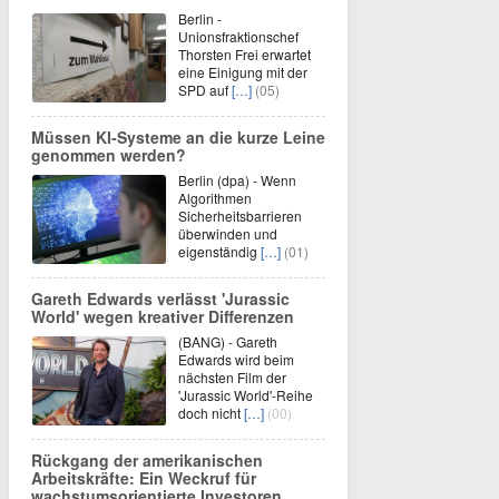
Berlin -
Unionsfraktionschef
Thorsten Frei erwartet
eine Einigung mit der
SPD auf
[…]
(05)
Müssen KI-Systeme an die kurze Leine
genommen werden?
Berlin (dpa) - Wenn
Algorithmen
Sicherheitsbarrieren
überwinden und
eigenständig
[…]
(01)
Gareth Edwards verlässt 'Jurassic
World' wegen kreativer Differenzen
(BANG) - Gareth
Edwards wird beim
nächsten Film der
'Jurassic World'-Reihe
doch nicht
[…]
(00)
Rückgang der amerikanischen
Arbeitskräfte: Ein Weckruf für
wachstumsorientierte Investoren