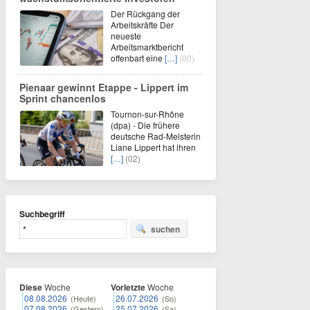
Der Rückgang der
Arbeitskräfte Der
neueste
Arbeitsmarktbericht
offenbart eine
[…]
(00)
Pienaar gewinnt Etappe - Lippert im
Sprint chancenlos
Tournon-sur-Rhône
(dpa) - Die frühere
deutsche Rad-Meisterin
Liane Lippert hat ihren
[…]
(02)
Suchbegriff
suchen
Diese
Woche
Vorletzte
Woche
08.08.2026
26.07.2026
(Heute)
(So)
07.08.2026
25.07.2026
(Gestern)
(Sa)