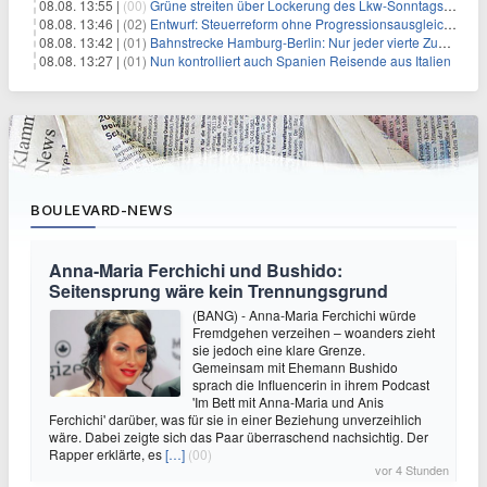
08.08. 13:55 |
(00)
Grüne streiten über Lockerung des Lkw-Sonntagsfahrverbots
08.08. 13:46 |
(02)
Entwurf: Steuerreform ohne Progressionsausgleich geplant
08.08. 13:42 |
(01)
Bahnstrecke Hamburg-Berlin: Nur jeder vierte Zug pünktlich
08.08. 13:27 |
(01)
Nun kontrolliert auch Spanien Reisende aus Italien
BOULEVARD-NEWS
Anna-Maria Ferchichi und Bushido:
Seitensprung wäre kein Trennungsgrund
(BANG) - Anna-Maria Ferchichi würde
Fremdgehen verzeihen – woanders zieht
sie jedoch eine klare Grenze.
Gemeinsam mit Ehemann Bushido
sprach die Influencerin in ihrem Podcast
'Im Bett mit Anna-Maria und Anis
Ferchichi' darüber, was für sie in einer Beziehung unverzeihlich
wäre. Dabei zeigte sich das Paar überraschend nachsichtig. Der
Rapper erklärte, es
[…]
(00)
vor 4 Stunden