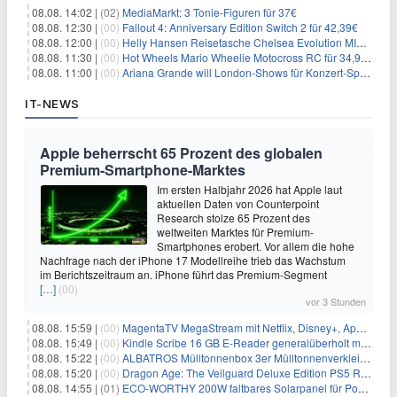
08.08. 14:02 |
(02)
MediaMarkt: 3 Tonie-Figuren für 37€
08.08. 12:30 |
(00)
Fallout 4: Anniversary Edition Switch 2 für 42,39€
08.08. 12:00 |
(00)
Helly Hansen Reisetasche Chelsea Evolution MID 54L für 29,99€
08.08. 11:30 |
(00)
Hot Wheels Mario Wheelie Motocross RC für 34,99€
08.08. 11:00 |
(00)
Ariana Grande will London-Shows für Konzert-Special filmen
IT-NEWS
Apple beherrscht 65 Prozent des globalen
Premium-Smartphone-Marktes
Im ersten Halbjahr 2026 hat Apple laut
aktuellen Daten von Counterpoint
Research stolze 65 Prozent des
weltweiten Marktes für Premium-
Smartphones erobert. Vor allem die hohe
Nachfrage nach der iPhone 17 Modellreihe trieb das Wachstum
im Berichtszeitraum an. iPhone führt das Premium-Segment
[…]
(00)
vor 3 Stunden
08.08. 15:59 |
(00)
MagentaTV MegaStream mit Netflix, Disney+, Apple TV+ & RTL+ für 30€/Monat (effektiv 20,83€/Monat)
08.08. 15:49 |
(00)
Kindle Scribe 16 GB E-Reader generalüberholt mit Eingabestift für 197,99€
08.08. 15:22 |
(00)
ALBATROS Mülltonnenbox 3er Mülltonnenverkleidung aus Metall für 577,15€
08.08. 15:20 |
(00)
Dragon Age: The Veilguard Deluxe Edition PS5 Rollenspiel für 13,76€
08.08. 14:55 |
(01)
ECO-WORTHY 200W faltbares Solarpanel für Powerstation & Camping für 123,99€