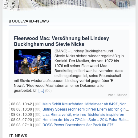
BOULEVARD-NEWS
Fleetwood Mac: Versöhnung bei Lindsey
Buckingham und Stevie Nicks
(BANG) - Lindsey Buckingham und
Stevie Nicks stehen wieder regelmäßig in
Kontakt. Der Musiker, der von 1972 bis
1976 mit seiner Fleetwood-Mac-
Bandkollegin liiert war, hat verraten, dass
es ihm gelungen ist, seine Freundschaft
mit Stevie wieder aufzubauen. Lindsey verriet gegenüber 'E!
News': "Fleetwood Mac haben an einer Dokumentation
gearbeitet. Ich
[…]
(00)
vor 1 Stunde
08.08. 10:42 |
(00)
Mein Schiff Kreuzfahrten: Mittelmeer ab 849€, Norwegen ab 999€ p.P.
08.08. 10:00 |
(00)
Britney Spears rechnet mit ihren Eltern ab: 'Ich ging zwei Monate lang auf die Knie und weinte'
08.08. 10:00 |
(00)
Lisa Rinna verrät, wie ihre Töchter sie inspirieren
08.08. 07:20 |
(00)
Hemden.de: bis zu 72% im Sale + 20% Extra-Rabatt dank Gutschein
08.08. 07:10 |
(00)
BOSS Power Boxershorts 3er Pack für 27€
IT-NEWS