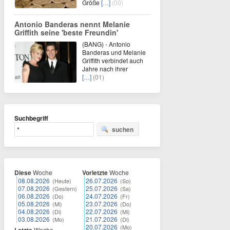
Größe
[…]
(00)
Antonio Banderas nennt Melanie
Griffith seine 'beste Freundin'
(BANG) - Antonio
Banderas und Melanie
Griffith verbindet auch
Jahre nach ihrer
[…]
(01)
Suchbegriff
suchen
Diese
Woche
Vorletzte
Woche
08.08.2026
26.07.2026
(Heute)
(So)
07.08.2026
25.07.2026
(Gestern)
(Sa)
06.08.2026
24.07.2026
(Do)
(Fr)
05.08.2026
23.07.2026
(Mi)
(Do)
04.08.2026
22.07.2026
(Di)
(Mi)
03.08.2026
21.07.2026
(Mo)
(Di)
20.07.2026
(Mo)
Woche