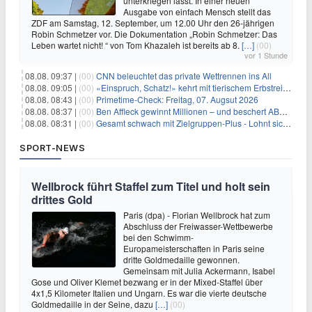
unterkriegen lässt. In einer neuen
Ausgabe von einfach Mensch stellt das
ZDF am Samstag, 12. September, um 12.00 Uhr den 26-jährigen
Robin Schmetzer vor. Die Dokumentation „Robin Schmetzer: Das
Leben wartet nicht! “ von Tom Khazaleh ist bereits ab 8.
[…]
(00)
vor 1 Stunde
08.08. 09:37 |
(00)
CNN beleuchtet das private Wettrennen ins All
08.08. 09:05 |
(00)
«Einspruch, Schatz!» kehrt mit tierischem Erbstreit zurück
08.08. 08:43 |
(00)
Primetime-Check: Freitag, 07. Augsut 2026
08.08. 08:37 |
(00)
Ben Affleck gewinnt Millionen – und beschert ABC Top-Quoten
08.08. 08:31 |
(00)
Gesamt schwach mit Zielgruppen-Plus - Lohnt sich First Dates Hotel doch?
SPORT-NEWS
Wellbrock führt Staffel zum Titel und holt sein
drittes Gold
Paris (dpa) - Florian Wellbrock hat zum
Abschluss der Freiwasser-Wettbewerbe
bei den Schwimm-
Europameisterschaften in Paris seine
dritte Goldmedaille gewonnen.
Gemeinsam mit Julia Ackermann, Isabel
Gose und Oliver Klemet bezwang er in der Mixed-Staffel über
4x1,5 Kilometer Italien und Ungarn. Es war die vierte deutsche
Goldmedaille in der Seine, dazu
[…]
(00)