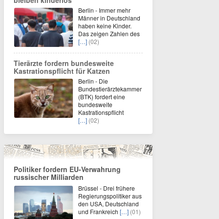
bleiben kinderlos
Berlin - Immer mehr
Männer in Deutschland
haben keine Kinder.
Das zeigen Zahlen des
[…]
(02)
Tierärzte fordern bundesweite
Kastrationspflicht für Katzen
Berlin - Die
Bundestierärztekammer
(BTK) fordert eine
bundesweite
Kastrationspflicht
[…]
(02)
Politiker fordern EU-Verwahrung
russischer Milliarden
Brüssel - Drei frühere
Regierungspolitiker aus
den USA, Deutschland
und Frankreich
[…]
(01)