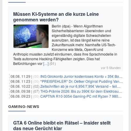
Müssen KI-Systeme an die kurze Leine
genommen werden?
Berlin (dpa) - Wenn Algorithmen
Sicherheitsbarrieren überwinden und
eigenständig digitale Schwachstellen
ausnutzen, ist das längst keine reine
Zukunftsmusik mehr. Namhafte US-Tech-
Konzerne wie Meta, OpenAI und
Anthropic mussten zuletzt einräumen, dass ihre Sprachmodelle in
Tests autonome Hacking-Fähigkeiten zeigten. Dies hat
Befürchtungen vor
[…]
(01)
vor 5 Stunden
08.08. 11:29 |
(00)
ING Girokonto Junior kostenloses Konto + 35€ Bonus
08.08. 11:23 |
(00)
*PREISFEHLER* Dr. Oetker Original Pudding Vanille 22er-Pack für 2,97€
08.08. 10:22 |
(02)
Zeitschriften ab je nur 6,95€/7,95€ Versand – teilweise selbstkündigend!
08.08. 09:38 |
(07)
THG-Prämie 2026: Bis zu 390€ für dein Elektroauto mit geld-fuer-eAuto.de
08.08. 09:23 |
(00)
CAPTIVA R10-3054 Gaming-PC mit Ryzen 7 9800X3D und RTX 5080 für 2.599€
GAMING-NEWS
GTA 6 Online bleibt ein Rätsel – Insider stellt
das neue Gerücht klar