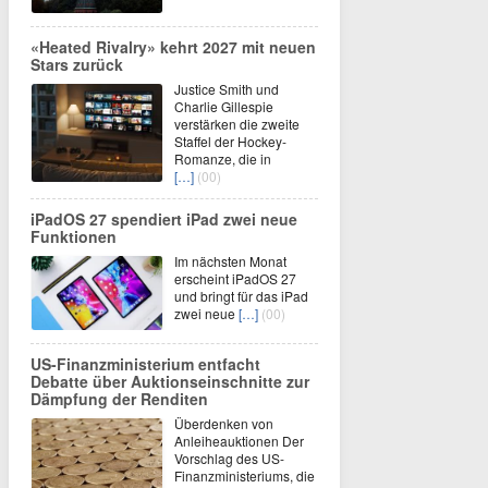
«Heated Rivalry» kehrt 2027 mit neuen
Stars zurück
Justice Smith und
Charlie Gillespie
verstärken die zweite
Staffel der Hockey-
Romanze, die in
[…]
(00)
iPadOS 27 spendiert iPad zwei neue
Funktionen
Im nächsten Monat
erscheint iPadOS 27
und bringt für das iPad
zwei neue
[…]
(00)
US-Finanzministerium entfacht
Debatte über Auktionseinschnitte zur
Dämpfung der Renditen
Überdenken von
Anleiheauktionen Der
Vorschlag des US-
Finanzministeriums, die