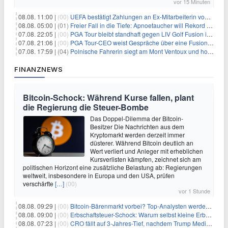
vor 15 Minuten
08.08. 11:00 |
(00)
UEFA bestätigt Zahlungen an Ex-Mitarbeiterin von Infantino
08.08. 05:00 |
(01)
Freier Fall in die Tiefe: Apnoetaucher will Rekord brechen
07.08. 22:05 |
(00)
PGA Tour bleibt standhaft gegen LIV Golf Fusion in einem sich wandelnden Sportumfeld
07.08. 21:06 |
(00)
PGA Tour-CEO weist Gespräche über eine Fusion mit LIV Golf zurück und bekräftigt die Wettbewerbslandschaft
07.08. 17:59 |
(04)
Polnische Fahrerin siegt am Mont Ventoux und holt Tour-Gelb
FINANZNEWS
Bitcoin-Schock: Während Kurse fallen, plant
die Regierung die Steuer-Bombe
Das Doppel-Dilemma der Bitcoin-
Besitzer Die Nachrichten aus dem
Kryptomarkt werden derzeit immer
düsterer. Während Bitcoin deutlich an
Wert verliert und Anleger mit erheblichen
Kursverlisten kämpfen, zeichnet sich am
politischen Horizont eine zusätzliche Belastung ab: Regierungen
weltweit, insbesondere in Europa und den USA, prüfen
verschärfte
[…]
(00)
vor 1 Stunde
08.08. 09:29 |
(00)
Bitcoin-Bärenmarkt vorbei? Top-Analysten werden optimistisch, aber die Geschichte sagt etwas anderes
08.08. 09:00 |
(00)
Erbschaftsteuer-Schock: Warum selbst kleine Erbschaften den Fiskus Millionen kosten
08.08. 07:23 |
(00)
CRO fällt auf 3-Jahres-Tief, nachdem Trump Media zwei große Crypto.com-Deals storniert