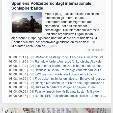
Spaniens Polizei zerschlägt internationale
Schlepperbande
Madrid (dpa) - Die spanische Polizei hat
eine mächtige internationale
Schlepperbande für Migranten aus
Nordafrika über das Mittelmeer
zerschlagen. Die international vernetzte
und straff organisierte Organisation
algerischen Ursprungs habe über die Jahre bei mindestens 64
Überfahrten mit Hochgeschwindigkeitsbooten mehr als 2.000
Migranten nach Spanien
[…]
(00)
vor 2 Minuten
08.08. 11:11 |
(00)
US-Senat bestätigt Todd Blanche als Justizminister
08.08. 11:10 |
(00)
Ramelow fordert Amnestie für kurdische Aktivisten
08.08. 11:00 |
(02)
Immer mehr Männer in Deutschland bleiben kinderlos
08.08. 10:52 |
(00)
Schüsse in Berlin-Kreuzberg: Verletzter außer Lebensgefahr
08.08. 10:38 |
(00)
EVG warnt vor weiterem Abbau bei DB Cargo
08.08. 10:29 |
(01)
Frau bekommt in Italien falschen Embryo eingesetzt
08.08. 10:09 |
(02)
Riesige Marienstatue in Polen soll Pilger anziehen
08.08. 10:00 |
(06)
Rufe nach härterem Vorgehen gegen China
08.08. 09:56 |
(04)
Familienzuschläge für Beamte kosten Milliarden
08.08. 09:47 |
(01)
Berlins SPD-Spitzenkandidat stellt sich bei Rente mit 63 quer