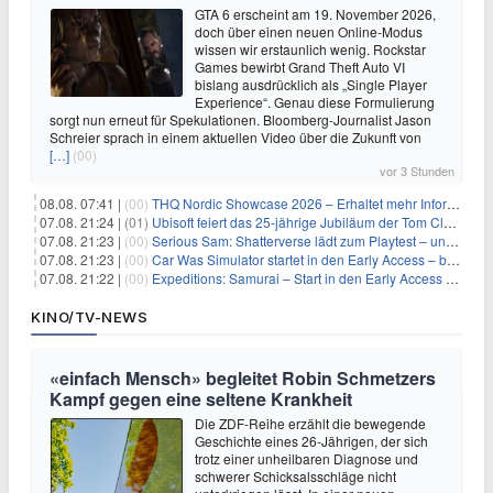
GTA 6 erscheint am 19. November 2026,
doch über einen neuen Online-Modus
wissen wir erstaunlich wenig. Rockstar
Games bewirbt Grand Theft Auto VI
bislang ausdrücklich als „Single Player
Experience“. Genau diese Formulierung
sorgt nun erneut für Spekulationen. Bloomberg-Journalist Jason
Schreier sprach in einem aktuellen Video über die Zukunft von
[…]
(00)
vor 3 Stunden
08.08. 07:41 |
(00)
THQ Nordic Showcase 2026 – Erhaltet mehr Informationen
07.08. 21:24 |
(01)
Ubisoft feiert das 25-jährige Jubiläum der Tom Clancy’s Ghost Recon-Reihe
07.08. 21:23 |
(00)
Serious Sam: Shatterverse lädt zum Playtest – und erscheint schon bald!
07.08. 21:23 |
(00)
Car Was Simulator startet in den Early Access – bald gehts los!
07.08. 21:22 |
(00)
Expeditions: Samurai – Start in den Early Access ab heute im feudalen Japan
KINO/TV-NEWS
«einfach Mensch» begleitet Robin Schmetzers
Kampf gegen eine seltene Krankheit
Die ZDF-Reihe erzählt die bewegende
Geschichte eines 26-Jährigen, der sich
trotz einer unheilbaren Diagnose und
schwerer Schicksalsschläge nicht