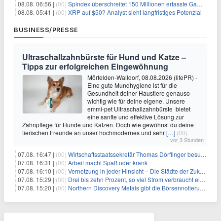
08.08. 06:56 |
(00)
Spindex überschreitet 150 Millionen erfasste Gaming-Ereignisse in Echtzeit-Datenpipeline
08.08. 05:41 |
(00)
XRP auf $50? Analyst sieht langfristiges Potenzial
BUSINESS/PRESSE
Ultraschallzahnbürste für Hund und Katze –
Tipps zur erfolgreichen Eingewöhnung
Mörfelden-Walldorf, 08.08.2026 (lifePR) -
Eine gute Mundhygiene ist für die
Gesundheit deiner Haustiere genauso
wichtig wie für deine eigene. Unsere
emmi-pet Ultraschallzahnbürste bietet
eine sanfte und effektive Lösung zur
Zahnpflege für Hunde und Katzen. Doch wie gewöhnst du deine
tierischen Freunde an unser hochmodernes und sehr
[…]
(00)
vor 3 Stunden
07.08. 16:47 |
(00)
Wirtschaftsstaatssekretär Thomas Dörflinger besucht Handwerksbetrieb im Kammerbezirk Freiburg
07.08. 16:31 |
(00)
Arbeit macht Spaß oder krank
07.08. 16:10 |
(00)
Vernetzung in jeder Hinsicht – Die Städte der Zukunft sind grün-blau
07.08. 15:29 |
(00)
Drei bis zehn Prozent, so viel Strom verbraucht ein Aufzug im Gebäude
07.08. 15:20 |
(00)
Northern Discovery Metals gibt die Börsennotierung an der Frankfurter Wertpapierbörse bekannt