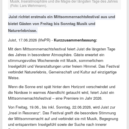
Musik, Inselatmosphäre und die Magie der längsten Tage des Jahres
(Foto: Lars Wehrmann).
Juist richtet erstmals ein Mittsommernachtsfestival aus und
bietet Gästen von Freitag bis Sonntag Musik und
Naturerlebnisse.
Juist, 17.06.2026 (lifePR) -
Kurzzusammenfassung:
Mit dem Mittsommernachtsfestival feiert Juist die längsten Tage
des Jahres in besonderer Atmosphäre. Gäste erwartet ein
stimmungsvolles Wochenende mit Musik, sommerlichem
Inselgefühl und Veranstaltungen unter freiem Himmel. Das Festival
verbindet Naturerlebnis, Gemeinschaft und Kultur auf einzigartige
Weise.
Wenn die Sonne erst spät hinter dem Horizont verschwindet und
die Nordsee in warmes Abendlicht getaucht wird, feiert Juist ein
Mittsommernachtsfestival – eine Premiere im Jahr 2026.
Von Freitag, 19.06., bis inkl. Sonntag, 22.06.2026, wird Juist zur
„Insel in Resonanz“. Das Festival greift die besondere Stimmung
der Mittsommernacht auf und verbindet sie mit Musik, Begegnung
und entspanntem Inselgefühl sowie der Suche nach innerer