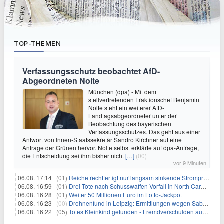
TOP-THEMEN
Verfassungsschutz beobachtet AfD-
Abgeordneten Nolte
München (dpa) - Mit dem
stellvertretenden Fraktionschef Benjamin
Nolte steht ein weiterer AfD-
Landtagsabgeordneter unter der
Beobachtung des bayerischen
Verfassungsschutzes. Das geht aus einer
Antwort von Innen-Staatssekretär Sandro Kirchner auf eine
Anfrage der Grünen hervor. Nolte selbst erklärte auf dpa-Anfrage,
die Entscheidung sei ihm bisher nicht
[…]
(00)
vor 9 Minuten
06.08. 17:14 |
(01)
Reiche rechtfertigt nur langsam sinkende Strompreise
06.08. 16:59 |
(01)
Drei Tote nach Schusswaffen-Vorfall in North Carolina
06.08. 16:28 |
(01)
Weiter 50 Millionen Euro im Lotto-Jackpot
06.08. 16:23 |
(00)
Drohnenfund in Leipzig: Ermittlungen wegen Sabotage und Spionage
06.08. 16:22 |
(05)
Totes Kleinkind gefunden - Fremdverschulden ausgeschlossen