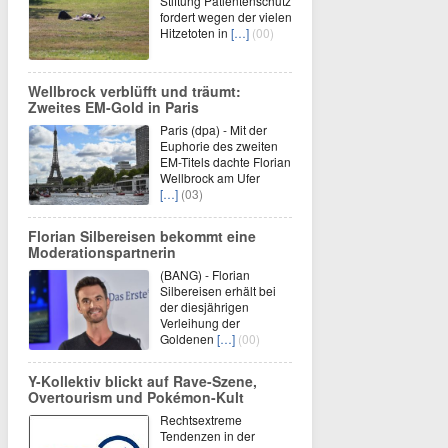
Stiftung Patientenschutz
fordert wegen der vielen
Hitzetoten in
[…]
(00)
Wellbrock verblüfft und träumt:
Zweites EM-Gold in Paris
Paris (dpa) - Mit der
Euphorie des zweiten
EM-Titels dachte Florian
Wellbrock am Ufer
[…]
(03)
Florian Silbereisen bekommt eine
Moderationspartnerin
(BANG) - Florian
Silbereisen erhält bei
der diesjährigen
Verleihung der
Goldenen
[…]
(00)
Y-Kollektiv blickt auf Rave-Szene,
Overtourism und Pokémon-Kult
Rechtsextreme
Tendenzen in der