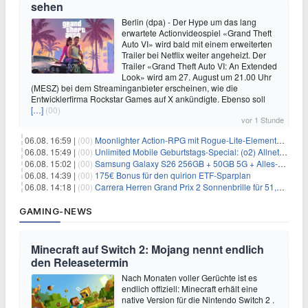
sehen
Berlin (dpa) - Der Hype um das lang
erwartete Actionvideospiel «Grand Theft
Auto VI» wird bald mit einem erweiterten
Trailer bei Netflix weiter angeheizt. Der
Trailer «Grand Theft Auto VI: An Extended
Look» wird am 27. August um 21.00 Uhr
(MESZ) bei dem Streaminganbieter erscheinen, wie die
Entwicklerfirma Rockstar Games auf X ankündigte. Ebenso soll
[…]
(00)
vor 1 Stunde
06.08. 16:59 |
(00)
Moonlighter Action-RPG mit Rogue-Lite-Elementen kostenlos bei Steam
06.08. 15:49 |
(00)
Unlimited Mobile Geburtstags-Special: (o2) Allnet-Flats ab 14,99€/Monat
06.08. 15:02 |
(00)
Samsung Galaxy S26 256GB + 50GB 5G + Alles-Flat im Vodafone-Netz für 19,99€/Monat – eff. 0,20€/Monat
06.08. 14:39 |
(00)
175€ Bonus für den quirion ETF-Sparplan
06.08. 14:18 |
(00)
Carrera Herren Grand Prix 2 Sonnenbrille für 51,55€
GAMING-NEWS
Minecraft auf Switch 2: Mojang nennt endlich
den Releasetermin
Nach Monaten voller Gerüchte ist es
endlich offiziell: Minecraft erhält eine
native Version für die Nintendo Switch 2 .