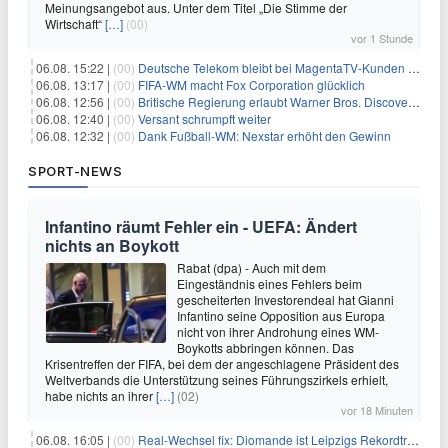
Meinungsangebot aus. Unter dem Titel „Die Stimme der
Wirtschaft“
[…]
(00)
vor 1 Stunde
06.08. 15:22 |
(00)
Deutsche Telekom bleibt bei MagentaTV-Kunden vage
06.08. 13:17 |
(00)
FIFA-WM macht Fox Corporation glücklich
06.08. 12:56 |
(00)
Britische Regierung erlaubt Warner Bros. Discovery-Übernahme
06.08. 12:40 |
(00)
Versant schrumpft weiter
06.08. 12:32 |
(00)
Dank Fußball-WM: Nexstar erhöht den Gewinn
SPORT-NEWS
Infantino räumt Fehler ein - UEFA: Ändert
nichts an Boykott
Rabat (dpa) - Auch mit dem
Eingeständnis eines Fehlers beim
gescheiterten Investorendeal hat Gianni
Infantino seine Opposition aus Europa
nicht von ihrer Androhung eines WM-
Boykotts abbringen können. Das
Krisentreffen der FIFA, bei dem der angeschlagene Präsident des
Weltverbands die Unterstützung seines Führungszirkels erhielt,
habe nichts an ihrer
[…]
(02)
vor 18 Minuten
06.08. 16:05 |
(00)
Real-Wechsel fix: Diomande ist Leipzigs Rekordtransfer