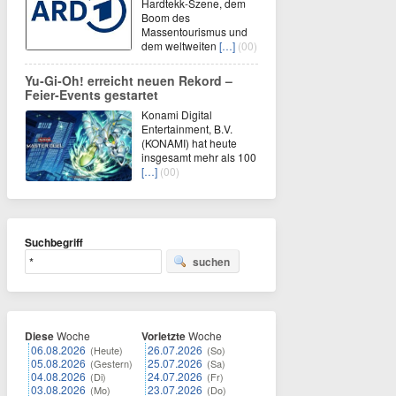
Hardtekk-Szene, dem
Boom des
Massentourismus und
dem weltweiten
[…]
(00)
Yu‑Gi‑Oh! erreicht neuen Rekord –
Feier‑Events gestartet
Konami Digital
Entertainment, B.V.
(KONAMI) hat heute
insgesamt mehr als 100
[…]
(00)
Suchbegriff
suchen
Diese
Woche
Vorletzte
Woche
06.08.2026
26.07.2026
(Heute)
(So)
05.08.2026
25.07.2026
(Gestern)
(Sa)
04.08.2026
24.07.2026
(Di)
(Fr)
03.08.2026
23.07.2026
(Mo)
(Do)