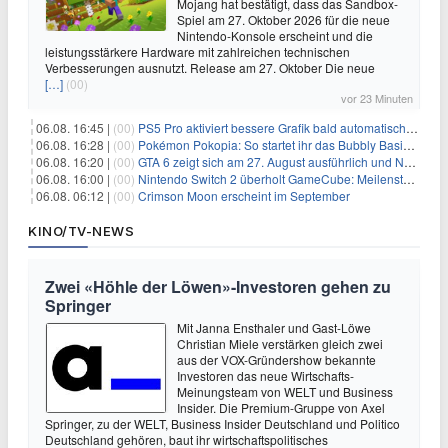
Mojang hat bestätigt, dass das Sandbox-
Spiel am 27. Oktober 2026 für die neue
Nintendo-Konsole erscheint und die
leistungsstärkere Hardware mit zahlreichen technischen
Verbesserungen ausnutzt. Release am 27. Oktober Die neue
[…]
(00)
vor 23 Minuten
06.08. 16:45 |
(00)
PS5 Pro aktiviert bessere Grafik bald automatisch, aber das Update ist kleiner als gedacht
06.08. 16:28 |
(00)
Pokémon Pokopia: So startet ihr das Bubbly Basin-DLC
06.08. 16:20 |
(00)
GTA 6 zeigt sich am 27. August ausführlich und Netflix bekommt sechs Stunden Vorsprung
06.08. 16:00 |
(00)
Nintendo Switch 2 überholt GameCube: Meilenstein schon nach kurzer Zeit erreicht
06.08. 06:12 |
(00)
Crimson Moon erscheint im September
KINO/TV-NEWS
Zwei «Höhle der Löwen»-Investoren gehen zu
Springer
Mit Janna Ensthaler und Gast-Löwe
Christian Miele verstärken gleich zwei
aus der VOX-Gründershow bekannte
Investoren das neue Wirtschafts-
Meinungsteam von WELT und Business
Insider. Die Premium-Gruppe von Axel
Springer, zu der WELT, Business Insider Deutschland und Politico
Deutschland gehören, baut ihr wirtschaftspolitisches