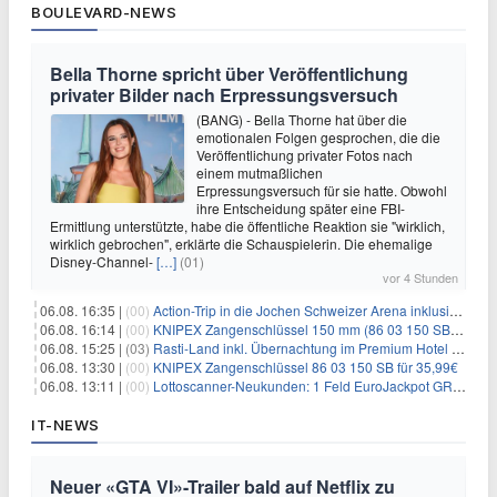
BOULEVARD-NEWS
Bella Thorne spricht über Veröffentlichung
privater Bilder nach Erpressungsversuch
(BANG) - Bella Thorne hat über die
emotionalen Folgen gesprochen, die die
Veröffentlichung privater Fotos nach
einem mutmaßlichen
Erpressungsversuch für sie hatte. Obwohl
ihre Entscheidung später eine FBI-
Ermittlung unterstützte, habe die öffentliche Reaktion sie "wirklich,
wirklich gebrochen", erklärte die Schauspielerin. Die ehemalige
Disney-Channel-
[…]
(01)
vor 4 Stunden
06.08. 16:35 |
(00)
Action-Trip in die Jochen Schweizer Arena inklusive Premium Hotel und Frühstück ab 59€ p.P.
06.08. 16:14 |
(00)
KNIPEX Zangenschlüssel 150 mm (86 03 150 SB) für 35,99€
06.08. 15:25 |
(03)
Rasti-Land inkl. Übernachtung im Premium Hotel ab 69€ p.P.
06.08. 13:30 |
(00)
KNIPEX Zangenschlüssel 86 03 150 SB für 35,99€
06.08. 13:11 |
(00)
Lottoscanner-Neukunden: 1 Feld EuroJackpot GRATIS spielen
IT-NEWS
Neuer «GTA VI»-Trailer bald auf Netflix zu