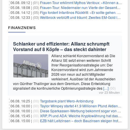
06.08. 09:12 |
(01)
Frauen-Tour erklimmt Mythos Ventoux: «Können alles schaffen»
05.08. 18:08 |
(03)
Frauen-Tour: Niedermaier nun Vierte der Gesamtwertung
05.08. 14:12 |
(05)
Figo fordert Infantinos Rücktritt: «Er sollte gehen. Jetzt»
05.08. 12:33 |
(03)
Wellbrock verblüfft und träumt: Zweites EM-Gold in Paris
FINANZNEWS
Schlanker und effizienter: Allianz schrumpft
Vorstand auf 8 Köpfe – das steckt dahinter
Allianz schlankt Konzernvorstand ab Die
Allianz SE setzt einen weiteren Schritt
ihrer Reorganisationsstrategie um: Der
Konzernvorstand wird zum Jahresende
2026 von neun auf acht Mitglieder
verkleinert. Auslöser ist der Ausscheiden
von Günther Thallinger aus dem Gremium. Diese Entwicklung
signalisiert die kontinuierliche Optimierungsstrategie des
[…]
(00)
vor 23 Minuten
06.08. 16:25 |
(00)
Targobank plant Wero-Anbindung
06.08. 16:00 |
(00)
Taylor Wimpey startet 41,9 Millionen Pfund Aktienrückkauf – was Anleger wissen müssen
06.08. 16:00 |
(00)
Diese Sparkassen-Werbung bekommt sogar von der Konkurrenz Lob
06.08. 15:45 |
(00)
XRP, PI und ADA: Welche Kryptowährung hat das größte Potenzial im nächsten Bullenmarkt?
06.08. 15:00 |
(00)
EZB hält Leitzinsen – doch Bauzinsen steigen trotzdem: Das Nahost-Problem für Immobilienkäufer