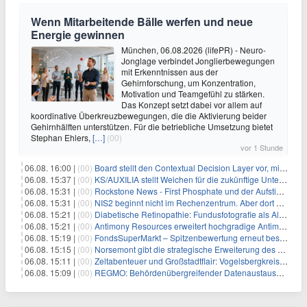
Wenn Mitarbeitende Bälle werfen und neue
Energie gewinnen
München, 06.08.2026 (lifePR) - Neuro-
Jonglage verbindet Jonglierbewegungen
mit Erkenntnissen aus der
Gehirnforschung, um Konzentration,
Motivation und Teamgefühl zu stärken.
Das Konzept setzt dabei vor allem auf
koordinative Überkreuzbewegungen, die die Aktivierung beider
Gehirnhälften unterstützen. Für die betriebliche Umsetzung bietet
Stephan Ehlers,
[…]
(00)
vor 1 Stunde
06.08. 16:00 |
(00)
Board stellt den Contextual Decision Layer vor, mit dem Unternehmensdaten und KI-Investitionen in intelligentere Geschäftsentscheidungen umgesetzt wer
06.08. 15:37 |
(00)
KS/AUXILIA stellt Weichen für die zukünftige Unternehmensführung
06.08. 15:31 |
(00)
Rockstone News - First Phosphate und der Aufstieg der nordamerikanischen Batterie-Unabhängigkeit: Die Entstehung des Battery Valley in Québec
06.08. 15:31 |
(00)
NIS2 beginnt nicht im Rechenzentrum. Aber dort endet sie auch nicht.
06.08. 15:21 |
(00)
Diabetische Retinopathie: Fundusfotografie als Alternative zur Ophthalmoskopie
06.08. 15:21 |
(00)
Antimony Resources erweitert hochgradige Antimonzone – neue Bohrergebnisse bestätigen Wachstumspotenzial
06.08. 15:19 |
(00)
FondsSuperMarkt – Spitzenbewertung erneut bestätigt
06.08. 15:15 |
(00)
Norsemont gibt die strategische Erweiterung des Konzessionspakets Choquelimpie auf 9.048 Hektar bekannt
06.08. 15:11 |
(00)
Zeltabenteuer und Großstadtflair: Vogelsbergkreis blickt auf zwei erfolgreiche Sommerfreizeiten zurück
06.08. 15:09 |
(00)
REGMO: Behördenübergreifender Datenaustausch für Millionen Bürger:innen – Teil 1