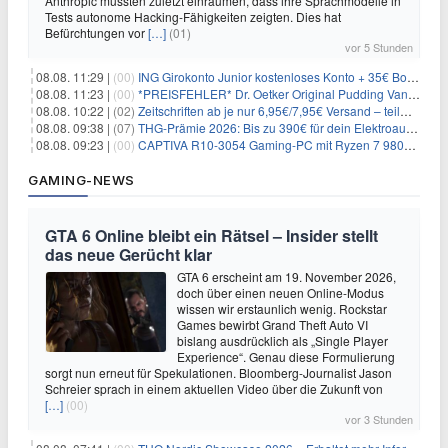
Anthropic mussten zuletzt einräumen, dass ihre Sprachmodelle in
Tests autonome Hacking-Fähigkeiten zeigten. Dies hat
Befürchtungen vor
[…]
(01)
vor 5 Stunden
08.08. 11:29 |
(00)
ING Girokonto Junior kostenloses Konto + 35€ Bonus
08.08. 11:23 |
(00)
*PREISFEHLER* Dr. Oetker Original Pudding Vanille 22er-Pack für 2,97€
08.08. 10:22 |
(02)
Zeitschriften ab je nur 6,95€/7,95€ Versand – teilweise selbstkündigend!
08.08. 09:38 |
(07)
THG-Prämie 2026: Bis zu 390€ für dein Elektroauto mit geld-fuer-eAuto.de
08.08. 09:23 |
(00)
CAPTIVA R10-3054 Gaming-PC mit Ryzen 7 9800X3D und RTX 5080 für 2.599€
GAMING-NEWS
GTA 6 Online bleibt ein Rätsel – Insider stellt
das neue Gerücht klar
GTA 6 erscheint am 19. November 2026,
doch über einen neuen Online-Modus
wissen wir erstaunlich wenig. Rockstar
Games bewirbt Grand Theft Auto VI
bislang ausdrücklich als „Single Player
Experience“. Genau diese Formulierung
sorgt nun erneut für Spekulationen. Bloomberg-Journalist Jason
Schreier sprach in einem aktuellen Video über die Zukunft von
[…]
(00)
vor 3 Stunden