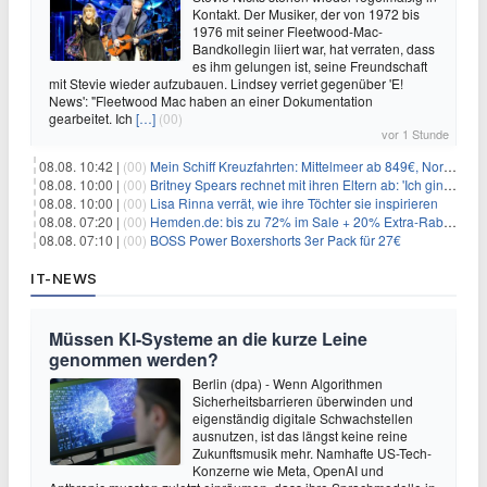
Kontakt. Der Musiker, der von 1972 bis
1976 mit seiner Fleetwood-Mac-
Bandkollegin liiert war, hat verraten, dass
es ihm gelungen ist, seine Freundschaft
mit Stevie wieder aufzubauen. Lindsey verriet gegenüber 'E!
News': "Fleetwood Mac haben an einer Dokumentation
gearbeitet. Ich
[…]
(00)
vor 1 Stunde
08.08. 10:42 |
(00)
Mein Schiff Kreuzfahrten: Mittelmeer ab 849€, Norwegen ab 999€ p.P.
08.08. 10:00 |
(00)
Britney Spears rechnet mit ihren Eltern ab: 'Ich ging zwei Monate lang auf die Knie und weinte'
08.08. 10:00 |
(00)
Lisa Rinna verrät, wie ihre Töchter sie inspirieren
08.08. 07:20 |
(00)
Hemden.de: bis zu 72% im Sale + 20% Extra-Rabatt dank Gutschein
08.08. 07:10 |
(00)
BOSS Power Boxershorts 3er Pack für 27€
IT-NEWS
Müssen KI-Systeme an die kurze Leine
genommen werden?
Berlin (dpa) - Wenn Algorithmen
Sicherheitsbarrieren überwinden und
eigenständig digitale Schwachstellen
ausnutzen, ist das längst keine reine
Zukunftsmusik mehr. Namhafte US-Tech-
Konzerne wie Meta, OpenAI und