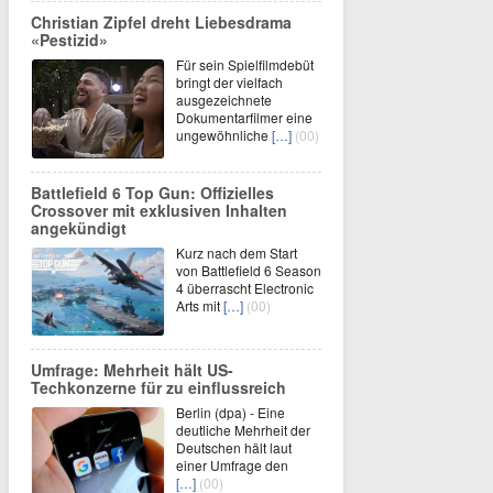
Christian Zipfel dreht Liebesdrama
«Pestizid»
Für sein Spielfilmdebüt
bringt der vielfach
ausgezeichnete
Dokumentarfilmer eine
ungewöhnliche
[…]
(00)
Battlefield 6 Top Gun: Offizielles
Crossover mit exklusiven Inhalten
angekündigt
Kurz nach dem Start
von Battlefield 6 Season
4 überrascht Electronic
Arts mit
[…]
(00)
Umfrage: Mehrheit hält US-
Techkonzerne für zu einflussreich
Berlin (dpa) - Eine
deutliche Mehrheit der
Deutschen hält laut
einer Umfrage den
[…]
(00)