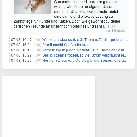
Gesundheit deiner Haustiere genauso
wichtig wie für deine eigene. Unsere
emmi-pet Ultraschallzahnbürste bietet
eine sanfte und effektive Lösung zur
Zahnpflege für Hunde und Katzen. Doch wie gewöhnst du deine
tierischen Freunde an unser hochmodernes und sehr
[…]
(00)
vor 3 Stunden
07.08. 16:47 |
(00)
Wirtschaftsstaatssekretär Thomas Dörflinger besucht Handwerksbetrieb im Kammerbezirk Freiburg
07.08. 16:31 |
(00)
Arbeit macht Spaß oder krank
07.08. 16:10 |
(00)
Vernetzung in jeder Hinsicht – Die Städte der Zukunft sind grün-blau
07.08. 15:29 |
(00)
Drei bis zehn Prozent, so viel Strom verbraucht ein Aufzug im Gebäude
07.08. 15:20 |
(00)
Northern Discovery Metals gibt die Börsennotierung an der Frankfurter Wertpapierbörse bekannt