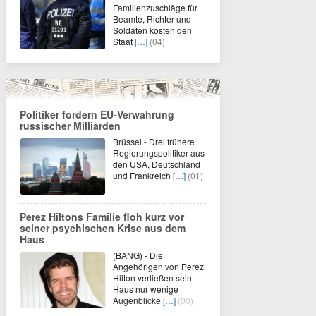
Familienzuschläge für
Beamte, Richter und
Soldaten kosten den
Staat
[…]
(04)
Politiker fordern EU-Verwahrung
russischer Milliarden
Brüssel - Drei frühere
Regierungspolitiker aus
den USA, Deutschland
und Frankreich
[…]
(01)
Perez Hiltons Familie floh kurz vor
seiner psychischen Krise aus dem
Haus
(BANG) - Die
Angehörigen von Perez
Hilton verließen sein
Haus nur wenige
Augenblicke
[…]
(00)