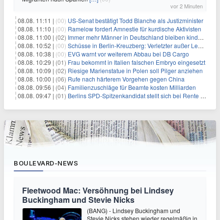
vor 2 Minuten
08.08. 11:11 |
(00)
US-Senat bestätigt Todd Blanche als Justizminister
08.08. 11:10 |
(00)
Ramelow fordert Amnestie für kurdische Aktivisten
08.08. 11:00 |
(02)
Immer mehr Männer in Deutschland bleiben kinderlos
08.08. 10:52 |
(00)
Schüsse in Berlin-Kreuzberg: Verletzter außer Lebensgefahr
08.08. 10:38 |
(00)
EVG warnt vor weiterem Abbau bei DB Cargo
08.08. 10:29 |
(01)
Frau bekommt in Italien falschen Embryo eingesetzt
08.08. 10:09 |
(02)
Riesige Marienstatue in Polen soll Pilger anziehen
08.08. 10:00 |
(06)
Rufe nach härterem Vorgehen gegen China
08.08. 09:56 |
(04)
Familienzuschläge für Beamte kosten Milliarden
08.08. 09:47 |
(01)
Berlins SPD-Spitzenkandidat stellt sich bei Rente mit 63 quer
BOULEVARD-NEWS
Fleetwood Mac: Versöhnung bei Lindsey
Buckingham und Stevie Nicks
(BANG) - Lindsey Buckingham und
Stevie Nicks stehen wieder regelmäßig in