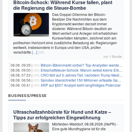
Bitcoin-Schock: Während Kurse fallen, plant
die Regierung die Steuer-Bombe
Das Doppel-Dilemma der Bitcoin-
Besitzer Die Nachrichten aus dem
Kryptomarkt werden derzeit immer
düsterer. Während Bitcoin deutlich an
Wert verliert und Anleger mit erheblichen
Kursverlisten kämpfen, zeichnet sich am
politischen Horizont eine zusätzliche Belastung ab: Regierungen
weltweit, insbesondere in Europa und den USA, prüfen
verschärfte
[…]
(00)
vor 1 Stunde
08.08. 09:29 |
(00)
Bitcoin-Bärenmarkt vorbei? Top-Analysten werden optimistisch, aber die Geschichte sagt etwas anderes
08.08. 09:00 |
(00)
Erbschaftsteuer-Schock: Warum selbst kleine Erbschaften den Fiskus Millionen kosten
08.08. 07:23 |
(00)
CRO fällt auf 3-Jahres-Tief, nachdem Trump Media zwei große Crypto.com-Deals storniert
08.08. 06:56 |
(00)
Spindex überschreitet 150 Millionen erfasste Gaming-Ereignisse in Echtzeit-Datenpipeline
08.08. 05:41 |
(00)
XRP auf $50? Analyst sieht langfristiges Potenzial
BUSINESS/PRESSE
Ultraschallzahnbürste für Hund und Katze –
Tipps zur erfolgreichen Eingewöhnung
Mörfelden-Walldorf, 08.08.2026 (lifePR) -
Eine gute Mundhygiene ist für die