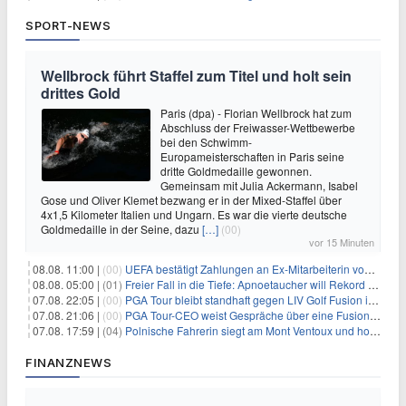
SPORT-NEWS
Wellbrock führt Staffel zum Titel und holt sein
drittes Gold
Paris (dpa) - Florian Wellbrock hat zum
Abschluss der Freiwasser-Wettbewerbe
bei den Schwimm-
Europameisterschaften in Paris seine
dritte Goldmedaille gewonnen.
Gemeinsam mit Julia Ackermann, Isabel
Gose und Oliver Klemet bezwang er in der Mixed-Staffel über
4x1,5 Kilometer Italien und Ungarn. Es war die vierte deutsche
Goldmedaille in der Seine, dazu
[…]
(00)
vor 15 Minuten
08.08. 11:00 |
(00)
UEFA bestätigt Zahlungen an Ex-Mitarbeiterin von Infantino
08.08. 05:00 |
(01)
Freier Fall in die Tiefe: Apnoetaucher will Rekord brechen
07.08. 22:05 |
(00)
PGA Tour bleibt standhaft gegen LIV Golf Fusion in einem sich wandelnden Sportumfeld
07.08. 21:06 |
(00)
PGA Tour-CEO weist Gespräche über eine Fusion mit LIV Golf zurück und bekräftigt die Wettbewerbslandschaft
07.08. 17:59 |
(04)
Polnische Fahrerin siegt am Mont Ventoux und holt Tour-Gelb
FINANZNEWS