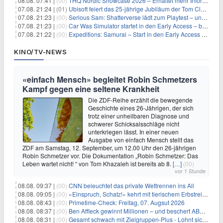
08.08. 07:41 |
(00)
THQ Nordic Showcase 2026 – Erhaltet mehr Informationen
07.08. 21:24 |
(01)
Ubisoft feiert das 25-jährige Jubiläum der Tom Clancy’s Ghost Recon-Reihe
07.08. 21:23 |
(00)
Serious Sam: Shatterverse lädt zum Playtest – und erscheint schon bald!
07.08. 21:23 |
(00)
Car Was Simulator startet in den Early Access – bald gehts los!
07.08. 21:22 |
(00)
Expeditions: Samurai – Start in den Early Access ab heute im feudalen Japan
KINO/TV-NEWS
«einfach Mensch» begleitet Robin Schmetzers
Kampf gegen eine seltene Krankheit
Die ZDF-Reihe erzählt die bewegende
Geschichte eines 26-Jährigen, der sich
trotz einer unheilbaren Diagnose und
schwerer Schicksalsschläge nicht
unterkriegen lässt. In einer neuen
Ausgabe von einfach Mensch stellt das
ZDF am Samstag, 12. September, um 12.00 Uhr den 26-jährigen
Robin Schmetzer vor. Die Dokumentation „Robin Schmetzer: Das
Leben wartet nicht! “ von Tom Khazaleh ist bereits ab 8.
[…]
(00)
vor 1 Stunde
08.08. 09:37 |
(00)
CNN beleuchtet das private Wettrennen ins All
08.08. 09:05 |
(00)
«Einspruch, Schatz!» kehrt mit tierischem Erbstreit zurück
08.08. 08:43 |
(00)
Primetime-Check: Freitag, 07. Augsut 2026
08.08. 08:37 |
(00)
Ben Affleck gewinnt Millionen – und beschert ABC Top-Quoten
08.08. 08:31 |
(00)
Gesamt schwach mit Zielgruppen-Plus - Lohnt sich First Dates Hotel doch?