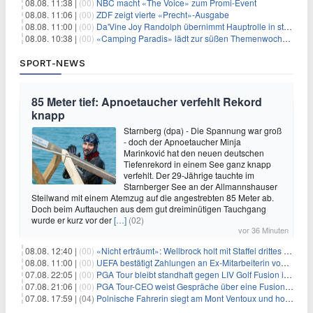
08.08. 11:38 |
(00)
NBC macht «The Voice» zum Promi-Event
08.08. 11:06 |
(00)
ZDF zeigt vierte «Precht»-Ausgabe
08.08. 11:00 |
(00)
Da'Vine Joy Randolph übernimmt Hauptrolle in starbesetzter schwarzer Komödie
08.08. 10:38 |
(00)
«Camping Paradis» lädt zur süßen Themenwoche ein
SPORT-NEWS
85 Meter tief: Apnoetaucher verfehlt Rekord
knapp
Starnberg (dpa) - Die Spannung war groß
- doch der Apnoetaucher Minja
Marinković hat den neuen deutschen
Tiefenrekord in einem See ganz knapp
verfehlt. Der 29-Jährige tauchte im
Starnberger See an der Allmannshauser
Steilwand mit einem Atemzug auf die angestrebten 85 Meter ab.
Doch beim Auftauchen aus dem gut dreiminütigen Tauchgang
wurde er kurz vor der
[…]
(02)
vor 36 Minuten
08.08. 12:40 |
(00)
«Nicht erträumt»: Wellbrock holt mit Staffel drittes EM-Gold
08.08. 11:00 |
(00)
UEFA bestätigt Zahlungen an Ex-Mitarbeiterin von Infantino
07.08. 22:05 |
(00)
PGA Tour bleibt standhaft gegen LIV Golf Fusion in einem sich wandelnden Sportumfeld
07.08. 21:06 |
(00)
PGA Tour-CEO weist Gespräche über eine Fusion mit LIV Golf zurück und bekräftigt die Wettbewerbslandschaft
07.08. 17:59 |
(04)
Polnische Fahrerin siegt am Mont Ventoux und holt Tour-Gelb