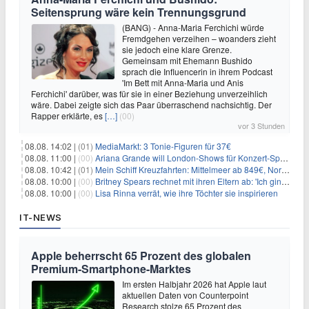
Seitensprung wäre kein Trennungsgrund
(BANG) - Anna-Maria Ferchichi würde
Fremdgehen verzeihen – woanders zieht
sie jedoch eine klare Grenze.
Gemeinsam mit Ehemann Bushido
sprach die Influencerin in ihrem Podcast
'Im Bett mit Anna-Maria und Anis
Ferchichi' darüber, was für sie in einer Beziehung unverzeihlich
wäre. Dabei zeigte sich das Paar überraschend nachsichtig. Der
Rapper erklärte, es
[…]
(00)
vor 3 Stunden
08.08. 14:02 |
(01)
MediaMarkt: 3 Tonie-Figuren für 37€
08.08. 11:00 |
(00)
Ariana Grande will London-Shows für Konzert-Special filmen
08.08. 10:42 |
(01)
Mein Schiff Kreuzfahrten: Mittelmeer ab 849€, Norwegen ab 999€ p.P.
08.08. 10:00 |
(00)
Britney Spears rechnet mit ihren Eltern ab: 'Ich ging zwei Monate lang auf die Knie und weinte'
08.08. 10:00 |
(00)
Lisa Rinna verrät, wie ihre Töchter sie inspirieren
IT-NEWS
Apple beherrscht 65 Prozent des globalen
Premium-Smartphone-Marktes
Im ersten Halbjahr 2026 hat Apple laut
aktuellen Daten von Counterpoint
Research stolze 65 Prozent des