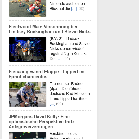
Nintendo auch einen
Blick auf die
[…]
(00)
Fleetwood Mac: Versöhnung bei
Lindsey Buckingham und Stevie Nicks
(BANG) - Lindsey
Buckingham und Stevie
Nicks stehen wieder
regelmäßig in Kontakt.
Der
[…]
(01)
Pienaar gewinnt Etappe - Lippert im
Sprint chancenlos
Tournon-sur-Rhône
(dpa) - Die frühere
deutsche Rad-Meisterin
Liane Lippert hat ihren
[…]
(02)
JPMorgans David Kelly: Eine
optimistische Perspektive trotz
Anlegerverzerrungen
Verständnis des
Anlegerverhaltens In