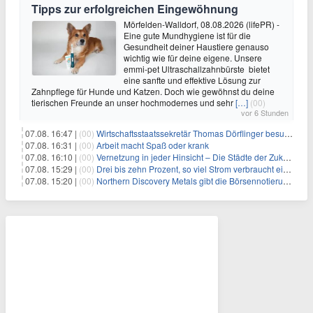
Tipps zur erfolgreichen Eingewöhnung
Mörfelden-Walldorf, 08.08.2026 (lifePR) -
Eine gute Mundhygiene ist für die
Gesundheit deiner Haustiere genauso
wichtig wie für deine eigene. Unsere
emmi-pet Ultraschallzahnbürste bietet
eine sanfte und effektive Lösung zur
Zahnpflege für Hunde und Katzen. Doch wie gewöhnst du deine
tierischen Freunde an unser hochmodernes und sehr
[…]
(00)
vor 6 Stunden
07.08. 16:47 |
(00)
Wirtschaftsstaatssekretär Thomas Dörflinger besucht Handwerksbetrieb im Kammerbezirk Freiburg
07.08. 16:31 |
(00)
Arbeit macht Spaß oder krank
07.08. 16:10 |
(00)
Vernetzung in jeder Hinsicht – Die Städte der Zukunft sind grün-blau
07.08. 15:29 |
(00)
Drei bis zehn Prozent, so viel Strom verbraucht ein Aufzug im Gebäude
07.08. 15:20 |
(00)
Northern Discovery Metals gibt die Börsennotierung an der Frankfurter Wertpapierbörse bekannt