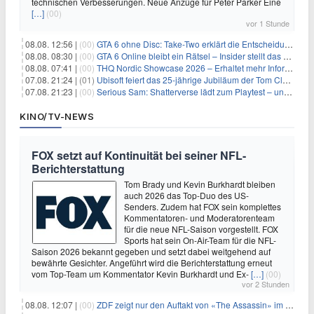
technischen Verbesserungen. Neue Anzüge für Peter Parker Eine
[…]
(00)
vor 1 Stunde
08.08. 12:56 |
(00)
GTA 6 ohne Disc: Take-Two erklärt die Entscheidung für Download-Codes
08.08. 08:30 |
(00)
GTA 6 Online bleibt ein Rätsel – Insider stellt das neue Gerücht klar
08.08. 07:41 |
(00)
THQ Nordic Showcase 2026 – Erhaltet mehr Informationen
07.08. 21:24 |
(01)
Ubisoft feiert das 25-jährige Jubiläum der Tom Clancy’s Ghost Recon-Reihe
07.08. 21:23 |
(00)
Serious Sam: Shatterverse lädt zum Playtest – und erscheint schon bald!
KINO/TV-NEWS
FOX setzt auf Kontinuität bei seiner NFL-
Berichterstattung
Tom Brady und Kevin Burkhardt bleiben
auch 2026 das Top-Duo des US-
Senders. Zudem hat FOX sein komplettes
Kommentatoren- und Moderatorenteam
für die neue NFL-Saison vorgestellt. FOX
Sports hat sein On-Air-Team für die NFL-
Saison 2026 bekannt gegeben und setzt dabei weitgehend auf
bewährte Gesichter. Angeführt wird die Berichterstattung erneut
vom Top-Team um Kommentator Kevin Burkhardt und Ex-
[…]
(00)
vor 2 Stunden
08.08. 12:07 |
(00)
ZDF zeigt nur den Auftakt von «The Assassin» im Fernsehen