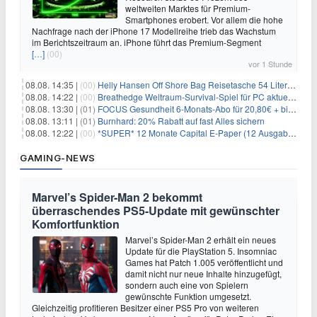
weltweiten Marktes für Premium-
Smartphones erobert. Vor allem die hohe
Nachfrage nach der iPhone 17 Modellreihe trieb das Wachstum
im Berichtszeitraum an. iPhone führt das Premium-Segment
[…]
(00)
vor 1 Stunde
08.08. 14:35 |
(00)
Helly Hansen Off Shore Bag Reisetasche 54 Liter für 29,99€
08.08. 14:22 |
(00)
Breathedge Weltraum-Survival-Spiel für PC aktuell kostenlos bei Steam
08.08. 13:30 |
(01)
FOCUS Gesundheit 6-Monats-Abo für 20,80€ + bis zu 20€ Prämie
08.08. 13:11 |
(01)
Burnhard: 20% Rabatt auf fast Alles sichern
08.08. 12:22 |
(00)
*SUPER* 12 Monate Capital E-Paper (12 Ausgaben) für NUR 7€ (statt 80,04€)
GAMING-NEWS
Marvel’s Spider-Man 2 bekommt
überraschendes PS5-Update mit gewünschter
Komfortfunktion
Marvel’s Spider-Man 2 erhält ein neues
Update für die PlayStation 5. Insomniac
Games hat Patch 1.005 veröffentlicht und
damit nicht nur neue Inhalte hinzugefügt,
sondern auch eine von Spielern
gewünschte Funktion umgesetzt.
Gleichzeitig profitieren Besitzer einer PS5 Pro von weiteren