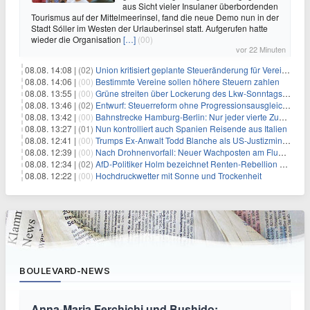
aus Sicht vieler Insulaner überbordenden
Tourismus auf der Mittelmeerinsel, fand die neue Demo nun in der
Stadt Sóller im Westen der Urlauberinsel statt. Aufgerufen hatte
wieder die Organisation
[…]
(00)
vor 22 Minuten
08.08. 14:08 |
(02)
Union kritisiert geplante Steueränderung für Vereine
08.08. 14:06 |
(00)
Bestimmte Vereine sollen höhere Steuern zahlen
08.08. 13:55 |
(00)
Grüne streiten über Lockerung des Lkw-Sonntagsfahrverbots
08.08. 13:46 |
(02)
Entwurf: Steuerreform ohne Progressionsausgleich geplant
08.08. 13:42 |
(00)
Bahnstrecke Hamburg-Berlin: Nur jeder vierte Zug pünktlich
08.08. 13:27 |
(01)
Nun kontrolliert auch Spanien Reisende aus Italien
08.08. 12:41 |
(00)
Trumps Ex-Anwalt Todd Blanche als US-Justizminister bestätigt
08.08. 12:39 |
(00)
Nach Drohnenvorfall: Neuer Wachposten am Flughafen
08.08. 12:34 |
(02)
AfD-Politiker Holm bezeichnet Renten-Rebellion als "Rollenspiel"
08.08. 12:22 |
(00)
Hochdruckwetter mit Sonne und Trockenheit
BOULEVARD-NEWS
Anna-Maria Ferchichi und Bushido: