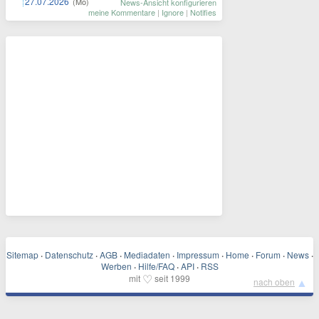
27.07.2026
(Mo)
News-Ansicht konfigurieren
meine Kommentare
|
Ignore
|
Notifies
Sitemap
·
Datenschutz
·
AGB
·
Mediadaten
·
Impressum
·
Home
·
Forum
·
News
·
Werben
·
Hilfe/FAQ
·
API
·
RSS
♡
mit
seit 1999
▲
nach oben