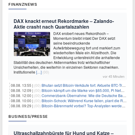
FINANZNEWS
DAX knackt erneut Rekordmarke – Zalando-
Aktie crasht nach Quartalszahlen
DAX erobert neues Rekordhoch –
Momentum bleibt intakt Der DAX setzt
seine beeindruckende
Aufwärtsbewegung fort und markiert zum
wiederholten Male ein Allzeithoch. Die
Entwicklung unterstreicht die anhaltende
Stabilität des deutschen Aktienmarktes trotz wirtschaftlicher
Unsicherheiten, die weiterhin in einzelnen Sektoren nachwirken.
Institutionelle
[…]
(00)
vor 45 Minuten
08.08. 13:55 |
(00)
Bhutan setzt Bitcoin-Verkäufe fort: Aktuelle BTC-Transaktionen
08.08. 12:09 |
(00)
Bitcoin kämpft um die Marke von $65.000, Pi Network gewinnt an Unterstützung
08.08. 12:00 |
(00)
Commerzbank-Übernahme: Wie die Deutsche Bank im Schatten zum großen Gewinner wird
08.08. 10:00 |
(00)
Bitcoin-Schock: Während Kurse fallen, plant die Regierung die Steuer-Bombe
08.08. 09:29 |
(00)
Bitcoin-Bärenmarkt vorbei? Top-Analysten werden optimistisch, aber die Geschichte sagt etwas anderes
BUSINESS/PRESSE
Ultraschallzahnbürste für Hund und Katze –