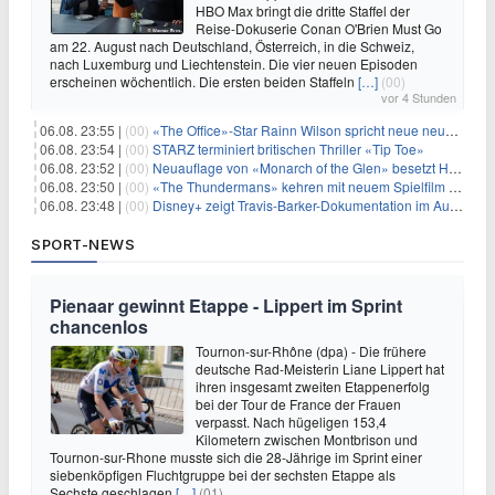
HBO Max bringt die dritte Staffel der
Reise-Dokuserie Conan O'Brien Must Go
am 22. August nach Deutschland, Österreich, in die Schweiz,
nach Luxemburg und Liechtenstein. Die vier neuen Episoden
erscheinen wöchentlich. Die ersten beiden Staffeln
[…]
(00)
vor 4 Stunden
06.08. 23:55 |
(00)
«The Office»-Star Rainn Wilson spricht neue neuseeländische Serie «Settling»
06.08. 23:54 |
(00)
STARZ terminiert britischen Thriller «Tip Toe»
06.08. 23:52 |
(00)
Neuauflage von «Monarch of the Glen» besetzt Hauptrollen
06.08. 23:50 |
(00)
«The Thundermans» kehren mit neuem Spielfilm zurück
06.08. 23:48 |
(00)
Disney+ zeigt Travis-Barker-Dokumentation im August
SPORT-NEWS
Pienaar gewinnt Etappe - Lippert im Sprint
chancenlos
Tournon-sur-Rhône (dpa) - Die frühere
deutsche Rad-Meisterin Liane Lippert hat
ihren insgesamt zweiten Etappenerfolg
bei der Tour de France der Frauen
verpasst. Nach hügeligen 153,4
Kilometern zwischen Montbrison und
Tournon-sur-Rhone musste sich die 28-Jährige im Sprint einer
siebenköpfigen Fluchtgruppe bei der sechsten Etappe als
Sechste geschlagen
[…]
(01)