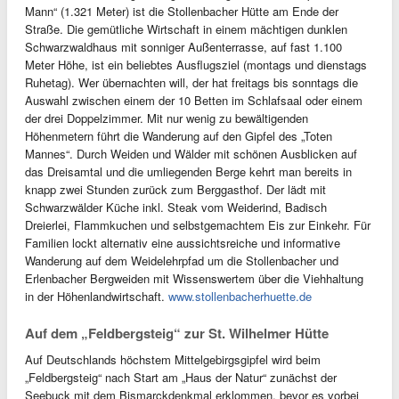
Mann“ (1.321 Meter) ist die Stollenbacher Hütte am Ende der
Straße. Die gemütliche Wirtschaft in einem mächtigen dunklen
Schwarzwaldhaus mit sonniger Außenterrasse, auf fast 1.100
Meter Höhe, ist ein beliebtes Ausflugsziel (montags und dienstags
Ruhetag). Wer übernachten will, der hat freitags bis sonntags die
Auswahl zwischen einem der 10 Betten im Schlafsaal oder einem
der drei Doppelzimmer. Mit nur wenig zu bewältigenden
Höhenmetern führt die Wanderung auf den Gipfel des „Toten
Mannes“. Durch Weiden und Wälder mit schönen Ausblicken auf
das Dreisamtal und die umliegenden Berge kehrt man bereits in
knapp zwei Stunden zurück zum Berggasthof. Der lädt mit
Schwarzwälder Küche inkl. Steak vom Weiderind, Badisch
Dreierlei, Flammkuchen und selbstgemachtem Eis zur Einkehr. Für
Familien lockt alternativ eine aussichtsreiche und informative
Wanderung auf dem Weidelehrpfad um die Stollenbacher und
Erlenbacher Bergweiden mit Wissenswertem über die Viehhaltung
in der Höhenlandwirtschaft.
www.stollenbacherhuette.de
Auf dem „Feldbergsteig“ zur St. Wilhelmer Hütte
Auf Deutschlands höchstem Mittelgebirgsgipfel wird beim
„Feldbergsteig“ nach Start am „Haus der Natur“ zunächst der
Seebuck mit dem Bismarckdenkmal erklommen, bevor es vorbei