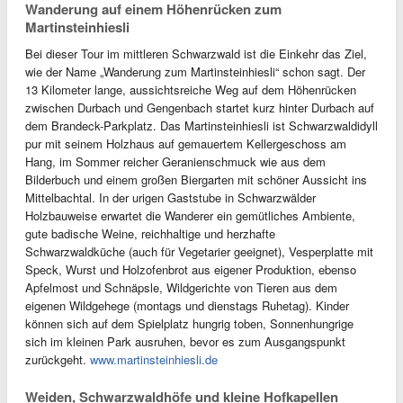
Wanderung auf einem Höhenrücken zum
Martinsteinhiesli
Bei dieser Tour im mittleren Schwarzwald ist die Einkehr das Ziel,
wie der Name „Wanderung zum Martinsteinhiesli“ schon sagt. Der
13 Kilometer lange, aussichtsreiche Weg auf dem Höhenrücken
zwischen Durbach und Gengenbach startet kurz hinter Durbach auf
dem Brandeck-Parkplatz. Das Martinsteinhiesli ist Schwarzwaldidyll
pur mit seinem Holzhaus auf gemauertem Kellergeschoss am
Hang, im Sommer reicher Geranienschmuck wie aus dem
Bilderbuch und einem großen Biergarten mit schöner Aussicht ins
Mittelbachtal. In der urigen Gaststube in Schwarzwälder
Holzbauweise erwartet die Wanderer ein gemütliches Ambiente,
gute badische Weine, reichhaltige und herzhafte
Schwarzwaldküche (auch für Vegetarier geeignet), Vesperplatte mit
Speck, Wurst und Holzofenbrot aus eigener Produktion, ebenso
Apfelmost und Schnäpsle, Wildgerichte von Tieren aus dem
eigenen Wildgehege (montags und dienstags Ruhetag). Kinder
können sich auf dem Spielplatz hungrig toben, Sonnenhungrige
sich im kleinen Park ausruhen, bevor es zum Ausgangspunkt
zurückgeht.
www.martinsteinhiesli.de
Weiden, Schwarzwaldhöfe und kleine Hofkapellen