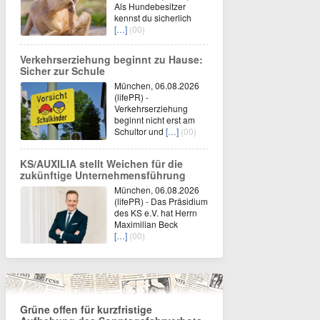
Als Hundebesitzer
kennst du sicherlich
[…]
(00)
Verkehrserziehung beginnt zu Hause:
Sicher zur Schule
München, 06.08.2026
(lifePR) -
Verkehrserziehung
beginnt nicht erst am
Schultor und
[…]
(00)
KS/AUXILIA stellt Weichen für die
zukünftige Unternehmensführung
München, 06.08.2026
(lifePR) - Das Präsidium
des KS e.V. hat Herrn
Maximilian Beck
[…]
(00)
Grüne offen für kurzfristige