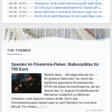
06.08. 16:40 |
(00)
Arbeitszeit: AUB fordert Wochenmodell statt starrer Tagesgrenze
06.08. 16:12 |
(00)
ST XTA plus 3 Gewindefahrwerk für Toyota GR Corolla entwickelt: Erstklassige Straßenlage in jeder Situation
06.08. 16:00 |
(00)
Board stellt den Contextual Decision Layer vor, mit dem Unternehmensdaten und KI-Investitionen in intelligentere Geschäftsentscheidungen umgesetzt wer
06.08. 15:37 |
(00)
KS/AUXILIA stellt Weichen für die zukünftige Unternehmensführung
TOP-THEMEN
Spanien im Finsternis-Fieber: Balkonplätze für
700 Euro
Madrid (dpa) - «60 segundos de oro» –
60 goldene Sekunden. So nennt der
staatliche spanische Fernsehsender
RTVE die totale Sonnenfinsternis, die am
Abend des 12. August Hunderttausende
Menschen zusätzlich zu Millionen
Urlaubern nach Spanien locken dürfte. Denn das
Himmelsschauspiel dauert zwar je nach Standort nur rund eine
Minute. Für Hotels,
[…]
(00)
vor 15 Minuten