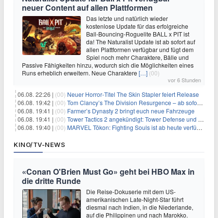
neuer Content auf allen Plattformen
Das letzte und natürlich wieder
kostenlose Update für das erfolgreiche
Ball-Bouncing-Roguelite BALL x PIT ist
da! The Naturalist Update ist ab sofort auf
allen Plattformen verfügbar und fügt dem
Spiel noch mehr Charaktere, Bälle und
Passive Fähigkeiten hinzu, wodurch sich die Möglichkeiten eines
Runs erheblich erweitern. Neue Charaktere
[…]
(00)
vor 6 Stunden
06.08. 22:26 |
(00)
Neuer Horror‑Titel The Skin Stapler feiert Release
06.08. 19:42 |
(00)
Tom Clancy’s The Division Resurgence – ab sofort für euch verfügbar
06.08. 19:41 |
(00)
Farmer’s Dynasty 2 bringt euch neue Fahrzeuge
06.08. 19:41 |
(00)
Tower Tactics 2 angekündigt: Tower Defense und Deckbuilding Kombo kehrt zurück
06.08. 19:40 |
(00)
MARVEL Tōkon: Fighting Souls ist ab heute verfügbar
KINO/TV-NEWS
«Conan O'Brien Must Go» geht bei HBO Max in
die dritte Runde
Die Reise-Dokuserie mit dem US-
amerikanischen Late-Night-Star führt
diesmal nach Indien, in die Niederlande,
auf die Philippinen und nach Marokko.