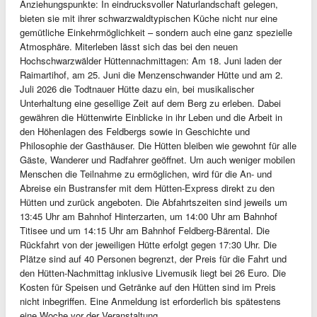
Anziehungspunkte: In eindrucksvoller Naturlandschaft gelegen,
bieten sie mit ihrer schwarzwaldtypischen Küche nicht nur eine
gemütliche Einkehrmöglichkeit – sondern auch eine ganz spezielle
Atmosphäre. Miterleben lässt sich das bei den neuen
Hochschwarzwälder Hüttennachmittagen: Am 18. Juni laden der
Raimartihof, am 25. Juni die Menzenschwander Hütte und am 2.
Juli 2026 die Todtnauer Hütte dazu ein, bei musikalischer
Unterhaltung eine gesellige Zeit auf dem Berg zu erleben. Dabei
gewähren die Hüttenwirte Einblicke in ihr Leben und die Arbeit in
den Höhenlagen des Feldbergs sowie in Geschichte und
Philosophie der Gasthäuser. Die Hütten bleiben wie gewohnt für alle
Gäste, Wanderer und Radfahrer geöffnet. Um auch weniger mobilen
Menschen die Teilnahme zu ermöglichen, wird für die An- und
Abreise ein Bustransfer mit dem Hütten-Express direkt zu den
Hütten und zurück angeboten. Die Abfahrtszeiten sind jeweils um
13:45 Uhr am Bahnhof Hinterzarten, um 14:00 Uhr am Bahnhof
Titisee und um 14:15 Uhr am Bahnhof Feldberg-Bärental. Die
Rückfahrt von der jeweiligen Hütte erfolgt gegen 17:30 Uhr. Die
Plätze sind auf 40 Personen begrenzt, der Preis für die Fahrt und
den Hütten-Nachmittag inklusive Livemusik liegt bei 26 Euro. Die
Kosten für Speisen und Getränke auf den Hütten sind im Preis
nicht inbegriffen. Eine Anmeldung ist erforderlich bis spätestens
eine Woche vor der Veranstaltung