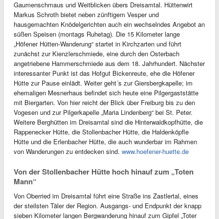
Gaumenschmaus und Weitblicken übers Dreisamtal. Hüttenwirt
Markus Schroth bietet neben zünftigem Vesper und
hausgemachten Knödelgerichten auch ein wechselndes Angebot an
süßen Speisen (montags Ruhetag). Die 15 Kilometer lange
„Höfener Hütten-Wanderung“ startet in Kirchzarten und führt
zunächst zur Kienzlerschmiede, eine durch den Osterbach
angetriebene Hammerschmiede aus dem 18. Jahrhundert. Nächster
interessanter Punkt ist das Hofgut Bickenreute, ehe die Höfener
Hütte zur Pause einlädt. Weiter geht´s zur Giersbergkapelle; im
ehemaligen Mesnerhaus befindet sich heute eine Pilgergaststätte
mit Biergarten. Von hier reicht der Blick über Freiburg bis zu den
Vogesen und zur Pilgerkapelle „Maria Lindenberg“ bei St. Peter.
Weitere Berghütten im Dreisamtal sind die Hinterwaldkopfhütte, die
Rappenecker Hütte, die Stollenbacher Hütte, die Haldenköpfle
Hütte und die Erlenbacher Hütte, die auch wunderbar im Rahmen
von Wanderungen zu entdecken sind.
www.hoefener-huette.de
Von der Stollenbacher Hütte hoch hinauf zum „Toten
Mann“
Von Oberried im Dreisamtal führt eine Straße ins Zastlertal, eines
der steilsten Täler der Region. Ausgangs- und Endpunkt der knapp
sieben Kilometer langen Bergwanderung hinauf zum Gipfel „Toter