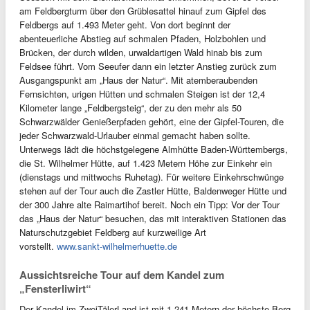
am Feldbergturm über den Grüblesattel hinauf zum Gipfel des
Feldbergs auf 1.493 Meter geht. Von dort beginnt der
abenteuerliche Abstieg auf schmalen Pfaden, Holzbohlen und
Brücken, der durch wilden, urwaldartigen Wald hinab bis zum
Feldsee führt. Vom Seeufer dann ein letzter Anstieg zurück zum
Ausgangspunkt am „Haus der Natur“. Mit atemberaubenden
Fernsichten, urigen Hütten und schmalen Steigen ist der 12,4
Kilometer lange „Feldbergsteig“, der zu den mehr als 50
Schwarzwälder Genießerpfaden gehört, eine der Gipfel-Touren, die
jeder Schwarzwald-Urlauber einmal gemacht haben sollte.
Unterwegs lädt die höchstgelegene Almhütte Baden-Württembergs,
die St. Wilhelmer Hütte, auf 1.423 Metern Höhe zur Einkehr ein
(dienstags und mittwochs Ruhetag). Für weitere Einkehrschwünge
stehen auf der Tour auch die Zastler Hütte, Baldenweger Hütte und
der 300 Jahre alte Raimartihof bereit. Noch ein Tipp: Vor der Tour
das „Haus der Natur“ besuchen, das mit interaktiven Stationen das
Naturschutzgebiet Feldberg auf kurzweilige Art
vorstellt.
www.sankt-wilhelmerhuette.de
Aussichtsreiche Tour auf dem Kandel zum
„Fensterliwirt“
Der Kandel im ZweiTälerLand ist mit 1.241 Metern der höchste Berg