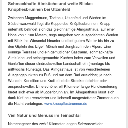
Schmackhafte Almküche und weite Blicke:
Knöpflesbrunnen bei Utzenfeld
Zwischen Muggenbrunn, Todtnau, Utzenfeld und Wieden im
Südschwarzwald liegt die Kuppe des Knöpflesbrunnen. Knapp
unterhalb befindet sich das gleichnamige Almgasthaus, auf einer
Höhe von 1.100 Metern, rings umgeben von ausgedehnten Weiden
mit Blick ins Wiesental hinunter und bei gutem Wetter bis hin zu
den Gipfeln des Eiger, Mönch und Jungfrau in den Alpen. Eine
sonnige Terrasse und ein gemütlicher Gastraum, schmackhafte
Almküche und selbstgemachte Kuchen laden zum Verweilen und
Genießen dieser eindrucksvollen Landschaft ein (montags bis
mittwochs Ruhetag). Das Almgasthaus ist von verschiedenen
Ausgangspunkten zu Fuß und mit dem Rad erreichbar, je nach
Wunsch, Kondition und Kraft sind die Strecken leichter oder
anspruchsvoller. Eine schöne, elf Kilometer lange Rundwanderung
bietet sich etwa ab Muggenbrunn an. Im Almgasthaus lässt sich
dank fünf neu renovierter und liebevoll ausgestatteter Zimmer auch
die Nacht verbringen.
www.knoepflesbrunnen.de
Viel Natur und Genuss im Teinachtal
Namensgeber des zwölf Kilometer langen Schwarzwälder