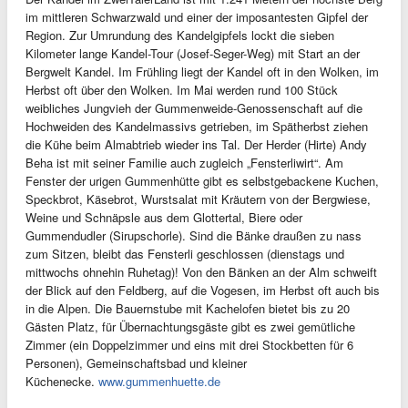
im mittleren Schwarzwald und einer der imposantesten Gipfel der
Region. Zur Umrundung des Kandelgipfels lockt die sieben
Kilometer lange Kandel-Tour (Josef-Seger-Weg) mit Start an der
Bergwelt Kandel. Im Frühling liegt der Kandel oft in den Wolken, im
Herbst oft über den Wolken. Im Mai werden rund 100 Stück
weibliches Jungvieh der Gummenweide-Genossenschaft auf die
Hochweiden des Kandelmassivs getrieben, im Spätherbst ziehen
die Kühe beim Almabtrieb wieder ins Tal. Der Herder (Hirte) Andy
Beha ist mit seiner Familie auch zugleich „Fensterliwirt“. Am
Fenster der urigen Gummenhütte gibt es selbstgebackene Kuchen,
Speckbrot, Käsebrot, Wurstsalat mit Kräutern von der Bergwiese,
Weine und Schnäpsle aus dem Glottertal, Biere oder
Gummendudler (Sirupschorle). Sind die Bänke draußen zu nass
zum Sitzen, bleibt das Fensterli geschlossen (dienstags und
mittwochs ohnehin Ruhetag)! Von den Bänken an der Alm schweift
der Blick auf den Feldberg, auf die Vogesen, im Herbst oft auch bis
in die Alpen. Die Bauernstube mit Kachelofen bietet bis zu 20
Gästen Platz, für Übernachtungsgäste gibt es zwei gemütliche
Zimmer (ein Doppelzimmer und eins mit drei Stockbetten für 6
Personen), Gemeinschaftsbad und kleiner
Küchenecke.
www.gummenhuette.de