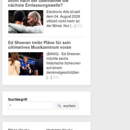
droht nach der Übernahme die
nächste Entlassungswelle?
Electronic Arts ist seit
dem 04. August 2026
offiziell nicht mehr an
der Börse. Nur
[…]
(00)
Ed Sheeran treibt Pläne für sein
ultimatives Musikzentrum voran
(BANG) - Ed Sheeran
möchte sechs
historische Scheunen
auf einem
denkmalgeschützten
[…]
(00)
Suchbegriff
suchen
Woche
Woche