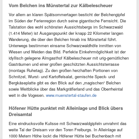
Vom Belchen ins Münstertal zur Kälbelescheuer
Vor allem an klaren Spätsommertagen besticht der Belchengipfel
im Süden der Ferienregion durch seine gigantische Fernsicht. Die
Talstation des wohl schönsten Aussichtsbergs im Schwarzwald
(1.414 Meter) ist Ausgangspunkt der knapp 22 Kilometer langen
Wanderung, die über den Belchen hinab ins Münstertal führt.
Unterwegs bestimmen einsame Schwarzwaldhöfe inmitten von
Wiesen und Weiden das Bild. Perfekte Einkehrmöglichkeit ist der
idyllisch gelegene Almgasthof Kälbelescheuer mit urig-gemütlichen
Gasträumen und einer großen geschützten Aussichtsterrasse
(montags Ruhetag). Zu den großen herzhaften Portionen von
Schnitzel, Wurst- und Kartoffelsalat, gemischte Speck- und
Bergkäseplatte gibt es den Blick auf den „magischen“ Belchen
sowie Weitblicke über das Markgräflerland und das Oberrheintal
weit in die Vogesen.
www.muenstertal-staufen.de
Höfener Hütte punktet mit Alleinlage und Blick übers
Dreisamtal
Eine eindrucksvolle Kulisse mit Schwarzwaldgipfeln umrahmt das
weite Tal der Dreisam vor den Toren Freiburgs. In Alleinlage auf
1000 Metern Höhe lockt die Höfener Hütte bei Buchenbach mit