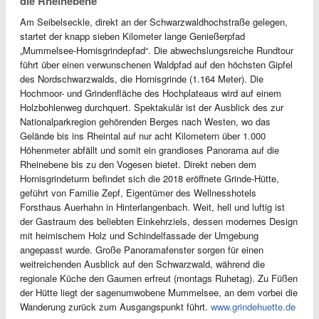
die Rheinebene
Am Seibelseckle, direkt an der Schwarzwaldhochstraße gelegen,
startet der knapp sieben Kilometer lange Genießerpfad
„Mummelsee-Hornisgrindepfad“. Die abwechslungsreiche Rundtour
führt über einen verwunschenen Waldpfad auf den höchsten Gipfel
des Nordschwarzwalds, die Hornisgrinde (1.164 Meter). Die
Hochmoor- und Grindenfläche des Hochplateaus wird auf einem
Holzbohlenweg durchquert. Spektakulär ist der Ausblick des zur
Nationalparkregion gehörenden Berges nach Westen, wo das
Gelände bis ins Rheintal auf nur acht Kilometern über 1.000
Höhenmeter abfällt und somit ein grandioses Panorama auf die
Rheinebene bis zu den Vogesen bietet. Direkt neben dem
Hornisgrindeturm befindet sich die 2018 eröffnete Grinde-Hütte,
geführt von Familie Zepf, Eigentümer des Wellnesshotels
Forsthaus Auerhahn in Hinterlangenbach. Weit, hell und luftig ist
der Gastraum des beliebten Einkehrziels, dessen modernes Design
mit heimischem Holz und Schindelfassade der Umgebung
angepasst wurde. Große Panoramafenster sorgen für einen
weitreichenden Ausblick auf den Schwarzwald, während die
regionale Küche den Gaumen erfreut (montags Ruhetag). Zu Füßen
der Hütte liegt der sagenumwobene Mummelsee, an dem vorbei die
Wanderung zurück zum Ausgangspunkt führt.
www.grindehuette.de