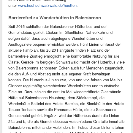
unter
www.hochschwarzwald.de/huetten
.
Barrierefrei zu Wanderhütten in Baiersbronn
Seit 2015 schließen der Baiersbronner Hüttenbus und der
Gemeindebus gezielt Lücken im öffentlichen Nahverkehr und
sorgen dafür, dass auch abgelegene Wanderhütten und
Ausflugsziele bequem erreichbar werden. Fünf Linien umfasst der
aktuelle Fahrplan, bis zu 20 Fahrgäste finden Platz und der
barrierefreie Zustieg ermöglicht eine komfortable Nutzung für alle
Gäste. Gerade im bergigen Schwarzwald macht der Hüttenbus viele
von Baiersbronns schönsten Ecken auch für Menschen zugänglich,
die den Auf- und Abstieg nicht aus eigener Kraft bewältigen
können. Die Hüttenbus-Linien 25a, 25b und 25c fahren von Mai bis
Oktober regelmäßig verschiedene Wanderhütten und touristische
Ziele an. Dazu zählen die erst im Mai wiedereröffnete Glasmännle
Hütte auf Baiersbronns Hausberg, dem Stöckerkopf, die
Wanderhütte Sattelei des Hotels Bareiss, die Blockhütte des Hotels
Traube Tonbach sowie die Panorama-Hütte, die zu Sackmanns
Genusshotel gehört. Ergänzt wird der Hüttenbus durch die Linien
24a und b, die als Gemeindebusse verschiedene Ortsteile innerhalb
Baiersbronns miteinander verbinden. Im Fokus dieser Linien stehen