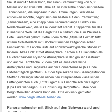
Sie ist rund 47 Meter hoch, hat einen Stammumfang von 5,30
Metern und ist etwa 300 Jahre alt. In ihrer Nähe finden sich weitere
Tannenriesen, die imposant in den Himmel ragen. Wer diese
entdecken möchte, begibt sich am besten auf den Premiumweg
„Tannenriesen“, eine knapp neun Kilometer lange Rundtour im
Nordschwarzwald, die in Freudenstadt startet. Etappenziel für das
kulinarische Wohl ist die Berghütte Lauterbad, die zum Wellness-
Hotel Lauterbad gehört. Getreu dem Motto „Style ist Heimat“ trifft
unterm Schieferdach mit Glockentürmchen zeitgenössischer
Rustikalchic im Landhausstil auf schwarzwaldtypische Stuben im
Inneren. Altes Holz atmet Atmosphäre, Kerzen auf Eisenreifen als
Leuchter zaubern stylische Atmosphäre in den großen Gastraum
und auf die Tanzfläche. Zudem gibt es aussichtsreiche
Außenplätze und Liegesitze auf der Sonnenterrasse (bis Ende
Oktober täglich geöffnet). Auf der Speisekarte von Szenegastronom
Steffen Schillinger stehen neben neu interpretierten klassischen
Hüttengerichten auch „FritzBurger“ aus Hirschfleisch der Region
(Opa Fritz war Jäger). Zur Erfrischung Berghütten-Eistee oder
Berghütten-Bier. Abends kann die Hütte exklusiv gemietet
werden.
www.berghuette-lauterbad.de
Panoramafenster mit Blick auf den Schwarzwald und