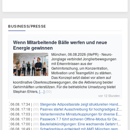
BUSINESS/PRESSE
Wenn Mitarbeitende Bälle werfen und neue
Energie gewinnen
München, 06.08.2026 (lifePR) - Neuro-
Jonglage verbindet Jonglierbewegungen
mit Erkenntnissen aus der
Gehirnforschung, um Konzentration,
Motivation und Teamgefühl zu stärken.
Das Konzept setzt dabei vor allem auf
koordinative Überkreuzbewegungen, die die Aktivierung beider
Gehirnhälften unterstützen. Für die betriebliche Umsetzung bietet
Stephan Ehlers,
[…]
(00)
vor 12 Stunden
06.08. 17:34 |
(00)
Steigende Adipositasrate zeigt strukturellen Handlungsbedarf bei der Ernährung schulpflichtiger Kinder
06.08. 17:18 |
(00)
Pasinex startet Ausschreibung für hochgradiges Zinksulfidkonzentrat mit Germanium- und Silbergehalten und stellt ein Betriebsupdate bereit
06.08. 17:03 |
(00)
Variantenreiche Miniaturkupplungen für diverse Einsatzbereiche
06.08. 17:00 |
(00)
Passwork 7.7 führt sicheren Offline-Modus für Desktop- und Mobile-Apps ein
06.08. 17:00 |
(00)
Bauteilabkündigungen: Eine wachsende Gefahr für industrielle Elektroniksysteme
06.08. 16:49 |
(00)
SchwörerHaus entwickelt mit AMD München gemeinsam Tiny-Living-Konzepte und erhalten dafür den New Living Award