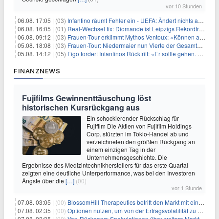
vor 10 Stunden
06.08. 17:05 |
(03)
Infantino räumt Fehler ein - UEFA: Ändert nichts an Boykott
06.08. 16:05 |
(01)
Real-Wechsel fix: Diomande ist Leipzigs Rekordtransfer
06.08. 09:12 |
(03)
Frauen-Tour erklimmt Mythos Ventoux: «Können alles schaffen»
05.08. 18:08 |
(03)
Frauen-Tour: Niedermaier nun Vierte der Gesamtwertung
05.08. 14:12 |
(05)
Figo fordert Infantinos Rücktritt: «Er sollte gehen. Jetzt»
FINANZNEWS
Fujifilms Gewinnenttäuschung löst
historischen Kursrückgang aus
Ein schockierender Rückschlag für
Fujifilm Die Aktien von Fujifilm Holdings
Corp. stürzten im Tokio-Handel ab und
verzeichneten den größten Rückgang an
einem einzigen Tag in der
Unternehmensgeschichte. Die
Ergebnisse des Medizintechnikherstellers für das erste Quartal
zeigten eine deutliche Unterperformance, was bei den Investoren
Ängste über die
[…]
(00)
vor 1 Stunde
07.08. 03:05 |
(00)
BlossomHill Therapeutics betritt den Markt mit einem IPO-Boost von 150 Millionen Dollar
07.08. 02:35 |
(00)
Optionen nutzen, um von der Ertragsvolatilität zu profitieren
07.08. 02:35 |
(00)
Yen-Rückgang: Spekulationen über weitere Marktinterventionen nehmen zu