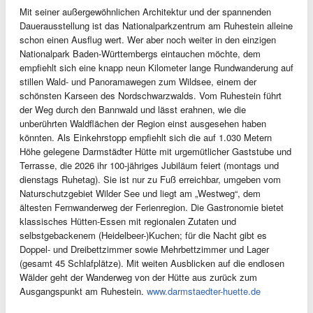
Mit seiner außergewöhnlichen Architektur und der spannenden
Dauerausstellung ist das Nationalparkzentrum am Ruhestein alleine
schon einen Ausflug wert. Wer aber noch weiter in den einzigen
Nationalpark Baden-Württembergs eintauchen möchte, dem
empfiehlt sich eine knapp neun Kilometer lange Rundwanderung auf
stillen Wald- und Panoramawegen zum Wildsee, einem der
schönsten Karseen des Nordschwarzwalds. Vom Ruhestein führt
der Weg durch den Bannwald und lässt erahnen, wie die
unberührten Waldflächen der Region einst ausgesehen haben
könnten. Als Einkehrstopp empfiehlt sich die auf 1.030 Metern
Höhe gelegene Darmstädter Hütte mit urgemütlicher Gaststube und
Terrasse, die 2026 ihr 100-jähriges Jubiläum feiert (montags und
dienstags Ruhetag). Sie ist nur zu Fuß erreichbar, umgeben vom
Naturschutzgebiet Wilder See und liegt am „Westweg“, dem
ältesten Fernwanderweg der Ferienregion. Die Gastronomie bietet
klassisches Hütten-Essen mit regionalen Zutaten und
selbstgebackenem (Heidelbeer-)Kuchen; für die Nacht gibt es
Doppel- und Dreibettzimmer sowie Mehrbettzimmer und Lager
(gesamt 45 Schlafplätze). Mit weiten Ausblicken auf die endlosen
Wälder geht der Wanderweg von der Hütte aus zurück zum
Ausgangspunkt am Ruhestein.
www.darmstaedter-huette.de