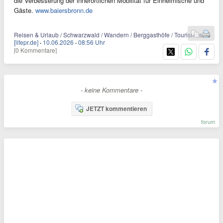
die Verbesserung der innerörtlichen Mobilität für Einheimische und
Gäste.
www.baiersbronn.de
Reisen & Urlaub / Schwarzwald / Wandern / Berggasthöfe / Tourismus
[lifepr.de]
·
10.06.2026
·
08:56 Uhr
[0 Kommentare]
- keine Kommentare -
JETZT kommentieren
forum