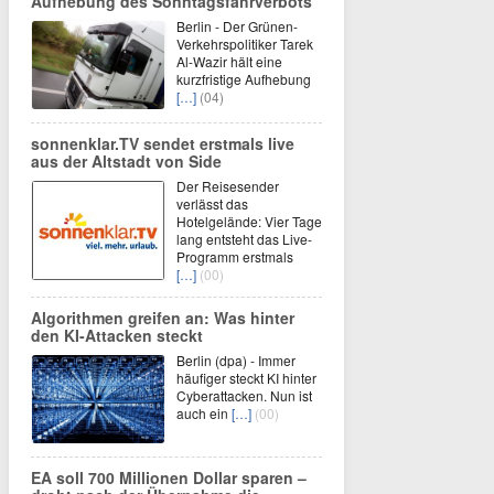
Aufhebung des Sonntagsfahrverbots
Berlin - Der Grünen-
Verkehrspolitiker Tarek
Al-Wazir hält eine
kurzfristige Aufhebung
[…]
(04)
sonnenklar.TV sendet erstmals live
aus der Altstadt von Side
Der Reisesender
verlässt das
Hotelgelände: Vier Tage
lang entsteht das Live-
Programm erstmals
[…]
(00)
Algorithmen greifen an: Was hinter
den KI-Attacken steckt
Berlin (dpa) - Immer
häufiger steckt KI hinter
Cyberattacken. Nun ist
auch ein
[…]
(00)
EA soll 700 Millionen Dollar sparen –