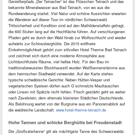
Genießerpfads „Der Teinacher“ ist das Flüsschen Teinach und das
bekannte Mineralwasser aus Bad Teinach, von wo aus die
Rundwanderung startet. Viel Natur und schöne Aussichten erwarten
die Wanderer auf dieser Tour im nördlichen Schwarzwald.
Trittsicherheit und Kondition sind auf den Mathildenstaffeln gefragt,
die 600 Stufen lang auf die Hochfläche führen. Auf verschlungenen
Pfaden geht es durch den Wald hinab zur Wolfsschlucht und wieder
aufwärts zur Schlossberghütte. Die 2015 eröffnete
Einkehrmöglichkeit gehört zum stilvollen Hotel Therme Bad Teinach
und zeichnet sich durch eine moderne Atmosphäre aus:
Lichtdurchflutete Räume, viel helles Holz. Für den Bau im
traditionsbewussten Blockhausstil wurden Weißtannenstämme aus
dem heimischen Stadtwald verwendet. Auf der Karte stehen
typische schwäbische Gerichte: Neben Hütten-Vesper und
vegetarischen Speisen dürfen auch G´schmelzte Maultauschen
oder Linsen mit Spätzle nicht fehlen. Frisch gestärkt geht es weiter
nach Zavelstein, dem ehemals kleinsten Städtchen Deutschlands.
Als Belohnung wartet von der Burgruine aus ein Panoramablick auf
die waldreiche Landschaft.
www.hotel-therme-teinach.de
Hohe Tannen und schicke Berghütte bei Freudenstadt
Die „Großvatertanne“ gilt als mächtigste Tanne des Schwarzwalds: