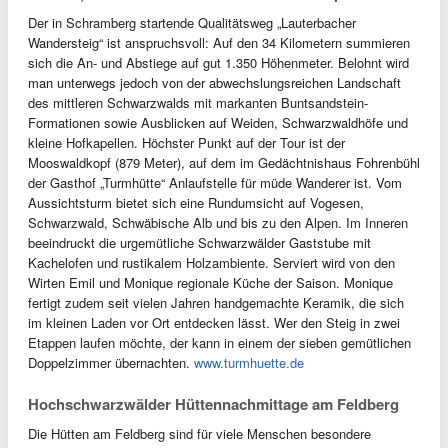
Der in Schramberg startende Qualitätsweg „Lauterbacher
Wandersteig“ ist anspruchsvoll: Auf den 34 Kilometern summieren
sich die An- und Abstiege auf gut 1.350 Höhenmeter. Belohnt wird
man unterwegs jedoch von der abwechslungsreichen Landschaft
des mittleren Schwarzwalds mit markanten Buntsandstein-
Formationen sowie Ausblicken auf Weiden, Schwarzwaldhöfe und
kleine Hofkapellen. Höchster Punkt auf der Tour ist der
Mooswaldkopf (879 Meter), auf dem im Gedächtnishaus Fohrenbühl
der Gasthof „Turmhütte“ Anlaufstelle für müde Wanderer ist. Vom
Aussichtsturm bietet sich eine Rundumsicht auf Vogesen,
Schwarzwald, Schwäbische Alb und bis zu den Alpen. Im Inneren
beeindruckt die urgemütliche Schwarzwälder Gaststube mit
Kachelofen und rustikalem Holzambiente. Serviert wird von den
Wirten Emil und Monique regionale Küche der Saison. Monique
fertigt zudem seit vielen Jahren handgemachte Keramik, die sich
im kleinen Laden vor Ort entdecken lässt. Wer den Steig in zwei
Etappen laufen möchte, der kann in einem der sieben gemütlichen
Doppelzimmer übernachten.
www.turmhuette.de
Hochschwarzwälder Hüttennachmittage am Feldberg
Die Hütten am Feldberg sind für viele Menschen besondere