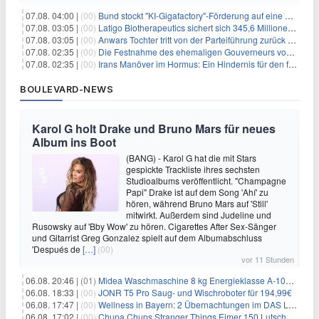
07.08. 04:00 |
(00)
Bund stockt "KI-Gigafactory"-Förderung auf eine Milliarde Euro auf
07.08. 03:05 |
(00)
Latigo Biotherapeutics sichert sich 345,6 Millionen Dollar in einer erhöhten IPO und ebnet den Weg für nicht-opioide Schmerztherapie
07.08. 03:05 |
(00)
Anwars Tochter tritt von der Parteiführung zurück und hebt politische Turbulenzen hervor
07.08. 02:35 |
(00)
Die Festnahme des ehemaligen Gouverneurs von Mexiko hebt die anhaltenden Herausforderungen in der Governance und im Geschäftsumfeld hervor
07.08. 02:35 |
(00)
Irans Manöver im Hormus: Ein Hindernis für den freien Handel und das Investorenvertrauen
BOULEVARD-NEWS
Karol G holt Drake und Bruno Mars für neues
Album ins Boot
(BANG) - Karol G hat die mit Stars
gespickte Trackliste ihres sechsten
Studioalbums veröffentlicht. "Champagne
Papi" Drake ist auf dem Song 'Ahí' zu
hören, während Bruno Mars auf 'Still'
mitwirkt. Außerdem sind Judeline und
Rusowsky auf 'Bby Wow' zu hören. Cigarettes After Sex-Sänger
und Gitarrist Greg Gonzalez spielt auf dem Albumabschluss
'Después de
[…]
(00)
vor 11 Stunden
06.08. 20:46 |
(01)
Midea Waschmaschine 8 kg Energieklasse A-10% 1400 U/Min für 289,97€
06.08. 18:33 |
(00)
JONR T5 Pro Saug- und Wischroboter für 194,99€
06.08. 17:47 |
(00)
Wellness in Bayern: 2 Übernachtungen im DAS LUDWIG Sports Resort inkl. HP + Wellness ab 174€ p.P.
06.08. 17:02 |
(00)
Chupa Chups Stranger Things Eimer 150 Lutscher für 21,95€