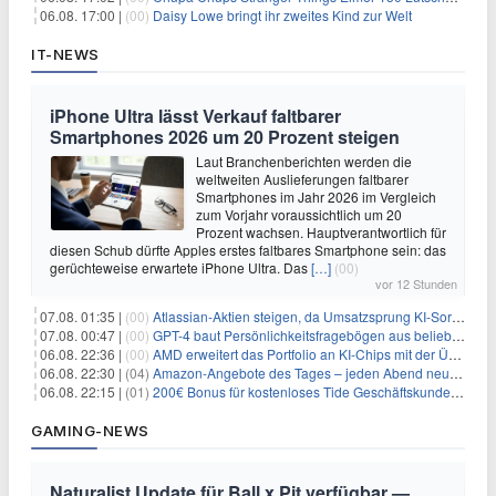
06.08. 17:00 |
(00)
Daisy Lowe bringt ihr zweites Kind zur Welt
IT-NEWS
iPhone Ultra lässt Verkauf faltbarer
Smartphones 2026 um 20 Prozent steigen
Laut Branchenberichten werden die
weltweiten Auslieferungen faltbarer
Smartphones im Jahr 2026 im Vergleich
zum Vorjahr voraussichtlich um 20
Prozent wachsen. Hauptverantwortlich für
diesen Schub dürfte Apples erstes faltbares Smartphone sein: das
gerüchteweise erwartete iPhone Ultra. Das
[…]
(00)
vor 12 Stunden
07.08. 01:35 |
(00)
Atlassian-Aktien steigen, da Umsatzsprung KI-Sorgen dämpft
07.08. 00:47 |
(00)
GPT-4 baut Persönlichkeitsfragebögen aus beliebigen Texten und sagt Antworten voraus
06.08. 22:36 |
(00)
AMD erweitert das Portfolio an KI-Chips mit der Übernahme von Taalas
06.08. 22:30 |
(04)
Amazon-Angebote des Tages – jeden Abend neue Deals zum Stöbern
06.08. 22:15 |
(01)
200€ Bonus für kostenloses Tide Geschäftskundenkonto
GAMING-NEWS
Naturalist Update für Ball x Pit verfügbar —