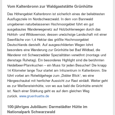
Vom Kaltenbronn zur Waldgaststätte Grünhütte
Das Höhengebiet Kaltenbronn ist sicherlich eines der beliebtesten
Ausflugsziele im Nordschwarzwald. In dem von Bannwald
umgebenen naturbelassenen Hochmoorgebiet führt ein gut
ausgebautes Wanderwegenetz auf Holzbohlenwegen durch das
Hohloh- und Wildseemoor, dessen urwüchsige Landschaft mit einer
Seenfläche von 1,4 Hektar das größte Hochmoorgebiet
Deutschlands darstellt. Auf ausgeschilderten Wegen lohnt
besonders eine Wanderung zur Grünhütte bei Bad Wildbad, die
Wanderer mit Schwarzwälder Spezialitäten verwöhnt (montags und
dienstags Ruhetag). Ein besonderes Highlight sind die berühmten
Heidelbeer-Pfannkuchen – ein Muss für jeden Besucher! Die knapp
14 Kilometer lange Tour startet am Infozentrum in Kaltenbronn. Sie
führt vorbei am Rotwildgehege zum „Dobler Blick“, wo eine
Hängeschaukel mit herrlicher Aussicht zur Rast einlädt. Weiter geht
es zur Weißensteinhütte, von wo aus bald die Grünhütte erreicht
ist. Nach einer Stärkung geht es auf dem gleichen Weg
zurück.
www.gruenhuette.de
100-jähriges Jubiläum: Darmstädter Hütte im
Nationalpark Schwarzwald