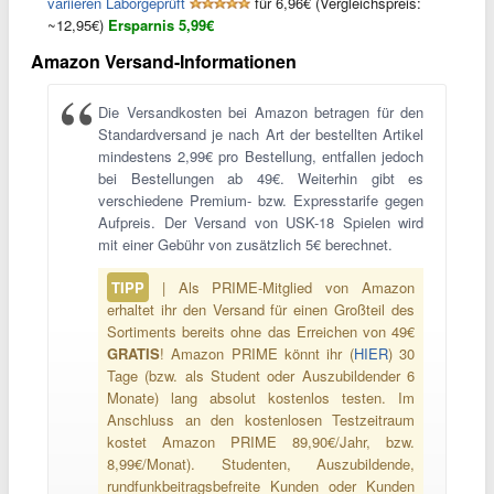
variieren Laborgeprüft
für 6,96€ (Vergleichspreis:
~12,95€)
Ersparnis 5,99€
Amazon Versand-Informationen
Die Versandkosten bei Amazon betragen für den
Standardversand je nach Art der bestellten Artikel
mindestens 2,99€ pro Bestellung, entfallen jedoch
bei Bestellungen ab 49€. Weiterhin gibt es
verschiedene Premium- bzw. Expresstarife gegen
Aufpreis. Der Versand von USK-18 Spielen wird
mit einer Gebühr von zusätzlich 5€ berechnet.
TIPP
| Als PRIME-Mitglied von Amazon
erhaltet ihr den Versand für einen Großteil des
Sortiments bereits ohne das Erreichen von 49€
GRATIS
! Amazon PRIME könnt ihr (
HIER
) 30
Tage (bzw. als Student oder Auszubildender 6
Monate) lang absolut kostenlos testen. Im
Anschluss an den kostenlosen Testzeitraum
kostet Amazon PRIME 89,90€/Jahr, bzw.
8,99€/Monat). Studenten, Auszubildende,
rundfunkbeitragsbefreite Kunden oder Kunden