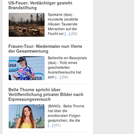
US-Feuer: Verdächtiger gesteht
Brandstiftung
Spokane (dpa) -
Hunderte zerstörte
Häuser, Tausende
Menschen auf der
Flucht vor
[…]
(02)
Frauen-Tour: Niedermaier nun Vierte
der Gesamtwertung
Belleville-en-Beaujolais
(dpa) - Trotz eines
gescheiterten
Ausreißversuchs hat
sich
[…]
(04)
Bella Thorne spricht über
Veröffentlichung privater Bilder nach
Erpressungsversuch
(BANG) - Bella Thorne
hat über die
emotionalen Folgen
gesprochen, die die
[…]
(01)