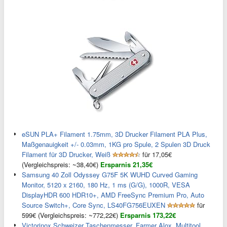
eSUN PLA+ Filament 1.75mm, 3D Drucker Filament PLA Plus,
Maßgenauigkeit +/- 0.03mm, 1KG pro Spule, 2 Spulen 3D Druck
Filament für 3D Drucker, Weiß
für 17,05€
(Vergleichspreis: ~38,40€)
Ersparnis 21,35€
Samsung 40 Zoll Odyssey G75F 5K WUHD Curved Gaming
Monitor, 5120 x 2160, 180 Hz, 1 ms (G/G), 1000R, VESA
DisplayHDR 600 HDR10+, AMD FreeSync Premium Pro, Auto
Source Switch+, Core Sync, LS40FG756EUXEN
für
599€ (Vergleichspreis: ~772,22€)
Ersparnis 173,22€
Victorinox Schweizer Taschenmesser, Farmer Alox, Multitool,