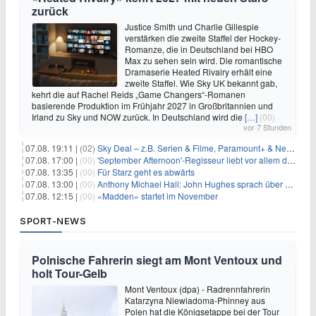
zurück
Justice Smith und Charlie Gillespie
verstärken die zweite Staffel der Hockey-
Romanze, die in Deutschland bei HBO
Max zu sehen sein wird. Die romantische
Dramaserie Heated Rivalry erhält eine
zweite Staffel. Wie Sky UK bekannt gab,
kehrt die auf Rachel Reids „Game Changers“-Romanen
basierende Produktion im Frühjahr 2027 in Großbritannien und
Irland zu Sky und NOW zurück. In Deutschland wird die
[…]
(00)
vor 7 Stunden
07.08. 19:11 |
(02)
Sky Deal – z.B. Serien & Filme, Paramount+ & Netflix für 19,99€/Monat
07.08. 17:00 |
(00)
'September Afternoon'-Regisseur liebt vor allem die 'Banalität' in seinen Filmen
07.08. 13:35 |
(00)
Für Starz geht es abwärts
07.08. 13:00 |
(00)
Anthony Michael Hall: John Hughes sprach über eine Fortsetzung von 'The Breakfast Club'
07.08. 12:15 |
(00)
«Madden» startet im November
SPORT-NEWS
Polnische Fahrerin siegt am Mont Ventoux und
holt Tour-Gelb
Mont Ventoux (dpa) - Radrennfahrerin
Katarzyna Niewiadoma-Phinney aus
Polen hat die Königsetappe bei der Tour