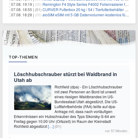
07.08. 19:19 |
(00)
Remington F4 Style Series F4002 Folienrasierer für 18,99€
07.08. 18:55 |
(01)
CURVER Futterbox 20 kg / 54 l Tierfutterbehälter mit Rollen für 19,99€
07.08. 18:28 |
(00)
aloSIM eSIM mit 5 GB Datenvolumen kostenlos für Windscribe-Pro-Nutzer
TOP-THEMEN
Löschhubschrauber stürzt bei Waldbrand in
Utah ab
Richfield (dpa) - Ein Löschhubschrauber
mit zwei Personen an Bord ist unweit
eines riesigen Waldbrandes im US-
Bundesstaat Utah abgestürzt. Die US-
Luftfahrtbehörde (FAA) teilte auf dpa-
Anfrage mit, dass nach vorläufigen
Erkenntnissen ein Hubschrauber des Typs Sikorsky-S-64 am
Freitag gegen 10.00 Uhr (Ortszeit) im Raum der Kleinstadt
Richfield abgestürzt
[…]
(01)
vor 57 Minuten