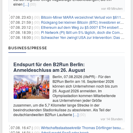
einen
[…]
(00)
vor 49 Minuten
07.08. 23:43 |
(00)
Bitcoin-Miner MARA verzeichnet Verlust von $611 Millionen bei Umsatzrückgang von 27%
07.08. 21:59 |
(00)
Rückgang bei kleinen Bitcoin (BTC) Investoren erreicht Höchststand seit Dezember 2024
07.08. 20:12 |
(00)
Ethereum auf dem Weg zu $5.000? ETH erobert wichtige Marke zurück, während Institutionen weiter akkumulieren
07.08. 18:39 |
(00)
Pi Network (PI) fällt um 5% täglich, doch die Community bleibt optimistisch
07.08. 18:00 |
(00)
Schwacher Yen zwingt USA zur Intervention: Das größte Risiko seit 15 Jahren
BUSINESS/PRESSE
Endspurt für den B2Run Berlin:
Anmeldeschluss am 26. August
Berlin, 07.08.2026 (lifePR) - Für den
B2Run Berlin am 16. September 2026
können sich Unternehmen noch bis zum
26. August 2026 anmelden. Im
Olympiastadion kommen Mitarbeitende
aus Unternehmen jeder Größe
zusammen, um die 5,7 Kilometer lange Strecke in der
beeindruckenden Stadionkulisse zu absolvieren. Als Teil der
deutschlandweiten B2Run Laufserie
[…]
(00)
vor 14 Stunden
07.08. 16:47 |
(00)
Wirtschaftsstaatssekretär Thomas Dörflinger besucht Handwerksbetrieb im Kammerbezirk Freiburg
07.08. 16:31 |
(00)
Arbeit macht Spaß oder krank