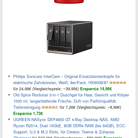
Philips Sonicare InterCare – Original-Ersatzbürstenköpfe für
elektrische Zahnbürsten, Weiß, 8er-Pack, HX9008/87
für 24,99€ (Vergleichspreis: ~39,95€)
Ersparnis 14,96€
Old Spice Rockstar 3-in-1 Duschgel für Haar, Gesicht und Körper
1000 ml, langanhaltende Frische, Duft von Parfümqualität,
Tiefenreinigung
für 7,26€ (Vergleichspreis: ~8,99€)
Ersparnis 1,73€
UGREEN NASync DXP4800 GT 4-Bay Desktop NAS, AMD
Ryzen R2514, Dual 10GbE, 8GB DDR4 RAM (bis 64GB), ECC-
Support, U.2 & M.2 Slots, für Creator, Teams & Zuhause
(Diskless)
für 527,99€ (Vergleichspreis: ~589,99€)
Ersparnis