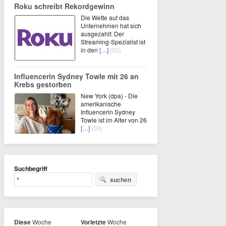
Roku schreibt Rekordgewinn
Die Wette auf das
Unternehmen hat sich
ausgezahlt: Der
Streaming-Spezialist ist
in den
[…]
(00)
Influencerin Sydney Towle mit 26 an
Krebs gestorben
New York (dpa) - Die
amerikanische
Influencerin Sydney
Towle ist im Alter von 26
[…]
(00)
Suchbegriff
suchen
Diese
Woche
Vorletzte
Woche