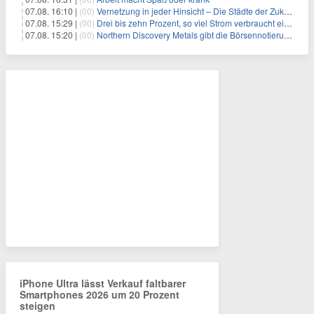
07.08. 16:10 |
(00)
Vernetzung in jeder Hinsicht – Die Städte der Zukunft sind grün-blau
07.08. 15:29 |
(00)
Drei bis zehn Prozent, so viel Strom verbraucht ein Aufzug im Gebäude
07.08. 15:20 |
(00)
Northern Discovery Metals gibt die Börsennotierung an der Frankfurter Wertpapierbörse bekannt
iPhone Ultra lässt Verkauf faltbarer
Smartphones 2026 um 20 Prozent
steigen