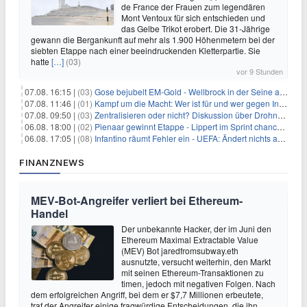
de France der Frauen zum legendären
Mont Ventoux für sich entschieden und
das Gelbe Trikot erobert. Die 31-Jährige
gewann die Bergankunft auf mehr als 1.900 Höhenmetern bei der
siebten Etappe nach einer beeindruckenden Kletterpartie. Sie
hatte
[…]
(03)
vor 9 Stunden
07.08. 16:15 |
(03)
Gose bejubelt EM-Gold - Wellbrock in der Seine ausgebremst
07.08. 11:46 |
(01)
Kampf um die Macht: Wer ist für und wer gegen Infantino?
07.08. 09:50 |
(03)
Zentralisieren oder nicht? Diskussion über Drohnenabwehr
06.08. 18:00 |
(02)
Pienaar gewinnt Etappe - Lippert im Sprint chancenlos
06.08. 17:05 |
(08)
Infantino räumt Fehler ein - UEFA: Ändert nichts an Boykott
FINANZNEWS
MEV-Bot-Angreifer verliert bei Ethereum-
Handel
Der unbekannte Hacker, der im Juni den
Ethereum Maximal Extractable Value
(MEV) Bot jaredfromsubway.eth
ausnutzte, versucht weiterhin, den Markt
mit seinen Ethereum-Transaktionen zu
timen, jedoch mit negativen Folgen. Nach
dem erfolgreichen Angriff, bei dem er $7,7 Millionen erbeutete,
traf der Angreifer einige fragwürdige Entscheidungen, die ihn