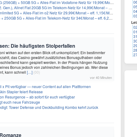
0
) + 50GB 5G + Alles-Flat im Vodafone-Netz für 19,99€/Monat – eff. 2,36€/Monat
0
n.), Allnet Flat 20GB 5G im Telekom-Netz für 14,99€/Monat – eff. 2,07€/Monat
0
imited 5G + Alles-Flat im o2 Netz für 29,99€/Monat – eff. 1,15€/Monat
0
50GB 5G + Alles-Flat im Telekom-Netz für 34€/Monat – eff. 6,29€/Monat
Let
0
0
3
3
en: Die häufigsten Stolperfallen
2
2
ni wirken auf den ersten Blick oft unkompliziert: Ein bestimmter
2
ezahlt, das Casino gewährt zusätzliches Bonusguthaben oder
nschließend kann gespielt werden. In der Praxis hängen Nutzung
eines Bonus jedoch von zahlreichen Bedingungen ab. Wer diese
nt, kann schnell
[…]
(00)
vor 40 Minuten
ll x Pit verfügbar — neuer Content auf allen Plattformen
kin Stapler feiert Release
on Resurgence – ab sofort für euch verfügbar
ngt euch neue Fahrzeuge
ndigt: Tower Defense und Deckbuilding Kombo kehrt zurück
K-Romanze