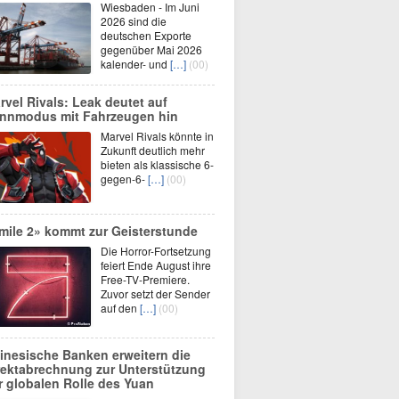
Wiesbaden - Im Juni
2026 sind die
deutschen Exporte
gegenüber Mai 2026
kalender- und
[…]
(00)
rvel Rivals: Leak deutet auf
nnmodus mit Fahrzeugen hin
Marvel Rivals könnte in
Zukunft deutlich mehr
bieten als klassische 6-
gegen-6-
[…]
(00)
mile 2» kommt zur Geisterstunde
Die Horror-Fortsetzung
feiert Ende August ihre
Free-TV-Premiere.
Zuvor setzt der Sender
auf den
[…]
(00)
inesische Banken erweitern die
rektabrechnung zur Unterstützung
r globalen Rolle des Yuan