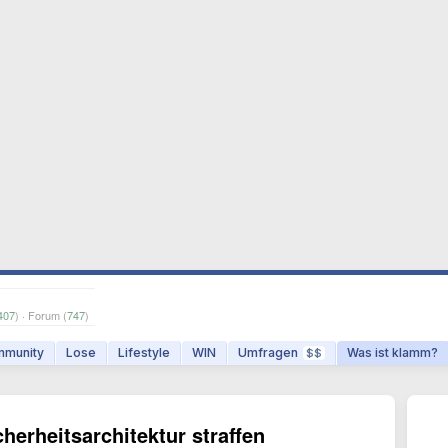
407
) · Forum (
747
)
munity
Lose
Lifestyle
WIN
Umfragen
Was ist klamm?
$$
herheitsarchitektur straffen