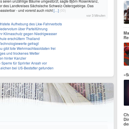
Es seien unzählige Bäume umgestürzt, sagte Björn Rosenkranz,
er des Landkreises Sächsische Schweiz-Osterzgebirge. Das
passierbar - und vorerst auch nicht
[…]
(00)
vor 3 Minuten
befristete Aufhebung des Lkw-Fahrverbots
liedervotum über Parteiführung
Ma
hr Klimaschutz gegen Niedrigwasser
Re
hule erschüttern Thailand
 Technologiewerte gefragt
 gibt tote Wehrmachtssoldaten frei
iges und trockenes Wetter
en hinter Kanzler
 Sperre für Sprinter Ansah vor
eichen bei US-Bestatter gefunden
«S
Ch
Di
de