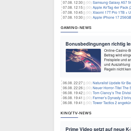
07.08. 12:30 |
(00)
Samsung Galaxy A57 5G (256GB
07.08. 12:15 |
(00)
Apple AirTag 4er Pack (2. Ge
07.08. 10:45 |
(00)
Xiaomi 17T Pro 1TB + Unl
07.08. 10:30 |
(00)
Apple iPhone 17 256GB + 2
GAMING-NEWS
Bonusbedingungen richtig les
Online-Casino-Bo
Betrag wird eing
Freispiele und a
und Auszahlung 
Regeln nicht ken
06.08. 22:27 |
(00)
Naturalist Update für Ba
06.08. 22:26 |
(00)
Neuer Horror‑Titel The S
06.08. 19:42 |
(00)
Tom Clancy’s The Divisi
06.08. 19:41 |
(00)
Farmer’s Dynasty 2 bri
06.08. 19:41 |
(00)
Tower Tactics 2 angekü
KINO/TV-NEWS
Prime Video setzt auf neue 