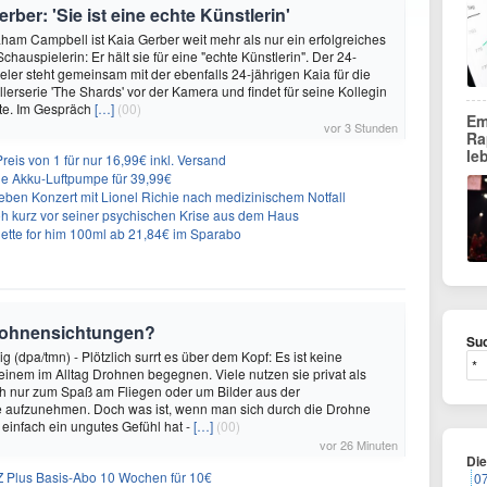
ber: 'Sie ist eine echte Künstlerin'
ham Campbell ist Kaia Gerber weit mehr als nur ein erfolgreiches
hauspielerin: Er hält sie für eine "echte Künstlerin". Der 24-
eler steht gemeinsam mit der ebenfalls 24-jährigen Kaia für die
lerserie 'The Shards' vor der Kamera und findet für seine Kollegin
te. Im Gespräch
[…]
(00)
Em
vor 3 Stunden
Ra
le
eis von 1 für nur 16,99€ inkl. Versand
che Akku-Luftpumpe für 39,99€
ieben Konzert mit Lionel Richie nach medizinischem Notfall
loh kurz vor seiner psychischen Krise aus dem Haus
ette for him 100ml ab 21,84€ im Sparabo
 Drohnensichtungen?
Suc
 (dpa/tmn) - Plötzlich surrt es über dem Kopf: Es ist keine
 einem im Alltag Drohnen begegnen. Viele nutzen sie privat als
h nur zum Spaß am Fliegen oder um Bilder aus der
e aufzunehmen. Doch was ist, wenn man sich durch die Drohne
r einfach ein ungutes Gefühl hat -
[…]
(00)
vor 26 Minuten
Di
 Plus Basis-Abo 10 Wochen für 10€
0