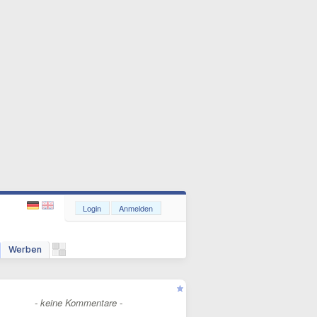
Login
Anmelden
Werben
- keine Kommentare -