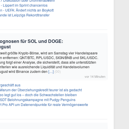
cht? Diskussion über Drohnenabwehr
- Lippert im Sprint chancenlos
in - UEFA: Ändert nichts an Boykott
nde ist Leipzigs Rekordtransfer
Prognosen für SOL und DOGE:
ugust
tweit größte Krypto-Börse, wird am Samstag vier Handelspaare
form entfernen: QNT/BTC, RPL/USDC, SIGN/BNB und SKL/USDC.
g folgt einer Analyse, die sicherstellt, dass alle unterstützten
riterien wie ausreichende Liquidität und Handelsvolumen
 August wird Binance zudem den
[…]
(00)
vor 14 Minuten
geschäft aus
Warum der Überziehungskredit teurer ist als gedacht
 legt gut los – doch die Schwachstellen bleiben
 USDT Belohnungskampagne mit Pudgy Penguins
t Pro API um Datenendpunkte für reale Vermögenswerte