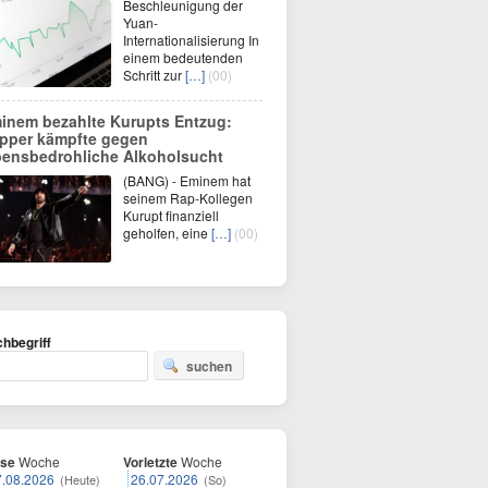
Beschleunigung der
Yuan-
Internationalisierung In
einem bedeutenden
Schritt zur
[…]
(00)
inem bezahlte Kurupts Entzug:
pper kämpfte gegen
bensbedrohliche Alkoholsucht
(BANG) - Eminem hat
seinem Rap-Kollegen
Kurupt finanziell
geholfen, eine
[…]
(00)
hbegriff
suchen
ese
Woche
Vorletzte
Woche
7.08.2026
26.07.2026
(Heute)
(So)