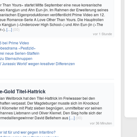
r Than Yours» startet Mitte September eine neue koreanische
 Seo Kangjun und Ahn Eun-jin. Im Rahmen der Erweiterung seines
anischen Eigenproduktionen veröffentlicht Prime Video am 12.
eue Romance-Serie A Love Other Than Yours. Die Hauptrollen
Kangjun («Undercover High School») und Ahn Eun-jin («The
r»).
[…]
(00)
vor 1 Stunde
26 bei Prime Video
Liebesdrama «Pestizid»
rei neue Serien-Staffeln
e zu Sternschnuppen
 'Jurassic World' wegen kreativer Differenzen
-Gold Titel-Hattrick
rian Wellbrock hat den Titel-Hattrick im Freiwasser bei den
haften verpasst. Der Magdeburger musste sich im Knockout
 Kilometer mit Platz sieben begnügen, unmittelbar vor seinen
hannes Liebmann und Oliver Klemet. Den Sieg holte sich der
ermedaillengewinner David Betlehem aus
[…]
(00)
vor 36 Minuten
 ist für und wer gegen Infantino?