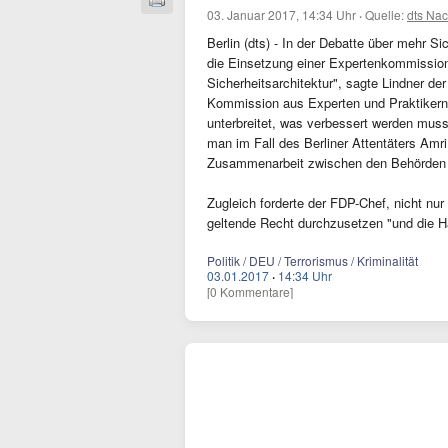
03. Januar 2017, 14:34 Uhr
·
Quelle:
dts Nac
Berlin (dts) - In der Debatte über mehr Si
die Einsetzung einer Expertenkommission
Sicherheitsarchitektur", sagte Lindner de
Kommission aus Experten und Praktikern g
unterbreitet, was verbessert werden muss
man im Fall des Berliner Attentäters Am
Zusammenarbeit zwischen den Behörden un
Zugleich forderte der FDP-Chef, nicht nu
geltende Recht durchzusetzen "und die Ha
Politik / DEU / Terrorismus / Kriminalität
03.01.2017
·
14:34 Uhr
[0 Kommentare]