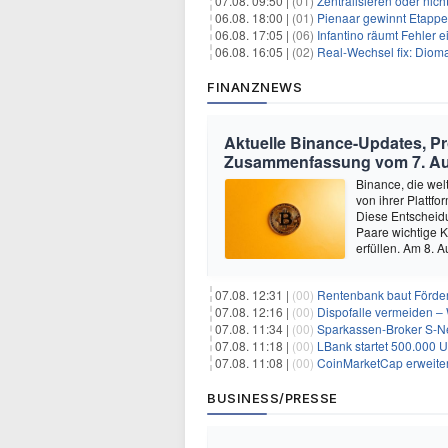
07.08. 09:50 |
(01)
Zentralisieren oder ni
06.08. 18:00 |
(01)
Pienaar gewinnt Etappe 
06.08. 17:05 |
(06)
Infantino räumt Fehler e
06.08. 16:05 |
(02)
Real-Wechsel fix: Dioma
FINANZNEWS
Aktuelle Binance-Updates, 
Zusammenfassung vom 7. A
Binance, die wel
von ihrer Platt
Diese Entscheidun
Paare wichtige K
erfüllen. Am 8.
07.08. 12:31 |
(00)
Rentenbank baut Förder
07.08. 12:16 |
(00)
Dispofalle vermeiden – 
07.08. 11:34 |
(00)
Sparkassen-Broker S-Neo
07.08. 11:18 |
(00)
LBank startet 500.000
07.08. 11:08 |
(00)
CoinMarketCap erweiter
BUSINESS/PRESSE