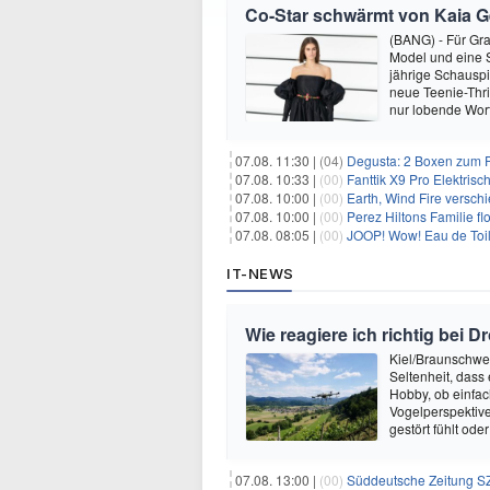
Co-Star schwärmt von Kaia Ger
(BANG) - Für Gra
Model und eine Sc
jährige Schauspi
neue Teenie-Thril
nur lobende Wor
07.08. 11:30 |
(04)
Degusta: 2 Boxen zum Pr
07.08. 10:33 |
(00)
Fanttik X9 Pro Elektris
07.08. 10:00 |
(00)
Earth, Wind Fire versch
07.08. 10:00 |
(00)
Perez Hiltons Familie f
07.08. 08:05 |
(00)
JOOP! Wow! Eau de Toil
IT-NEWS
Wie reagiere ich richtig bei
Kiel/Braunschweig
Seltenheit, dass
Hobby, ob einfac
Vogelperspektiv
gestört fühlt ode
07.08. 13:00 |
(00)
Süddeutsche Zeitung SZ