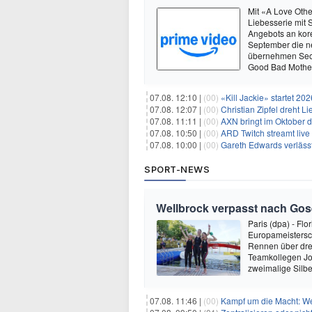
Mit «A Love Othe
Liebesserie mit
Angebots an kore
September die n
übernehmen Seo 
Good Bad Mothe
07.08. 12:10 |
(00)
«Kill Jackie» startet 20
07.08. 12:07 |
(00)
Christian Zipfel dreht 
07.08. 11:11 |
(00)
AXN bringt im Oktober d
07.08. 10:50 |
(00)
ARD Twitch streamt liv
07.08. 10:00 |
(00)
Gareth Edwards verlässt
SPORT-NEWS
Wellbrock verpasst nach Gose
Paris (dpa) - Flo
Europameistersc
Rennen über drei
Teamkollegen Jo
zweimalige Silb
07.08. 11:46 |
(00)
Kampf um die Macht: Wer