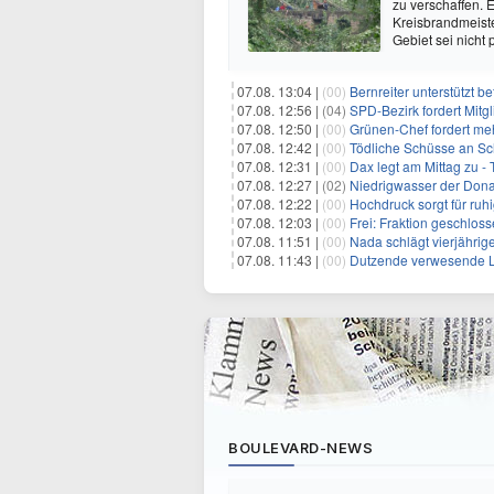
zu verschaffen. 
Kreisbrandmeist
Gebiet sei nicht 
07.08. 13:04 |
(00)
Bernreiter unterstützt 
07.08. 12:56 |
(04)
SPD-Bezirk fordert Mitg
07.08. 12:50 |
(00)
Grünen-Chef fordert me
07.08. 12:42 |
(00)
Tödliche Schüsse an Sc
07.08. 12:31 |
(00)
Dax legt am Mittag zu -
07.08. 12:27 |
(02)
Niedrigwasser der Donau
07.08. 12:22 |
(00)
Hochdruck sorgt für ruh
07.08. 12:03 |
(00)
Frei: Fraktion geschloss
07.08. 11:51 |
(00)
Nada schlägt vierjährige
07.08. 11:43 |
(00)
Dutzende verwesende L
BOULEVARD-NEWS