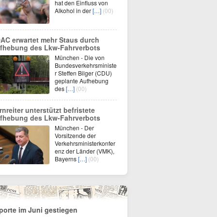
hat den Einfluss von
Alkohol in der
[…]
(00)
AC erwartet mehr Staus durch
fhebung des Lkw-Fahrverbots
München - Die von
Bundesverkehrsministe
r Steffen Bilger (CDU)
geplante Aufhebung
des
[…]
(00)
rnreiter unterstützt befristete
fhebung des Lkw-Fahrverbots
München - Der
Vorsitzende der
Verkehrsministerkonfer
enz der Länder (VMK),
Bayerns
[…]
(00)
porte im Juni gestiegen